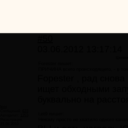
#50
03.06.2012 13:17:14
Цитат
Forester пишет:
ПРИЧИНА всего происходящего, - в точ
Fopester , рад снова
ищет обходными запу
буквально на расстоя
lexx
Сообщений:
623
Let9 пишет:
Авторитет:
1253
Некому просто не хватило одного кана
Регистрация:
21.05.2010