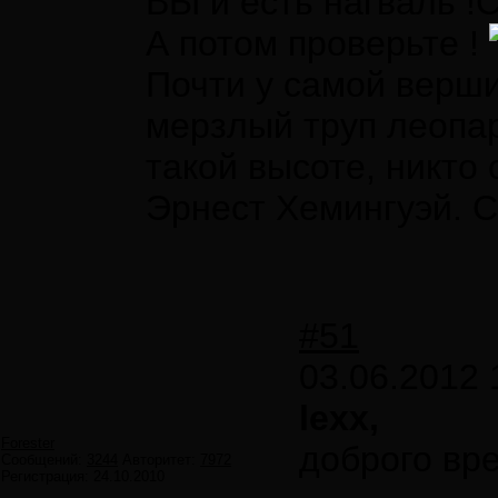
ВЫ и есть нагваль !
А потом проверьте !
Почти у самой верш
мерзлый труп леопа
такой высоте, никто 
Эрнест Хемингуэй. 
#51
03.06.2012 
lexx,
Forester
доброго вре
Сообщений:
3244
Авторитет:
7972
Регистрация:
24.10.2010