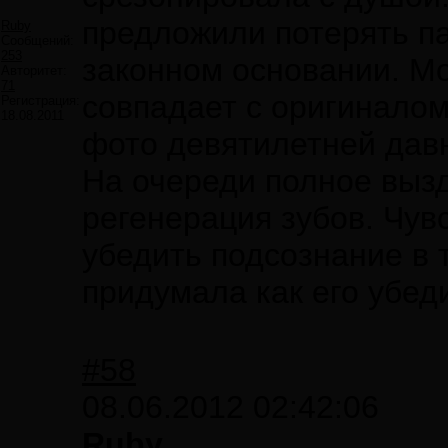
предложили потерять па
Ruby
Сообщений:
253
законном основании. М
Авторитет:
71
совпадает с оригиналом
Регистрация:
18.08.2011
фото девятилетней дав
На очереди полное вызд
регенерация зубов. Чув
убедить подсознание в 
придумала как его убед
#58
08.06.2012 02:42:06
Ruby,