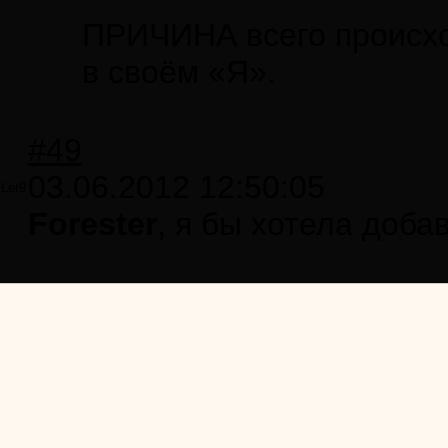
ПРИЧИНА всего происход
в своём «Я».
#49
03.06.2012 12:50:05
Let9
Forester
, я бы хотела добав