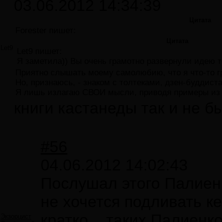
03.06.2012 14:34:39
Цитата
Forester пишет:
Цитата
Let9
Let9 пишет:
Я заметила)) Вы очень грамотно развернули идею 
Приятно слышать моему самолюбию, что я что-то г
Но, признаюсь, - знаком с толтеками, дзен-буддист
Я лишь излагаю СВОИ мысли, приводя примеры из и
книги кастанеды так и не б
#56
04.06.2012 14:02:43
Послушал этого Палиенк
не хочется подливать ке
кратко....таких Палиенк
Экзорцист