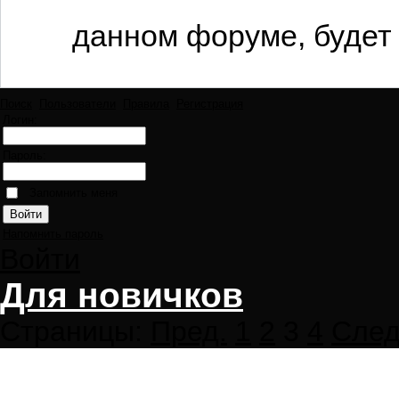
данном форуме, будет 
Поиск
Пользователи
Правила
Регистрация
Логин:
Пароль:
Запомнить меня
Напомнить пароль
Войти
Для новичков
Страницы:
Пред.
1
2
3
4
След