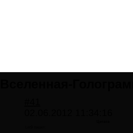
Вселенная-Гологра
#41
02.06.2012 11:34:16
Цитата
Let9 пишет: