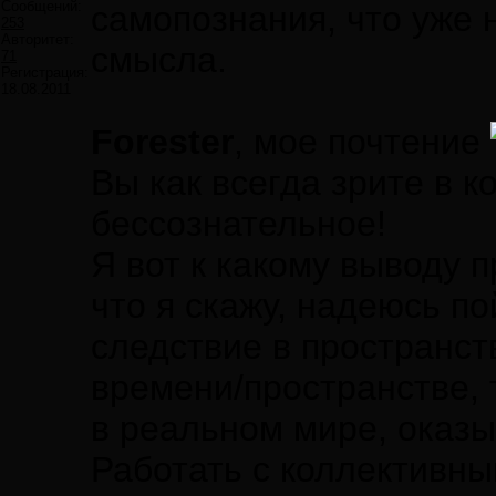
Сообщений:
самопознания, что уже н
253
Авторитет:
смысла.
71
Регистрация:
18.08.2011
Forester
, мое почтение
Вы как всегда зрите в к
бессознательное!
Я вот к какому выводу п
что я скажу, надеюсь п
следствие в пространс
времени/пространстве, 
в реальном мире, оказы
Работать с коллективн