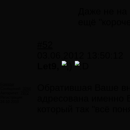
Даже не на 
ещё "короче
#52
03.06.2012 13:50:12
Let9,
Forester
Обратившая Ваше вн
Сообщений:
3244
Авторитет:
7972
адресована именно В
Регистрация:
24.10.2010
который так "всё пон