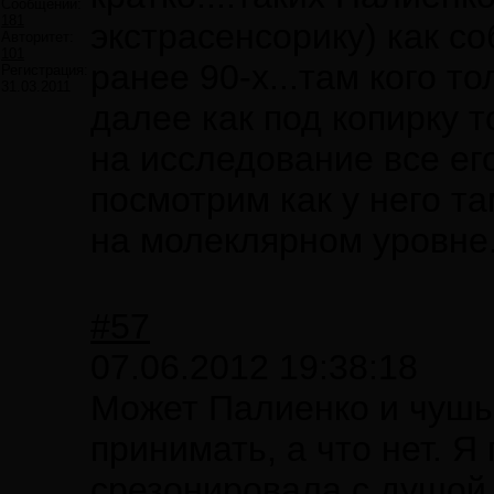
Сообщений:
181
экстрасенсорику) как с
Авторитет:
101
ранее 90-х...там кого т
Регистрация:
31.03.2011
далее как под копирку т
на исследование все ег
посмотрим как у него т
на молеклярном уровне..
#57
07.06.2012 19:38:18
Может Палиенко и чушь
принимать, а что нет. Я
срезонировала с душой.