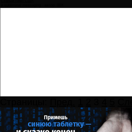
Старый гимн США
и subliminal messaging
·
автор:
00X
Страницы:
Пред.
1
2
3
4
5
Сл