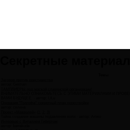
Секретные материа
Темы
Заговор против христианства
автор:
German
ТАМПЛИЕРЫ под маской славянской организации!
ВНИМАТЕЛЬНО ОЗНАКОМЬТЕСЬ С ЭТИМИ МАТЕРИАЛАМИ И ПРОВЕРЬ
ВАМИ БУДУЩЕЕ.
·
автор:
LiLu
Операция "Голгофа" секретный план перестройки
автор:
селена
Проект «Мавзолей»
(
1
,
2
,
3
)
Тайна создания машины подавления воли
·
автор:
Arneo
Интервью с Виталием Гибертом
автор:
barrakuda