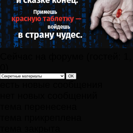
Сейчас на форуме (гостей:
1
0
)
есть новые сообщения
нет новых сообщений
тема перенесена
тема прикреплена
тема закрыта