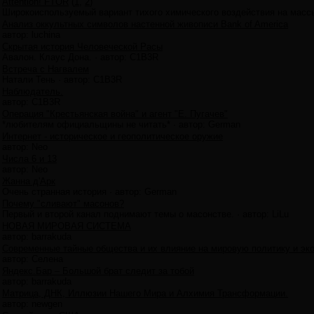
Attention! FTOR
(
1
,
2
)
Широкоиспользуемый вариант тихого химического воздействия на мас
Анализ оккультных символов настенной живописи Bank of America
автор:
luchina
Скрытая история Человеческой Расы
Авалон. Клаус Дона.
·
автор:
C1B3R
Встреча с Нагвалем
Натали Тень
·
автор:
C1B3R
Наблюдатель.
автор:
C1B3R
Операция "Крестьянская война" и агент "Е. Пугачев"
*любителям официальщины не читать*
·
автор:
German
Интернет - историческое и геополитическое оружие
автор:
Neo
Числа 6 и 13
автор:
Neo
Жанна д'Арк
Очень странная история
·
автор:
German
Почему "сливают" масонов?
Первый и второй канал поднимают темы о масонстве.
·
автор:
LiLu
НОВАЯ МИРОВАЯ СИСТЕМА
автор:
barrakuda
Современные тайные общества и их влияние на мировую политику и эк
автор:
Селена
Яндекс.Бар – Большой брат следит за тобой
автор:
barrakuda
Матрица, ДНК, Иллюзии Нашего Мира и Алхимия Трансформации.
автор:
newgen