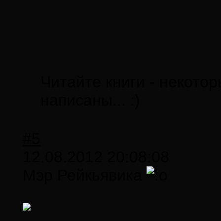
Читайте книги - некотор
написаны... :)
#5
12.08.2012 20:08:08
Мэр Рейкьявика