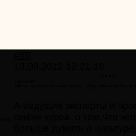
#10
13.08.2012 12:21:19
Цитата
Neo пишет:
Они это кричат не по заказу закулисы. Закулиса хотела бы эту 
А ведущие эксперты и пр
смене курса, о том,что жи
Frenkel
больше думать о культуре