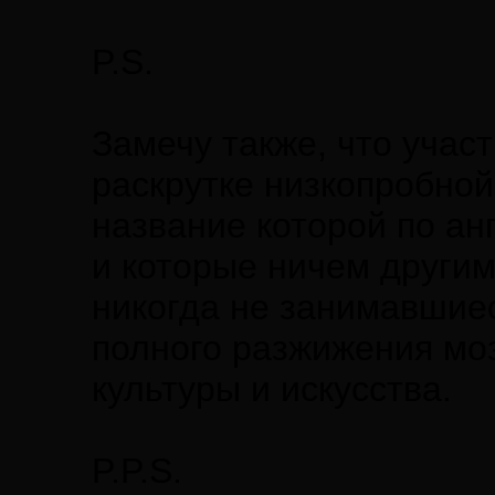
P.S.
Замечу также, что учас
раскрутке низкопробной
название которой по ан
и которые ничем други
никогда не занимавшиес
полного разжижения моз
культуры и искусства.
P.P.S.