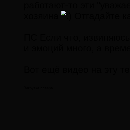
работают-то эти "уважа
хозяина
Отгадайте к
ПС Если что, извиняюсь
и эмоций много, а време
Вот ещё видео на эту т
Загрузка плеера