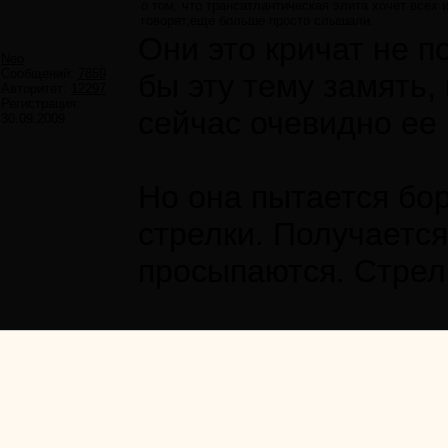
о том, что трансатлантическая элита хочет всех
говорят,еще больше просто слышали.
Они это кричат не п
Neo
Сообщений:
7859
бы эту тему замять,
Авторитет:
12297
Регистрация:
сейчас очевидно ее 
30.09.2009
Но она пытается бор
стрелки. Получается
просыпаются. Стрел