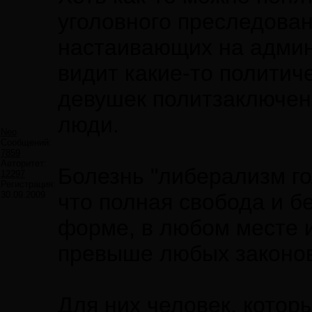
уголовного преследован
настаивающих на админи
видит какие-то политич
девушек политзаключен
люди.
Neo
Сообщений:
7859
Авторитет:
Болезнь "либерализм го
12297
Регистрация:
30.09.2009
что полная свобода и б
форме, в любом месте 
превыше любых законов,
Для них человек, котор