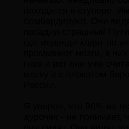
находятся в ступоре. И
бомбардируют. Они видя
посадил страшный Путин
где медведи ходят по 
промывают мозги, в них
гнев и вот они уже счи
маску и с плакатом бор
России.
Я уверен, что 90% из те
дурочек - не понимает,
они сидят. Они видят э