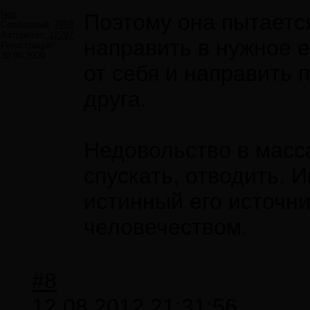
Neo
Поэтому она пытаетс
Сообщений:
7859
Авторитет:
12297
направить в нужное е
Регистрация:
30.09.2009
от себя и направить 
друга.
Недовольство в масса
спускать, отводить. 
истинный его источни
человечеством.
#8
12.08.2012 21:31:56