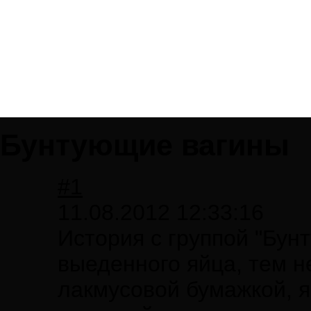
Бунтующие вагины
#1
11.08.2012 12:33:16
История с группой "Бун
выеденного яйца, тем н
лакмусовой бумажкой, 