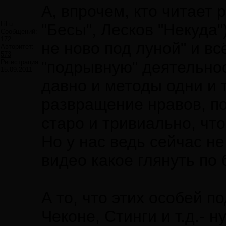
А, впрочем, кто читает 
LiLu
"Бесы", Лесков "Некуда"
Сообщений:
172
не ново под луной" и вс
Авторитет:
573
Регистрация:
"подрывную" деятельно
15.09.2011
давно и методы одни и 
развращение нравов, по
старо и тривиально, что
Но у нас ведь сейчас не
видео какое глянуть по
А то, что этих особей 
Чеконе, Стинги и т.д.- н