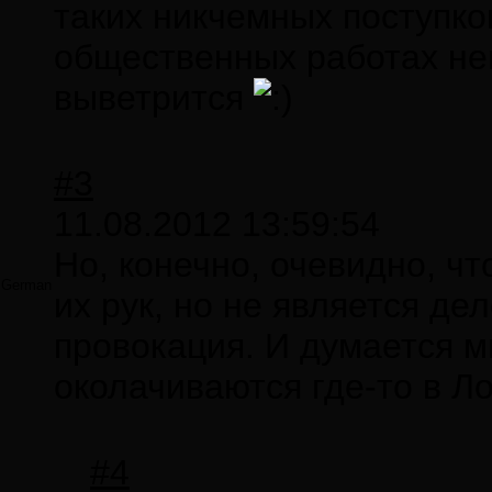
таких никчемных поступко
общественных работах нек
выветрится
#3
11.08.2012 13:59:54
Но, конечно, очевидно, чт
German
их рук, но не является де
провокация. И думается м
околачиваются где-то в Л
#4