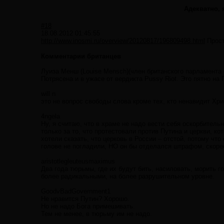
Адекватно, 
#18
18.08.2012 01:45:55
http://www.inosmi.ru/overview/20120817/196809498.html
Прост
Комментарии британцев
Луиза Менш (Louise Mensch)(член британского парламента о
Потрясена и в ужасе от вердикта Pussy Riot. Это пятно на 
will n
это не вопрос свободы слова кроме тех, кто ненавидит Хр
4ngela
Ну, я считаю, что в храме не надо вести себя оскорбительн
только за то, что протестовали против Путина и церкви, кот
хотели сказать, что церковь в России – отстой, потому что
голове не погладили, НО он бы отделался штрафом, скорее 
aristotlegleuteusmaximus
Два года тюрьмы, где их будут бить, насиловать, морить 
более радикальными, на более разрушительном уровне.
GoodvBadGovernment1
Не нравится Путин? Хорошо.
Но не надо Бога примешивать.
Тем не менее, в тюрьму им не надо.