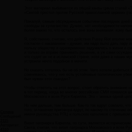
Этот материал выбивается из общей канвы цикла статей «Т
«Святой престол против Русской православной церкви» (газ
Пожалуй, самым обсуждаемым событием последних дней ста
свободы за хулиганство. Думаю, нет необходимости напоми
более важно то, что осталось вне зоны внимания: кому бы
Я, собственно, считаю, что действия Pussy Riot вполне мо
согласен с наказанием – думаю, им надо было дать пару л
пользу обществу и одновременно задумались о жизни и сме
и только он вправе принимать решение, а уж сами осужден
что судят их не в исламской стране, хотя даже в наших м
устроили нечто подобное в мечети.
Но сказать хотелось бы не об этом. Чего хотели добиться
сомневаюсь, что у них есть устойчивые политические убеж
был нужен этот скандал?
Чтобы ответить на этот вопрос, стоит обратить внимание н
в тот период, когда во многих российских СМИ появился ш
Московского и всея Руси Кирилла. Это – звенья одной цепо
Но чем дальше, тем больше. Как-то так вдруг совпало, чт
того, оглашение приговора вдруг, по какому-то стечению 
Селена
имени руководства РПЦ и польских католиков с призывом 
Сообщений:
2115
Визит патриарха Кирилла, по сути, является историческим
Авторитет:
Света, считая, что визит патриарха Московского и всея Р
4310
церкви, но и России как государства. И крайне неправы те