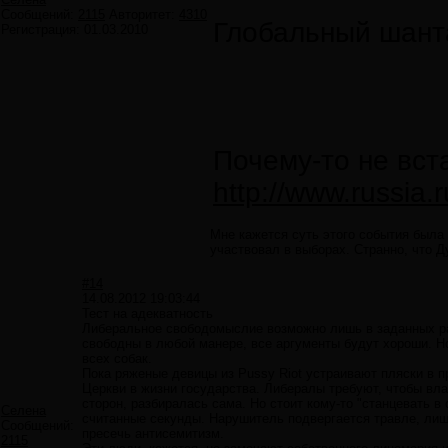
Сообщений:
2115
Авторитет:
4310
Глобальный шанта
Регистрация:
01.03.2010
Почему-то не вст
http://www.russia.
Мне кажется суть этого события была 
участвовал в выборах. Странно, что Ду
#14
14.08.2012 19:03:44
Тест на адекватность
Либеральное свободомыслие возможно лишь в заданных ра
свободны в любой манере, все аргументы будут хороши. Но 
всех собак.
Пока ряженые девицы из Pussy Riot устраивают пляски в п
Церкви в жизни государства. Либералы требуют, чтобы вла
сторон, разбиралась сама. Но стоит кому-то "станцевать в
Селена
считанные секунды. Нарушитель подвергается травле, лиш
Сообщений:
пресечь антисемитизм.
2115