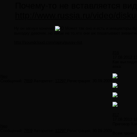
Почему-то не вставляется вид
http://www.russia.ru/video/disk
Ну он загнул конечно
Может так оно и есть и инициаторы б
выходку девочек..но никак не то,что они аж пошатывают визант
http://soundcloud.com/rapru/pussy-riot
#16
17.08.2012 1
Как выглядит
века:
Neo
Сообщений:
7859
Авторитет:
12297
Регистрация:
30.09.2009
#17
17.08.2012 1
Приговор Ха
Neo
Сообщений:
7859
Авторитет:
12297
Регистрация:
30.09.2009
Всем троим -