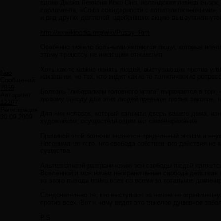
вдова Джона Леннона Йоко Оно, исландская певица Бьорк,
парламента, «Союз солидарности с политзаключёнными», «
и ряд других деятелей, одобривших акцию вышеупомянуто
http://ru.wikipedia.org/wiki/Pussy_Riot
Особенно тяжело больными являются люди, которые апелли
этому процессу не имеющим отношения.
Хоть как-то можно понять людей, выступающих против уг
Neo
наказании, но тех, кто видит какие-то политические репр
Сообщений:
7859
Болезнь "либерализм головного мозга" выражается в том, 
Авторитет:
любому поводу для этих людей превыше любых законов, н
12297
Регистрация:
Для них человек, который взломал дверь вашего дома, изн
30.09.2009
художником, осуществляющим акт самовыражения.
Причиной этой болезни является предельный эгоизм и неу
Непонимание того, что свобода собственного действия не м
существа.
Альтернативой разграничению зон свободы людей является
Вселенной и моя ничем неограниченная свобода действия
из этого вывода война всех со всеми за тотальное домин
Следовательно те, кто выступают за ничем не ограниченн
против всех. Вот к чему ведет это тяжелое душевное забо
P.S.