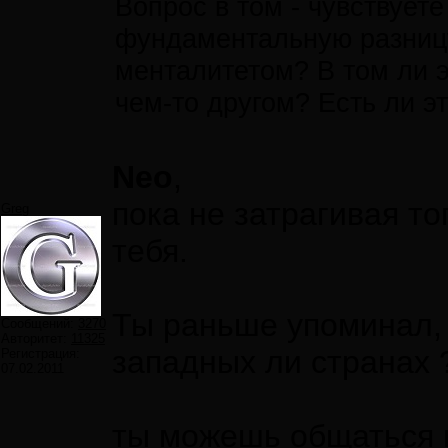
Вопрос в том - чувствует
фундаментальную разниц
менталитетом? В том ли э
чем-то другом? Есть ли э
Neo
,
пока не затрагивая то
Greg
тебя.
Ты раньше упоминал, 
Сообщений:
3270
Авторитет:
11325
западных ли странах ?
Регистрация:
07.02.2011
ты можешь общаться н