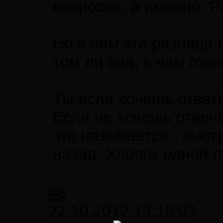
вопросов, а именно "Р
Но в чем эта разница 
том ли она, в чем гово
Ты если хочешь ответи
Если не хочешь отвеча
это называется - выст
назад. Хлопок одной
#8
22.10.2012 13:19:03