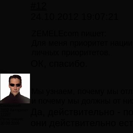
#12
24.10.2012 19:07:21
ZEMELEcom пишет:
Для меня приоритет нации
личных приоритетов.
ОК, спасибо.
Neo
Мы узнаем, почему мы отл
и почему мы должны от ни
Сообщений:
Да, действительно - п
7859
Авторитет:
12297
Регистрация:
они действительно ест
30.09.2009