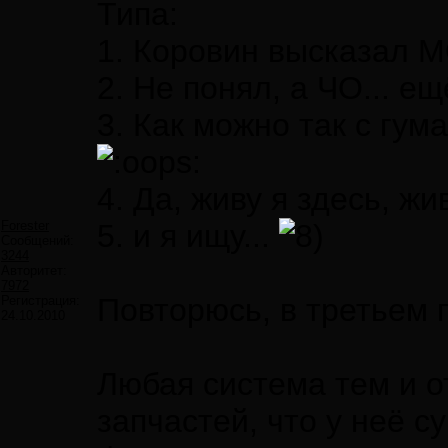
Типа:
1. Коровин высказал
2. Не понял, а ЧО... е
3. Как можно так с гум
4. Да, живу я здесь, жив
Forester
5. и я ищу...
Сообщений:
3244
Авторитет:
7972
Повторюсь, в третьем 
Регистрация:
24.10.2010
Любая система тем и о
запчастей, что у неё 