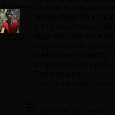
Вопрос в том, что 
arjun_ylt@rambler.ru
интересом. То есть 
А что касается конк
еще что - лично я н
Сообщений:
627
Авторитет:
440
Регистрация:
надобностей. Нужно 
07.03.2011
Максимум - смерть, 
отправляется в рай 
Так слышал.
Исполняй свой долг!
#3
21.10.2012 18:14:27