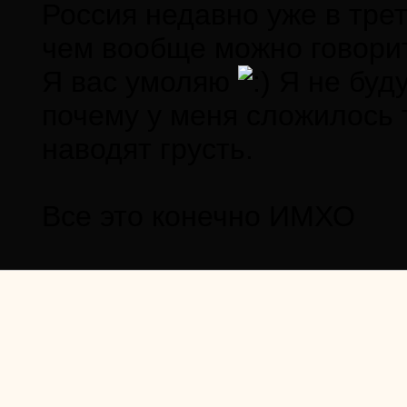
Россия недавно уже в трет
чем вообще можно говорит
Я вас умоляю
Я не буду
почему у меня сложилось 
наводят грусть.
Все это конечно ИМХО