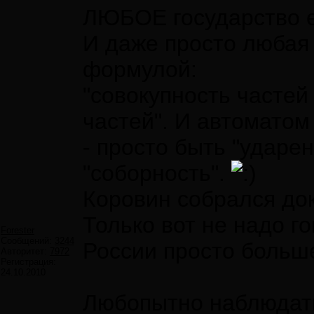
ЛЮБОЕ государство ес
И даже просто люба
формулой:
"совокупность частей
частей". И автоматом
- просто быть "ударен
"соборность".
Коровин собрался дока
Только вот не надо го
Forester
Сообщений:
3244
России просто больше
Авторитет:
7972
Регистрация:
24.10.2010
Любопытно наблюдать