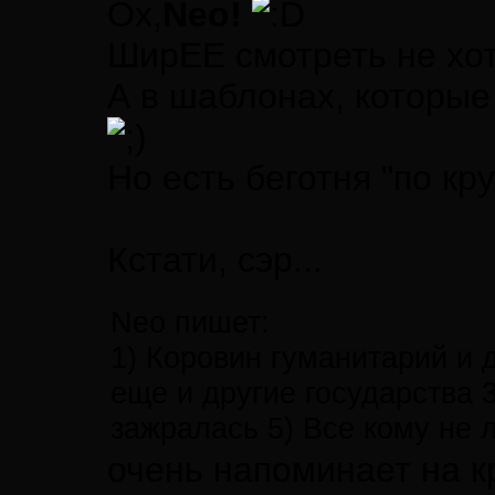
Ох,
Neo!
ШирЕЕ смотреть не хот
А в шаблонах, которые
Но есть беготня "по круг
Кстати, сэр...
Neo пишет:
1) Коровин гуманитарий и 
еще и другие государства 
зажралась 5) Все кому не 
очень напоминает на кр