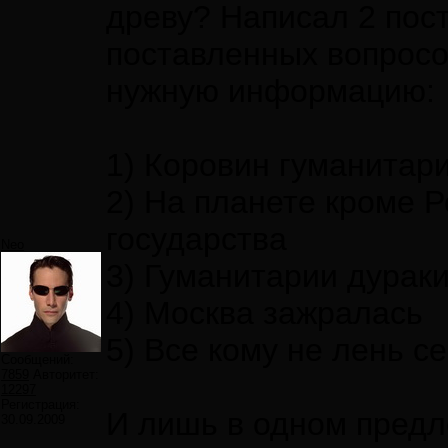
древу? Написал 2 поста
поставленных вопросо
нужную информацию:
1) Коровин гуманитари
2) На планете кроме Р
государства
Neo
3) Гуманитарии дурак
4) Москва зажралась
5) Все кому не лень с
Сообщений:
7859
Авторитет:
12297
Регистрация:
И лишь в одном предл
30.09.2009