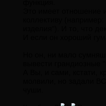
функция.
Это имеет отношение и 
коллективу (например
изделия"). И то, что д
И если он хороший гума
Но он, ни мало сумняш
вывести грандиозные "
А Вы, и сами, кстати, 
молвили, но задали В
чуши.