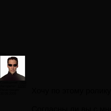
Neo
Сообщений:
7859
Авторитет:
12297
Хочу по этому ролику
Регистрация:
30.09.2009
Согласны ли вы с м