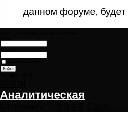
данном форуме, будет 
Поиск
Пользователи
Правила
Регистрация
Логин:
Пароль:
Запомнить меня
Напомнить пароль
Войти
Аналитическая
Страницы:
1
2
3
4
5
След.