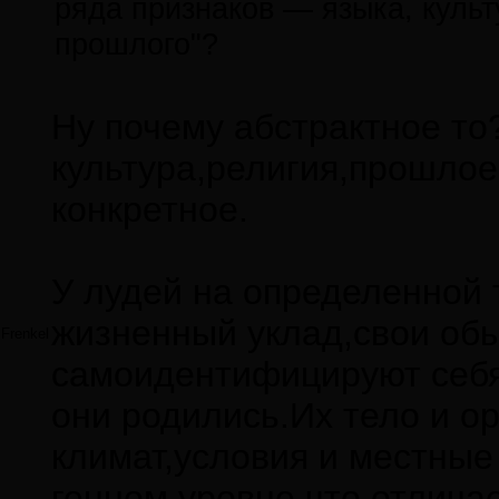
ряда признаков — языка, культ
прошлого"?
Ну почему абстрактное то
культура,религия,прошлое,
конкретное.
У лудей на определенной
жизненный уклад,свои обы
Frenkel
самоидентифицируют себя 
они родились.Их тело и о
климат,условия и местные
генном уровне,что отличае