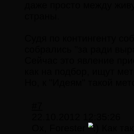
даже просто между жив
страны.
Судя по контингенту со
собрались "за ради выр
Сейчас это явление при
как на подбор, ищут ме
Но, к "Идеям" такой мет
#7
22.10.2012 12:35:26
Ох, Forester
Как та