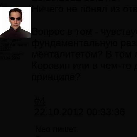
Neo
Ничего не понял из отв
Вопрос в том - чувств
фундаментальную раз
Сообщений:
7859
Авторитет:
12297
менталитетом? В том л
Регистрация:
30.09.2009
Коровин или в чем-то 
принципе?
#4
22.10.2012 00:33:36
Neo пишет: