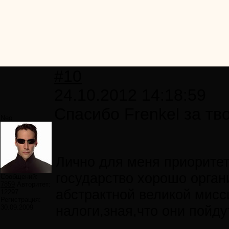
#10
24.10.2012 14:18:59
Спасибо Frenkel за тв
Neo
Лично для меня приоритет
государство хорошо органи
Сообщений:
7859
Авторитет:
абстрактной великой мисси
12297
Регистрация:
налоги,зная,что они пойду
30.09.2009