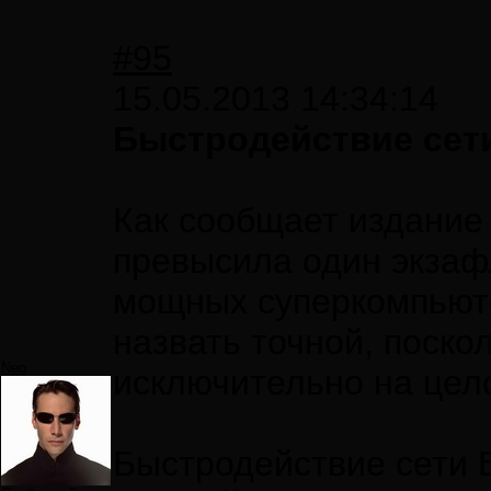
#95
15.05.2013 14:34:14
Быстродействие сети
Как сообщает издание 
превысила один экзаф
мощных суперкомпьютер
назвать точной, поско
Neo
исключительно на цел
Быстродействие сети 