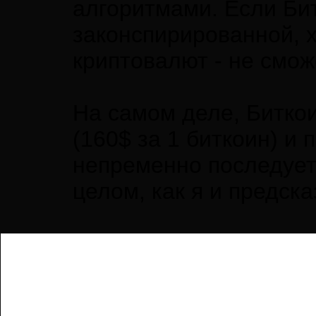
алгоритмами. Если Бит
законспирированной, х
криптовалют - не смож
На самом деле, Битко
(160$ за 1 биткоин) и
непременно последует
целом, как я и предск