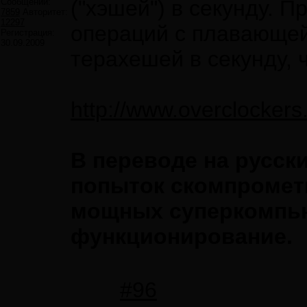
("хэшей") в секунду. П
Сообщений:
7859
Авторитет:
12297
операций с плавающей
Регистрация:
30.09.2009
терахешей в секунду, 
http://www.overclockers
В переводе на русск
попыток скомпромети
мощных суперкомпью
функционирование.
#96