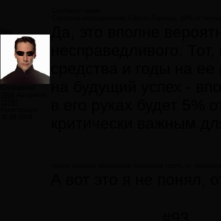
Confessor пишет:
Согласно исследованию Сергио Лернера, 10% от текуще
Да, это вполне вероят
Neo
несправедливого. Тот,
средства и годы на ее
на будущий успех - вп
Сообщений:
7859
Авторитет:
в его руках будет 5% 
12297
Регистрация:
30.09.2009
критически важным дл
около четырех миллионов биткоинов (треть от текущего
А вот это я не понял, о
#93