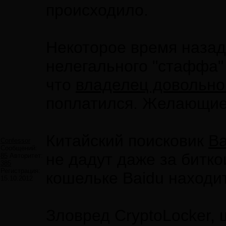
происходило.
Некоторое время назад
нелегального "стаффа
что
владелец довольно 
поплатился. Желающие 
Китайский поисковик
Ba
Confessor
Сообщений:
не дадут даже за битко
85
Авторитет:
385
Регистрация:
кошельке Baidu находи
15.10.2012
Зловред CryptoLocker,