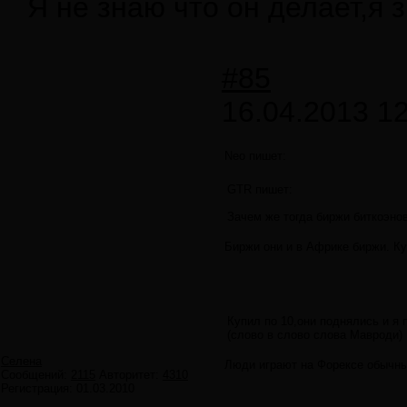
Я не знаю что он делает,я 
#85
16.04.2013 12
Neo пишет:
GTR пишет:
Зачем же тогда биржи биткоэнов
Биржи они и в Африке биржи. Ку
Купил по 10,они поднялись и я 
(слово в слово слова Мавроди)
Селена
Люди играют на Форексе обычным
Сообщений:
2115
Авторитет:
4310
Регистрация:
01.03.2010