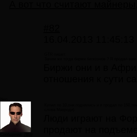
А вот что считают майнеры
#82
16.04.2013 11:45:13
GTR пишет:
Зачем же тогда биржи биткоэнов ? Я продал вам
Биржи они и в Африк
отношения к сути с
Neo
Купил по 10,они поднялись и я продал по 150,те
слова Мавроди)
Люди играют на Фор
продают на подъеме,
Сообщений:
7859