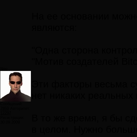
На ее основании можн
являются:
"Одна сторона контро
"Мотив создателей Bit
Neo
Эти факторы весьма су
нет никаких реальных 
Сообщений:
7859
Авторитет:
12297
В то же время, я бы с
Регистрация:
30.09.2009
в целом. Нужно больш