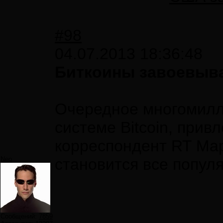
#98
04.07.2013 18:36:48
Биткоины завоевыва
Очередное многомилли
системе Bitcoin, прив
корреспондент RT Мар
Neo
становится все попул
Сообщений:
7859