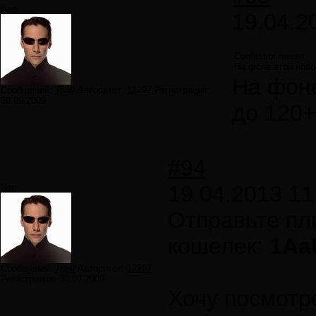
Neo
19.04.2
Confessor пишет:
На фоне этой новос
На фоне
Сообщений:
7859
Авторитет:
12297
Регистрация:
30.09.2009
до 120+ 
#94
19.04.2013 11
Neo
Отправьте пл
кошелек:
1Aa
Сообщений:
7859
Авторитет:
12297
Регистрация:
30.09.2009
Хочу посмотр