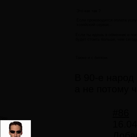
Это как так ?
Если производится оплата услу
хозяйский сервак...
Если ты идешь в обменник и пок
будет стоить больше, чем сегод
Также и с битком.
В 90-е народ
а не потому 
#86
Neo
16.04
Доба