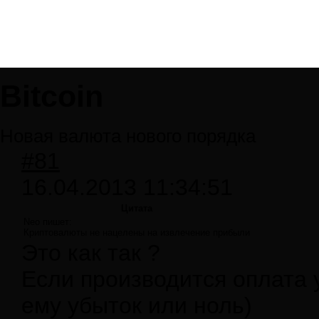
Bitcoin
Новая валюта нового порядка
#81
16.04.2013 11:34:51
Цитата
Neo пишет:
Криптовалюты не нацелены на извлечение прибыли
Это как так ?
Если производится оплата 
ему убыток или ноль)