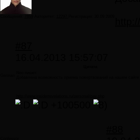
Сообщений:
7859
Авторитет:
12297
Регистрация:
30.09.2009
http:
#87
16.04.2013 15:57:07
Цитата
Neo пишет:
German
Добавлена возможность приема пожертвований на нашем сайте 
http://www.insiderrevelations.ru/personal/pay.php
+100500
#88
Confessor