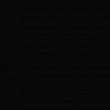
 Александровская колонна прекрасно вписываетс
Продолжаю цитировать статью "Ангел над городом
За два почти века кирпич на известковом раств
Сорин немедля привлек к исследованиям лучшие 
- Они ответили на все наши вопросы, - говорит
Чего стоило вынуть набухший искрошенный кирпи
Мастер-реставратор Петр Португальский в 25-гр
Впрочем, Монферран ослушался императора, и хо
Forester
И когда были закончены ультразвуковые исследо
Сообщений:
3244
Итак, кирпич назван единственной ошибкой Монфе
Авторитет:
7972
Но эта проблема примитивного кирпича беспокои
Регистрация:
24.10.2010
Через два года после установки памятника, в 1
 ... 

Одним из результатов исследования стала разга
Все проблемы из-за кирпича. Пришлось в наше в
Что же это творится товарищи! Все сделал из г
Но возникает великий вопрос. Почему холера ск