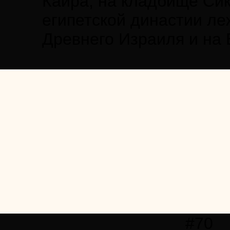
Каира, на кладбище Сик
египетской династии л
Древнего Израиля и на 
#70