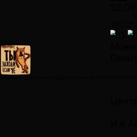
22.09
Ц
vlgrus пишет:
ФАРАОНЫ Н
Forester
Може
Почит
Оценивая в
Сообщений:
3244
Авторитет:
7972
Регистрация:
24.10.2010
Центр
И в А