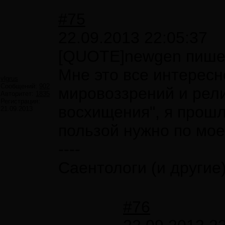
#75
22.09.2013 22:05:37
[QUOTE]newgen пишет
Мне это все интересн
vlgrus
Сообщений:
902
мировоззрений и рели
Авторитет:
1835
Регистрация:
восхищения", я прошл
21.09.2013
пользой нужно по мое
----
Саентологи (и другие
#76