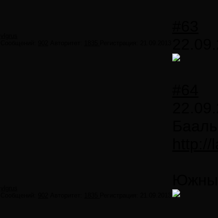
#63
vlgrus
22.09.
Сообщений:
902
Авторитет:
1835
Регистрация:
21.09.2013
#64
22.09.
Бааль
http:/
Южны
vlgrus
Сообщений:
902
Авторитет:
1835
Регистрация:
21.09.2013