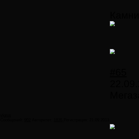
Камни
#65
22.09.
Мегаз
vlgrus
Сообщений:
902
Авторитет:
1835
Регистрация:
21.09.2013