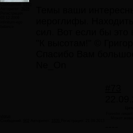
Сообщений:
6193
Темы ваши интересные
Авторитет:
3628
Регистрация:
03.12.2009
иероглифы. Находить
infinitum-ego
balance
сил. Вот если бы это 
"К высотам!" © Григо
Спасибо Вам большое 
Ne_On
#73
22.09.
Цит
Forester пишет
vlgrus
....Может жева
Сообщений:
902
Авторитет:
1835
Регистрация:
21.09.2013
----