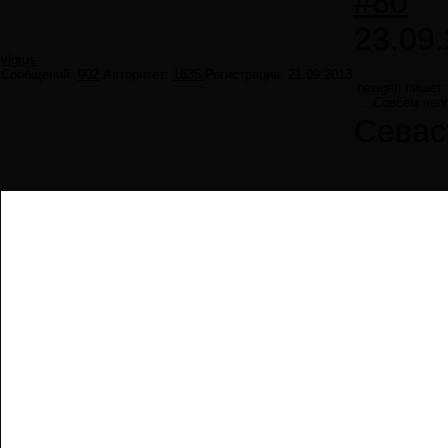
#80
23.09.
vlgrus
Сообщений:
902
Авторитет:
1835
Регистрация:
21.09.2013
newgen пишет:
....Совсем не
Севас