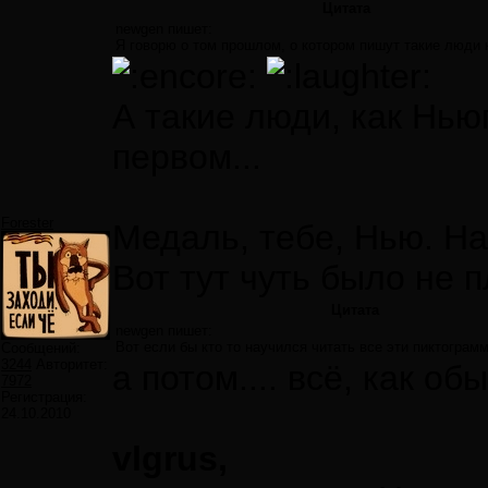
Цитата
newgen пишет:
Я говорю о том прошлом, о котором пишут такие люди 
А такие люди, как Нью
первом...
Forester
Медаль, тебе, Нью. Н
Вот тут чуть было не 
Цитата
newgen пишет:
Вот если бы кто то научился читать все эти пиктограм
Сообщений:
3244
Авторитет:
а потом.... всё, как об
7972
Регистрация:
24.10.2010
vlgrus,