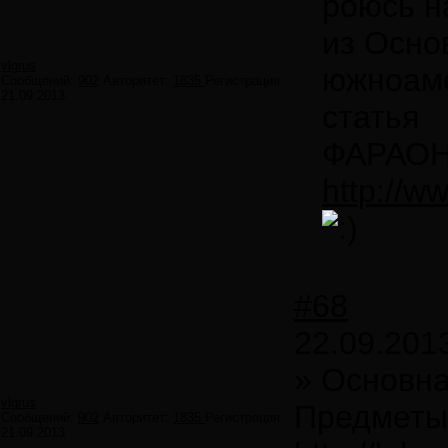
роюсь на
из Осно
vlgrus
южноаме
Сообщений:
902
Авторитет:
1835
Регистрация:
21.09.2013
статья
ФАРАО
http://w
#68
22.09.201
» Основна
vlgrus
Предметы 
Сообщений:
902
Авторитет:
1835
Регистрация:
21.09.2013