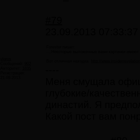
#79
23.09.2013 07:33:37
Forester пишет:
....Некоторые выложенные вами картинки имеют 
vlgrus
Вот отличная находка:
http://www.insiderrevelatio
Сообщений:
902
----
Авторитет:
1835
Регистрация:
21.09.2013
Меня смущала офиц
глубокие/качествен
династий. Я предпо
Какой пост вам пон