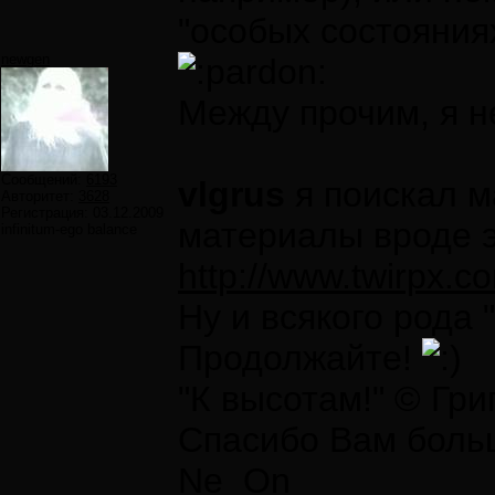
"особых состояния
newgen
Между прочим, я н
Сообщений:
6193
vlgrus
я поискал м
Авторитет:
3628
Регистрация:
03.12.2009
материалы вроде 
infinitum-ego balance
http://www.twirpx.co
Ну и всякого рода 
Продолжайте!
"К высотам!" © Гр
Спасибо Вам большо
Ne_On