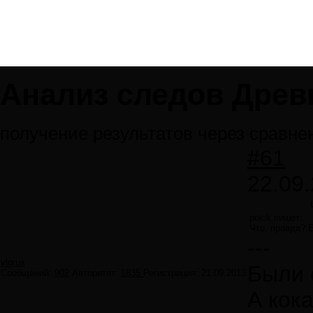
Анализ следов Древ
получение результатов через сравне
#61
22.09.
poick пишет:
Что, правда? 
---
vlgrus
Были 
Сообщений:
902
Авторитет:
1835
Регистрация:
21.09.2013
А кок