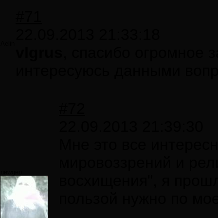
#71
22.09.2013 21:33:18
Aelin
vlgrus
, спасибо огромное 
интересуюсь данными вопр
#72
22.09.2013 21:39:30
Мне это все интересн
мировоззрений и рели
newgen
восхищения", я прош
пользой нужно по мое