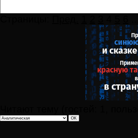
Страницы:
Пред.
1
2
3
4
5
6
..
Читают тему (гостей:
1
, поль