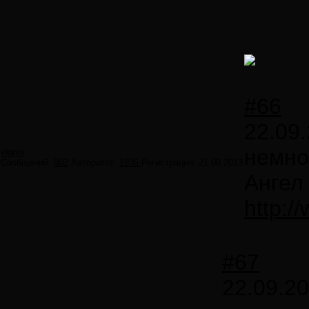
#66
22.09.
немно
vlgrus
Сообщений:
902
Авторитет:
1835
Регистрация:
21.09.2013
Ангел
http:
#67
22.09.20