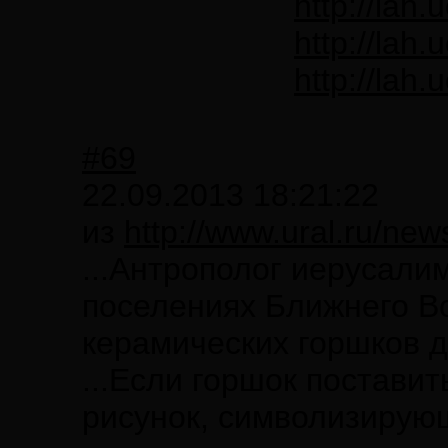
http://lah
http://lah
http://lah
#69
22.09.2013 18:21:22
из
http://www.ural.ru/new
...Антрополог иерусали
поселениях Ближнего Во
керамических горшков дл
...Если горшок поставит
рисунок, символизирующ