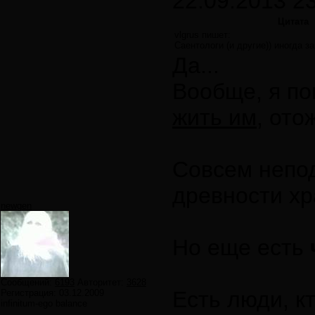
22.09.2013 2
Цитата
vlgrus пишет:
Саентологи (и другие)) иногда 
Да...
Вообще, я по
жить им
, от
Совсем непод
древности х
newgen
Но еще есть
Сообщений:
6193
Авторитет:
3628
Есть люди, к
Регистрация:
03.12.2009
infinitum-ego balance