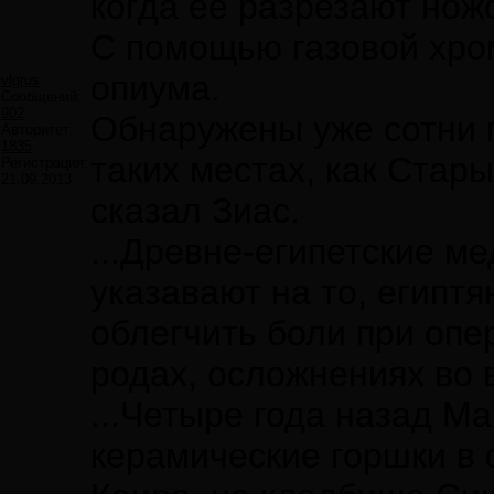
когда ее разрезают нож
С помощью газовой хро
опиума.
vlgrus
Сообщений:
902
Обнаружены уже сотни г
Авторитет:
1835
таких местах, как Стары
Регистрация:
21.09.2013
сказал Зиас.
...Древне-египетские м
указавают на то, египт
облегчить боли при опе
родах, осложнениях во 
...Четыре года назад М
керамические горшки в 