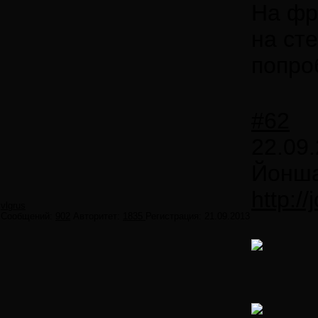
На фр
на ст
попро
#62
22.09.
Йонша
http:/
vlgrus
Сообщений:
902
Авторитет:
1835
Регистрация:
21.09.2013