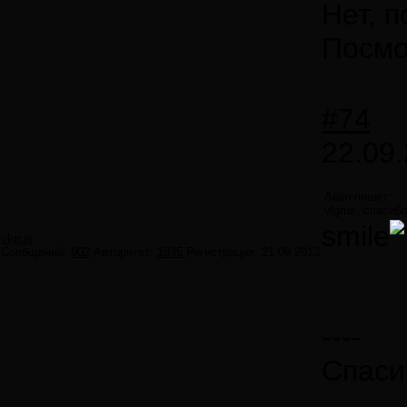
Нет, 
Посмо
#74
22.09.
Aelin пишет:
vlgrus, спаси
smile
vlgrus
Сообщений:
902
Авторитет:
1835
Регистрация:
21.09.2013
----
Спаси