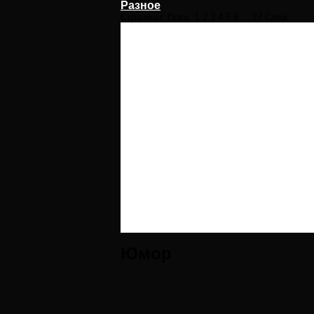
Разное
Страницы:
Пред.
1
2
3
4
5
6
...
27
След.
Юмор