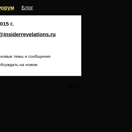
орум
Блог
15 г.
insiderrevelations.ru
ь новые темы и сообщения.
обсуждать на новом.
Закрыть