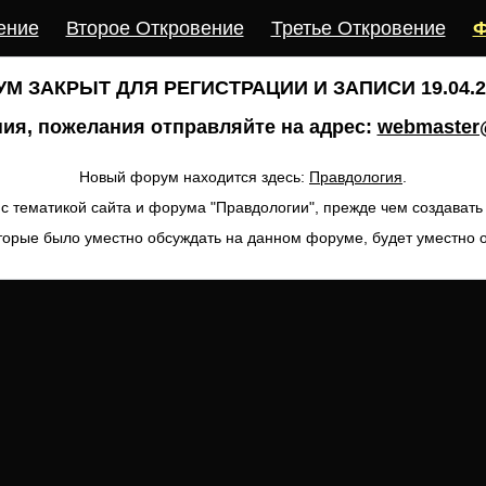
ение
Второе Откровение
Третье Откровение
Ф
М ЗАКРЫТ ДЛЯ РЕГИСТРАЦИИ И ЗАПИСИ 19.04.20
ия, пожелания отправляйте на адрес:
webmaster@
Новый форум находится здесь:
Правдология
.
с тематикой сайта и форума "Правдологии", прежде чем создават
торые было уместно обсуждать на данном форуме, будет уместно 