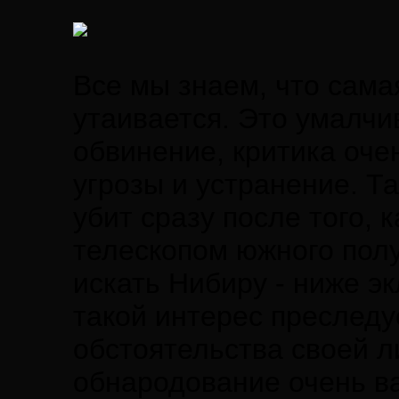
Все мы знаем, что сам
утаивается. Это умалчи
обвинение, критика очен
угрозы и устранение. Т
убит сразу после того, 
телескопом южного полу
искать Нибиру - ниже э
такой интерес преследуе
обстоятельства своей л
обнародование очень в