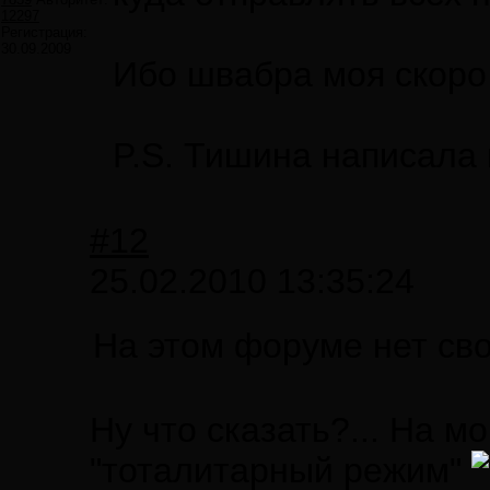
12297
Регистрация:
30.09.2009
Ибо швабра моя скоро
P.S. Тишина написала м
#12
25.02.2010 13:35:24
На этом форуме нет св
Ну что сказать?... На м
"тоталитарный режим"