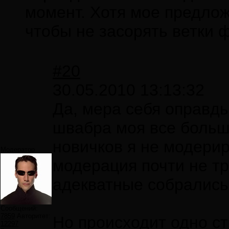
момент. Хотя мое предлож
чтобы не засорять ветки 
#20
30.05.2010 13:13:32
Да, мера себя оправды
швабра моя все больше
новичков я не модери
Модератор
модерация почти не тр
адекватные собрались
Сообщений:
7859
Авторитет:
Но происходит одно ст
12297