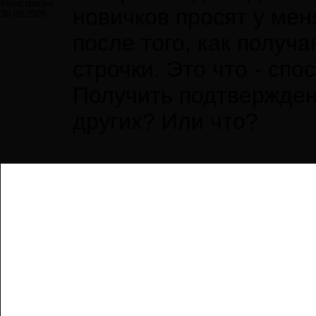
Регистрация:
новичков просят у мен
30.09.2009
после того, как получа
строчки. Это что - сп
Получить подтвержден
других? Или что?