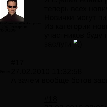
теперь всех нови
Новички могут пи
Сообщений:
7859
Авторитет:
Из категории нов
12297
Регистрация:
30.09.2009
участников буду 
заслуги
#17
27.02.2010 11:32:58
Frenkel
А зачем вообще ботов за
#18