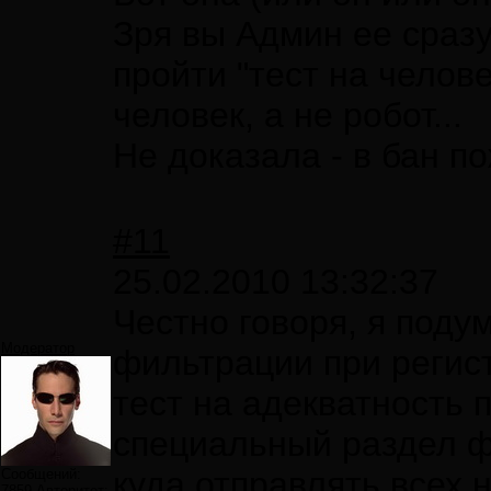
Зря вы Админ ее сразу
пройти "тест на челове
человек, а не робот...
Не доказала - в бан по
#11
25.02.2010 13:32:37
Честно говоря, я поду
Модератор
фильтрации при регис
тест на адекватность 
специальный раздел ф
куда отправлять всех 
Сообщений:
7859
Авторитет: