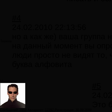
#4
24.02.2010 22:13:56
но а как же) ваша группа
Тишина
на данный момент вы опро
люди просто не видят то, 
буква алфовита
Модератор
#5
24.02
Это 
Сообщений:
7859
Авторитет:
12297
Регистрация:
30.09.2009