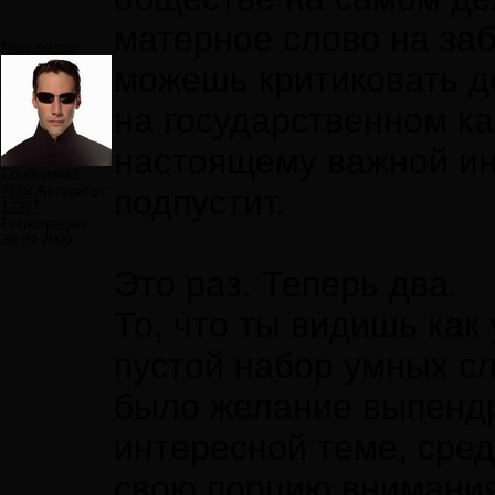
матерное слово на забо
Модератор
можешь критиковать д
на государственном кан
настоящему важной ин
Сообщений:
7859
Авторитет:
подпустит.
12297
Регистрация:
30.09.2009
Это раз. Теперь два.
То, что ты видишь как
пустой набор умных с
было желание выпендр
интересной теме, сред
свою порцию внимани