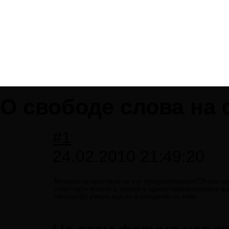
О свободе слова на
#1
24.02.2010 21:49:20
Модератор,прости,но за что предупреждение?Этоже св
стоят идти вместе с толпой в одном направлении(не ф
написал(а) умную мысль и конкретно по теме.