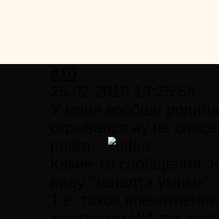
#10
25.02.2010 13:25:58
У меня вообще родилас
скрывался ну не совсем
робот...
Какие-то сообщения "н
виду "занадта умные", 
Т.е. такое впечатление
зачатками ИИ, т.е. сн