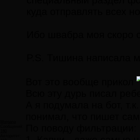
специальный раздел фо
куда отправлять всех н
Ибо швабра моя скоро с
P.S. Тишина написала мн
Вот это вообще прикол
Всю эту дурь писал ребе
А я подумала на бот, т.к
понимал, что пишет сам.
Morgana
По поводу фильтрации:
Сообщений:
180
Авторитет:
1. Капчи - даже самые н