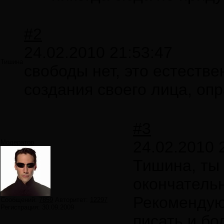
#2
24.02.2010 21:53:47
Тишина
свободы нет, это естеств
создания своего лица, оп
#3
24.02.2010 
Модератор
Тишина, ты 
окончательн
Рекомендую
Сообщений:
7859
Авторитет:
12297
Регистрация:
30.09.2009
писать и бо