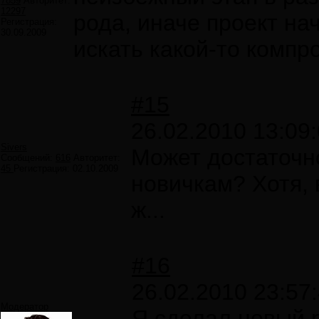
7859
Авторитет:
12297
рода, иначе проект на
Регистрация:
30.09.2009
искать какой-то компр
#15
26.02.2010 13:09
Sivers
Может достаточн
Сообщений:
616
Авторитет:
45
Регистрация:
02.10.2009
новичкам? Хотя, 
ж...
#16
26.02.2010 23:57
Модератор
Я сделал новый р