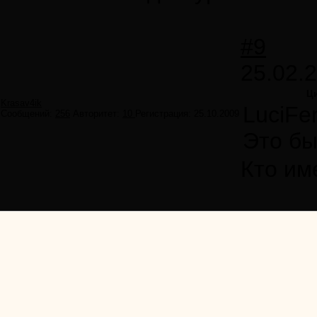
#9
25.02.
Ци
Krasav4ik
LuciFe
Сообщений:
256
Авторитет:
10
Регистрация:
25.10.2009
Это бы
Кто им