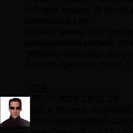
что мне нужно. Я это сд
времени и сил.
Кстати, очень быстро н
аналогичной инфой, но 
"рубежи обороны" есть 
Так что думайте сами...
#14
Модератор
25.02.2010 19:31:20
Да, я это все понимаю
для новых людей совсе
неизбежный этап в ра
Сообщений: