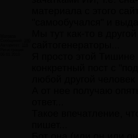
материала с этого сай
"самообучался" и выдав
Мы тут как-то в друго
Morgana
Сообщений:
180
сайтогенераторы...
Авторитет:
118
Регистрация:
Я просто этой Тишине 
06.01.2010
конкретный пост с "по
любой другой человек 
А от нее получаю опя
ответ...
Такое впечатление, чт
пишет...
Бот она (или он или о