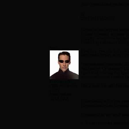
http://news.bigmir.net/tech
#4
06.01.2011 15:28:52
Согласно последним данны
общая площадь которых пр
ущербу, исчисляемому ми
страны, где закрыты 75% у
Neo
Вместе с тем, согласно п
масштабы потерь будут ус
Генеральный секретарь ОО
Австралии. Он выразил со
прийти на помощь Австрал
восточной части страны кр
Сообщений:
7859
Авторитет:
http://news.liga.net/photon
12297
Регистрация:
30.09.2009
Близлежащий городок прев
Перемещаться по затоплен
Большинство жителей эвак
– Это катастрофа библейс