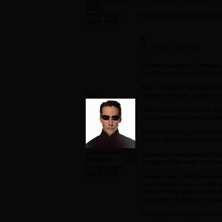
7859
Авторитет:
12297
http://globalist.org.ua/shorts
Регистрация:
30.09.2009
#3
06.01.2011 15:24:25
В ночь на среду, 5 январ
мертвых птиц, среди котор
Как сообщает шведское ин
Neo
поздно вечером с работы,
"Мы остановились, и в на
это показалось очень стр
Многие из птиц умерли к 
место происшествия было 
Сообщений:
7859
Эксперты пока никак не м
Авторитет:
12297
догадки. Нам надо для на
Регистрация:
30.09.2009
Между тем, СМИ проводят
новогоднюю ночь с неба у
гибели птиц привели ново
дезориентировались в про
В шведском городе Фальч