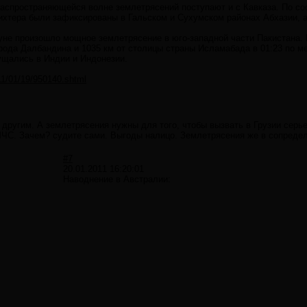
распространяющейся волне землетрясений поступают и с Кавказа. По с
ихтера были зафиксированы в Гальском и Сухумском районах Абхазии, 
не произошло мощное землетрясение в юго-западной части Пакистана. 
орода Далбандина и 1035 км от столицы страны Исламабада в 01:23 по ме
ущались в Индии и Индонезии.
011/01/19/950140.shtml
т другим. А землетрясения нужны для того, чтобы вызвать в Грузии серь
ЧС. Зачем? судите сами. Выгоды налицо. Землетрясения же в сопредел
#7
20.01.2011 16:20:01
Наводнение в Австралии: