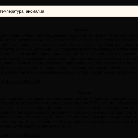
температура
,
аномалии
Цитата
для конца ноября – начала декабря сохраняется на всей территории Ве
ы высота снежного покрова достигает 33 см. Метели сопровождаются н
ндии и на севере Англии ночами понижается -20°. Под тяжестью снега т
опортов Англии и Шотландии, с предельным напряжением работают жел
исленные автомобильные дороги. В ряде мест закончилась техническая
атилась за экстренными закупками подобного вида соли к России, отме
ндинавский антициклон, на южной периферии которого смещаются восто
Британские острова. В свою очередь метеорологическая служба Соеди
ов и снегопадов в ближайшие несколько суток. «Будет очень холодно», 
p.n2?item=63426885504
Цитата
им и необычно холодным началом зимы, многие европейцы вспомнили пр
 Гольфстрима и самой холодной за последние 1000 лет зимы. Однако, 
тмечают, что резкое похолодание вызвано обычной блокирующей ситуац
чной Атлантикой и низкого давления – над континентальной Европой. В 
ческой зоны. По прогнозу Metoffice, холодная и снежная погода продер
коло недели. В горных районах Шотландии температура может опуститься
 снег, а температура понизится до -2˚.
p.n2?item=63426802972