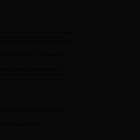
0
оказались в зоне затопленных районов,
также привели к экономическому
ал горнодобывающей промышленности
тигло своего пика, но окончательно
 наводнений на северо-востоке
готовности ООН, если потребуется,
тралии от продолжающегося в
ных оказались прямо на улицах.
 воду и медикаменты.