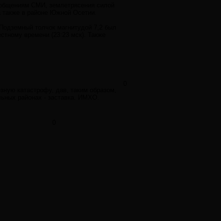
ообщениям СМИ, землетрясения силой
а также в районе Южной Осетии.
Подземный толчок магнитудой 7,2 был
стному времени (23:23 мск). Также
0
езную катастрофу, дав, таким образом,
ьных районах - заставка. ИМХО.
0