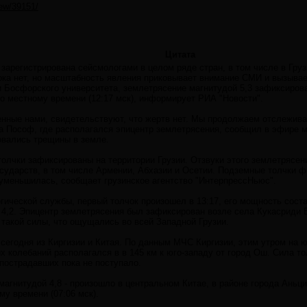
iew/39151/
Цитата
зарегистрирована сейсмологами в целом ряде стран, в том числе в Грузи
ока нет, но масштабность явления приковывает внимание СМИ и вызыва
 Босфорского университета, землетрясение магнитудой 5,3 зафиксирова
 по местному времени (12:17 мск), информирует РИА "Новости".
нные нами, свидетельствуют, что жертв нет. Мы продолжаем отслеживат
 Пософ, где располагался эпицентр землетрясения, сообщил в эфире м
овались трещины в земле.
толчки зафиксированы на территории Грузии. Отзвуки этого землетрясен
сударств, в том числе Армении, Абхазии и Осетии. Подземные толчки ф
 уменьшилась, сообщает грузинское агентство "ИнтерпрессНьюс".
ической службы, первый толчок произошел в 13:17, его мощность сост
й 4,2. Эпицентр землетрясения был зафиксирован возле села Кукасриди 
 такой силы, что ощущались во всей Западной Грузии.
егодня из Киргизии и Китая. По данным МЧС Киргизии, этим утром на 
 колебаний располагался в в 145 км к юго-западу от город Ош. Сила то
пострадавших пока не поступало.
магнитудой 4,8 - произошло в центральном Китае, в районе города Аньци
му времени (07:06 мск).