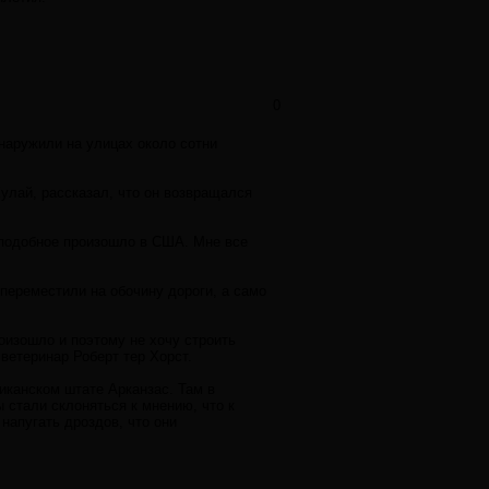
0
бнаружили на улицах около сотни
улай, рассказал, что он возвращался
о подобное произошло в США. Мне все
переместили на обочину дороги, а само
оизошло и поэтому не хочу строить
 ветеринар Роберт тер Хорст.
канском штате Арканзас. Там в
 стали склоняться к мнению, что к
напугать дроздов, что они