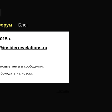
орум
Блог
15 г.
insiderrevelations.ru
ь новые темы и сообщения.
обсуждать на новом.
Закрыть