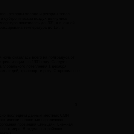
лись рекорды холода и рекорды тепла.
 и субтропический воздух двинулись
мпература понизилась до -33°, а в южной
фиксирована температура до 15°, в
 ночь оказалась всего на полградуса от
стриализации – в 1931 году. Следует
ла глобального потепления 1 декабря
вал людей, транспорт и реку. Старожилы не
0
гласно последним данным местных СМИ
практически полностью парализован
 оргомная провинция Синьцзян. Снежная
шнего мира. В отдельных районах
илетия.