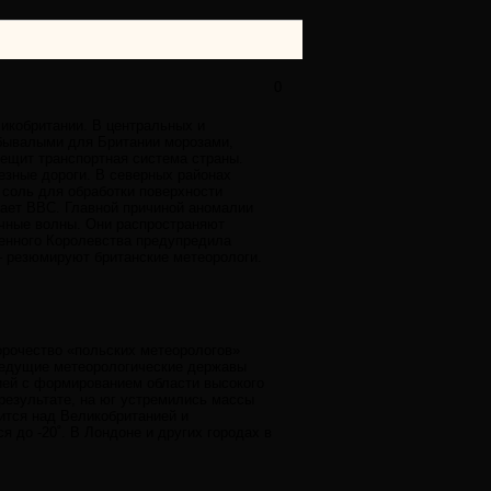
0
ликобритании. В центральных и
ебывалыми для Британии морозами,
рещит транспортная система страны.
езные дороги. В северных районах
 соль для обработки поверхности
чает ВВС. Главной причиной аномалии
чные волны. Они распространяют
ненного Королевства предупредила
– резюмируют британские метеорологи.
орочество «польских метеорологов»
ведущие метеорологические державы
ией с формированием области высокого
результате, на юг устремились массы
жится над Великобританией и
 до -20˚. В Лондоне и других городах в