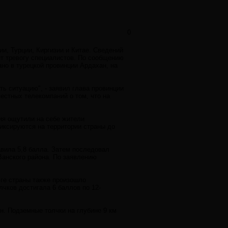
0
и, Турции, Киргизии и Китае. Сведений
ет тревогу специалистов. По сообщению
но в турецкой провинции Ардахан, на
ь ситуацию", - заявил глава провинции
естных телекомпаний о том, что на
ия ощутили на себе жители
иксируются на территории страны до
авила 5,8 балла. Затем последовал
Ванского района. По заявлению
юге страны также произошло
лчков достигала 6 баллов по 12-
н. Подземные толчки на глубине 9 км