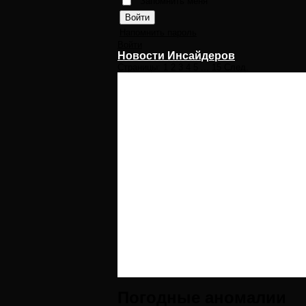
Запомнить меня
Напомнить пароль
Войти
Новости Инсайдеров
Страницы:
1
2
3
4
5
...
15
След.
Погодные аномалии