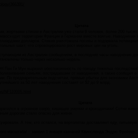
nology/366391/
Цитата
м, жертвами стихии в Австралии уже стали 9 человек, более 200 тысяч 
евосходит территории Франции и Германии вместе взятые. Наводнения 
ллиардами долларов. Стихия уничтожила посевы и подорвала потенци
гольных шахт, что спровоцировало рост мировых цен на уголь.
оступающим из Австралии сообщениям, в последние часы наводнение дос
тановлены только через несколько недель.
Н Пан Ги Мун выразил обеспокоенность по поводу тяжелых последствий
болезнования семьям, пострадавшим от наводнения, а также сообщил о 
ии. По предварительным подсчетам, прямые убытки для экономики Авс
упнейшего за 50 лет наводнения составят от $2 до 9 млрд.
ews/NF110005.html
Цитата
ратился в огромное озеро, кишащее змеями и крокодилами! Сотни живот
ным дорогам стало опасно для жизни.
уировали. А тем, кто остался, на вертолетах доставляют еду, питьевую
кого масштаба! – заявил 1 января казначей Квинсленда Эндрю Фрейзер.