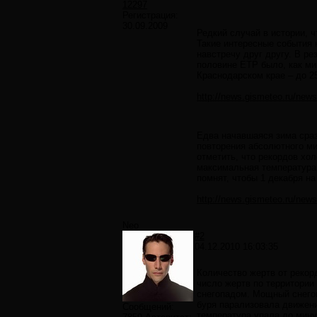
12297
Регистрация:
30.09.2009
Редкий случай в истории, 
Такие интересные события 
навстречу друг другу. В ре
половине ЕТР было, как ми
Краснодарском крае – до 25
http://news.gismeteo.ru/ne
Едва начавшаяся зима сраз
повторения абсолютного мин
отметить, что рекордов хол
максимальная температура о
помнят, чтобы 1 декабря н
http://news.gismeteo.ru/ne
Neo
#2
04.12.2010 16:03:35
Количество жертв от рекор
число жертв по территории
снегопадом. Мощный снегоп
буря парализовала движени
Сообщений:
температура упала до мину