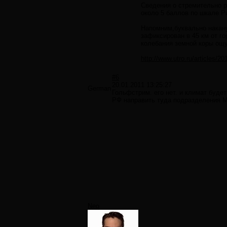
Сведения о стремительно 
около 5 баллов по шкале Р
Напомним,буквально накану
зафиксирован в 45 км от г
колебания земной коры ощ
http://www.utro.ru/articles/2
#6
20.01.2011 13:25:27
German
Гольфстрим. его нет. и климат буде
РФ направить туда подразделения М
Neo