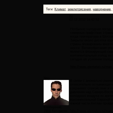
Теги:
Климат
,
землетрясения
,
наводнение
,
#1
02.12.2010 14:42:52
Необычно холодная погода 
северных графствах стран
когда температура в Шотла
Закрыты около десятка аэр
страны блокированы многоч
шоссе. Великобритания обр
является блокирующий ска
континентальный холод на 
сегодня об усилении холод
http://news.gismeteo.ru/ma
Neo
В связи с аномально ранн
относительно остывающего
сохраняют спокойствие и о
давления над Северо-Восто
холодного воздуха из аркти
континентальной Европой о
южной части Англии пройдет
Сообщений:
7859
Авторитет:
http://news.gismeteo.ru/ma