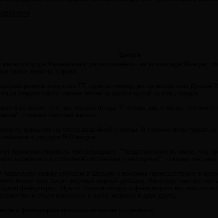
/59243.html
Цитата
я, жители города Фальчёпинга, расположенного на юго-западе Швеции, о
ых галки, вороны, сороки.
формационное агентство ТТ, один из очевидцев происшествия Дрилой Х
 когда увидел массу черных пятен на дороге одной из улиц города.
чале я не понял, что там лежали птицы. Я помню, как я читал, что нечт
анным", - сказал местный житель.
моменту прибытия на место аварийной службы. В течение ночи пернатых 
оцеплено в радиусе 500 метров.
огут прокомментировать произошедшее. "Представления не имею, что пр
чала поработать в спокойной обстановке и методично", - сказал местный
 параллели между случаем в Швеции и похожим происшествием в амери
пало более трех тысяч мертвых черных дроздов. Впоследствии эксперты
годние фейерверки. Шум от взрыва петард и фейерверков мог настолько 
странстве и стали врезаться в дома, машины и друг друга.
ёпинга фейерверков прошлой ночью не устраивали.