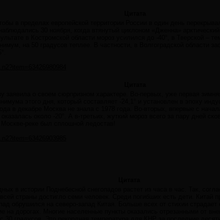
Цитата
чтобы в пределах европейской территории России в один день перекрыва
наблюдались 30 ноября, когда втянутый циклоном «Дженна» арктический
зультате в Костромской области мороз усилился до -40°, в Тверской – те
нимум, на 50 градусов теплее. В частности, в Волгоградской области за
°.
ws.n2?item=63426980984
Цитата
у заявила о своем сюрпризном характере. Во-первых, уже первая зимняя
имума этого дня, который составляет -24,1° и установлен в эпоху инду
ода в декабре Москва не знала с 1978 года. Во-вторых, впервые с нача
казалась около -20°. А в-третьих, жуткий мороз всего за пару дней ско
а Москве-реке был сплошной ледостав!
ws.n2?item=63426903985
Цитата
дных в истории Поднебесной снегопадов растет из часа в час. Так, со
 всей страны достигло семи человек. Среди погибших есть дети. Китай 
ад обрушился на северо-запад Китая. Больше всех от стихии страдает
е на дорогах. Многие населенные пункты оказались отрезанными от вне
с 30 градусов. Это рекордная температура для КНР за последние десят