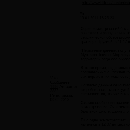
http://www.blik.ua/content/v
#5
19.01.2011 18:23:23
Серия землетрясений была 
о жертвах и разрушениях п
сейсмической обсерватории
границе с Грузией, в 11:17
"Первичные данные, получе
Мустафа Текмен. Мэр уезда
территории ряда сел образ
В то же время, подземные 
сопредельных с Россией го
сих пор, хотя их мощность
Volga
Сообщений:
Согласно данным сейсмолог
1996
Авторитет:
второй толчок - магнитудо
3882
специалистов, толчки были
Регистрация:
09.02.2010
Схожие сообщения пришли с
землетрясение. Очаг земных
балльной шкале. Данных о 
Еще одно землетрясение - 
начались в 12:07 по местно