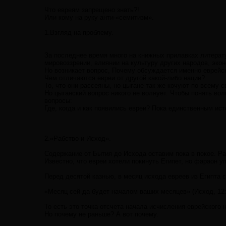
Что евреям запрещено знать?!
Или кому на руку анти-«семитизм».
1.Взгляд на проблему.
За последнее время много на книжных прилавках литерат
мировоззрении, влиянии на культуру других народов, экон
Но возникает вопрос, Почему обсуждается именно еврейск
Чем отличаются евреи от другой какой-либо нации?
То, что они рассеяны, но цыгане так же кочуют по всему с
Но цыганский вопрос никого не волнует. Чтобы понять во
вопросы:
Где, когда и как появились евреи? Пока единственным ист
2.«Рабство и Исход».
Содержание от Бытия до Исхода оставим пока в покое. Р
Известно, что евреи хотели покинуть Египет, но фараон у
Перед десятой казнью, в месяц исхода евреев из Египта 
«Месяц сей да будет началом ваших месяцев» (Исход, 12:
То есть это точка отсчета начала исчисления еврейского 
Но почему не раньше? А вот почему.