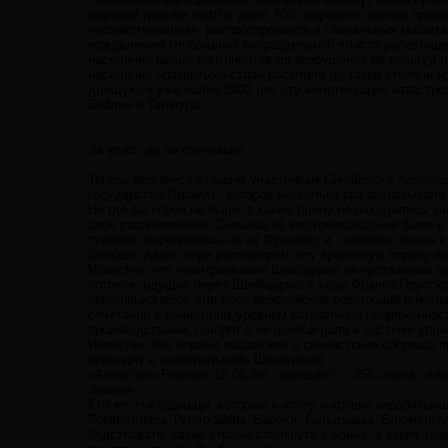
мировой добычи нефти, дают 70% мирового объема промы
«хозяйствования», распростроняясь в глобальных масштаб
вожделению глобальной безраздельной власти рабовладе
население целых континентов до разрушения их культур и
население «развитых» стран растлили до такой степени нр
длящуюся уже более 2000 лет эту вялотекущую катастро
Библии и Талмуда.
За ушко, да на солнышко.
Теперь вернемся к нашим участникам Синайского турпоход
государство Израиль, которое несколько раз захватывали
Но где бы евреи не были, в каком плену не находились, 
свое расположение. Сначала её местонахождение было в 
турками, перебралась на юг Франции, и , наконец, осела 
Вообще, давно пора рассмотреть эту крохотную страну на
Известно, что «нейтральная» Швейцария на протяжении н
потоков, идущих через Швейцарию в ходе Франко-Прусской
революционеров для всех европейских революций и мелки
сочетании с наинизшим уровнем социальной напряженност
производствами, говорят о её особой роли в системе уп
Известно, что первые масонские и сионистские сборища 
проходят в «нейтральной» Швейцарии.
«Агенство «Рейтер» 15.06.96г. сообщает: « 358 семей -
Земли».
Кто же эти удальцы, которые в «поту и крови» зарабаты
Рокфеллеры, Гугенхаймы, Барухи, Гольдманы, Блюментали,
бедствовать, какие страны столкнуть в войне, а какие уб