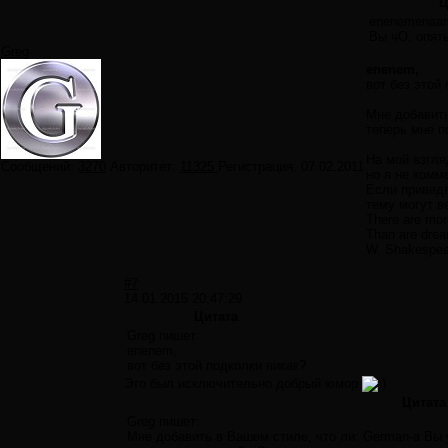
Ц
enenemenaa
Вы чО, опят
Greg
enenem,
вот без этой
Мне добавить
теперь мне п
На мой взгля
Сообщений:
3270
Авторитет:
11325
Регистрация:
07.02.2011
но я не комм
Если приведё
тему могут в
There are more
Than are dream
W. Shakespea
#7
14.01.2015 20:47:29
Цитата
Greg пишет:
enenem,
вот без этой подколки никак?
Это был исключительно добрый юмор
Цитата
Greg пишет:
Мне добавить в Вашем стиле, что ли: German-а Вы 