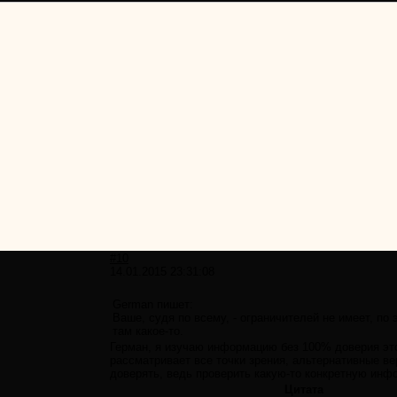
#10
14.01.2015 23:31:08
German пишет:
Ваше, судя по всему, - ограничителей не имеет, п
там какое-то.
Герман, я изучаю информацию без 100% доверия это
рассматривает все точки зрения, альтернативные ве
доверять, ведь проверить какую-то конкретную инф
Цитата