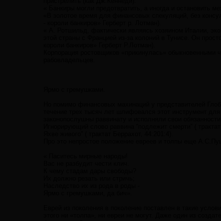
пристрелить (как Дж.Кеннеди).
« Банкиры могли предотвратить, а иногда и остановить ме
«В золотое время для финансовых спекуляций, без консу
- короли банкиров» Герберт р. Лотман).
« А. Ротшильд, фактически являясь хозяином Италии, эко
этой страны с Францией из-за колоний в Тунисе. Он прост
короли банкиров» Герберт Р.Лотман).
Корпорация ростовщиков «прикинулась» обыкновенными 
рабовладельцев.
Ярмо с гремушками.
Но помимо финансовых махинаций у представителей Глобал
течение трех тысяч лет шлифовался этот инструмент для
законопослушны раввинату и исполняли свои обязанности,
Игнорирующий слово раввина “подлежит смерти” ( трактат Э
Яхве живого” ( трактат Беррахот, 44:201:4).
Про это непростое положение евреев и толпы еще А.С.Пу
« Паситесь мирные народы!
Вас не разбудит чести клич.
К чему стадам дары свободы?
Их должно резать или стричь;
Наследство их из рода в роды -
Ярмо с гремушками, да бич».
Еврей из поколения в поколение поставлен в такие услови
этого ни «толпа», ни евреи не могут. Даже один из созда