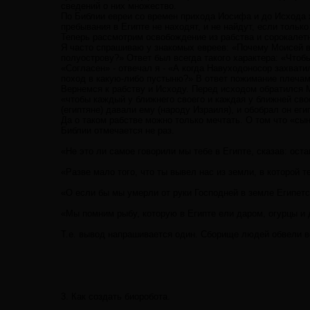
сведений о них множество.
По Библии евреи со времен прихода Иосифа и до Исхода ж
пребывания в Египте не находят, и не найдут, если тольк
Теперь рассмотрим освобождение из рабства и сорокалетн
Я часто спрашиваю у знакомых евреев: «Почему Моисей в
полуострову?» Ответ был всегда такого характера: «Чтоб
«Согласен» - отвечал я - «А когда Навуходоносор захвати
поход в какую-либо пустыню?» В ответ пожимание плечам
Вернемся к рабству и Исходу. Перед исходом обратился М
«чтобы каждый у ближнего своего и каждая у ближней сво
(египтяне) давали ему (народу Израиля), и обобрал он егип
Да о таком рабстве можно только мечтать. О том что «сын
Библии отмечается не раз.
«Не это ли самое говорили мы тебе в Египте, сказав: оста
«Разве мало того, что ты вывел нас из земли, в которой т
«О если бы мы умерли от руки Господней в земле Египетск
«Мы помним рыбу, которую в Египте ели даром, огурцы и ды
Т.е. вывод напрашивается один. Сборище людей обвели во
3. Как создать биоробота.