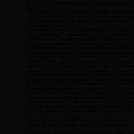
То что Моисей - египетский жрец ни у кого не вызывает с
жреца Иофера.
Т.е. с одной стороны клан египетских жрецов, с другой м
извратить психику человека и вбить в его сознание опре
Ясно, что инстинкты, разум и интуиция - явления разного 
психической деятельности.
Все население планеты Земля делится на четыре вида ст
Человеческий строй психики (Человек-Разумный) - когда 
поведение; когда интуиция предоставляет информацию, ко
интуиция выше разума, разум выше инстинктов.
Животный строй психики - когда разум отвергает интуицию
Строй психики биоробота (Зомби) - когда в поведении ут
отрабатывает внедренную в его психику программу повед
поведении индивида, чем врожденные инстинкты, вследстви
животных реакций на раздражители и выглядит человеком,
Демонический строй психики - когда демонические лично
носителями животного строя психики, строя психики зомб
зомбирующих программ, порождают агрессивно-паразитиче
Т.е. в основе демонического типа психики лежит нечелов
Из вышесказанного ясно, что знахари Египта, служители 
выбрали для себя строй психики Человек-Разумный и нес
возможно что мы никогда бы не услышали об Иисусе Хрис
Ну, а толпа метисов явно несла в себе животный строй пс
Т.е., появилась необходимость создания новой «нации» 
взрослые помеха, т.к. они помнят прошлое и могут перед
«Люди сии, вышедшие из Египта, от двадцати лет и выше,
потому что они не повиновались Мне» (Числа, 32:11).
Когда Моисей был на Синайской горе, для получения скриж