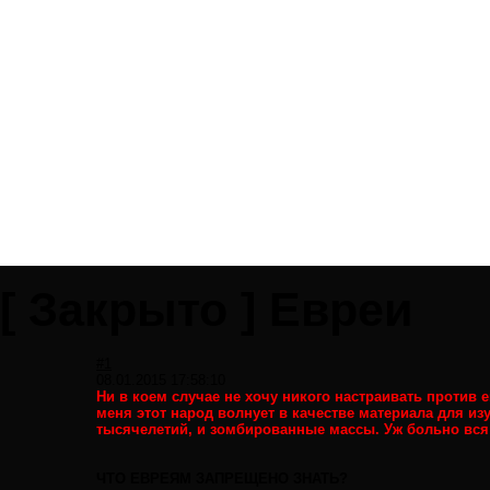
[
Закрыто
]
Евреи
#1
08.01.2015 17:58:10
Ни в коем случае не хочу никого настраивать против 
меня этот народ волнует в качестве материала для из
тысячелетий, и зомбированные массы. Уж больно вся
ЧТО ЕВРЕЯМ ЗАПРЕЩЕНО ЗНАТЬ?