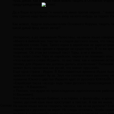
Чушь дикая. Как вообще такое можно тащить в Основной Фору
предупреждением
Да и Ваше вступление "я ничего не имею против евреев..." вовсе
ему срочно надо было свалить вину на кого-нибудь за поджог Ри
Как можно, будучи пользователем Основного Форума, тащить та
какой дикий бред несет автор?
Интересно, а до завоевания Палестины, на каком языке говорил
«Много в библейских текстах и следов русского языка, что гово
еврейское слово Тора. Такого корня в еврейском не зарегистрир
пользу этой точки зрения в природе не существует. В то же вре
творение. Об этом же главный текст Торы, а не о законах.
Коль скоро слово Тора не еврейское, евреи и не понимают его».
«Что касается слова Исраиль, то оно тоже, как и названия ост
почему для Израиля мы должны делать исключение? Выпишем с
может быть прочитана как русий, что значит «русский».
Еще одна страна - Иудея. В Ветхозаветные времена Иудея была
арабски её называют йу:за. Звук «з» соответствует русскому «ж
название Южного царства Израиля идет от русского ЮЖНЫЙ» («
«Еврейская пасха «исход» ведь тоже русского происхождения. 
мозга» - Н.Вашкевич).
« Похоже, что иудеи по происхождению идеологические работник
Н.Вашкевич).
Кто только не изучал Библию; и историки, и философы, и архео
понял, русский язык явно проступает в текстах. А как же иначе.
German
На каком языке могли говорить гиксосы, как не на русском? Ег
перевести с русского на иврит. Но следы остались. Чтобы скры
ни разу в «священной» книге не упоминают о гиксосах, хотя вр