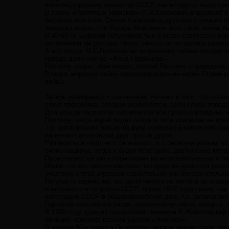
железнодорожное хозяйство СССР, как ни крути, было са
В своих «Памятных записках» Л.М.Каганович описывает о
батраков все соки. Семья Кагановича дружила с семьей б
записок» видно, что Лазарь Моисеевич всю свою жизнь бы
В 40-60 г.г. широкой популярностью у всего советского н
исполнения им русских песен, никого не оставляла равно
А вот «жид» М.С.Горбачев ни за понюшку табака продал з
голоду дали ему на «Фонд Горбачева».
Поэтому лозунг «бей жидов, спасай Россию» справедлив,
Вторую мировую войну спровоцировали не евреи Освенцим
войны.
Теперь разберемся с сионизмом. Начнем с того, что слов
стоит программа, которая реализуется, если слово попад
Для ультра-патриотов сионизм-это все происки коварных 
Поэтому, когда еврей видит лозунги типа «сионизм не про
Т.е. антисионизм только на руку хозяевам Библейской кон
нагнетают антагонизм друг против друга.
Разбираться надо не с сионизмом, а с сионо-нацизмом, ко
сионо-нацизма, тогда и будет ясна цель, достижение кото
Проистекает же анти-«семитизм» из интеллектуального па
Можно понять анти-«семитов», которым не нравится участ
участвуя в этой агрессии сознательно или бессознательн
Но участь еврейства, его доля ничуть не легче и не слащ
коммунисты и патриоты СССР, после 1987 года снова, ка
интеграции СССР в общеевропейский дом, т.е. антипатриот
Германии возглавили люди, значительная часть которых, 
В 1905 году один из создателей сионизма В.Жаботинский 
принцип, конечно, весьма удобен и полезен».
В начале 90-х годов в Петербурге многие евреи стали по