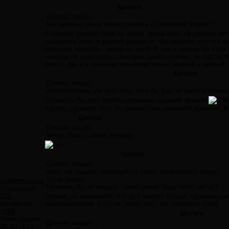
Цитата
German пишет:
Как вообще такое можно тащить в Основной Форум?
А почему данная тема не имеет право быть на данном ре
создавать темы в разных разделах. Вы решили, что это 
равными правами...разве не так?! Я, как и многие на этом
никогда не навязываю своё или чьё-то мнение, не заставл
опыте, так и в изучении альтернативных мнений и версий.
Цитата
German пишет:
enenemenaam, уж простите, но я бы Вас за такое в нови
Однажды Вы уже воспользовались данным правом
Мо
честно, удивило, что, по прошествии немалого времени, 
Цитата
German пишет:
Минус Вам ставить не буду
Цитата
German пишет:
блин, не тащите, пожалуйста такие экскременты сюда.
Чушь дикая.
enenemenaam
Неужели Вы не видите, какой дикий бред несет автор?
Сообщений:
231
Герман, не забывайте, что для многих людей; официальная
Авторитет:
высказываниям. Ещё не "известно", кто окажется прав!
1094
Цитата
Регистрация:
German пишет:
09.10.2013