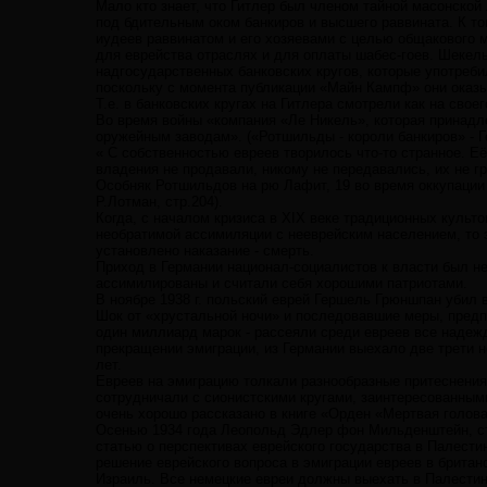
Мало кто знает, что Гитлер был членом тайной масонско
под бдительным оком банкиров и высшего раввината. К том
иудеев раввинатом и его хозяевами с целью общакового 
для еврейства отраслях и для оплаты шабес-гоев. Шекель
надгосударственных банковских кругов, которые употреб
поскольку с момента публикации «Майн Кампф» они оказ
Т.е. в банковских кругах на Гитлера смотрели как на свое
Во время войны «компания «Ле Никель», которая принад
оружейным заводам». («Ротшильды - короли банкиров» - Ге
« С собственностью евреев творилось что-то странное. Её
владения не продавали, никому не передавались, их не гр
Особняк Ротшильдов на рю Лафит, 19 во время оккупации 
Р.Лотман, стр.204).
Когда, с началом кризиса в XIX веке традиционных культ
необратимой ассимиляции с нееврейским населением, то 
установлено наказание - смерть.
Приход в Германии национал-социалистов к власти был н
ассимилированы и считали себя хорошими патриотами.
В ноябре 1938 г. польский еврей Гершель Грюншпан убил 
Шок от «хрустальной ночи» и последовавшие меры, предп
один миллиард марок - рассеяли среди евреев все надежд
прекращении эмиграции, из Германии выехало две трети н
лет.
Евреев на эмиграцию толкали разнообразные притеснения,
сотрудничали с сионистскими кругами, заинтересованным
очень хорошо рассказано в книге «Орден «Мертвая голов
Осенью 1934 года Леопольд Эдлер фон Мильденштейн, с
статью о перспективах еврейского государства в Палест
решение еврейского вопроса в эмиграции евреев в брита
Израиль. Все немецкие евреи должны выехать в Палестин