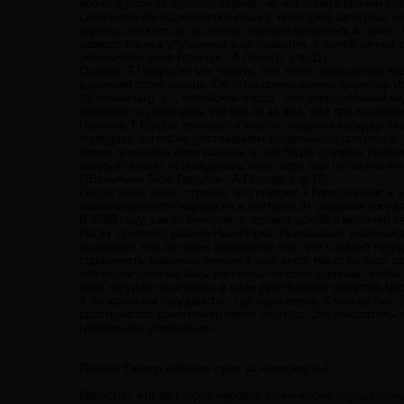
болел душой за простых евреев, не мог понять причин ст
следовало бы ассимилироваться с культурой западных нац
однако, это кольцо настолько глубоко врезалось в плоть, 
наверстать все упущенное в их развитии, и палей начнет 
(«Беньямин Зеэв Герцль» - А.Геллер, стр.11).
Однако, Т.Герцль не мог понять, что те кто окольцевал ев
давления этого кольца. Об этом прямо заявил директор 
(Штейнзальц): «… еврейский народ - это определённый вид
возникает и разрушить это что-то за два, или три поколен
Поэтому Т.Герцль приходит к мысли создания государства
порядкам, согласно достижением социального прогресса, 
божки освещали свои салоны, а оно будет служить решен
каждый сможет исповедовать свою веру или оставаться 
(«Беньямин Зеэв Герцль» - А.Геллер, стр.19)
После таких слов, странно, что портрет Т.Герцля висит в
«богоизбранного» народа не в восторге от создания госуд
В 1998 году, как-то вечером, я пришел домой и включил т
Пасху прилетел раввин Нью-Йорка. Показывают маленького
сообщают, что он очень недоволен тем, что создано госу
спрашивать знакомых евреев в чем дело, никто не смог ск
что евреи должны быть рассеяны по всем странам, чтобы 
всех государствах брать в свои руки банки и средства м
А на хрена им государство, где одни евреи. Столько сил 
расстройства даже помер через полгода. Это показатель 
глобальном управлении.
Почему Гитлер избежал суда за «холокост»?
Известно, что во второй мировой войне кроме определенн