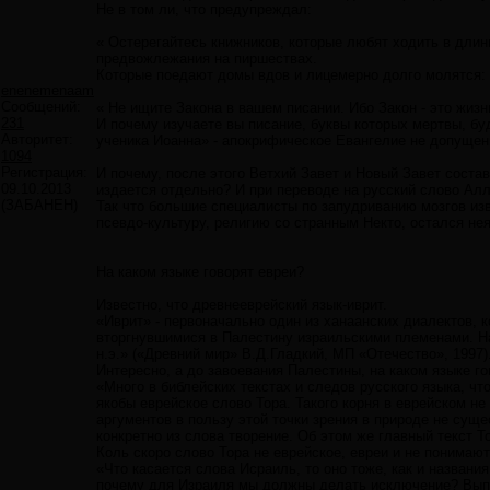
Не в том ли, что предупреждал:
« Остерегайтесь книжников, которые любят ходить в длин
предвожлежания на пиршествах.
Которые поедают домы вдов и лицемерно долго молятся: о
enenemenaam
Сообщений:
« Не ищите Закона в вашем писании. Ибо Закон - это жизнь
231
И почему изучаете вы писание, буквы которых мертвы, бу
Авторитет:
ученика Иоанна» - апокрифическое Евангелие не допущенн
1094
Регистрация:
И почему, после этого Ветхий Завет и Новый Завет состав
09.10.2013
издается отдельно? И при переводе на русский слово Алл
(ЗАБАНЕН)
Так что большие специалисты по запудриванию мозгов изв
псевдо-культуру, религию со странным Некто, остался не
На каком языке говорят евреи?
Известно, что древнееврейский язык-иврит.
«Иврит» - первоначально один из ханаанских диалектов,
вторгнувшимися в Палестину израильскими племенами. На 
н.э.» («Древний мир» В.Д.Гладкий, МП «Отечество», 1997)
Интересно, а до завоевания Палестины, на каком языке го
«Много в библейских текстах и следов русского языка, что
якобы еврейское слово Тора. Такого корня в еврейском не
аргументов в пользу этой точки зрения в природе не сущес
конкретно из слова творение. Об этом же главный текст То
Коль скоро слово Тора не еврейское, евреи и не понимают
«Что касается слова Исраиль, то оно тоже, как и названи
почему для Израиля мы должны делать исключение? Выпи