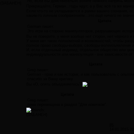
Но, если Вы действительно хотите немного напрячь мозг
(ЗАБАНЕН)
Прекращайте, Герман...годы идут, а у Вас всё та же ман
Если что-то не укладывается в рамки вашего сознания, ес
каким-то личным соображениям...это ещё ничего не значит
Цитата
German пишет:
Это игра на стороне манипуляторов, разрушающих истор
Вы не поверите, у меня вообще нет сторон, нет чёрного и 
У меня нет таких полномочий и возможностей, чтобы разр
полное право свободы-выбора, свободы-волеизъявления и 
И, если отдельный индивид, отдельное общество или целы
индивидуальности или манипуляции - вне зависимости от 
Цитата
Greg пишет:
German - прав и как историк, и как пользователь с опыто
спасибо за Вашу критику.
Вы чО, опять объединяетесь?
Цитата
Greg пишет:
тема перемещена в раздел "Для новичков".
(ЗАБАНЕН)
#6
14.01.2015 20