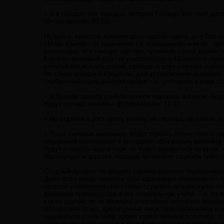
« А в городах сих народов, которых Господь Бог твой дас
(Второзаконие, 20:16).
Ну здесь, кажется, комментарии надо оставить для Гаагс
«Майн Кампф» по сравнению со «священной» книгой - пр
резолюцию, что геноцит, как преступление, срока давности
Как этот кровавый план осуществлялся в Палестине подроб
уничтожали все что дышит (правда, в двух случаях сдела
Но самое коварное средство, для установления мирового 
Глобальный надиудейский предиктор, уготовило в виде сс
« И будешь давать взаймы многим народам, а сам не буде
будут господствовать» (Второзаконие, 15:6).
« Не отдавай в рост брату твоему ни серебра, ни хлеба, ни
« Тогда сыновья иноземцев будут строить стены твои и ца
неудачный комплимент в его адрес: «Вы король евреев»); 
будут отверзты врата твои, не будут запираться ни днем,
Ибо народы и царства, которые не захотят служить тебе, п
Ссудный процент по кредиту однонаправлено перекачивае
Даже если представители этой корпорации неимоверно гл
простое увеличение ими ставки ссудного процента уже по
динамики производства в его натуральном учете. Т.е. от 
кто-то другой, но не банкиры, способные заплатить моно
Вследствие этого, кредитуемые лица, подстегиваемые кну
задуматься о чем-либо, кроме хозяйственной политики, 
столетиями взращивается биосферно недопустимая культ