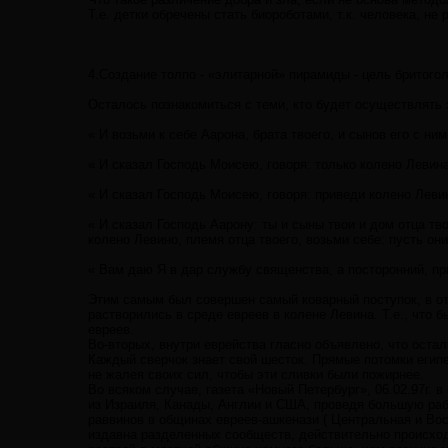
Т.е. детки обречены стать биороботами, т.к. человека, не
4.Создание толпо - «элитарной» пирамиды - цель бритого
Осталось познакомиться с теми, кто будет осуществлять 
« И возьми к себе Аарона, брата твоего, и сынов его с н
« И сказал Господь Моисею, говоря: только колено Левина
« И сказал Господь Моисею, говоря: приведи колено Левин
« И сказал Господь Аарону: ты и сыны твои и дом отца тв
колено Левино, племя отца твоего, возьми себе: пусть они 
« Вам даю Я в дар службу священства, а посторонний, при
Этим самым был совершен самый коварный поступок, в от
растворились в среде евреев в колене Левина. Т.е., что 
евреев.
Во-вторых, внутри еврейства гласно объявлено, что оста
Каждый сверчок знает свой шесток. Прямые потомки египе
не жалея своих сил, чтобы эти сливки были пожирнее.
Во всяком случае, газета «Новый Петербург», 06.02.97г.
из Израиля, Канады, Англии и США, проведя большую раб
раввинов в общинах евреев-ашкенази ( Центральная и Вос
издавна разделенных сообществ, действительно происход