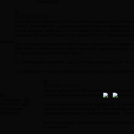
(ЗАБАНЕН)
#8
14.01.2015 22:24:57
Христианская терпимость, Артем, именно терпимость, позволяет
Знаете, легко болтать о переписывании истории и придумывать 
самую историю, работать с источниками. Намного комфортнее б
официальной науке не иметь, но громко вопить о переписанност
German
Мое сознание и восприятие имеет рамки, определенные здравым 
Вам можно пихнуть любую лажу в красивой обертке и выдать за 
которые имеют глупость Вам верить.
Но, как Вы верно заметили, мы все это уже проходили, так что 
P.s.критиковал я чисто за феерическую глупость в лингвистиче
#9
14.01.2015 22:33:56
Между прочим этот Н.Вашкевич, на которого ссы
обороны Российской Федерации
Автор 
Roi
Сообщений:
701
Авторитет:
2474
Самый забавный момент из
википедии
:
" В соот
Регистрация:
русский или арабский языки. В свою очередь, н
31.05.2013
через арабский язык, а в арабском языке — чере
Как то не внушает доверия информация базирую
С Уважением