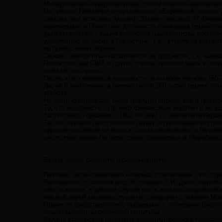
Мильденштейн предусматривал своим планом «диссимиля
По приказу Гиммлера он организовал «Еврейский сектор»
сектора был эсэсовец Адольф Эйхман. который 27 февра
занимавшем в Палестине должность командира еврейской
удовлетворении с каким еврейские националисты восприн
увеличению их числа в Палестине. Т.е., стратегия сиони
по притеснению евреев.
Однако, вскоре план натолкнулся на трудности, т.к. выз
После того как США и другие страны приняли меры к сокр
воли как поступать.
После этого появился «холокост», в котором погибло 150-
Да, не 6 миллионов, а именно около 200 тысяч евреев погиб
убийств.
Не было «холокоста», была трагедия евреев, как и трагеди
То, что «холокост» - это миф финансовых воротил и их х
За этот миф Германия с 1952 по 1992 г.г. выплатила Изра
Так что никаких преступлений перед узурпаторами внутри
причине его имени не было в списке обвиняемых в Нюрнбе
отсутствие имени Гитлера среди обвиняемых в Нюрнбергс
Евреи, жиды, сионисты и сионо-нацисты.
Поэтому, анти-«семитизм» и борьба с сионизмом - это ст
Разберёмся со словом жид. В словаре В.И. Даля «еврей»
«вор в законе: в данном случае вор в весьма специфическ
каждый еврей законопослушен и солидарен с законом Моис
Одним из представителей, порвавшем с хозяевами Библей
представитель деревенской голытьбы.
Будучи сталинским наркомом железнодорожного транспор