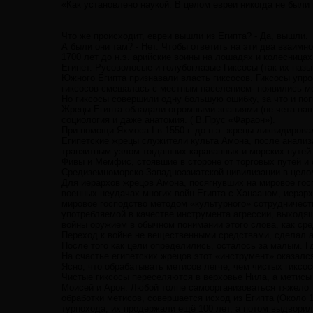
«Как установлено наукой. В целом евреи никогда не были
Что же происходит, евреи вышли из Египта? - Да, вышли.
А были они там? - Нет. Чтобы ответить на эти два взаимн
1700 лет до н.э. арийские воины на лошадях и колесница
Египет. Русоволосые и голубоглазые Гиксосы (так их наз
Южного Египта признавали власть гиксосов. Гиксосы упр
гиксосов смешалась с местным населением- появились м
Но гиксосы совершили одну большую ошибку, за что и поп
Жрецы Египта обладали огромными знаниями (не чета наши
социология и даже анатомия. ( В.Прус «Фараон»).
При помощи Яхмоса I в 1550 г. до н.э. жрецы ликвидирова
Египетские жрецы служители культа Амона, после анализ
транзитным узлом тогдашних караванных и морских путей
Фивы и Мемфис, стоявшие в стороне от торговых путей 
Средиземноморско-Западноазиатской цивилизации в цело
Для иерархов жрецов Амона, посягнувших на мировое гос
военных неудачах многих войн Египта с Ханааном, иерар
мировое господство методом «культурного» сотрудничества
употребляемой в качестве инструмента агрессии, выходя
войны оружием в обычном понимании этого слова, как ср
Переход к войне не вещественными средствами, сделал а
После того как цели определились, осталось за малым. Г
На счастье египетских жрецов этот «инструмент» оказался
Ясно, что обрабатывать метисов легче, чем чистых гиксос
Чистые гиксосы переселяются в верховье Нила, а метисы
Моисей и Арон. Любой толпе самоорганизоваться тяжело,
обработки метисов, совершается исход из Египта (Около 1
турпохода, их продержали ещё 100 лет, а потом выдворил