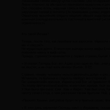
лишенными связей между целостностями. Оно отображает м
Левое отвечает за абстрактно-логическое мышление и р
Оно способно лгать, нарушая связи и полноту элементов
нарушении связей и полноты (За примерами далеко ходить 
Образному мышлению открыто видение общего хода процес
конечная последовательность состояний в конечной сист
ограниченность.
Кто такой Иегова?
Теперь, после того, как перебили все взрослое, обрезали
мы и откуда?»
Не мудрствуя долго, Египетские знахари взяли мифы Еги
поменяли имена и миф готов.
Правда, странности начинаются с первых страниц Бытия. 
« И сказал Господь Бог: вот Адам стал один из Нас, зная д
не вкусил, и не стал жить вечно» (Бытие, 3:22).
Странно, почему человеку нельзя различать добро и зло, 
Истинного, то болезни и старость обойдут его стороной).
По «непонятной» причине, Израильский Бог не приемлет 
По плану бритоголовой мафии, египетских жрецов, был з
У Ноя было три сына: Сим, Хам и Иафет. Хам был отец Хан
наготу своего отца, о чем рассказал своим братьям. Ной, 
«Проклят Ханаан; раб рабов будет он у братьев своих; бл
« В этот день заключил Господь завет с Авраамом, сказа