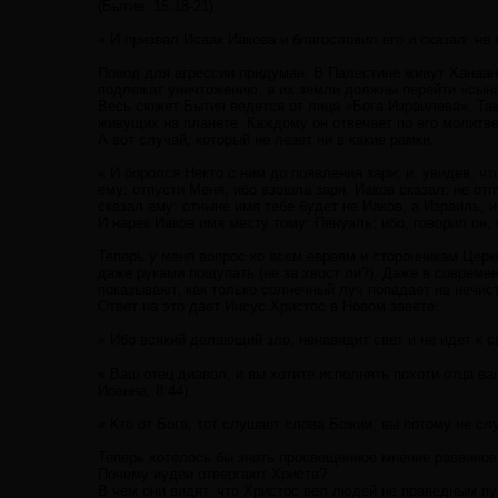
(Бытие, 15:18-21).
« И призвал Исаак Иакова и благословил его и сказал: не 
Повод для агрессии придуман. В Палестине живут Ханаане
подлежат уничтожению, а их земли должны перейти «сын
Весь сюжет Бытия ведется от лица «Бога Израилева». Так
живущих на планете. Каждому он отвечает по его молитве 
А вот случай, который не лезет ни в какие рамки.
« И боролся Некто с ним до появления зари; и, увидев, чт
ему: отпусти Меня, ибо взошла заря. Иаков сказал: не отп
сказал ему: отныне имя тебе будет не Иаков, а Израиль, 
И нарек Иаков имя месту тому: Пенуэль; ибо, говорил он, 
Теперь у меня вопрос ко всем евреям и сторонникам Церкв
даже руками пощупать (не за хвост ли?). Даже в совреме
показывают, как только солнечный луч попадает на нечис
Ответ на это дает Иисус Христос в Новом завете:
« Ибо всякий делающий зло, ненавидит свет и не идет к св
« Ваш отец диавол, и вы хотите исполнять похоти отца ваш
Иоанна, 8:44).
« Кто от Бога, тот слушает слова Божии; вы потому не слуш
Теперь хотелось бы знать просвещенное мнение раввинов
Почему иудеи отвергают Христа?
В чем они видят, что Христос вел людей не праведным п