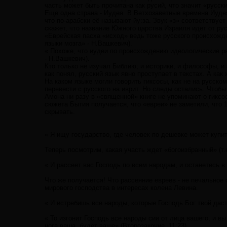
часть может быть прочитана как русий, что значит «русски
Еще одна страна - Иудея. В Ветхозаветные времена Иуде
что по-арабски её называют йу:за. Звук «з» соответствует
скажет, что название Южного царства Израиля идет от р
«Еврейская пасха «исход» ведь тоже русского происхожде
языки мозга» - Н.Вашкевич).
« Похоже, что иудеи по происхождению идеологические ра
- Н.Вашкевич).
Кто только не изучал Библию; и историки, и философы, и 
как понял, русский язык явно проступает в текстах. А как 
На каком языке могли говорить гиксосы, как не на русск
перевести с русского на иврит. Но следы остались. Чтоб
Амона ни разу в «священной» книге не упоминают о гиксос
сюжета Бытия получается, что «евреи» не заметили, что 1
скрывать.
« Я ищу государство, где человек по дешевке может купит
Теперь посмотрим, какая участь ждет «богоизбранный» (т
« И рассеет вас Господь по всем народам, и останетесь в
Что же получается! Что рассеяние евреев - не печальное
мирового господства в интересах колена Левина.
« И истребишь все народы, которые Господь Бог твой даст 
« То изгонит Господь все народы сии от лица вашего, и в
нога ваша, будет ваше» (Второзаконие, 11:23).