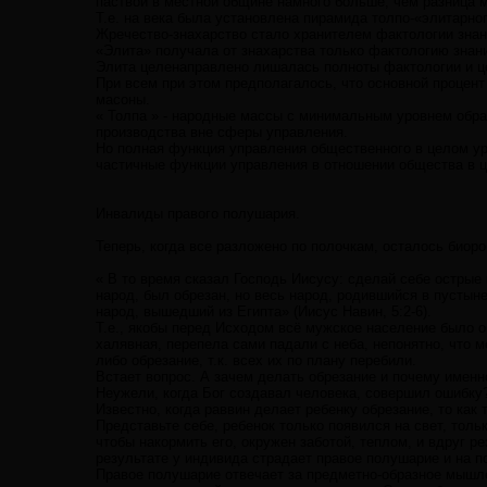
паствой в местной общине намного больше, чем разница 
Т.е. на века была установлена пирамида толпо-«элитарног
Жречество-знахарство стало хранителем фактологии знан
«Элита» получала от знахарства только фактологию знани
Элита целенаправлено лишалась полноты фактологии и ц
При всем при этом предполагалось, что основной процент
масоны.
« Толпа » - народные массы с минимальным уровнем обра
производства вне сферы управления.
Но полная функция управления общественного в целом ур
частичные функции управления в отношении общества в ц
Инвалиды правого полушария.
Теперь, когда все разложено по полочкам, осталось биор
« В то время сказал Господь Иисусу: сделай себе острые
народ, был обрезан, но весь народ, родившийся в пустыне
народ, вышедший из Египта» (Иисус Навин, 5:2-6).
Т.е., якобы перед Исходом всё мужское население было о
халявная, перепела сами падали с неба, непонятно, что м
либо обрезание, т.к. всех их по плану перебили.
Встает вопрос. А зачем делать обрезание и почему имен
Неужели, когда Бог создавал человека, совершил ошибку
Известно, когда раввин делает ребенку обрезание, то как
Представьте себе, ребенок только появился на свет, толь
чтобы накормить его, окружен заботой, теплом, и вдруг ре
результате у индивида страдает правое полушарие и на 
Правое полушарие отвечает за предметно-образное мышле