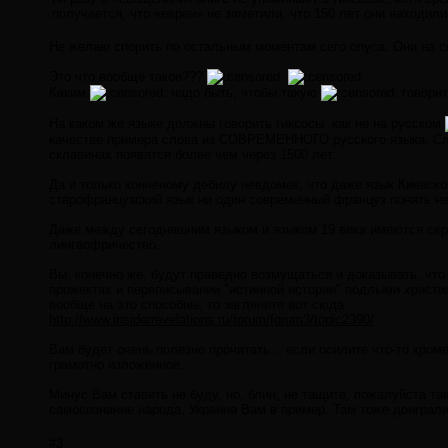
получается, что «евреи» не заметили, что 150 лет они находили
Не желаю спорить по остальным моментам сего опуса. Они на сов
Это что вообще такое???
Каким
надо быть, чтобы такую
говори
На каком же языке должны говорить гиксосы, как не на русском
качестве примера слова из СОВРЕМЕННОГО русского языка. Сла
склавинах появятся более чем через 1500 лет.
Да и только конченому дебилу невдомек, что даже язык Киевско
старофранцузский язык ни один современный француз понять не
Даже между сегодняшним языком и языком 19 века имеются серье
лингвофричество.
Вы, конечно же, будут праведно возмущаться и доказывать, что
прожектах и переписывании "истинной истории" подлыми христи
вообще на это способны, то загляните вот сюда:
http://www.insiderrevelations.ru/forum/forum3/topic2390/
Вам будет очень полезно прочитать... если осилите что-то кром
грамотно изложенное.
Минус Вам ставить не буду, но, блин, не тащите, пожалуйста т
самосознание народа. Украина Вам в пример. Там тоже доиграли
#3