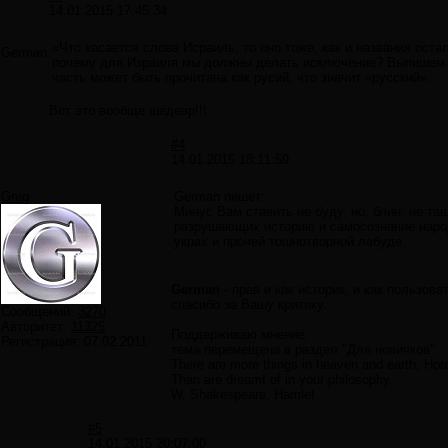
14.01.2015 17:45:34
«Что касается слова Исраиль, то оно тоже, как и названия ост
German
почему для Израиля мы должны делать исключение? Выпишем с
часть может быть прочитана как русий, что значит «русский».
Вот это вообще шедевр!!!
#4
14.01.2015 18:11:59
Greg
German пишет:
Минус Вам ставить не буду, но, блин, не та
разрушающих историю и самосознание народ
украх и прочей тошнотворной лабуде.
German
- прав и как историк, и как пользов
спасибо за Вашу критику.
Сообщений:
3270
Авторитет:
11325
Поддерживаю мнение,
Регистрация:
07.02.2011
тема перемещена в раздел "Для новичков".
There are more things in heaven and earth, Hora
Than are dreamt of in your philosophy.
W. Shakespeare, Hamlet
#5
14.01.2015 20:07:00