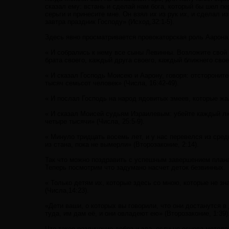
сказал ему: встань и сделай нам бога, который бы шел пе
серьги и принесите мне. Он взял их из рук их, и сделал и
завтра праздник Господу» (Исход,32:1-5).
Здесь явно просматривается провокаторская роль Аарона.
« И собрались к нему все сыны Левинны. Возложите свой м
брата своего, каждый друга своего, каждый ближнего своег
« И сказал Господь Моисею и Аарону, говоря: отстороните
тысяч семьсот человек» (Числа, 16:42-49).
« И послал Господь на народ ядовитых змеев, которые жа
« И сказал Моисей судьям Израилевым: убейте каждый л
четыре тысячи» (Числа, 25:5-9).
« Минуло тридцать восемь лет, и у нас перевелся из сред
из стана, пока не вымерли» (Второзаконие, 2:14).
Так что можно поздравить с успешным завершением плана
Теперь посмотрим что задумано насчет деток безвинных.
« Только детям их, которые здесь со мною, которые не з
(Числа,14:23).
«Дети ваши, о которых вы говорили, что они достанутся в
туда, им дам её, и они овладеют ею» (Второзаконие, 1:39)
Что такое различение добра и зла, если не основа метод