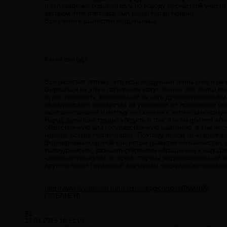
и телевидение подняли шум по поводу несчастной участи 
автором этих листовок был некий Натан Нойкин.
Все свели к шалостям бездельника.
Какой выход?
Все работает потому, что есть бездумная толпа гоев и не
Вырваться из этого положения могут только обе толпы вме
будет исполнять возложенный на него древнеегипетскими 
надиудейского знахарства за уклонения от исполнение св
люмпен-сознания и потому не склонен к анти-«семитизму
Народ довольно трудно убедить в том, что он должен «би
общественную или государственную кампанию, в том числ
народе, всегда терпели крах. Поэтому выход из «еврейск
формирование единой концепции развития человечества, 
талмудическое, разными сторонами обращенное к народам 
-сионо-интернацизм; с одной стороны жидовосхищенный ан
другого лежит первичный элитаризм надиудейского осата
http://www.liveinternet.ru/users/svarogich/post49609195
(ЗАБАНЕН)
#2
14.01.2015 16:51:03