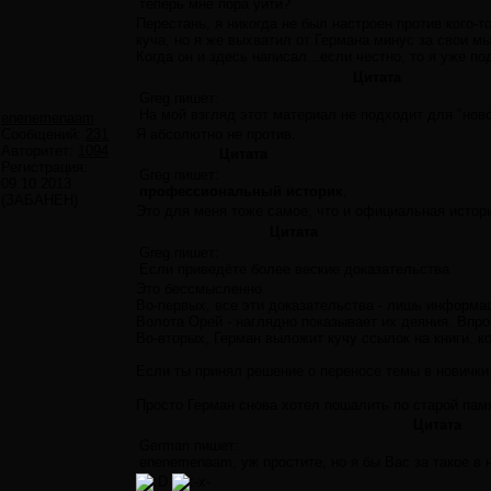
теперь мне пора уйти?
Перестань, я никогда не был настроен против кого-т
куча, но я же выхватил от Германа минус за свои мы
Когда он и здесь написал...если честно, то я уже п
Цитата
Greg пишет:
На мой взгляд этот материал не подходит для "нов
enenemenaam
Сообщений:
231
Я абсолютно не против.
Авторитет:
1094
Цитата
Регистрация:
Greg пишет:
09.10.2013
профессиональный историк
,
(ЗАБАНЕН)
Это для меня тоже самое, что и официальная истор
Цитата
Greg пишет:
Если приведёте более веские доказательства
Это бессмысленно.
Во-первых, все эти доказательства - лишь информац
Волота Орей - наглядно показывает их деяния. Впро
Во-вторых, Герман выложит кучу ссылок на книги, к
Если ты принял решение о переносе темы в новички
Просто Герман снова хотел пошалить по старой пам
Цитата
German пишет:
enenemenaam, уж простите, но я бы Вас за такое в