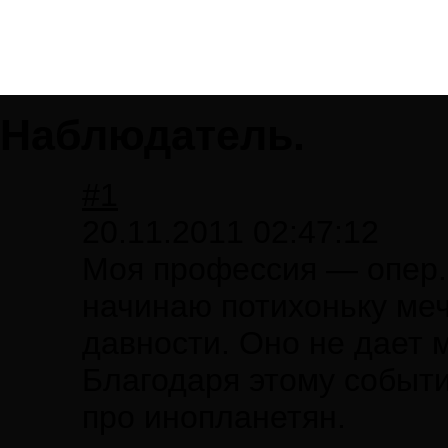
Наблюдатель.
#1
20.11.2011 02:47:12
Моя профессия — опер. 
начинаю потихоньку меч
давности. Оно не дает 
Благодаря этому событи
про инопланетян.