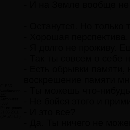
- И на Земле вообще не
- Останутся. Но только 
- Хорошая перспектива. 
- Я долго не проживу. Е
- Так ты совсем о себе
- Есть обрывки памяти, 
воскрешение памяти мне
C1B3R
- Ты можешь что-нибудь
Сообщений:
769
- Не бойся этого и прими
Авторитет:
-369
Регистрация:
- И это все?
21.05.2011
(ЗАБАНЕН)
- Да. Ты ничего не мож