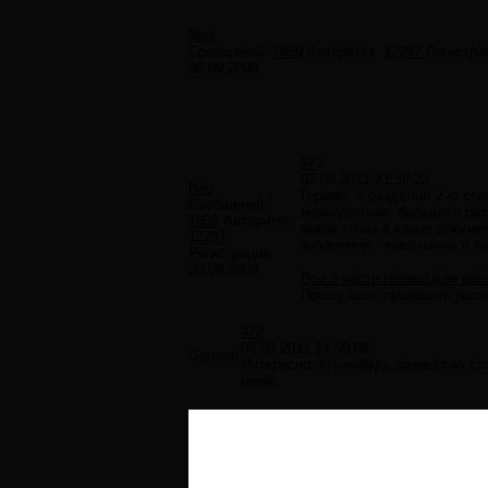
Neo
Сообщений:
7859
Авторитет:
12297
Регистра
30.09.2009
#71
02.03.2011 21:39:23
Neo
Герман, я разделил 2-ю ста
Сообщений:
неаккуратная, большого раз
7859
Авторитет:
яркая точка в конце докуме
12297
запомнили - ярко начни и я
Регистрация:
30.09.2009
Все 3 части готовы для рас
Прошу всех пробовать разм
#72
07.03.2011 14:50:06
German
Интересно, кто-нибудь разместил ста
меня)