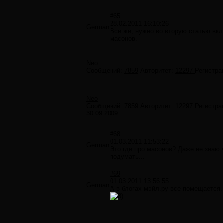
#65
28.02.2011 16:10:26
German
Все же, нужно во вторую статью вк
масонов.
Neo
Сообщений:
7859
Авторитет:
12297
Регистра
Neo
Сообщений:
7859
Авторитет:
12297
Регистра
30.09.2009
#68
01.03.2011 11:53:22
German
Это где про масонов? Даже не знаю 
подумать...
#69
01.03.2011 13:56:55
German
А в блогах мэйл.ру все помещается.