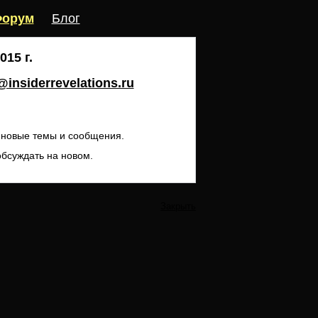
орум
Блог
15 г.
insiderrevelations.ru
ь новые темы и сообщения.
обсуждать на новом.
Закрыть