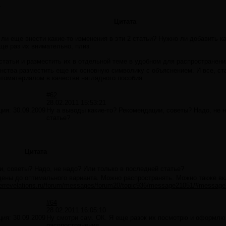
.
Цитата
и еще внести какие-то изменения в эти 2 статьи? Нужно ли добавить ка
е раз их внимательно, плиз.
татьи и разместить их в отдельной теме в удобном для распространения
онства разместить еще их основную символику с объяснением. И все, с
томатериалом в качестве наглядного пособия.
#62
28.02.2011 15:53:21
ция:
30.09.2009
Ну а выводы какие-то? Рекомендации, советы? Надо, не 
статье?
Цитата
и, советы? Надо, не надо? Или только в последней статье?
дены до оптимального варианта. Можно распространять. Можно также в
iderrevelations.ru/forum/messages/forum20/topic936/message21051/#messag
#64
28.02.2011 16:05:10
ция:
30.09.2009
Ну смотри сам. ОК. Я еще разок их посмотрю и оформлю
распространения.