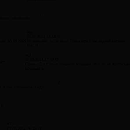
0
лючить символику
#66
28.02.2011 16:14:05
ция:
30.09.2009
Ну включай, если надо. Редактируй последний вариант
текста.
#67
28.02.2011 17:49:05
ция:
Герман, 2-я статья слишком большая. ЖЖ ее не пропускае
сокращать.
0
что там сокращать. Надо
0
#70
01.03.2011 15:13:13