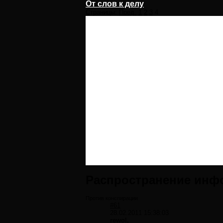
От слов к делу
Страницы:
Пред.
1
2
3
4
Распространение инф
Против конспирации
#61
28.02.2011 15:38:03
rewol,