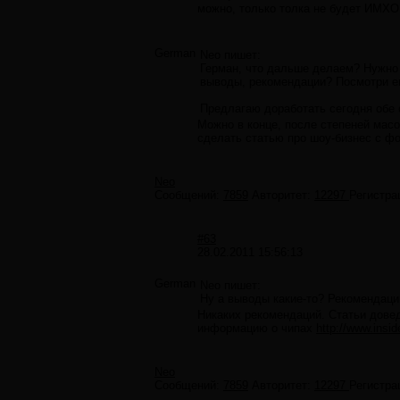
можно, только толка не будет ИМХО
German
Neo пишет:
Герман, что дальше делаем? Нужно л
выводы, рекомендации? Посмотри ещ
Предлагаю доработать сегодня обе с
Можно в конце, после степеней мас
сделать статью про шоу-бизнес с фо
Neo
Сообщений:
7859
Авторитет:
12297
Регистра
#63
28.02.2011 15:56:13
German
Neo пишет:
Ну а выводы какие-то? Рекомендаци
Никаких рекомендаций. Статьи дове
информацию о чипах
http://www.ins
Neo
Сообщений:
7859
Авторитет:
12297
Регистра