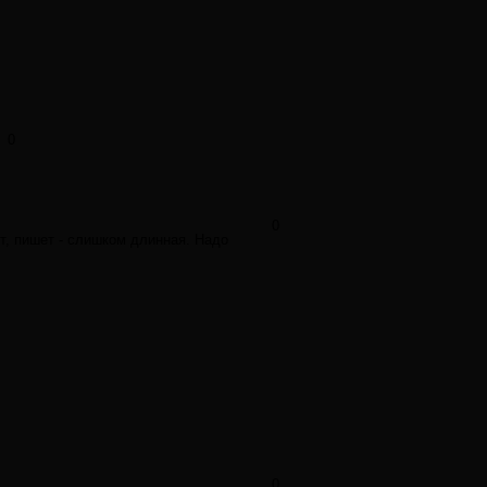
0
0
т, пишет - слишком длинная. Надо
0