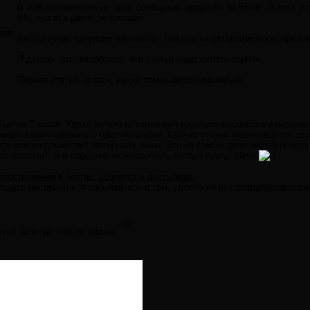
В ЖЖ ограничение на одно сообщение вроде бы 64 КБайт, и хотя эт
Кб), она все равно не влезает.
ция:
Аналогичная ситуация Вконтакте. Там статья автоматически обрезае
Я думаю, это показатель, что статьи надо делать короче.
Первая статья, кстати, везде помещается нормально.
тью на 2 части. Убрал из текста картинку структуры масонства и перенес
мера и мало связана с текстом статьи. Сейчас статья заканчивается сил
нта всегда добавляет материалу силы. Это на самом деле общий рецепт 
рко закончи". А в середине можешь гнать любую пургу. Шучу
пространения в блогах, соцсетях и рассылках.
ещать материал и отписывайтесь о том, удобно ли все отформатировано
0
тьи хоть где-нибудь (кроме