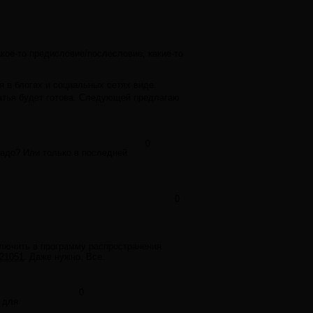
кое-то предисловие/послесловие, какие-то
 в блогах и социальных сетях виде.
татья будет готова. Следующей предлагаю
0
надо? Или только в последней
0
ключить в программу распространения
e21051
. Даже нужно. Все.
0
 для