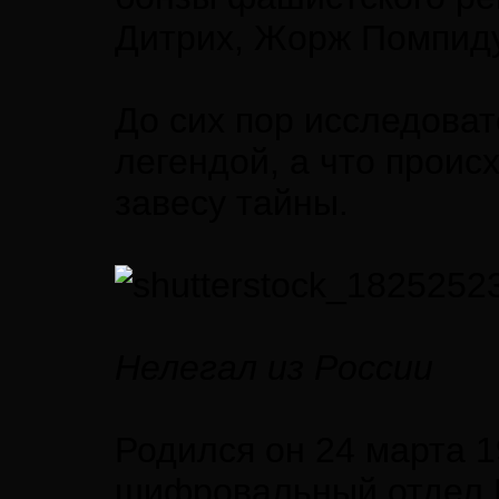
Дитрих, Жорж Помпиду
До сих пор исследоват
легендой, а что проис
завесу тайны.
Нелегал из России
Родился он 24 марта 1
шифровальный отдел Г