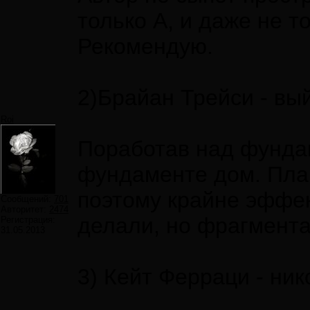
только А, и даже не то
Рекомендую.
2)Брайан Трейси - вы
Roi
Поработав над фундам
фундаменте дом. Плани
поэтому крайне эффек
Сообщений:
701
Авторитет:
2474
делали, но фрагмента
Регистрация:
31.05.2013
3) Кейт Ферраци - ник