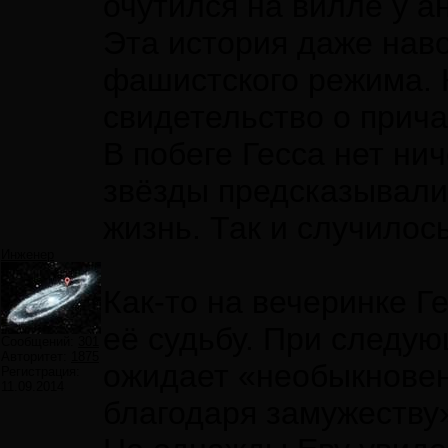
очутился на вилле у а
Эта история даже наво
фашистского режима. 
свидетельство о прича
В побеге Гесса нет ни
звёзды предсказывали
жизнь. Так и случилос
Инженер
Как-то на вечеринке Г
её судьбу. При следу
Сообщений:
301
Авторитет:
1875
ожидает «необыкновен
Регистрация:
11.09.2014
благодаря замужеству»