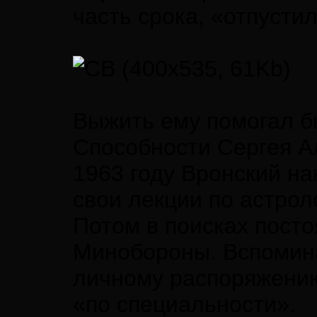
часть срока, «отпусти
Выжить ему помогал б
Способности Сергея А
1963 году Вронский на
свои лекции по астрол
Потом в поисках посто
Минобороны. Вспомина
личному распоряжению
«по специальности».