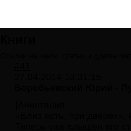
Книги
Ссылки на книги, статьи и другие м
#41
27.04.2014 13:31:15
Воробьевский Юрий - Пу
[Аннотация:
«Близ есть, при дверех»,
Теперь уже слышен его ст