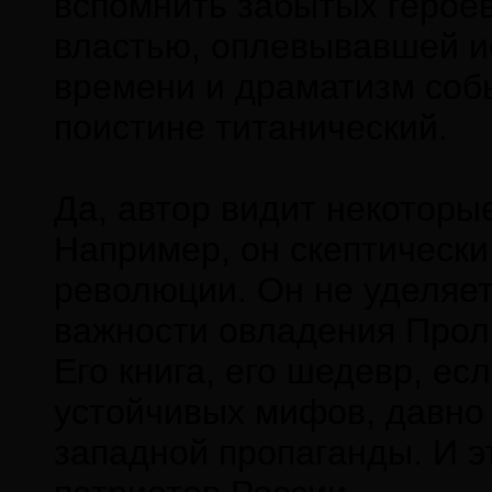
вспомнить забытых герое
властью, оплевывавшей ис
времени и драматизм собы
поистине титанический.
Да, автор видит некоторы
Например, он скептически
революции. Он не уделяет
важности овладения Проли
Его книга, его шедевр, ес
устойчивых мифов, давно
западной пропаганды. И э