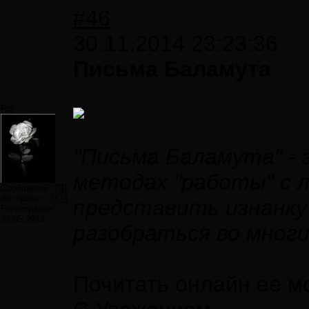
#46
30.11.2014 23:23:36
Письма Баламута
Roi
"Письма Баламута" - 
методах "работы" с 
Сообщений:
701
Авторитет:
2474
представить изнанку
Регистрация:
31.05.2013
разобраться во многи
Почитать онлайн ее 