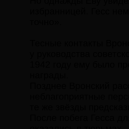
Но однажды Еву увидел
избранницей. Гесс не
точно».
Тесные контакты Врон
у руководства советск
1942 году ему было п
награды.
Позднее Вронский расс
неблагоприятные перс
те же звёзды предсказ
После побега Гесса дл
оказались в тюрьмах.