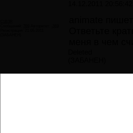
14.12.2011 20:56:42
animate пишет
C1B3R
Сообщений:
769
Авторитет:
-369
Ответьте крат
Регистрация:
21.05.2011
(ЗАБАНЕН)
меня в чем сч
Deleted
(ЗАБАНЕН)