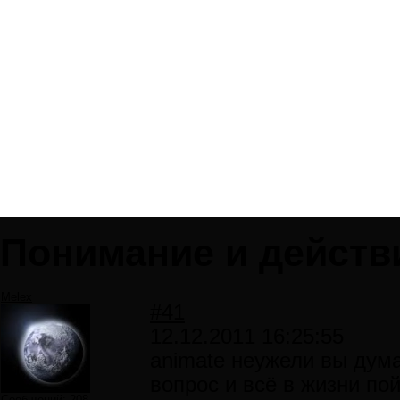
Понимание и действ
Melex
#41
12.12.2011 16:25:55
animate неужели вы дума
вопрос и всё в жизни по
Сообщений:
208