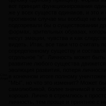
вот принцип функционирования один
же у всех существ одинаков, и это 
противном случае мы вообще не мог
подозревали бы о существовании др
формах, зрительных образах, которы
несут эмоции, чувства и как следс
видеть. Итак, все таки что считать 
определенному существу и составл
отдельное "я". Личность может быть
развитие любого существа движется 
эволюция развития, потеря личности
Criss
в конечном итоге полному уничтоже
Angel
"МЫ", но что это изменит? Может бы
самолюбивой, более значимой в собс
хорошо. Лично я стремлюсь к просто
личность, тем проще и приятнее с н