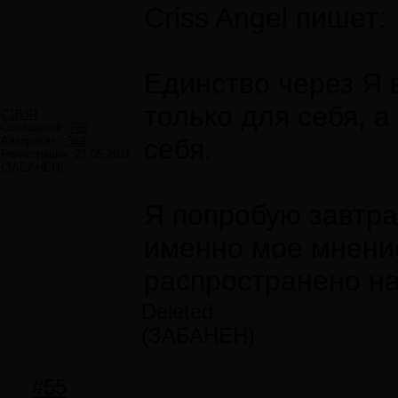
Criss Angel пишет:
Единство через Я в
только для себя, а
C1B3R
Сообщений:
769
себя.
Авторитет:
-369
Регистрация:
21.05.2011
(ЗАБАНЕН)
Я попробую завтра
именно мое мнени
распространено на
Deleted
(ЗАБАНЕН)
#55