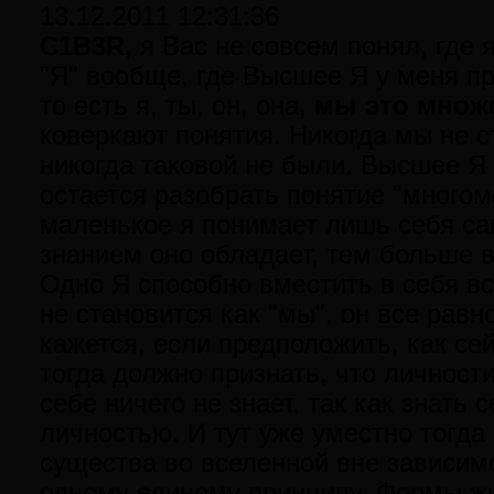
13.12.2011 12:31:36
C1B3R,
я Вас не совсем понял, где 
"Я" вообще, где Высшее Я у меня пр
то есть я, ты, он, она,
мы это множ
коверкают понятия. Никогда мы не 
никогда таковой не были. Высшее Я 
остается разобрать понятие "многом
маленькое я понимает лишь себя са
знанием оно обладает, тем больше в
Одно Я способно вместить в себя вс
не становится как "мы", он все равн
кажется, если предположить, как сей
тогда должно признать, что личности
себе ничего не знает, так как знать
личностью. И тут уже уместно тогда
существа во вселенной вне зависим
одному единому принципу. Формы жи