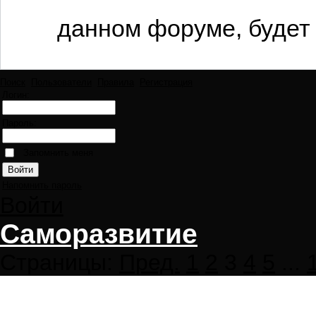
данном форуме, будет 
Поиск
Пользователи
Правила
Регистрация
Логин:
Пароль:
Запомнить меня
Напомнить пароль
Войти
Саморазвитие
Страницы:
Пред.
1
2
3
4
5
...