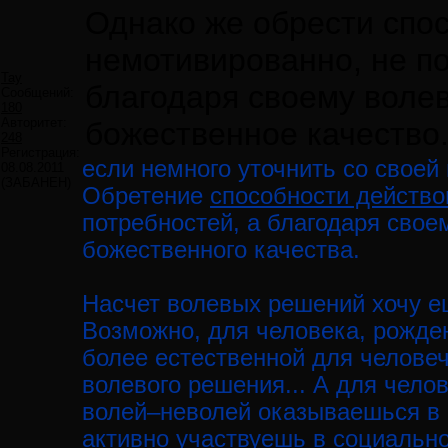
Однако же обрести спо
немотивированно, не п
Tay
благодаря своему воле
Сообщений:
180
Авторитет:
божественное качество
248
Регистрация:
если немного уточнить со своей
08.08.2011
(ЗАБАНЕН)
Обретение
способности действо
потребностей, а благодаря свое
божественного качества.
Насчет волевых решений хочу 
Возможно, для человека, рожден
более естественной для человеч
волевого решения... А для челов
волей–неволей оказываешься в 
активно участвуешь в социально