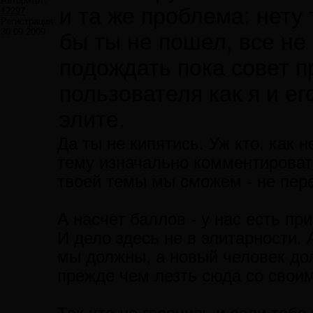
Авторитет:
и та же проблема: нету 
12297
Регистрация:
30.09.2009
бы ты не пошел, все не 
подождать пока совет п
пользователя как я и е
элите.
Да ты не кипятись. Уж кто, как 
тему изначально комментироват
твоей темы мы сможем - не пер
А насчет баллов - у нас есть п
И дело здесь не в элитарности. 
мы должны, а новый человек дол
прежде чем лезть сюда со своим