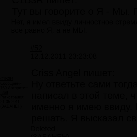
C1B3R пишет:
Тут вы говорите о Я - Мы
Нет, я имел ввиду личностное стремл
все равно Я, а не МЫ.
#52
12.12.2011 23:23:08
Criss Angel пишет:
C1B3R
Ну ответьте сами тогда
Сообщений:
769
Авторитет:
написал в этой теме, 
-369
Регистрация:
21.05.2011
именно я имею ввиду. 
(ЗАБАНЕН)
решать. Я высказал св
Deleted