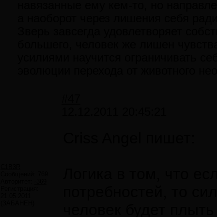
навязанные ему кем-то, но направле
а наоборот через лишения себя ради
Зверь завсегда удовлетворяет собст
большего, человек же лишен чувств
усилиями научится ограничивать себ
эволюции перехода от животного не
#47
12.12.2011 20:45:21
Criss Angel пишет:
C1B3R
Логика в том, что ес
Сообщений:
769
Авторитет:
-369
потребностей, то сил
Регистрация:
21.05.2011
(ЗАБАНЕН)
человек будет плыть