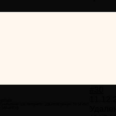
#30
11.12.
animate
Сообщений:
136
Авторитет:
336
Регистрация:
10.12.2011
Удале
(ЗАБАНЕН)