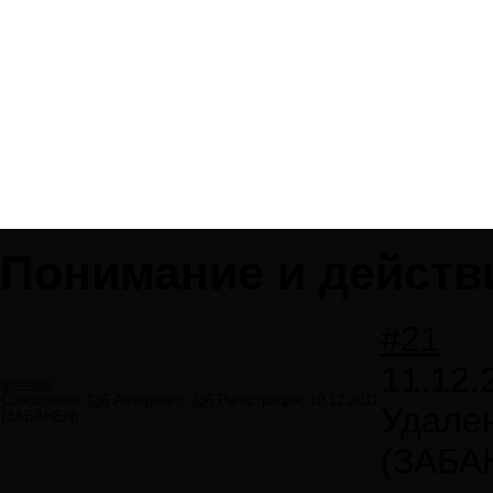
Понимание и действ
#21
11.12.
animate
Сообщений:
136
Авторитет:
336
Регистрация:
10.12.2011
Удале
(ЗАБАНЕН)
(ЗАБА