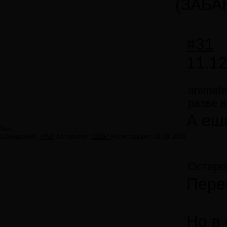
(ЗАБА
#31
11.12
animate
разве 
А ешь
Neo
Сообщений:
7859
Авторитет:
12297
Регистрация:
30.09.2009
Остерег
Пере
Но в 