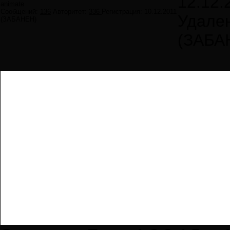
12.12.
animate
Сообщений:
136
Авторитет:
336
Регистрация:
10.12.2011
Удале
(ЗАБАНЕН)
(ЗАБА