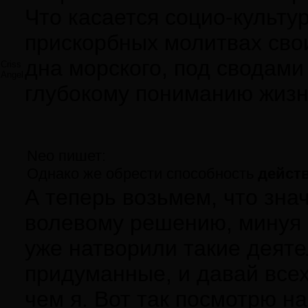
Что касается социо-культу
прискорбных молитвах свои
дна морского, под сводам
Criss
Angel
глубокому пониманию жизни
Neo пишет:
Однако же обрести способность
дейст
А теперь возьмем, что зна
волевому решению, минуя п
уже натворили такие деятел
придуманные, и давай всех
чем я. Вот так посмотрю на