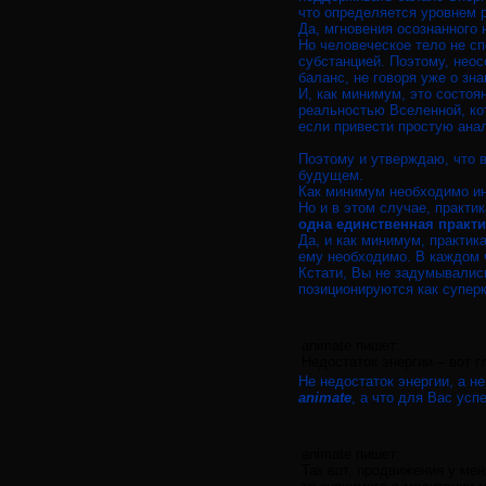
что определяется уровнем ра
Да, мгновения осознанного
Но человеческое тело не сп
субстанцией. Поэтому, нео
баланс, не говоря уже о зна
И, как минимум, это состо
реальностью Вселенной, кот
если привести простую анал
Поэтому и утверждаю, что в
будущем.
Как минимум необходимо инт
Но и в этом случае, практи
одна единственная практи
Да, и как минимум, практик
ему необходимо. В каждом 
Кстати, Вы не задумывались
позиционируются как супер
animate пишет:
Недостаток энергии – вот 
Не недостаток энергии, а 
animate
, а что для Вас усп
animate пишет:
Так вот, продвижения у мен