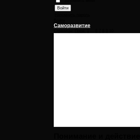
Запомнить меня
Напомнить пароль
Войти
Саморазвитие
Страницы:
Пред.
1
...
6
7
8
9
10
Понимание и действие