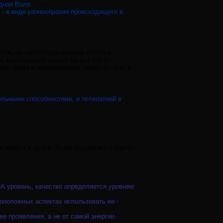
дная Воля.
 - в виде разнообразия происходящего в
ные, не требующие никаких затрат и
к высокомерно кладет на все это и
ого труда и материальных затрат да еще и
ельными способностями, и телепатией в
ли уводит в дебри. Если продвигает – идите
 А уровень, качество определяется уровнем
оположных аспектах использовать ее -
е проявления, а не от самой энергии.