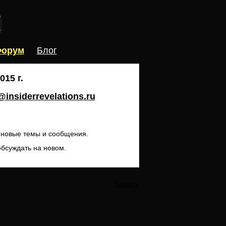
орум
Блог
15 г.
insiderrevelations.ru
ь новые темы и сообщения.
обсуждать на новом.
Закрыть