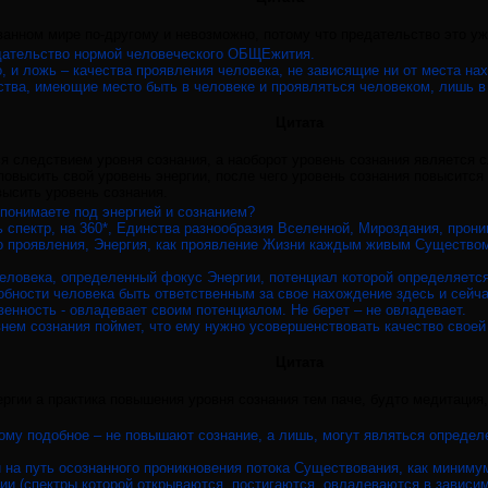
ванном мире по-другому и невозможно, потому что предательство это у
едательство нормой человеческого ОБЩЕжития.
, и ложь – качества проявления человека, не зависящие ни от места нах
ства, имеющие место быть в человеке и проявляться человеком, лишь в
Цитата
ся следствием уровня сознания, а наоборот уровень сознания является 
повысить свой уровень энергии, после чего уровень сознания повысится 
высить уровень сознания.
 понимаете под энергией и сознанием?
ь спектр, на 360*, Единства разнообразия Вселенной, Мироздания, про
о проявления, Энергия, как проявление Жизни каждым живым Существом
Человека, определенный фокус Энергии, потенциал которой определяется
обности человека быть ответственным за свое нахождение здесь и сейча
венность - овладевает своим потенциалом. Не берет – не овладевает.
внем сознания поймет, что ему нужно усовершенствовать качество своей 
Цитата
ергии а практика повышения уровня сознания тем паче, будто медитация
ому подобное – не повышают сознание, а лишь, могут являться определ
на путь осознанного проникновения потока Существования, как минимум,
ии (спектры которой открываются, постигаются, овладеваются в зависим