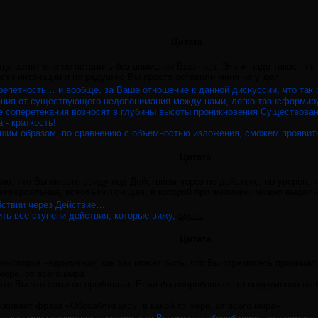
Цитата
дце велит мне не оставить без внимания Ваш пост. Это ж надо такое - п
ости интонации и по радушию Вы просто оставили меня не у дел.
трепетность… и вообще, за Ваше отношение к данной дискуссии, что так
ения от существующего недопонимания между нами, легко трансформир
се соперетекания возносят в глубины высоты проникновения Существован
 - краткость!
шим образом, по сравнению с объемностью изложения, сможем проявит
Цитата
маю, что Вы имеете ввиду под Действием через не действие, но уверен, 
 универсальная, всеобъемлюющая, в которой при желании, можно выдели
ействии через Действие…
ть все ступени действия, которые вижу,
здесь
Цитата
екоторое недоумение, как так может быть, что Вы стремитесь приним
ере, от всего мира...
 что Вы это сами не пробовали. Если бы попробовали, то недоумения не 
живает фраза «Обосабливаясь, в какой-то мере, от всего мира».