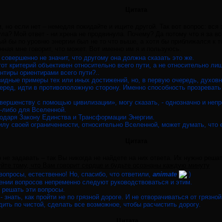
Цитата
, но если нет – немедля покидайте и ищите другой. Так вот вопрос: вся
а? Мой ответ - ни хрена не продвинула. Почему? Да потому что я за вс
ый бы по уровню энергии был не то что выше, а хотя бы приближался к т
ная мне говорит, что может. Вот именно им я и пользуюсь.
о совершенно не значит, что другому она должна сказать это же.
тот критерий объективен относительно всего пути, а не относительно лиш
нтиры ориентирами всего пути?..
идные примеры тех или иных достижений, но, в первую очередь, духовн
еред, идти в противоположную сторону. Именно способность прозревать
вершенству с помощью цивилизации», могу сказать, - однозначно и непр
о-либо для Вселенной.
одаря Закону Единства и Трансформации Энергии.
илу своей ограниченности, относительно Вселенной, может думать, что е
Цитата
не задавать – так Вы никогда не найдете на них ответа. Их нужно решат
йте тому, что Вам говорит сердце и будьте осознаны каждую минуту
 вопросы, естественно! Но, спасибо, что ответили,
animate
шении вопросов непременно следуют руководствоваться и этим.
 решать эти вопросы.
- знать, как пройти не по грязной дороге. И не отворачиваться от грязной
ить по чистой, сделать все возможное, чтобы расчистить дорогу.
Цитата