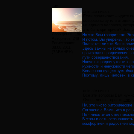
Tay
animate пишет:
Если продвигает – идите им
совершенству или отодвинул
ни единого человека, котор
это быть критерием? Вселен
Сообщений:
180
Но это Вам говорит так. Эт
Авторитет:
248
И потом, Вы уверены, что э
Регистрация:
Являются ли эти Ваши орие
08.08.2011
Здесь важны не только очев
(ЗАБАНЕН)
происходит продвижение вп
пути совершенствования.
Насчет «продвинутости к со
нужности и ненужности чег
Вселенная существует благ
Поэтому, лишь человек, в с
animate пишет:
Все эти вопросы Вам нужно 
Очень легко – просто
следу
Ну, это чисто риторические
Согласна с Вами, что в ре
Но - лишь
зная
ответ можно
В этом и есть осознанность 
комфортней и радостней ход