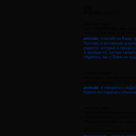
#181
06.02.2012 21:57:21
animate пишет:
Так что даже само мое сер
больше чем мои, а по мягк
animate
, спасибо за Вашу 
Поэтому и мгновения огорч
радости, которые в процес
А вообще-то, сестра таланта
Надеюсь, мы с Вами не худ
animate пишет:
Не уверен, что точно пони
цепочку, потому что она –
animate
, я говорила о неД
Кратко постаралась объясни
animate пишет:
Цитата Вначале вызывало н
Обосабливаясь, в какой-то м
Недоумение у Вас от того,
...
Отдельного внимания заслу