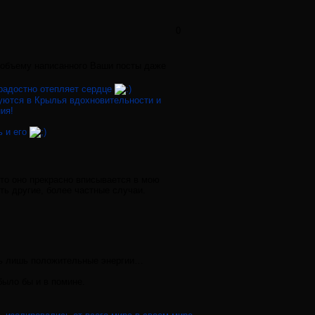
0
о объему написанного Ваши посты даже
 радостно отепляет сердце
уются в Крылья вдохновительности и
ия!
ь и его
что оно прекрасно вписывается в мою
ть другие, более частные случаи.
ать лишь положительные энергии…
было бы и в помине.