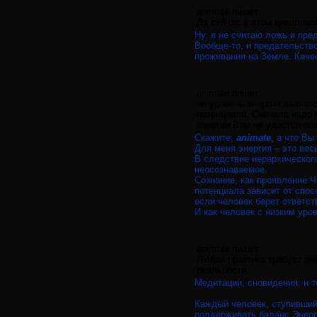
animate пишет:
Да сейчас в этом цивилизо
Ну, я не считаю ложь и пр
Вообще-то, и предательство
проживания на Земле. Каче
animate пишет:
не уровень энергии являет
потенциала. Сначала надо 
энергии Вам не удастся по
Скажите,
animate
, а что Вы
Для меня энергия – это вес
В следствие иерархическог
неосознаваемое.
Сознание, как проявление 
потенциала зависит от спос
если человек берет ответст
И как человек с низким уро
animate пишет:
Любая практика требует эн
реальности.
Медитации, сновидения, и т
Каждый человек, ступивший 
поддерживать баланс Энерг