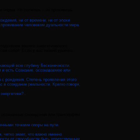
же норма. Не солжешь – не проживешь.
ождения, ни от времени, ни от эпохи
 проживании человеком дуальности мира.
следствием вашего энергетического
сам собой. Если у вас низкий уровень
никающий всю глубину Бесконечности.
 и есть Сознание, осознаваемое или
 с рождения. Степень проявления этого
с в созидании реальности. Кратко говоря,
энергетики?..
, осознанные сновидения или трансерфинг
енными точками опоры на пути.
 четко знает, что важно именно
ости от способности быть ответственным,