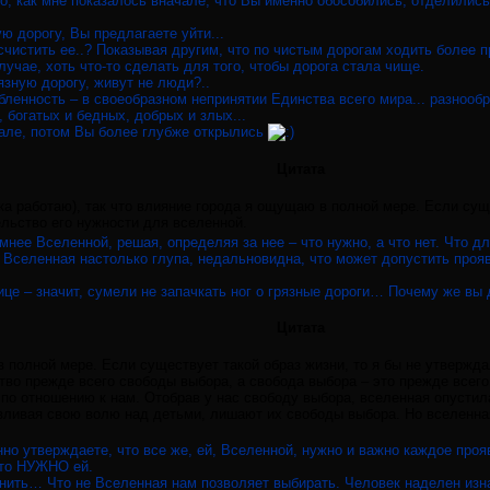
о, как мне показалось вначале, что Вы именно обособились, отделились
ю дорогу, Вы предлагаете уйти...
чистить ее..? Показывая другим, что по чистым дорогам ходить более п
лучае, хоть что-то сделать для того, чтобы дорога стала чище.
язную дорогу, живут не люди?..
бленность – в своеобразном непринятии Единства всего мира... разнообр
, богатых и бедных, добрых и злых...
чале, потом Вы более глубже открылись
Цитата
ка работаю), так что влияние города я ощущаю в полной мере. Если суще
ельство его нужности для вселенной.
мнее Вселенной, решая, определяя за нее – что нужно, а что нет. Что дл
о Вселенная настолько глупа, недальновидна, что может допустить проя
лице – значит, сумели не запачкать ног о грязные дороги… Почему же вы 
Цитата
 полной мере. Если существует такой образ жизни, то я бы не утвержда
тво прежде всего свободы выбора, а свобода выбора – это прежде всего
по отношению к нам. Отобрав у нас свободу выбора, вселенная опусти
вливая свою волю над детьми, лишают их свободы выбора. Но вселенная
но утверждаете, что все же, ей, Вселенной, нужно и важно каждое проя
это НУЖНО ей.
чнить… Что не Вселенная нам позволяет выбирать. Человек наделен изна