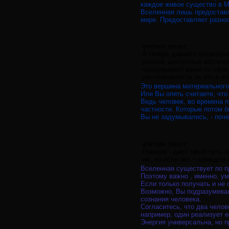
каждое живое существо в М
Вселенная лишь предостав
мире. Предоставляет разно
animate пишет:
А теперь давайте посмотри
усилий, доступные абсолют
придумывает какие-то свои
расплачивается за это в и
Это вершина материального
Или Вы опять считаете, что
Ведь человек, во времена 
частности. Которые потом б
Вы не задумывались, - поч
animate пишет:
Главное - дает такой путь 
им, но если нет – немедля 
Вселенная существует по п
Поэтому важно , именно, ум
Если только получать и не 
Возможно, Вы подразумевали
сознания человека.
Согласитесь, что два чело
например, один реализует е
Энергия универсальна, но п