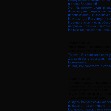
Недоумение – именно от тог
в своей Вселенной.
Хотя бы потому, видя грязну
А почему не предложить рас
перспективней. В крайнем с
Или там, где Вы увидели гр
Именно в этом и есть обосо
неправых, грязных и чистых
Но мне так показалось вна
animate пишет:
Но работаю я в столице (по
утверждал, что это свидет
То есть, Вы считаете себя у
Да, хотя бы, утверждая, чт
Вселенной?..
И, вот, Вы работаете в сто
animate пишет:
влияние города я ощущаю в
вселенной. Это свидетельс
справедливости вселенной 
родителей, которые устана
позволяет нам выбирать
А здесь Вы уже сами косвен
выбирать, так или иначе – 
Возможно, здесь стоит уто