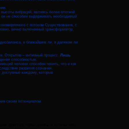
нии.
т высоты вибраций, являясь более плотной
о он не способен выдерживать необходимый
соизмеряемого с потоком Существования, с
словно, вечно включенный трансформатор,
 дисбаланса, в ближайшем ли, в далеком ли
мя. Открытие – интимный процесс.
Лишь
адения способностью.
нающий человек способен понять, что и как
следствие развития сознания.
, доступные каждому, которые
ния своим потенциалом.
лия. Для того чтобы добиться хотя бы чего-