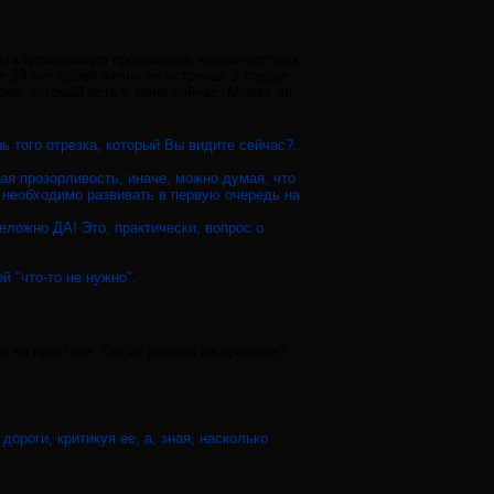
 эта цивилизация продвинула человечество к
е 29 лет своей жизни не встречал в городе
ому, который есть у меня сейчас. Может ли
ь того отрезка, который Вы видите сейчас?..
ая прозорливость, иначе, можно думая, что
 необходимо развивать в первую очередь на
еложно ДА! Это, практически, вопрос о
й "что-то не нужно".
ь на практике. Как их решить на практике?
 дороги, критикуя ее, а, зная, насколько