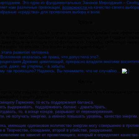
ироздании. Это одни из фундаментальных Законов Мироздания – Свобо
ляет нам различные провокации,
возможности
на качество своего выбора
образные «средства» для проявления выбора и воли.
Цитата
м что получается: с одной стороны вселенная предлагает нам эффектив
но всем способы общения и существования, но с другой стороны челове
, даже рядом не стоящие по эффективности, способы, требующие немал
тоге своим здоровьем. Это что-ли вершина цивилизации?
 этапа развития человека.
 Вселенная оказалась не права, что допустила это?..
процветания Древних цивилизаций, прекрасно владели многими восхитит
ыли, даже, не утеряны, - а забыты.
ему так произошло? Надеюсь, Вы понимаете, что не случайно…
Цитата
энергию или отбирает, продвигает человека такой путь к совершенству и
покидайте и ищите другой.
ринципу Гармонии, то есть поддержания баланса.
еть выдерживать, поддерживать баланс - давать/брать.
отдавать, то, в конце концов, разрывает от перенапряжения.
, не получать энергию, а именно повышать уровень, качество энергии.
века, имеющие одинаковое количество энергии могу совершенно в против
е в Творчестве, созидании, второй в убийстве, разрушении.
роявление ее зависит от проявляющего, который и определяет качество е