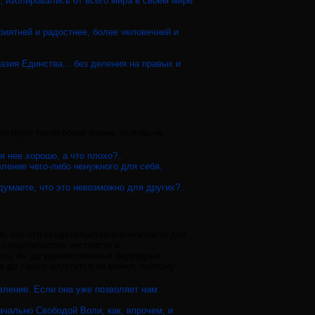
, изолировались от всего мира в своем мире
риятней и радостнее, более человечней и
азия Единства... без деления на правых и
ствует такой образ жизни, то я бы не
я нее хорошо, а что плохо?..
вление чего-либо ненужного для себя,
думаете, что это невозможно для других?..
л, что это свидетельство его нужности для
 свидетельство честности и
лась бы до уровня обычных заурядных
 до такого опустится не может, поэтому
вление. Если она уже позволяет нам
чально Свободой Воли, как, впрочем, и