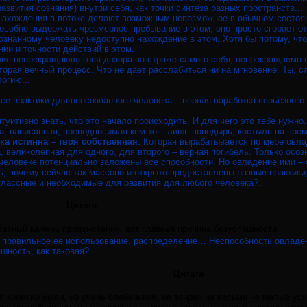
звития сознания) внутри себя, как точки синтеза разных пространств...
 нахождения в потоке делают возможным невозможное в обычном состоя
особно выдержать чрезмерное пребывание в этом, оно просто сгорает о
сознанному человеку недоступно нахождение в этом. Хотя бы потому, чт
нии и точности действий в этом.
яние непрекращающегося дозора на страже самого себя, непрекращаемо 
орая вечный процесс. Что не дает расслабиться ни на мгновение. Ты, 
огию...
се практики для неосознанного человека – верная наработка серьезного
уитивно знать, что это начало происходить. И для чего это тебе нужно.
ка, написанная, преподносимая кем-то – лишь поводырь, костыль на вре
ка истинна – твоя собственная
. Которая вырабатывается по мере овл
а, великолепная для одного, для второго – верная погибель. Только осоз
человеке потенциально заложены все способности. Но овладение ими – 
, почему сейчас так массово и открыто предоставлены разные практики
классные и необходимые для развития для любого человека?..
Цитата
главный камень предкновения, вот главная причина безуспешности.
не правильное ее использование, распределение… Неспособность овладе
ешность, как таковая?..
Цитата
я конечно были, но очень слабенькие, не взирая на весьма не малые уси