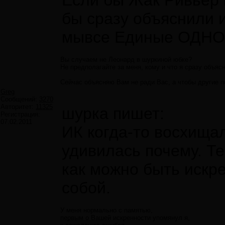
Если бы Жак Ривьер 
бы сразу объяснили и
мывсе Единые ОДНО
Вы случаем не Леонард в шуркиной юбке?
Не предполагайте за меня, кому и что я сразу объяс
Сейчас объясняю Вам не ради Вас, а чтобы другие 
Greg
Сообщений:
3270
Авторитет:
11325
шурка пишет:
Регистрация:
07.02.2011
ИК когда-то восхища
удивилась почему. Те
как можно быть искр
собой.
У меня нормально с памятью,
первым о Вашей искренности упомянул я,