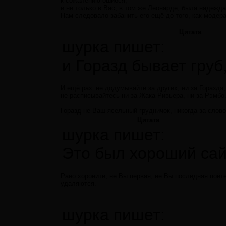
к сожалению ошибся,
и не только в Вас, в том же Леонарде, была надежда
Нам следовало забанить его ещё до того, как модер
Цитата
шурка пишет:
и Горазд бывает груб
И ещё раз: не додумывайте за других, ни за Горазда, н
не расписывайтесь ни за Жака Ривьера, ни за Рэмбо
Горазд не Ваш ясельный грудничок, никогда за словом
Цитата
шурка пишет:
Это был хороший сай
Рано хороните, не Вы первая, не Вы последняя поёте
удаляются.
шурка пишет: