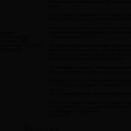
В реальности ни Ваше, ни мое, ни чье-либо е
гроша.
Но Вы упрямо продолжаете вести борьбу с ве
Ваши поверхностные и порядком невежестве
Нужно спрашивать Вас: в чем причина той ле
Leonard
традиционализму и мистицизму, а также зано
Сообщений:
595
содержания комментарии?
Авторитет:
1082
Регистрация:
11.06.2013
Мы - читатели, участники, авторы - в Вас не
(ЗАБАНЕН)
взаимоуважение, но ни Вам, ни кому-либо ещ
Мы не обязаны отвечать на вопросы, отвлека
желанием подколоть, уже ничего не стоит.
Мы отвечаем только тем, кто искренен в свои
Вас не интересуют ни поиск, ни знание, Вам
Поэтому спуститесь с неба на землю и займи
Если желаете участвовать в обсуждении, дела
правоты.
Вы не подросток, чтобы незнакомец объяснял
Если нам позарез понадобится стороннее мне
Больше отвлекаться на юродствования типа 
С наилучшими пожеланиями.
(ЗАБАНЕН)
#74
24.04.2014 15:52:36