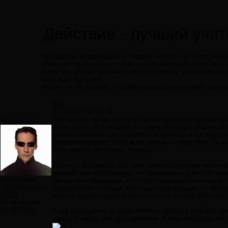
Действие - лучший учит
Модератор, возвращаясь к старому вопросу, но несколько 
Означает ли сказанное тобой, что вообще рефлексия есть
когда она нужна?Например, когда с размаху мордой об обс
куда идти дальше?
Можно ли так сказать, что рефлексия должна иметь свою 
#66
24.03.2010 14:32:55
Рефлексия - вещь полезная, но обладающая неприятным
Модератор
очень долго. В принципе, это даже выглядит вполне ло
проанализировать все возможные причины и последствия
проанализировать 100% всех причин и следствий. Ты мо
тебе никогда не учесть. Никогда!
Поэтому, разрывать этот круг рефлексирующих мыслей 
нужной тебе информации, ты принимаешь для себя воле
Сообщений:
После чего обрываешь этот круг самоанализа и идешь 
7859
Авторитет:
содержаться та самая, ключевая информация, от которо
12297
пойти и сделать дело с вероятностью успеха 95%, чем 
Регистрация:
30.09.2009
А как определить, в какой момент прервать рефлексиру
иногда 5 часов. Иногда 5 месяцев. А пока мудрости нет 