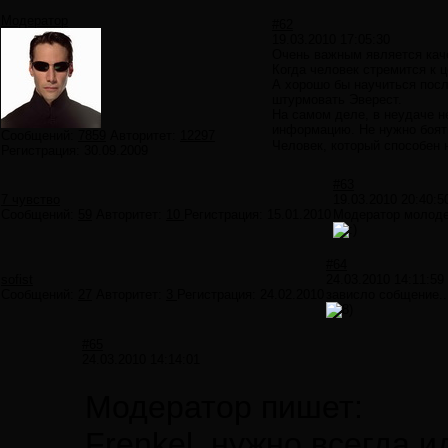
Модератор
#62
19.03.2010 17:05:30
Очень важным является каче
Когда человек стремится к ц
А хорошо бы научиться после
штурмовать Эверест.
На самом деле, в неудаче н
информацию. Не нужно боя
Сообщений:
7859
Авторитет:
12297
Человек, который способен 
Регистрация:
30.09.2009
#63
7 чувство
19.03.2010 20:40:5
Сообщений:
59
Авторитет:
10
Регистрация:
15.01.2010
Модератор молод
#64
sofist
24.03.2010 14:11:59
Сообщений:
27
Авторитет:
3
Регистрация:
24.02.2010
зависло собщение...
#65
24.03.2010 14:14:01
Модератор пишет:
Frenkel, нужно всегда и