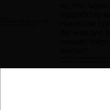
ну, что, шур
подработку а
atesl
Никого не пр
Сообщений:
491
Авторитет:
2302
Регистрация:
13.05.2011
Вы внаглую в
письмо Volge
любви?
Д-а-а... Я бы модераторам молок
перевести? В личку шепните, не 