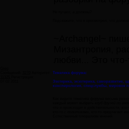
Не пугают, а должны?
Подскажите, что я просмотрел, что должно
~Archangel~ пише
Мизантропия, ра
любви... Это что-
Greg
Сообщений:
3270
Авторитет:
Тематика форума:
11325
Регистрация:
07.02.2011
Эзотерика, экзотерика, саморазвитие, 
конспирология, спецслужбы, мировое п
Как видите тематика форума весьма разно
каждый может выбрать
клуб друзей по ин
что и происходит в действительности, кто
кто-то
с политиками
, кто-то предлагает и
Естественный плюрализм мнений.