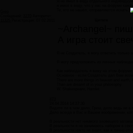
Я не имел в виду отдельного индивидуум
я имел в виду, что у нас на форуме кажд
Те, кто не нашёл, отправляются искать.
Greg
Сообщений:
3270
Авторитет:
Цитата
11325
Регистрация:
07.02.2011
~Archangel~ пиш
А игра стоит све
Я не Создатель, я могу ответить только 
Я могу предположить из личных наблюден
Как наблюдатель я вижу на этом форуме 
Основное - если Создатель дал Вам возм
There are more things in heaven and earth, 
Than are dreamt of in your philosophy.
W. Shakespeare, Hamlet
#73
24.04.2014 14:27:30
Видите ли в чем дело, Греш, дело ведь не в п
Дело всегда в Вас и Вашем воображении, кот
В реальности нет никакого зловещего загово
В реальности я не занимаюсь набором в сект
В реальности никто не знает, как я лично отн