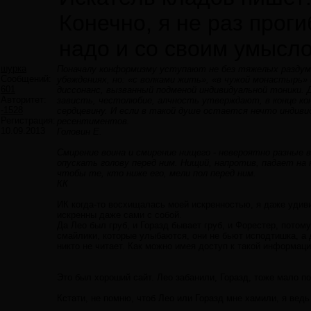
Конечно, я не раз проги
надо и со своим умысл
шурка
Поначалу конформизму уступают не без тяжелых раздум
Сообщений:
убеждениях, но: «с волками жить», «в чужой монастырь» 
601
диссонанс, вызванный подменой индивидуальной тоники. 
Авторитет:
зависть, честолюбие, алчность утверждают, в конце ко
-1528
сердцевину. И если в такой душе остается нечто индивид
Регистрация:
ресентиментов.
10.09.2013
Головин Е.
Смирение воина и смирение нищего - невероятно разные в
опускать голову перед ним. Нищий, напротив, падает на
чтобы те, кто ниже его, мели пол перед ним.
КК
ИК когда-то восхищалась моей искренностью, я даже удиви
искренны даже сами с собой.
Да Лео был груб, и Горазд бывает груб, и Форестер, потом
смайлики, которые улыбаются, они не бьют исподтишка, а 
никто не читает. Как можно имея доступ к такой информаци
Это был хороший сайт. Лео забанили, Горазд, тоже мало по
Кстати, не помню, чтоб Лео или Горазд мне хамили, я вед