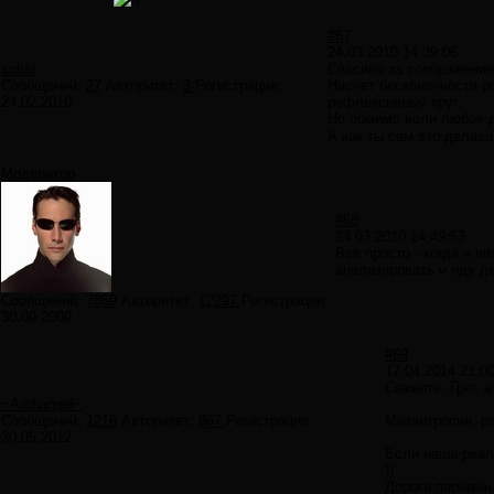
#67
24.03.2010 14:39:06
sofist
Спасибо за соображения
Сообщений:
27
Авторитет:
3
Регистрация:
Насчет бесконечности р
24.02.2010
рефлексивный круг.
Но помимо воли любое 
А как ты сам это делае
Модератор
#68
24.03.2010 14:49:53
Все просто - когда я в
анализировать и иду д
Сообщений:
7859
Авторитет:
12297
Регистрация:
30.09.2009
#69
17.04.2014 21:0
Скажите, Грег, 
~Archangel~
Сообщений:
1216
Авторитет:
867
Регистрация:
Мизантропия, ра
30.05.2012
Если наша реал
))
Дорога перемен