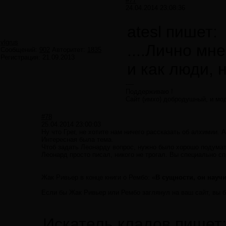
#77
24.04.2014 23:08:36
atesl пишет:
vlgrus
....Лично мн
Сообщений:
902
Авторитет:
1835
Регистрация:
21.09.2013
и как люди, н
----
Поддерживаю !
Сайт (имхо) добродушный, и мо
#78
25.04.2014 23:00:03
Ну что Грег, не хотите нам ничего рассказать об алхимии. А
Интересная была тема.
Чтоб задать Леонарду вопрос, нужно было хорошо подумать
Леонард просто писал, никого не трогал. Вы специально сп
Жак Ривьер в конце книги о Рембо: «
В сущности, он научи
Если бы Жак Ривьер или Рембо заглянул на ваш сайт, вы 
Искатель кладов пишет