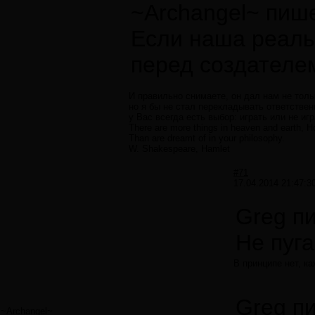
~Archangel~ пише
Если наша реаль
перед создателем
И правильно снимаете, он дал нам не толь
но я бы не стал перекладывать ответственн
у Вас всегда есть выбор: играть или не игр
There are more things in heaven and earth, Ho
Than are dreamt of in your philosophy.
W. Shakespeare, Hamlet
#71
17.04.2014 21:47:3
Greg п
Не пуг
В принципе нет, к
Greg п
~Archangel~