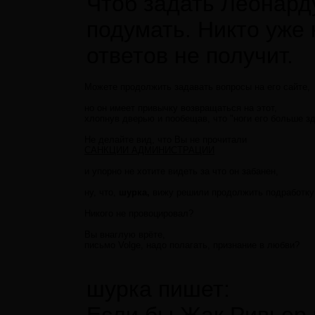
Чтоб задать Леонард
подумать. Никто уже 
ответов не получит.
Можете продолжить задавать вопросы на его сайте,
но он имеет привычку возвращаться на этот,
хлопнув дверью и пообещав, что "ноги его больше зд
Не делайте вид, что Вы не прочитали
САНКЦИИ АДМИНИСТРАЦИИ
и упорно не хотите видеть за что он забанен,
ну, что,
шурка,
вижу решили продолжить подработку
Никого не провоцировал?
Вы внаглую врёте,
письмо Volge, надо полагать, признание в любви?
шурка пишет: