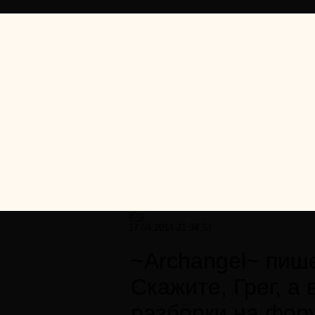
#70
17.04.2014 21:34:53
~Archangel~ пише
Скажите, Грег, а 
разборки на фор