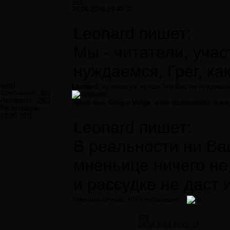
#75
24.04.2014 19:40:31
Leonard пишет:
Мы - читатели, учас
нуждаемся, Грег, ка
atesl
Leonard
, ну пиши уж лучше "я в Вас не нуждаюсь
Сообщений:
491
Авторитет:
2302
Лично мне,
Greg
и
Volga
, и как модераторы, и ка
Регистрация:
13.05.2011
Leonard пишет:
В реальности ни Ва
мненьице ничего не 
и рассудке не даст 
Тяжелый случай. НЛП попахивает...
#76
24.04.2014 22:02:13