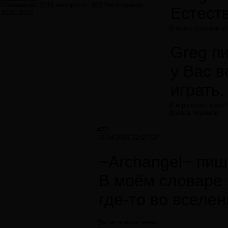
Сообщений:
1216
Авторитет:
867
Регистрация:
Естест
30.05.2012
В моём словаре эт
Greg п
у Вас в
играть.
А игра стоит свеч?
Дорога перемен
#72
17.04.2014 22:07:53
~Archangel~ пиш
В моём словаре 
где-то во вселен
Вы не поняли меня.