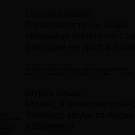
Leonard пишет:
В реальности ни Ваше, 
мненьице ничего не стои
рассудке не даст и лом
Этого было бы достаточно,
брызгать слюной и доказывать ещё что-то - уже лишнее,
но хочется покрасоваться: "Мы, мы, мы...нам..." - за себя 
шурка пишет:
Может, я невнимательно
Леонард когда-то писал
Greg
Сообщений:
3270
избранных.
Авторитет:
11325