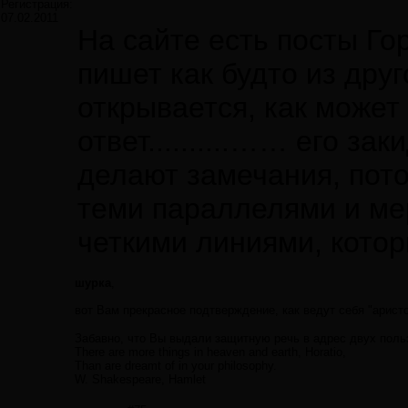
Регистрация:
07.02.2011
На сайте есть посты Го
пишет как будто из друг
открывается, как может 
ответ..........…… его з
делают замечания, потом
теми параллелями и ме
четкими линиями, котор
шурка
,
вот Вам прекрасное подтверждение, как ведут себя "арис
Забавно, что Вы выдали защитную речь в адрес двух польз
There are more things in heaven and earth, Horatio,
Than are dreamt of in your philosophy.
W. Shakespeare, Hamlet