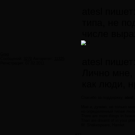
atesl пишет
типа, не по
числе выра
Greg
Сообщений:
3270
Авторитет:
11325
atesl пишет
Регистрация:
07.02.2011
Лично мне, 
как люди, 
Спасибо за поддержку,
atesl
Мне и, думаю, не только мн
но определённый типаж люби
There are more things in heave
Than are dreamt of in your phi
W. Shakespeare, Hamlet