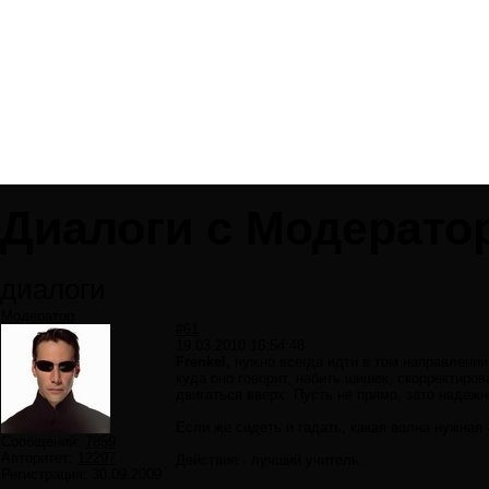
Диалоги с Модерато
диалоги
Модератор
#61
19.03.2010 16:54:48
Frenkel,
нужно всегда идти в том направлении,
куда оно говорит, набить шишек, скорректиро
двигаться вверх. Пусть не прямо, зато надежн
Если же сидеть и гадать, какая волна нужная 
Сообщений:
7859
Авторитет:
12297
Действие - лучший учитель.
Регистрация:
30.09.2009