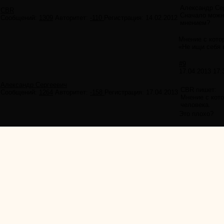
Александр Се
CBR
Сначало можн
Сообщений:
1309
Авторитет:
-110
Регистрация:
14.02.2012
мнением?
Мнение с кото
«Не ищи себя 
#9
17.04.2013 17:
Александр Сергеевич
CBR пишет:
Сообщений:
1264
Авторитет:
-158
Регистрация:
17.04.2013
Мнение с кот
человека.
Это плохо?