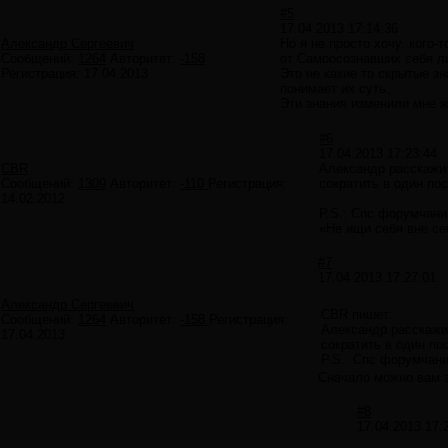
#5
17.04.2013 17:14:36
Александр Сергеевич
Но я не просто хочу, кого
Сообщений:
1264
Авторитет:
-158
от Самоосознавших себя л
Регистрация:
17.04.2013
Это не какие то скрытые зн
понимает их суть.
Эти знания изменили мне ж
#6
17.04.2013 17:23:44
CBR
Александр расскажит
Сообщений:
1309
Авторитет:
-110
Регистрация:
сократить в один по
14.02.2012
P.S.: Спс форумчани 
«Не ищи себя вне с
#7
17.04.2013 17:27:01
Александр Сергеевич
CBR пишет:
Сообщений:
1264
Авторитет:
-158
Регистрация:
Александр расскажит
17.04.2013
сократить в один по
P.S.: Спс форумчани
Сначало можно вам з
#8
17.04.2013 17: