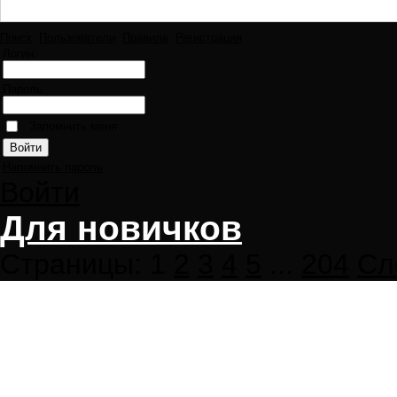
Поиск
Пользователи
Правила
Регистрация
Логин:
Пароль:
Запомнить меня
Напомнить пароль
Войти
Для новичков
Страницы:
1
2
3
4
5
...
204
Сл