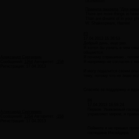
Правила раздела "Для нови
There are more things in heav
Than are dreamt of in your ph
W. Shakespeare, Hamlet
#3
17.04.2013 15:38:53
Добрый день, еще раз.
Я хотел бы узнать в чем см
общаются.
Александр Сергеевич
Я почему спрашиваю , потом
Сообщений:
1264
Авторитет:
-158
Я например не согласен с н
Регистрация:
17.04.2013
И могу поделится своим опыт
тему, потому что не знаю ес
Спасибо за поддержку и вдо
#4
17.04.2013 16:55:24
Первое. Уважаемый господи
Александр Сергеевич
управляют миром, я прави
Сообщений:
1264
Авторитет:
-158
Регистрация:
17.04.2013
Поймите я не пришел пров
господина Инсайдера.