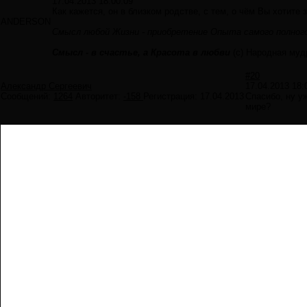
17.04.2013 18:00:09
Как кажется, он в близком родстве, с тем, о чём Вы хотите 
ANDERSON
Смысл любой Жизни - приобретение Опыта самого полного
Смысл - в счастье, а Красота в любви
(с) Народная муд
#20
Александр Сергеевич
17.04.2013 18:
Сообщений:
1264
Авторитет:
-158
Регистрация:
17.04.2013
Спасибо, ну у
мире?