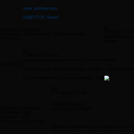
прим. модератора:
АНДЕРСОН, браво!
#12
Александр Сергеевич
17.04.2013 17:45
Сообщений:
1264
Авторитет:
-158
Регистрация:
И действие этог
17.04.2013
поныне.
#13
17.04.2013 17:45:59
Иисус много чего говорил и много чего не говорил...
ANDERSON
Говорунов у нас, как видите сами - хватает... , мешки носить
Весь превратился в "
ушную раковину
", жду
#14
17.04.2013 17:47:56
ANDERSON пишет:
Александр Сергеевич
Александр Сергеевич
Сообщений:
1264
Авторитет:
-158
Регистрация:
17.04.2013
Давайте пообщаемся, расскажите свою истор
постоянно в чате и взять на себя роль пер