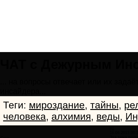
ЧАТ с Дежурным Ин
... на вопросы отвечает или их зад
инсайдера...
Теги:
мироздание
,
тайны
,
ре
человека
,
алхимия
,
веды
,
Ин
#1
16.04.2013 00:
Эта тема пол