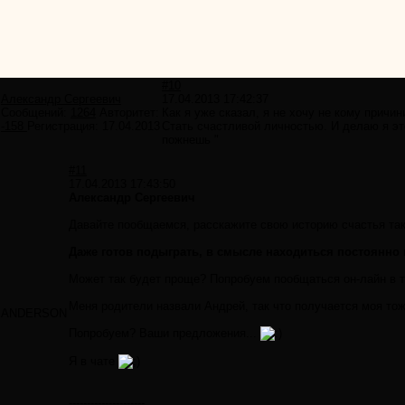
#10
Александр Сергеевич
17.04.2013 17:42:37
Сообщений:
1264
Авторитет:
Как я уже сказал, я не хочу не кому причин
-158
Регистрация:
17.04.2013
Стать счастливой личностью. И делаю я это
пожнешь "
#11
17.04.2013 17:43:50
Александр Сергеевич
Давайте пообщаемся, расскажите свою историю счастья так,
Даже готов подыграть, в смысле находиться постоянно 
Может так будет проще? Попробуем пообщаться он-лайн в 
Меня родители назвали Андрей, так что получается моя тож
ANDERSON
Попробуем? Ваши предложения...
Я в чате
---------------------