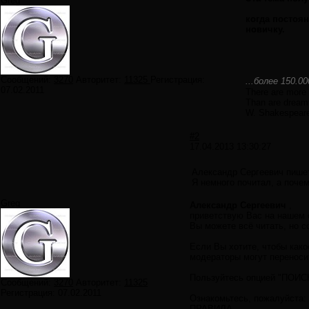
Greg
когда постоя
новичку.
Сообщений:
3270
Авторитет:
11325
Регистрация:
...более 150.0
07.02.2011
There are more 
Than are dreamt
W. Shakespeare
#2
17.04.2013 13:30:27
Александр Сергеевич пише
Я немного почитал, а почем
Greg
Александр Сергеевич
,
приветствую Вас на нашем 
Вы можете всё читать, но с
Если Вы хотите, чтобы как
модераторы могут переноси
Пользуйтесь опцией "ПОИСК"
Сообщений:
3270
Авторитет:
11325
Регистрация:
07.02.2011
Ознакомьтесь, пожалуйста:
ПРАВИЛА