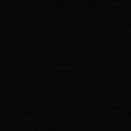
пообщаться он-лайн в таком формате?
Онлайн
это в смысле здесь на форуме или к
#15
17.04.2013 17:50:31
Это в смысле ДА, на форуме! Только в режиме реального 
ANDERSON
Есть время и готов вести постоянный диалог, а вы рассказ
Так понятнее?
#16
17.04.2013 17:54:48
ANDERSON
Тук-тук
Не забывайте периодически обновлять станицу, дабы она 
#17
Александр Сергеевич
17.04.2013 17:
Сообщений:
1264
Авторитет:
-158
Регистрация:
17.04.2013
Спасибо понял
начну.
#18
Александр Сергеевич
17.04.2013 17:
Сообщений:
1264
Авторитет:
-158
Регистрация:
17.04.2013
Сначала хотел
жизни?
#19