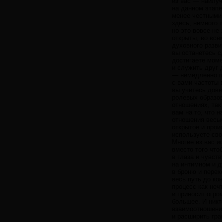
из вас — наилуч
на данном этапе
менее честными,
здесь, немного 
но это вовсе не
открыты, во все
духовного разви
вы останетесь с
достигаете моме
и служить друг 
— немедленно п
с вами частоты 
вы учитесь дове
ролевых образов
отношениях, так
вам на то, что 
отношения весьм
открытое и прои
используете св
Многие из вас и
вместо того что
в глаза и чувст
на интимном и д
в броню и перех
весь путь до ко
процесс как неч
и приносит огро
большее. И никт
взаимоотношений
и расширить гр