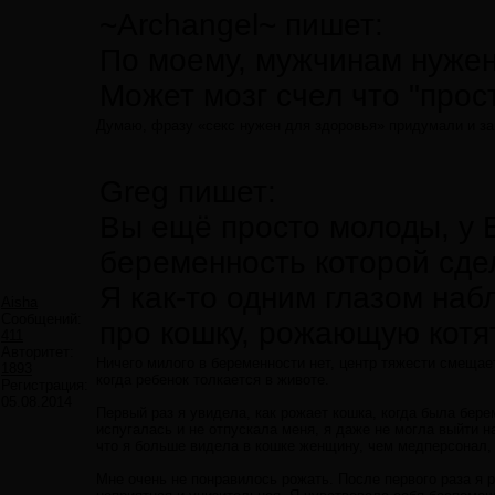
~Archangel~ пишет:
По моему, мужчинам нужен
Может мозг счел что "прос
Думаю, фразу «секс нужен для здоровья» придумали и за
Greg пишет:
Вы ещё просто молоды, у 
беременность которой сде
Я как-то одним глазом на
Aisha
Сообщений:
про кошку, рожающую котят
411
Авторитет:
Ничего милого в беременности нет, центр тяжести смеща
1893
когда ребенок толкается в животе.
Регистрация:
05.08.2014
Первый раз я увидела, как рожает кошка, когда была бер
испугалась и не отпускала меня, я даже не могла выйти н
что я больше видела в кошке женщину, чем медперсонал,
Мне очень не понравилось рожать. После первого раза я р