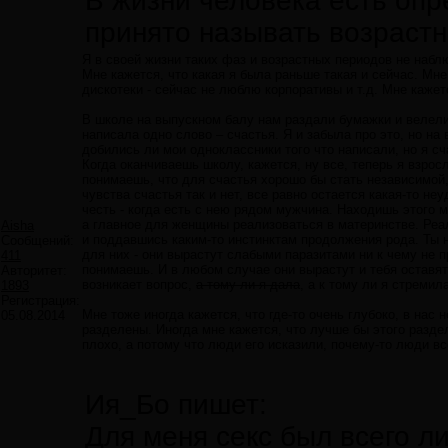
В жизни человека есть оп
принято называть возраст
Я в своей жизни таких фаз и возрастных периодов не набл
Мне кажется, что какая я была раньше такая и сейчас. Мне
дискотеки - сейчас не люблю корпоративы и т.д. Мне кажетс
В школе на выпускном балу нам раздали бумажки и велели
написала одно слово – счастья. Я и забыла про это, но на
добились ли мои одноклассники того что написали, но я сч
Когда оканчиваешь школу, кажется, ну все, теперь я взро
понимаешь, что для счастья хорошо бы стать независимой,
чувства счастья так и нет, все равно остается какая-то 
честь - когда есть с нею рядом мужчина. Находишь этого му
а главное для женщины реализоваться в материнстве. Реа
Aisha
и поддавшись каким-то инстинктам продолжения рода. Ты н
Сообщений:
для них - они вырастут слабыми паразитами ни к чему не п
411
понимаешь. И в любом случае они вырастут и тебя оставят.
Авторитет:
возникает вопрос,
а тому ли я дала
, а к тому ли я стремил
1893
Регистрация:
Мне тоже иногда кажется, что где-то очень глубоко, в нас
05.08.2014
разделены. Иногда мне кажется, что лучше бы этого разде
плохо, а потому что люди его исказили, почему-то люди вс
Ия_Бо пишет:
Для меня секс был всего л