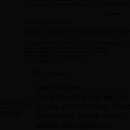
но с возрастом понял:
любят не за что, а потому что.
Цитата
Aisha пишет:
Greg, может убрать это все
Если уберём в другую тему, автор не сможет принимать уч
статус основного пользователя ещё наработан.
There are more things in heaven and earth, Horatio,
Than are dreamt of in your philosophy.
W. Shakespeare, Hamlet
#67
06.10.2014 23:04:17
Greg пишет:
Я считаю это всё не так
~Archangel~
Сообщений:
1216
чтобы ребёнок был боле
Авторитет:
867
Регистрация:
Архангела детей начнут
30.05.2012
жизни обесценится.