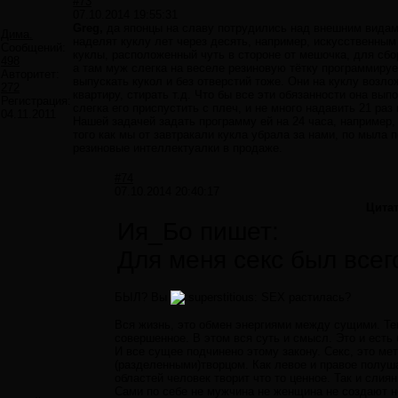
#73
07.10.2014 19:55:31
Greg,
да японцы на славу потрудились над внешним видам
Дима.
наделят куклу лет через десять, например, искусственным
Сообщений:
куклы, расположенный чуть в стороне от мешочка, для сбо
498
а там муж слегка на веселе резиновую тётку программирует
Авторитет:
выпускать кукол и без отверстий тоже. Они на куклу возло
272
квартиру, стирать т.д. Что бы все эти обязанности она вы
Регистрация:
слегка его приспустить с плеч, и не много надавить 21 ра
04.11.2011
Нашей задачей задать программу ей на 24 часа, например, п
того как мы от завтракали кукла убрала за нами, по мыла п
резиновые интеллектуалки в продаже.
#74
07.10.2014 20:40:17
Цита
Ия_Бо пишет:
Для меня секс был все
БЫЛ? Вы
SEX растилась?
Вся жизнь, это обмен энергиями между сущими. Те
совершенное. В этом вся суть и смысл. Это и ест
И все сущее подчинено этому закону. Секс, это м
(разделенными)творцом. Как левое и правое полуш
областей человек творит что то ценное. Так и сли
Сами по себе не мужчина не женщина не создают н