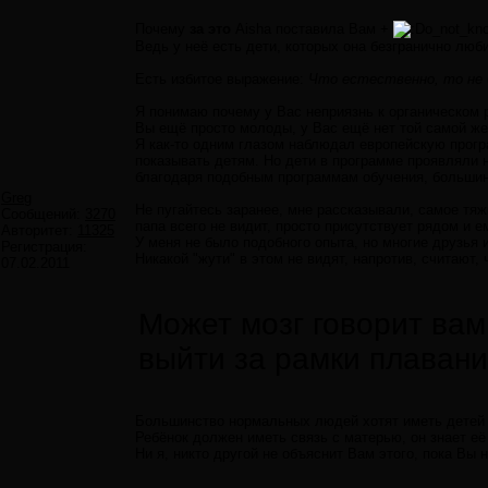
Почему
за это
Aisha поставила Вам +
o_not_kn
Ведь у неё есть дети, которых она безгранично люби
Есть избитое выражение:
Что естественно, то не 
Я понимаю почему у Вас неприязнь к органическом
Вы ещё просто молоды, у Вас ещё нет той самой ж
Я как-то одним глазом наблюдал европейскую прогр
показывать детям. Но дети в программе проявляли
благодаря подобным программам обучения, большинс
Greg
Не пугайтесь заранее, мне рассказывали, самое тяж
Сообщений:
3270
папа всего не видит, просто присутствует рядом и 
Авторитет:
11325
У меня не было подобного опыта, но многие друзья
Регистрация:
Никакой "жути" в этом не видят, напротив, считают,
07.02.2011
Может мозг говорит вам
выйти за рамки плавани
Большинство нормальных людей хотят иметь детей 
Ребёнок должен иметь связь с матерью, он знает её
Ни я, никто другой не объяснит Вам этого, пока Вы 