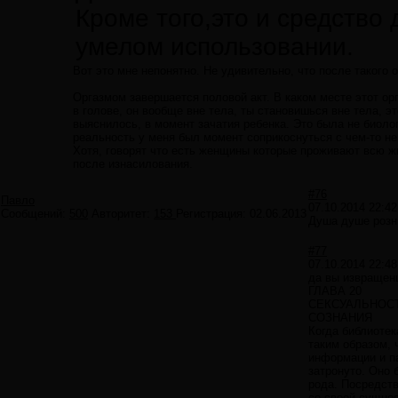
Кроме того,это и средство
умелом использовании.
Вот это мне непонятно. Не удивительно, что после такого 
Оргазмом завершается половой акт. В каком месте этот орг
в голове, он вообще вне тела, ты становишься вне тела, э
выяснилось, в момент зачатия ребенка. Это была не биолог
реальность у меня был момент соприкоснуться с чем-то н
Хотя, говорят что есть женщины которые проживают всю жи
после изнасилования.
#76
Павло
07.10.2014 22:42
Сообщений:
500
Авторитет:
153
Регистрация:
02.06.2013
Душа душе розн
#77
07.10.2014 22:48
да вы извращенц
ГЛАВА 20
СЕКСУАЛЬНОС
СОЗНАНИЯ
Когда библиотек
таким образом, 
информации и па
затронуто. Оно 
рода. Посредств
со своей сущнос