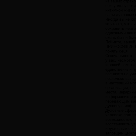
из ваших страхо
сексуальную жи
интимной жизни 
ваши духовные 
Иногда вы не хо
за что-то, что 
сохранять нейтр
одиозными ваши 
сколь бы ни бы
Поймите, вашей
ПРИНОСЯЩИЕ РА
понять себя.
Сексуальность —
у вас, несмотря
и вашей памяти
единственный пу
вас никто не уч
несколько выпад
в настоящий мо
организации, це
места, иерархи
информацию и ду
передающим вам
духовную инфор
Духовные сферы
человека поднят
возможностью п
восстановить у
и духовным соз
запрещен церков