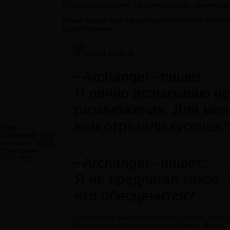
Я не предлагал такое. Но даже если так - почему вы
Может людям надо как раз научится любить всем се
Дорога перемен
#68
06.10.2014 23:09:18
~Archangel~ пишет:
Я лично испытываю не
размножения. Для меня
вам отрезали кусочек 
Greg
Сообщений:
3270
Авторитет:
11325
Регистрация:
07.02.2011
~Archangel~ пишет:
Я не предлагал такое.
что обесценится?
Поясните, как Вы предлагаете это делать, если 
There are more things in heaven and earth, Horatio,