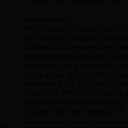
Aisha пишет:
Мне очень не понравилось 
что не рожу второго ребенк
больнице очень неприятная
беспомощной коровой, кото
заявила, что я женщина, и 
что у меня еще слабые схв
относился, но они в перв
телу. Мне очень не понрав
занимаются моим телом, а 
слушаться и не мешать им.
Это всё издержки
советского воспитания
не любить берем
Greg
сегодня, если не ошибаюсь, женщины по желанию заказываю