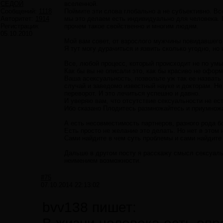
СЕДОЙ
вселенной.
Сообщений:
1118
Поймите эти слова глобально а не субъективно. Вс
Авторитет:
1914
мы это делаем есть индивидуально для человека. Е
Регистрация:
прочем такое свойственно и многим людям.
05.10.2010
Мой вам совет, от взрослого мужчины повидавшего 
Я тут могу дурачиться и язвить сколько угодно, но 
Все, любой процесс, который происходит не по умы
Как бы вы не описали это, как бы красиво не оформ
Ваша асексуальность, позвольте уж так ее назвать 
случай и заведомо известный науке и докторам. Н
переворот. И это лечиться успешно и давно.
И уверяю вам, что отсутствие сексуальности не ес
Ибо сказано Плодитесь размножайтесь и приумножа
А есть несовместимость партнеров, разного рода 
Есть просто не желание это делать. Но нет в этом 
Сами найдите в чем суть проблемы и сами найдите 
Дальше в другом посту я расскажу смысл сексуальн
неимением возможности.
#75
07.10.2014 22:13:02
bvv138 пишет: