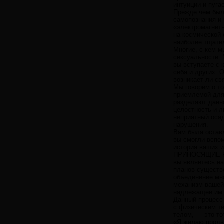
интуиции и пуга
Прежде чем был
самопознания и 
«электромагнит
на космической 
наиболее тщател
Многие, с кем м
сексуальности. 
вы вступаете с 
себя и других.
возникает ли св
Мы говорим о т
приемлемой для 
разделяют данно
целостность и л
неприятный осад
нарушения.
Вам была оставл
вы смогли вспо
история ваших и
ПРИНОСЯЩИЕ РА
вы являетесь н
планов существ
объединение мно
механизм вашей
надлежащее им 
Данный процесс 
с физическим те
телом, — это то
«Я желаю продви