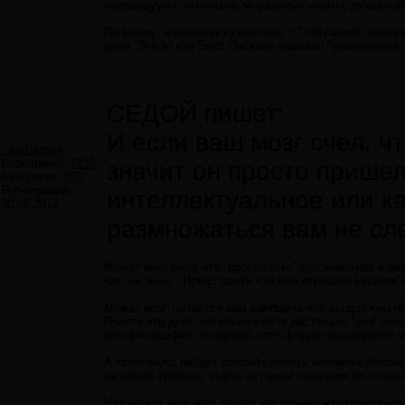
индивидуума, нынешние моральные нормы, духовный у
По моему, мужчинам нужен секс с "той самой" женщино
цели. Это то что Блез Паскаль называл "развлечение
СЕДОЙ пишет:
И если ваш мозг счел, чт
~Archangel~
Сообщений:
1216
значит он просто пришел
Авторитет:
867
Регистрация:
интеллектуальное или ка
30.05.2012
размножаться вам не сле
Может мозг счел что "просто секс" это животное и н
как, не знаю...Представьте что вам отрезали кусочек 
Может мозг пытается вам сообщить что вы должны не 
Просто это действительно что-то настолько "вне" био
или философия, но думаю этот форум подходящее м
А если наука найдет способ сделать человека бессм
на новый уровень, выйти за рамки плавания по течен
Или может ваш мозг развит настолько, что генетическ