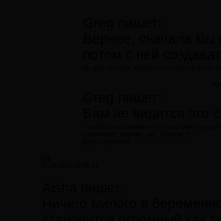
Greg пишет:
Вернее, сначала Вы 
потом с ней создава
Ну, для кого как. Может кто-то просто устал 
Ци
Greg пишет:
Вам не видится это 
С такой точки зрения что угодно может казат
существует, другая - нет. Эгоизм! ))
Дорога перемен
#66
06.10.2014 22:49:11
Aisha пишет:
Ничего милого в беременно
становится огромный как 