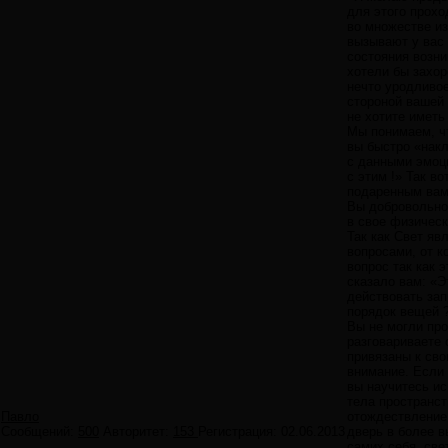
для этого прохо
во множестве и
вызывают у вас
состояния возни
хотели бы захор
нечто уродливо
стороной вашей 
не хотите иметь
Мы понимаем, чт
вы быстро «накл
с данными эмоци
с этим !» Так в
подаренным вам
Вы добровольно 
в свое физическ
Так как Свет яв
вопросами, от к
вопрос так как 
сказало вам: «Э
действовать зап
порядок вещей 
Вы не могли про
разговариваете 
привязаны к сво
внимание. Если 
вы научитесь ис
тела пространст
Павло
отождествление
Сообщений:
500
Авторитет:
153
Регистрация:
02.06.2013
дверь в более в
самих себя, све