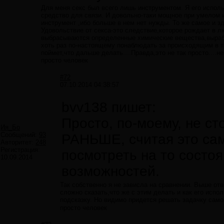
Для меня секс был всего лишь инструментом. Я его исполь
средство для связи. И довольно-таки мощное при умелом 
инструмент ,ибо больше в нем нет нужды. То же самое и з
Удовольствие от секса-это следствие,которое рождает в л
выбрасываются определенные химические вещества,выраба
хоть раз по-настоящему понаблюдать за происходящим в те
поймет,что дальше делать....Правда,это не так просто....
просто человек
#72
07.10.2014 04:38:57
bvv138 пишет:
Просто, по-моему, не с
Ия_Бо
Сообщений:
93
РАНЬШЕ, считая это с
Авторитет:
248
Регистрация:
посмотреть на то состоя
10.09.2014
возможностей.
Так собственно я не зависла на сравнении. Выше отв
сложно сказать,что же с этим делать и как его испо
подсказку. Но видимо придется решать задачку сам
просто человек