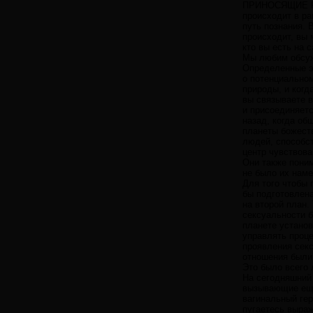
ПРИНОСЯЩИЕ РА
происходит в ра
путь познания. 
происходит, вы 
кто вы есть на 
Мы любим обсужд
Определенные э
о потенциально
природы, и когд
вы связываете в
и присоединяет
назад, когда об
планеты божест
людей, способс
центр чувствова
Они также поним
не было их нам
Для того чтобы
бы подготовлена
на второй план.
сексуальности 
планете установ
управлять проце
проявления секс
отношения были 
Это было всего
На сегодняшний
вызывающие еще
вагинальный гер
пугаетесь выраж