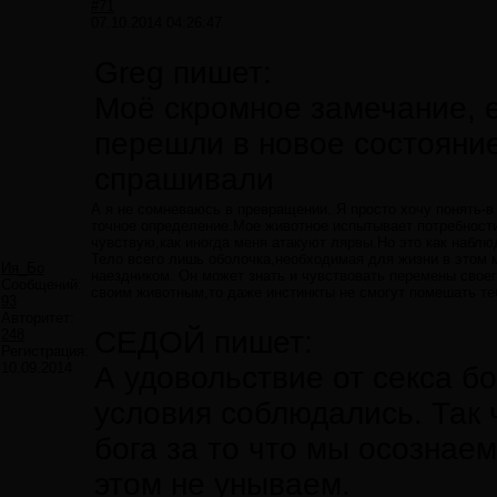
#71
07.10.2014 04:26:47
Greg пишет:
Моё скромное замечание, е
перешли в новое состояние
спрашивали
А я не сомневаюсь в превращении. Я просто хочу понять-в
точное определение.Мое животное испытывает потребности
чувствую,как иногда меня атакуют лярвы.Но это как наблюд
Тело всего лишь оболочка,необходимая для жизни в этом 
Ия_Бо
наездником. Он может знать и чувствовать перемены своего
Сообщений:
своим животным,то даже инстинкты не смогут помешать теб
93
Авторитет:
СЕДОЙ пишет:
248
Регистрация:
10.09.2014
А удовольствие от секса бо
условия соблюдались. Так 
бога за то что мы осознаем
этом не унываем.