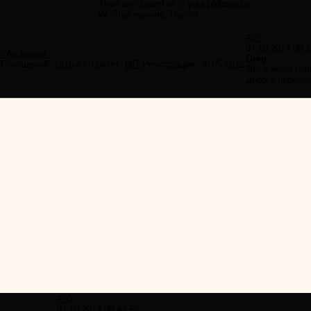
Than are dreamt of in your philosophy.
W. Shakespeare, Hamlet
#69
07.10.2014 00:1
~Archangel~
Greg,
Сообщений:
1216
Авторитет:
867
Регистрация:
30.05.2012
Это
у меня
непр
Дорога переме
#70
07.10.2014 00:47:59