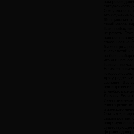
воспроизведения
сексуальность,
Сексуальность 
это служение м
Женщины свято в
своей массе, ве
Вам необходимо 
не рожать. Этот
приносят в ваш
способностью к
бы женщина реа
тысячелетий и 
не боясь забер
что они намного
Наивысшие част
Не имеет значе
гетеросексуаль
другу радость 
сознания. Вас з
при выражении 
В любых взаимо
Любовь. Если вы
Имеет значение 
своего развития
и женского нача
Опять же, в иде
связывают вас 
напрямую связы
существующая в
формах одноврем