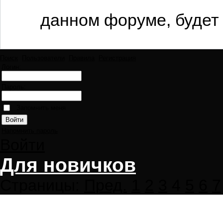
данном форуме, будет 
Поиск
Пользователи
Правила
Регистрация
Логин:
Пароль:
Запомнить меня
Напомнить пароль
Войти
Для новичков
Страницы:
Пред.
1
2
3
4
5
6
7