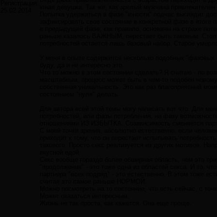
Регистрация:
юная девушка. Так же, как зрелый мужчина привлекателен 
25.02.2014
Попытка удержаться в фазе "юности" подчас выглядит дост
зафиксировать свое состояние в конкретной фазе в итоге
в предыдущей фазе, как правило, основаны на страхе поте
раньше казалось ВАЖНЫМ, перестает быть таковым. Столь
потребностей остается лишь базовый набор. Старое умерло
У меня в опыте содержится несколько подобных "фазовых п
буду, да и не интересно это.
Что то можно в этом состоянии сделать? Я считаю - по во
масштабным, процесс может быть в чем-то подобен новому 
собственная уникальность. Это как раз благоприятный моме
состоянием "нуля" делать.
Для автора всей этой темы могу написать вот что. Для м
потребностей, или фазы потребления, на фазу возможнос
отношениями ИЗ ИЗБЫТКА. Созависимость сменяется пар
С моей точки зрения, абсолютно естественно, если челове
приходит к тому, что он перестает испытывать потребность 
такового. Просто секс реализуется из других мотивов. На
вкусной едой.
Секс вообще гораздо более обширная область, чем это пр
"продолжения" - это тоже одна из областей секса. И то, ч
партнера "всех подряд" - это естественно. В этом тоже е
считая это самое раньше НОРМОЙ.
Можно посмотреть на то состояние, что есть сейчас, с точ
Может оказаться интересным.
Жизнь не так проста, как кажется. Она еще проще.