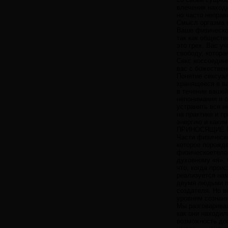
влечения находи
но часто неправ
Смысл оргазма б
Ваше физическое
так как обществ
это грех. Вас у
свободу, котор
Секс воссоединя
вас с божествен
Понятие сексуал
хранящееся в ва
в течение вашей
непонимания и о
устранить все н
на практике и п
энергию и каким
ПРИНОСЯЩИЕ РА
Части физическо
которое порожд
физическоетело
духовному «я». 
что, когда прои
реализуется нам
двумя людьми п
создателя. Но в
уровням сознани
Мы разговаривал
как они находил
возможность до