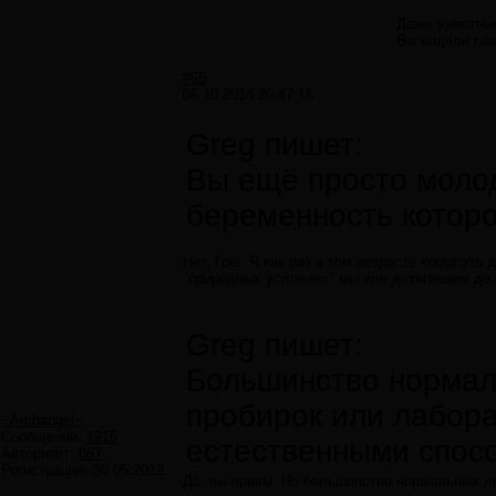
Даже животные
Вы видели гла
#65
06.10.2014 20:47:16
Greg пишет:
Вы ещё просто молод
беременность которо
Нет, Грег. Я как раз в том возрасте когда эт
"природных условиях" мы еле дотягиваем до 
Greg пишет:
Большинство нормаль
пробирок или лабор
~Archangel~
Сообщений:
1216
естественными спос
Авторитет:
867
Регистрация:
30.05.2012
Да, вы правы. Но большинство нормальных л