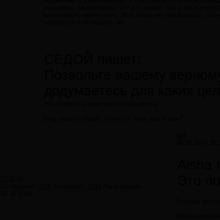
неприятная и унизительная. Я чувствовала себя беспомощн
стесняюсь, мне сказали, что это значит, что у меня еще
были помочь моему телу. Мне очень не понравилось, что 
слушаться и не мешать им.
СЕДОЙ пишет:
Позвольте вашему верному
додумаетесь для каких цел
Это похоже на хвастовство подростка.
Greg, может убрать это все в тему «ме и жо»?
#64
06.10.2014 20:
Aisha 
Это по
СЕДОЙ
Сообщений:
1118
Авторитет:
1914
Регистрация:
05.10.2010
Я дрова колол
Нет на свете 