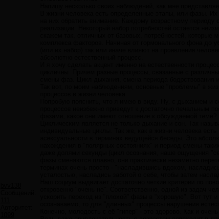
Напишу несколько своих наблюдений, как мне представляе
В жизни человека есть определенные этапы, или фазы. Их
на них обратить внимание. Каждому возрастному периоду с
реализации. Некоторый набор потребностей остается неиз
скажем так, отличных от базовых, потребностей, которые 
комплекса факторов. Начиная от гормонального фона до уб
(или их набор) так или иначе влияют на проявления челов
абсолютно естественный процесс.
И я хочу сделать акцент именно на естественности процес
цикличны. Причем разные процессы, связанные с различн
смены фаз. Цикл дыхания, смена периода бодрствования и
Так вот, по моим наблюдениям, основные "проблемы" в жи
процессов в жизни человека.
Попробую пояснить, что я имею в виду. Ну, с дыханием и 
процессов неизбежно приведут к достаточно печальным посл
фазами, какое они имеют отношение к обсуждаемой теме?
Циклическим является не только дыхание и сон. Так назы
индивидуальные циклы. Так же, как в жизни человека есть
асексуальности в терминах ведущейся беседы. Это абсолю
нахождения в "полярных состояниях" и период смены таки
даже долями секунды (цикл осознания, наше ощущения "сейч
фазы сменяются плавно, они практически незаметно перете
терминах очень просто - "насладившись вдохом, насладис
усталостью, насладись заботой о себе, чтобы затем насла
Наш социум выдвигает достаточно четкие критерии по повод
bvv138
откровенно "очень не". Соответственно, одной из задач ч
Сообщений:
ускорить переход из "плохой" фазы в "хорошую". Вот тут 
111
осознаваемо, то для "длинных" процессы нарушения естест
Авторитет:
Конечно, молодость с её "гипер" - это здорово. Как и оче
1099
Ведь даже привлекательность с возрастом переходит в др