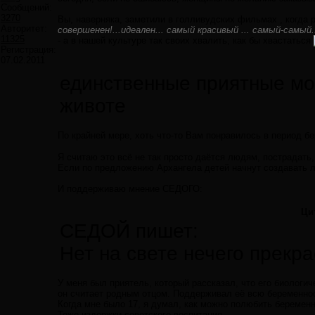
Сообщений:
3270
Вы, наверняка, заметили в голливудских фильмах , когда р
Авторитет:
совершенен!...идеален... самый красивый ... самый-самый.
11325
- а в нашей культуре так своих хвалить, как бы хвастаться
Регистрация:
07.02.2011
единственные приятные мом
животе
По крайней мере, хоть что-то Вам понравилось в период б
Я считаю это всё не так просто даётся людям, пострадать,
Если по предложению Архангела детей начнут создавать л
И поддерживаю мнение СЕДОГО:
Ци
СЕДОЙ пишет:
Нет на свете нечего прек
У меня был приятель, который рассказал, что его биологич
он считает родным отцом. Поддерживал её всю беременнос
Когда мне было 17, я думал, как можно полюбить береме
Тоже издержки советского воспитания,