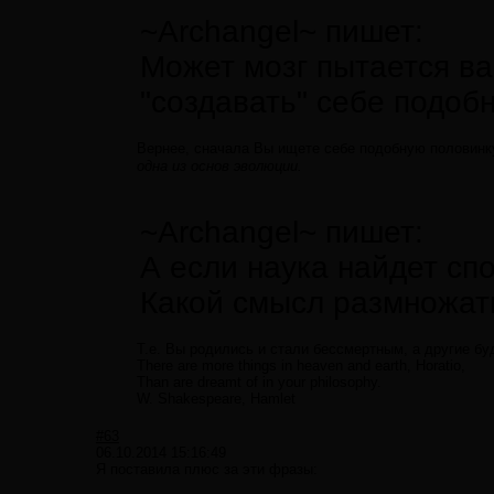
~Archangel~ пишет:
Может мозг пытается в
"создавать" себе подобн
Вернее, сначала Вы ищете себе подобную половинку
одна из основ эволюции.
~Archangel~ пишет:
А если наука найдет сп
Какой смысл размножат
Т.е. Вы родились и стали бессмертным, а другие б
There are more things in heaven and earth, Horatio,
Than are dreamt of in your philosophy.
W. Shakespeare, Hamlet
#63
06.10.2014 15:16:49
Я поставила плюс за эти фразы: