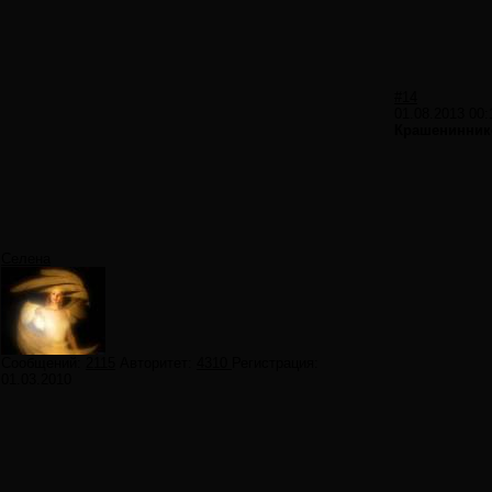
#14
01.08.2013 00:
Крашенинник
Селена
Сообщений:
2115
Авторитет:
4310
Регистрация:
01.03.2010