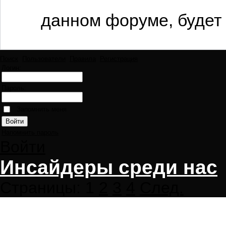
данном форуме, будет 
Поиск
Пользователи
Правила
Регистрация
Логин:
Пароль:
Запомнить меня
Напомнить пароль
Войти
Инсайдеры среди нас
Страницы:
1
2
3
4
След.