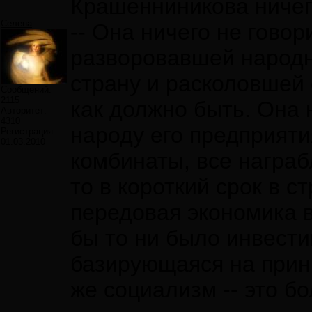
Крашенниникова ничего
Селена
--
Она ничего не говор
разворовавшей народн
страну и расколовшей 
Сообщений:
2115
как должно быть. Она н
Авторитет:
4310
народу его предприяти
Регистрация:
01.03.2010
комбинаты, все награб
то в короткий срок в с
передовая экономика в
бы то ни было инвести
базирующаяся на прин
же социализм -- это б