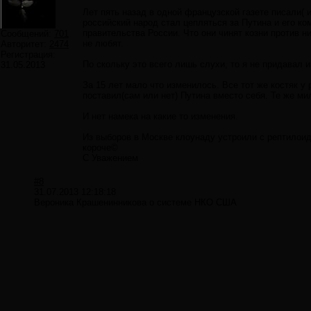
Лет пять назад в одной французской газете писали( 
российский народ стал цепляться за Путина и его 
правительства России. Что они чинят козни против н
Сообщений:
701
не любят.
Авторитет:
2474
Регистрация:
По скольку это всего лишь слухи, то я не придавал и
31.05.2013
За 15 лет мало что изменилось. Все тот же костяк у
поставил(сам или нет) Путина вместо себя. Те же ми
И нет намека на какие то изменения.
Из выборов в Москве клоунаду устроили с рептилоид
короче©
С Уважением
#8
31.07.2013 12:18:18
Вероника Крашенинникова о системе НКО США