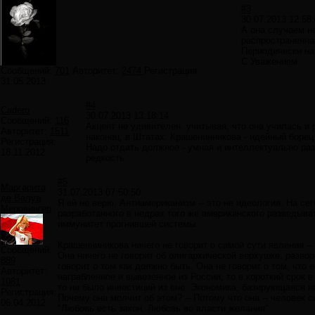
#3
30.07.2013 12:58
А она случаем н
распространенна
Периодически на
С Уважением
Сообщений:
701
Авторитет:
2474
Регистрация:
31.05.2013
#4
Cadero
30.07.2013 13:18:14
Сообщений:
116
Акцент не удивителен, учитывая, что она училась и
Авторитет:
1511
наконец, в Штатах. Крашенинникова - идейный боре
Регистрация:
Надо отдать должное - умная и интеллектуально ра
18.11.2012
редкость.
#5
Маргарита
31.07.2013 07:50:50
де Валуа
Я ей не верю. Антиамериканизм -- это не идеология. На се
Меровингер
разработанного в недрах того же американского разведыв
иммунитет прогнившей системы.
Крашенниникова ничего не говорит о самой сути явления -
Сообщений:
Она ничего не говорит об олигархической верхушке, разво
889
говорит о том как должно быть. Она не говорит о том, что
Авторитет:
награбленное и вывезенное из России, то в короткий срок 
1081
то ни было инвестиций из вне. Экономика, базирующаяся н
Регистрация:
Почему она молчит об этом? -- Потому что она -- человек 
06.04.2012
"Любовь есть закон. Любовь во власти желания"