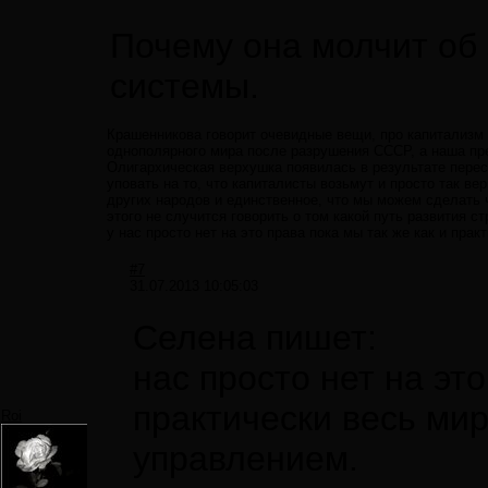
Почему она молчит об э
системы.
Крашенникова говорит очевидные вещи, про капитализм 
однополярного мира после разрушения СССР, а наша пр
Олигархическая верхушка появилась в результате перес
уповать на то, что капиталисты возьмут и просто так ве
других народов и единственное, что мы можем сделать 
этого не случится говорить о том какой путь развития 
у нас просто нет на это права пока мы так же как и пр
#7
31.07.2013 10:05:03
Селена пишет:
нас просто нет на это
практически весь ми
Roi
управлением.