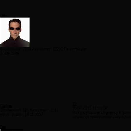
Neo
Сообщений:
7859
Авторитет:
12297
Регистрация:
30.09.2009
#2
Cadero
30.07.2013 11:58:20
Сообщений:
116
Авторитет:
1511
Раз уж указали Веронику Юрьевн
Регистрация:
18.11.2012
активную просветительскую дея
Roi