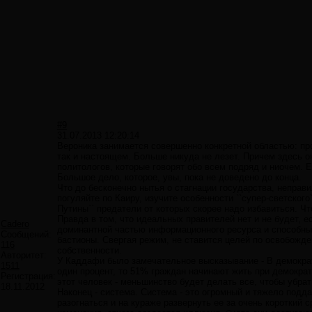
#9
31.07.2013 12:20:14
Вероника занимается совершенно конкретной областью: пр
так и настоящем. Больше никуда не лезет. Причем здесь о
политологов, которые говорят обо всем подряд и ниочем. 
Большое дело, которое, увы, пока не доведено до конца.
Что до бесконечно нытья о стагнации государства, неправ
погуляйте по Каиру, изучите особенности ``супер-светског
Путины`` предатели от которых скорее надо избавиться. 
Правда в том, что идеальных правителей нет и не будет, 
Cadero
доминантной частью информационного ресурса и способны
Сообщений:
бастионы. Свергая режим, не ставится целей по освобожде
116
собственности.
Авторитет:
У Каддафи было замечательное высказывание - В демократи
1511
один процент, то 51% граждан начинают жить при демокра
Регистрация:
этот человек - меньшинство будет делать все, чтобы убра
18.11.2012
Наконец - система. Система - это огромный и тяжело под
разогнаться и на кураже развернуть ее за очень короткий