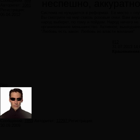
неспешно, аккуратно
Сообщений:
889
Авторитет:
1081
Регистрация:
Система не нуждается в реформах. Ее место -- глу
06.04.2012
Вы смотрите на мир сквозь розовые очки. Вам внуш
народ выберет, по тому и пойдем. Народ ничего не
организованное меньшинство. Активное, вышедшее
"Любовь есть закон. Любовь во власти желания"
#12
31.07.2013 14:
Крашенинник
Neo
Сообщений:
7859
Авторитет:
12297
Регистрация:
30.09.2009