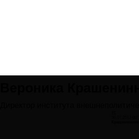
Вероника Крашенин
Директор института внешнеполитиче
#1
30.07.2013 00:
Крашениннико