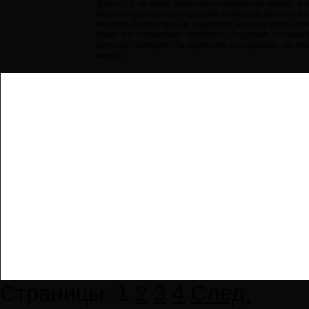
Знаете, я не вижу никакого оскорбления нации, а
Психоэмоционально зрелому человеку обычно поня
же пост Форестера не содержал никаких призывов 
Ваше же сообщение, наоборот, содержит личные а
детскую позицию. За агрессию и неумение, на м
минус.
Страницы:
1
2
3
4
След.