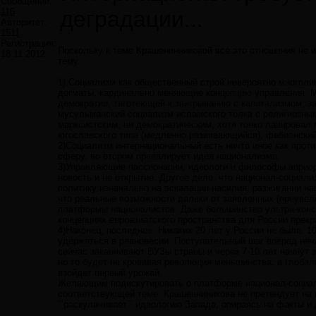
Сообщений:
116
деградации...
Авторитет:
1511
Регистрация:
Поскольку к теме Крашенинниковой все это отношения не 
18.11.2012
тему.
1).Социализм как общественный строй невероятно многолик
догматы, кардинально меняющие концепцию управления. Ма
демократии, тяготеющей к заигрыванию с капитализмом; за
мусульманский социализм исламского толка с религиозным 
марксистским, ни демократическим, хотя тонко лавировал
югославского типа (медленно развивающийся), фабианский б
2)Социализм интернациональный есть ничто иное как прот
сферу, во втором превалирует идея национализма.
3)Управляющие пассионарии, идеологи и философы априори
новость и не открытие. Другое дело, что национал-социал
политику изначально на эскалации насилия, разжигании н
что реальные возможности далеки от заявленных (преувел
платформы националистов. Даже большинство ультра-консе
концепциях евроазиатского пространства для России прек
4)Наконец, последнее. Никаких 20 лет у России не было. 1
удержаться в равновесии. Поступательный шаг вперед нача
сейчас заканчивают ВУЗы страны и через 7-10 лет начнут 
но то будет не кровавая революция меньшинства, а глобал
взойдет первый урожай.
Желающим подискутировать о платформе национал-социал
соответствующей теме. Крашенниникова не претендует на п
``раскулачивает`` идеологию Запада, опираясь на факты и