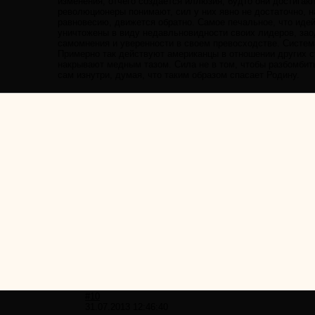
изменения, отчего создается иллюзия, будто они достигаю
революционеры понимают, сил у них явно не достаточно, н
равновесию, движется обратно. Самое печальное, что иде
уничтожены в виду недавльновидности своих лидеров, зао
самомнения и уверенности в своем превосходстве. Система
Примерно так действуют американцы в отношении других с
накрывают медным тазом. Сила не в том, чтобы разбомбит
сам изнутри, думая, что таким образом спасает Родину.
#10
31.07.2013 12:46:40