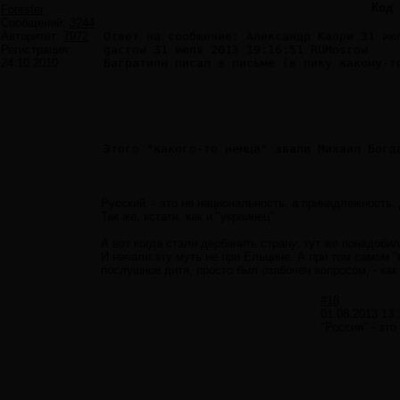
Код
Forester
Сообщений:
3244
Авторитет:
7972
Ответ на сообщение: Александр Капри 31 июл
Регистрация:
gacrow 31 июля 2013 19:16:51 RUMoscow

24.10.2010
Багратион писал в письме (в пику какому-т
Этого "какого-то немца" звали Михаил Богд
Русский, - это не национальность, а принадлежность.
Так же, кстати, как и "украинец".
А вот когда стали дербанить страну, тут же понадоби
И начали эту муть не при Ельцине. А при том самом 
послушное дитя, просто был озабочен вопросом, - как
#18
01.08.2013 13:
"Россия" - это