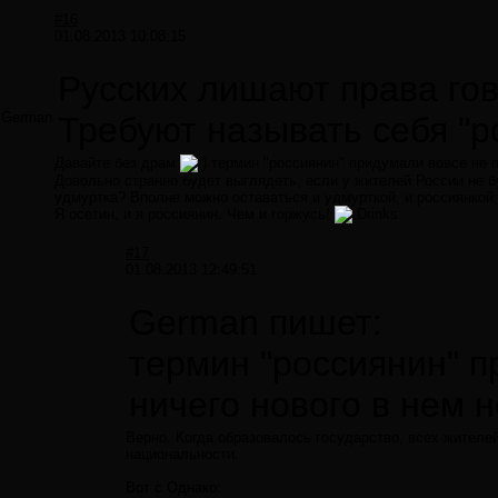
#16
01.08.2013 10:08:15
Русских лишают права гово
German
Требуют называть себя "р
Давайте без драм
термин "россиянин" придумали вовсе не пр
Довольно странно будет выглядеть, если у жителей России не б
удмуртка? Вполне можно оставаться и удмурткой, и россиянкой,
Я осетин, и я россиянин. Чем и горжусь!
rinks:
#17
01.08.2013 12:49:51
German пишет:
термин "россиянин" п
ничего нового в нем н
Верно. Когда образовалось государство, всех жителей
национальности.
Вот с Однако: