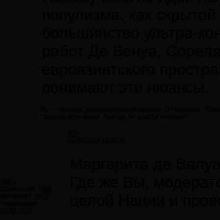
популизма, как скрыто
большинство ультра-кон
работ Де Бенуа, Сореля
евроазиатского простра
понимают эти нюансы.
Вы -- обычный дипломированый профан. О Национал - Соци
"Любовь есть закон. Любовь во власти желания"
#20
01.08.2013 16:45:47
Маргарита де Валуа
Где же Вы, модерат
Volga
Сообщений:
1996
целой Нации и пров
Авторитет:
3882
Регистрация:
09.02.2010