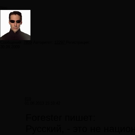
Neo
Сообщений:
7859
Авторитет:
12297
Регистрация:
30.09.2009
#19
01.08.2013 15:10:42
Forester пишет:
Русский, - это не наци