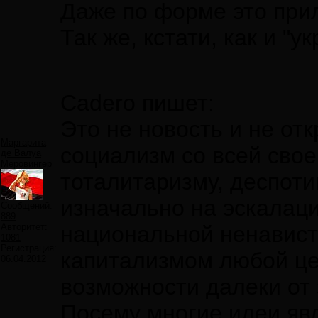
Даже по форме это при
Так же, кстати, как и "у
Cadero пишет:
Это не новость и не от
Маргарита
социализм со всей сво
де Валуа
Меровингер
тоталитаризму, деспоти
изначально на эскалаци
Сообщений:
889
Авторитет:
национальной ненавист
1081
Регистрация:
капитализмом любой це
06.04.2012
возможности далеки от
Посему многие идеи яв