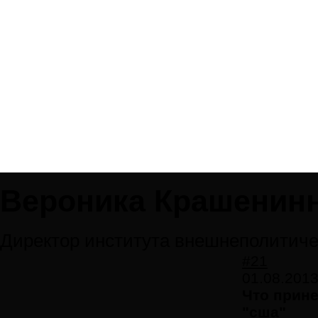
Вероника Крашенин
Директор института внешнеполитиче
#21
01.08.2013
Что прин
"сша"