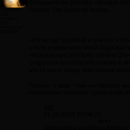
большинство русских сегодня пон
России Так было не всегда.
Сообщений:
2115
Авторитет:
4310
Регистрация:
01.03.2010
Что же до "головой в унитаз, что
столь уважаемую мной Маргариту 
Нормальную историю своего Отеч
откроется много всего нового и и
учить меня языку унитазным мет
Герман, я ведь тоже на Кавказе жи
националистическая пропаганда ве
#37
01.08.2013 20:06:23
Цитата
Маргарита де Валуа Мерови