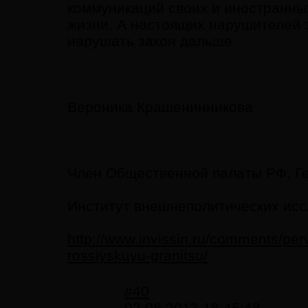
коммуникаций своих и иностранных
жизни. А настоящих нарушителей 
нарушать закон дальше.
Вероника Крашенинникова
Член Общественной палаты РФ, Г
Институт внешнеполитических ис
http://www.invissin.ru/comments/pe
rossiyskuyu-granitsu/
#40
02.08.2013 18:45:48