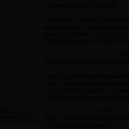
Не вижу что Вы Русский
Ах Боже ж ты мой, какой пасс
виртуальной - ому персонажу 
Мне достаточно того, что я о
Откуда мне знать, что Вы - Ру
Цитат
Здесь и сейчас идет попытк
Наш форум интернационален,
если "попытки унижения русс
пользователи увидят и остано
в противном случае они бы н
Greg
Цитата
Сообщений:
3270
Это -- частное мнение, а не
Авторитет:
11325
Регистрация:
07.02.2011
Что Вы на это скажете?