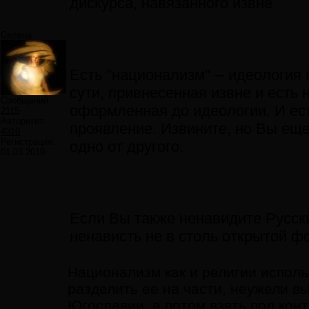
дискурса, навязанного извне.
Селена
Есть "национализм" -- идеология
сути, привнесенная извне и есть 
Сообщений:
оформленная до идеологии. И ес
2115
Авторитет:
проявление. Извините, но Вы еще
4310
Регистрация:
одно от другого.
01.03.2010
Если Вы также ненавидите Русск
ненависть не в столь открытой ф
Национализм как и религии использ
разделить ее на части, неужели вы
Югославии, а потом взять под ко