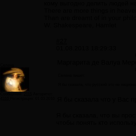
кому выгодно делить людей н
There are more things in heaven
Than are dreamt of in your phil
W. Shakespeare, Hamlet
#27
01.08.2013 18:29:33
Маргарита де Валуа Мер
Селена
Селена пишет:
Я бы сказала, что русский это не национ
Сообщений:
2115
Авторитет:
Я бы сказала что у Вас п
4310
Регистрация:
01.03.2010
Я бы сказала, что вы пр
чтобы понять кто использ