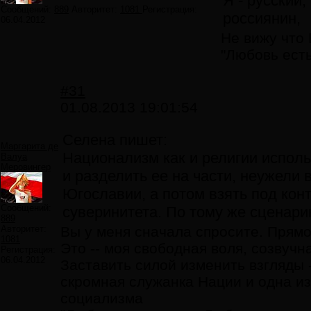
Я - русский
Сообщений:
889
Авторитет:
1081
Регистрация:
россиянин,
06.04.2012
Не вижу что 
"Любовь есть
#31
01.08.2013 19:01:54
Селена пишет:
Маргарита де
Национализм как и религии использ
Валуа
Меровингер
и разделить ее на части, неужели 
Югославии, а потом взять под ко
Сообщений:
суверинитета. По тому же сценар
889
Авторитет:
Вы у меня сначала спросите. Прямо 
1081
Это -- моя свободная воля, созвуч
Регистрация:
06.04.2012
Заставить силой изменить взгляды -
скромная служанка Нации и одна и
социализма