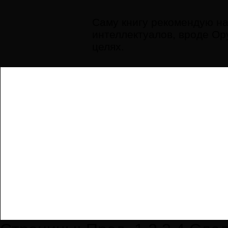
Саму книгу рекомендую на
интеллектуалов, вроде Ор
целях.