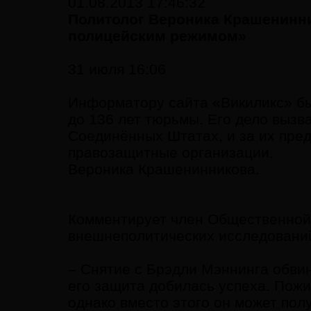
01.08.2013 17:46:32
Политолог Вероника Крашенинни
полицейским режимом»
31 июля 16:06
Информатору сайта «Викиликс» б
до 136 лет тюрьмы. Его дело выз
Соединённых Штатах, и за их пре
правозащитные организации.
Вероника Крашенинникова.
Комментирует член Общественной 
внешнеполитических исследован
– Снятие с Брэдли Мэннинга обвин
его защита добилась успеха. Пожи
однако вместо этого он может пол