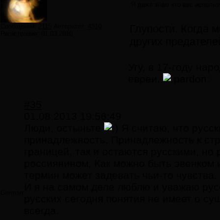
Я даже знаю кто вас использу
Сообщений:
2115
Авторитет:
4310
Глупости. Когда м
Регистрация:
01.03.2010
других предателе
Угу, в 17-году нар
евреи.
#35
01.08.2013 19:56:49
Люди, остыньте
Я считаю, что русск
принадлежность. Принадлежность к стр
границей, так и остаются русскими, но
россиянином. Как можно быть эвенком и
термин может задевать чьи-то чувства.
И я на самом деле люблю и уважаю рус
German
русских сегодня понятия не имеет о с
всегда.