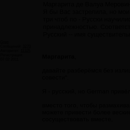
Маргарита де Валуа Меровин
Я бы Вас застрелила, но мои
три чтоб по - Русски научили
принадлежностью. Соответс
Русский -- имя существительн
Greg
Сообщений:
3270
Авторитет:
11325
Регистрация:
Маргарита
,
07.02.2011
давайте разберёмся без излиш
совести".
Я - русский, но German привё
вместо того, чтобы размахив
можете привести более веские
сосуществовать вместе,