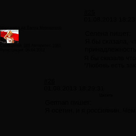
#25
01.08.2013 18:23
Маргарита де Валуа Меровингер
Селена пишет:
Я бы сказала, ч
Сообщений:
889
Авторитет:
1081
принадлежность,
Регистрация:
06.04.2012
Я бы сказала что
"Любовь есть за
#26
01.08.2013 18:29:31
Цитата
German пишет:
Я осетин, и я россиянин. Чем