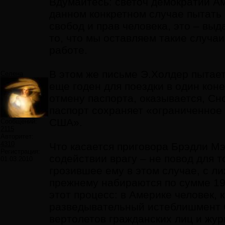
Вдумайтесь: светоч демократии Ам
данном конкретном случае пытать 
свобод и прав человека, это – вы
то, что мы оставляем такие случа
работе.
В этом же письме Э.Холдер пытает
Селена
еще годен для поездки в один кон
отмену паспорта, оказывается, Сн
паспорт сохраняет «ограниченное 
США».
Сообщений:
2115
Авторитет:
4310
Что касается приговора Брэдли Мэн
Регистрация:
содействии врагу – не повод для 
01.03.2010
грозившее ему в этом случае, с л
прежнему набираются по сумме 19 
этот процесс: в Америке человек, 
разведывательный истеблишмент 
вертолетов гражданских лиц и жу