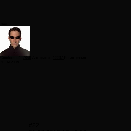
Neo
Сообщений:
7859
Авторитет:
12297
Регистрация:
30.09.2009
#22