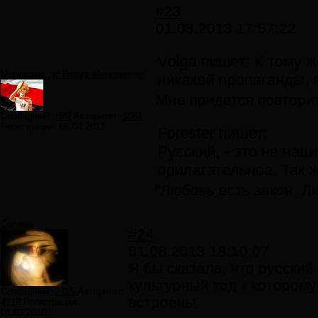
#23
01.08.2013 17:57:22
Volga пишет: К тому 
Маргарита де Валуа Меровингер
никакой пропаганды, 
Мне придется повторит
Сообщений:
889
Авторитет:
1081
Регистрация:
06.04.2012
Forester пишет:
Русский, - это не на
прилагательное. Так ж
"Любовь есть закон. Л
Селена
#24
01.08.2013 18:10:07
Я бы сказала, что русский
культурный код к котором
Сообщений:
2115
Авторитет:
встроены.
4310
Регистрация:
01.03.2010