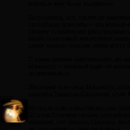
которые ему были вынесены.
Получается, что, согласно америк
способные доказать – что военно
своему усмотрению расстреливать 
ведёт тотальный мониторинг комму
такие доказательства люди могут 
С точки зрения американцев, по-н
Мэннингу – тяжёлый удар по демок
основывались.
Жестокий приговор Мэннингу, кото
ожидать Эдварда Сноудена, если 
Селена
Из последних событий весьма пр
Штатов Холдера своему российско
обещает, что Эдвард Сноуден, во-п
Сообщений:
не приговорят к смертной казни.
2115