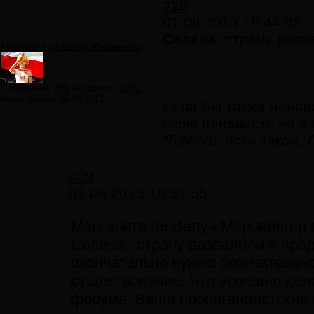
#28
01.08.2013 18:44:06
Селена
, страну раз
Маргарита де Валуа Меровингер
Сообщений:
889
Авторитет:
1081
Регистрация:
06.04.2012
Если Вы также ненав
свою ненависть не в
"Любовь есть закон. 
#29
01.08.2013 18:51:55
Маргарита де Валуа Меровингер 
Селена , страну развалили и про
окончательно нужно окончательно
существование. Что успешно дела
форуме. Ваши пропагандистские и 