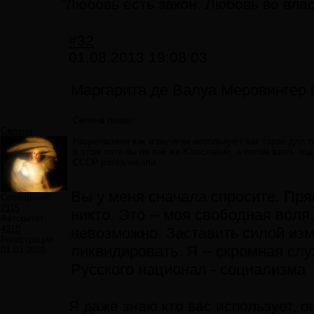
"Любовь есть закон. Любовь во вла
#32
01.08.2013 19:08:03
Маргарита де Валуа Меровингер 
Селена пишет:
Селена
Национализм как и религии используют как таран для т
в этом хотя-бы по той же Югославии, а потом взять по
СССР разваливали.
Вы у меня сначала спросите. Прям
Сообщений:
2115
никто. Это -- моя свободная воля
Авторитет:
4310
невозможно. Заставить силой изм
Регистрация:
ликвидировать. Я -- скромная сл
01.03.2010
Русского национал - социализма
Я даже знаю кто вас использует, о