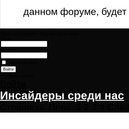
данном форуме, будет 
Поиск
Пользователи
Правила
Регистрация
Логин:
Пароль:
Запомнить меня
Напомнить пароль
Войти
Инсайдеры среди нас
Страницы:
Пред.
1
2
3
4
След