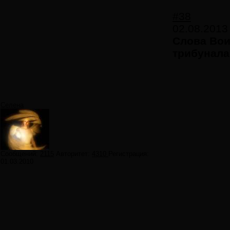
#38
02.08.2013
Слова Вои
трибунала
Селена
Сообщений:
2115
Авторитет:
4310
Регистрация:
01.03.2010