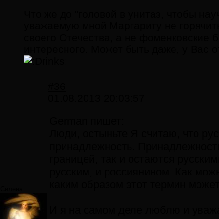
Что же до "головой в унитаз, чтобы нау
уважаемую мной Маргариту не горячит
своего Отечества, а не фоменковские б
интересного. Может быть даже, у Вас 
rinks:
#36
01.08.2013 20:03:57
German пишет:
Люди, остыньте Я считаю, что рус
принадлежность. Принадлежность
границей, так и остаются русски
русским, и россиянином. Как мож
каким образом этот термин может 
Селена
И я на самом деле люблю и уважа