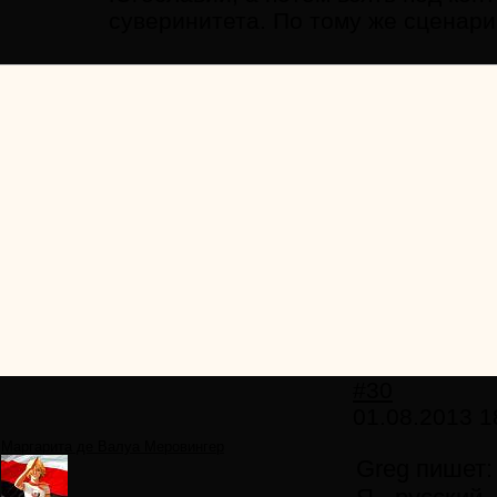
суверинитета. По тому же сценар
#30
01.08.2013 1
Маргарита де Валуа Меровингер
Greg пишет: