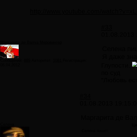
http://www.youtube.com/watch?v
#33
01.08.2013 
Маргарита де Валуа Меровингер
Селена пи
Я даже зна
Сообщений:
889
Авторитет:
1081
Регистрация:
Глупости.
06.04.2012
по суд
"Любовь ес
#34
01.08.2013 19:15:
Маргарита де Вал
Селена
Ци
Селена пишет: