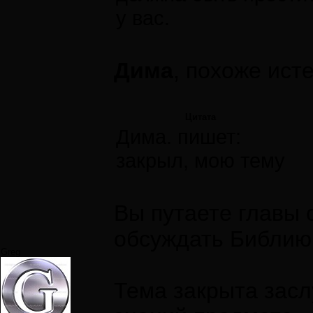
у вас.
Дима
, похоже ист
Цитата
Дима. пишет:
закрыл, мою тему
Вы путаете главы 
обсуждать Библию
Greg
Тема закрыта засл