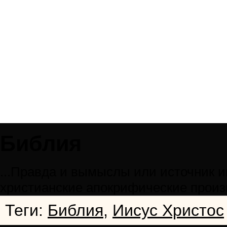
Библия
...Правда и вымыслы или источник 
христианскиe апокрифические произв
Теги:
Библия
,
Иисус Христос