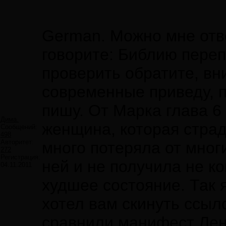
German. Можно мне отве
говорите: Библию переп
проверить обратите, вн
современные приведу, 
пишу. От Марка глава 6 
Дима.
женщина, которая стра
Сообщений:
498
Авторитет:
много потеряла от мног
272
Регистрация:
ней и не получила не к
04.11.2011
худшее состояние. Так 
хотел вам скинуть ссыл
сравнили манифест Лени