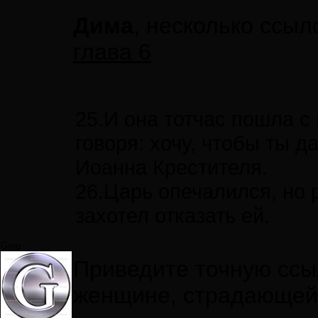
Дима
, несколько ссы
глава 6
25.И она тотчас пошла с
говоря: хочу, чтобы ты д
Иоанна Крестителя.
26.Царь опечалился, но 
захотел отказать ей.
Greg
Приведите точную ссыл
женщине, страдающей