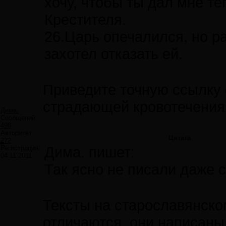
хочу, чтобы ты дал мне т
Крестителя.
26.Царь опечалился, но р
захотел отказать ей.
Приведите точную ссылку 
страдающей кровотечения
Дима.
Сообщений:
498
Авторитет:
Цитата
272
Дима. пишет:
Регистрация:
04.11.2011
Так ясно не писали даже с
Тексты на старославянско
отличаются, они написаны