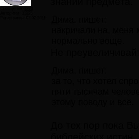
знаний предмета.
Сообщений:
3270
Авторитет:
11325
Дима. пишет:
Регистрация:
07.02.2011
накричали на, меня 
нормально воще.
Не преувеличивайт
Дима. пишет:
за то, что хотел спр
пяти тысячам челове
этому поводу и все.
До тех пор пока В
библейских истин, 