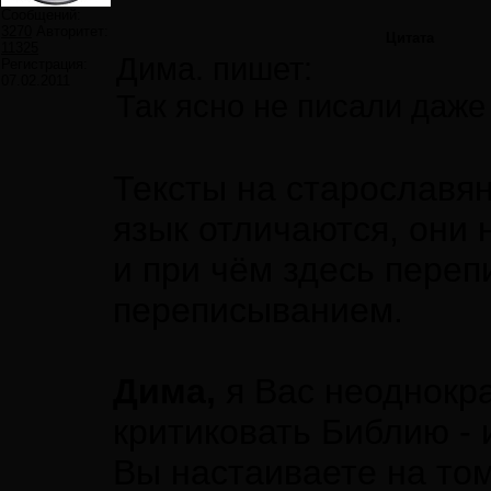
Сообщений:
3270
Авторитет:
Цитата
11325
Дима. пишет:
Регистрация:
07.02.2011
Так ясно не писали даже 
Тексты на старославя
язык отличаются, они 
и при чём здесь переп
переписыванием.
Дима,
я Вас неоднокра
критиковать Библию - 
Вы настаиваете на том