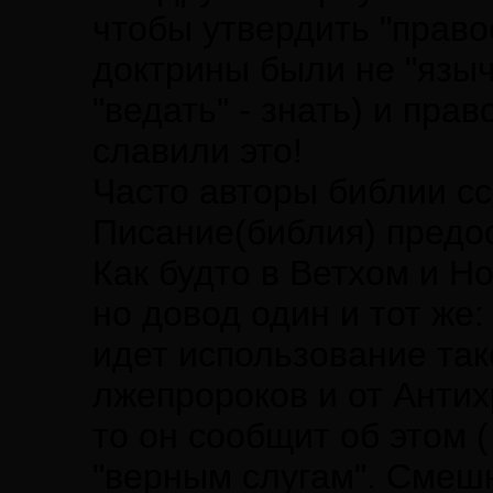
чтобы утвердить "право
доктрины были не "языч
"ведать" - знать) и пр
славили это!
Часто авторы библии сс
Писание(библия) предос
Как будто в Ветхом и Н
но довод один и тот же:
идет использование так
лжепророков и от Антихр
то он сообщит об этом 
"верным слугам". Смешн