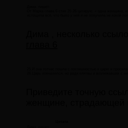
Дима. пишет:
От Марка глава 6 стих 25 26 цитирую: « одна женщина, 
истощила всё, что было у ней и не получила не кокой п
Дима , несколько ссыл
глава 6
25.И она тотчас пошла с поспешностью к царю и просила,
26.Царь опечалился, но ради клятвы и возлежавших с ним
Приведите точную ссыл
женщине, страдающей 
Цитата
Дима. пишет: