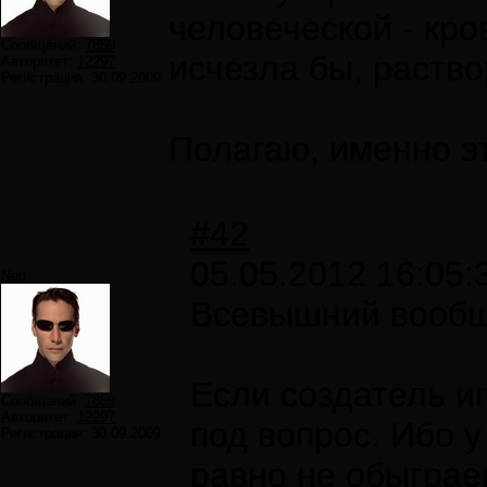
человеческой - кро
Сообщений:
7859
исчезла бы, раство
Авторитет:
12297
Регистрация:
30.09.2009
Полагаю, именно э
#42
05.05.2012 16:05:
Neo
Всевышний вообще
Если создатель и
Сообщений:
7859
Авторитет:
12297
под вопрос. Ибо у
Регистрация:
30.09.2009
равно не обыграе