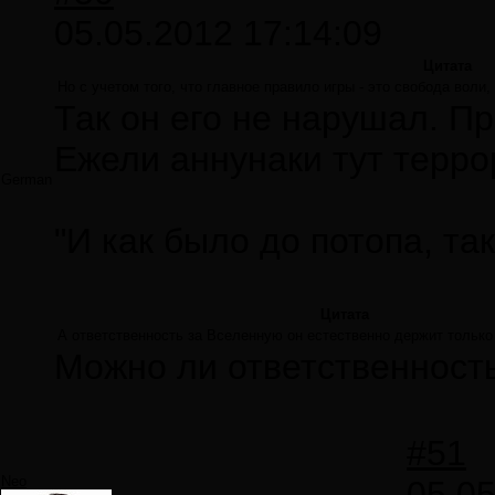
05.05.2012 17:14:09
Цитата
Но с учетом того, что главное правило игры - это свобода воли
Так он его не нарушал. Пр
Ежели аннунаки тут терро
German
"И как было до потопа, так
Цитата
А ответственность за Вселенную он естественно держит только
Можно ли ответственность
#51
Neo
05.05