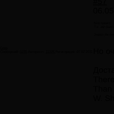
#57
06.05
Neo пишет:
Т.е. им было
Знают ли он
Greg
Но оч
Сообщений:
3270
Авторитет:
11325
Регистрация:
07.02.2011
Дост
There
Than 
W. Sh