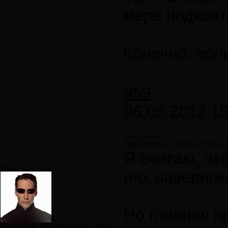
мере подконт
Конечно, есл
#59
06.05.2012 15
Greg пишет:
Достаточно ли человечество выр
Я считаю, чт
Neo
них наверняк
Но главная п
Сообщений:
7859
Авторитет:
12297