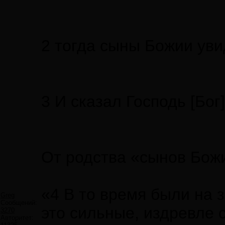
2 тогда сыны Божии увид
3 И сказал Господь [Бог
От родства «сынов Божи
«4 В то время были на 
Greg
Сообщений:
это сильные, издревле 
3270
Авторитет: