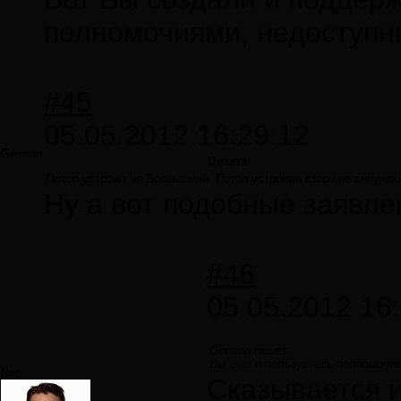
полномочиями, недоступны
#45
05.05.2012 16:29:12
German
Цитата
Потоп устроил не Всевышний. Потоп устроили старшие аннунак
Ну а вот подобные заявл
#46
05.05.2012 16
German пишет:
Вы еще и пользуетесь полномочиям
Neo
Сказывается и