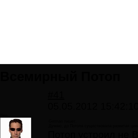
Всемирный Потоп
#41
05.05.2012 15:42:1
Neo
German пишет:
Думаю, до Потопа существовала развитая цивил
Потоп устроил не В