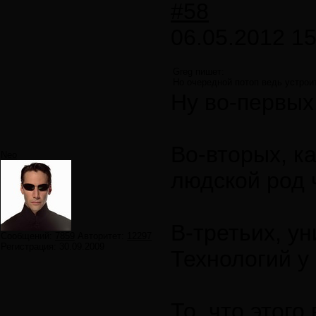
#58
06.05.2012 15
Greg пишет:
Но очередной потоп ведь устроить
Ну во-первых
Во-вторых, к
Neo
людской род 
В-третьих, у
Сообщений:
7859
Авторитет:
12297
Регистрация:
30.09.2009
Технологий у
То, что этог