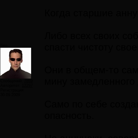
Когда старшие анну
Либо всех своих соб
спасти чистоту сво
Neo
Они в общем-то сам
мину замедленного 
Сообщений:
7859
Авторитет:
12297
Регистрация:
30.09.2009
Само по себе созда
опасность.