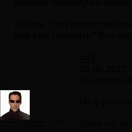
Именно поэтому он может
Кстати, "под ответственн
кем ему отвечать? Вот во
#49
05.05.2012 
Он может ис
Neo
Но с учетом
Даже не то,
Сообщений:
7859
Авторитет:
12297
Регистрация:
30.09.2009