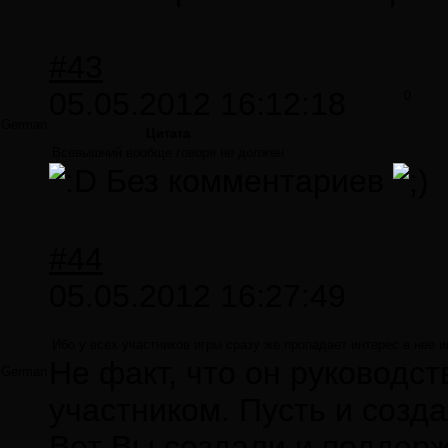
#43
05.05.2012 16:12:18
0
German
Цитата
Всевышний вообще говоря не должен
Без комментариев
#44
05.05.2012 16:27:49
Ибо у всех участников игры сразу же пропадает интерес в нее 
Не факт, что он руководс
German
участником. Пусть и созда
Вот Вы создали и поддерж