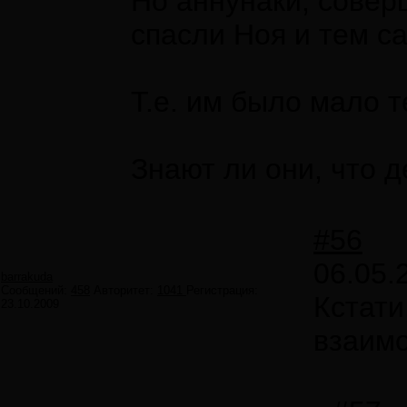
Но аннунаки, совер
спасли Ноя и тем с
Т.е. им было мало т
Знают ли они, что 
#56
06.05.
barrakuda
Сообщений:
458
Авторитет:
1041
Регистрация:
Кстати
23.10.2009
взаимо