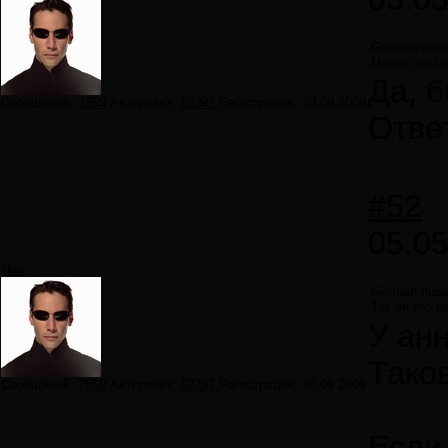
German пише
Можно ли от
Да, б
Сообщений:
7859
Авторитет:
12297
Регистрация:
30.09.2009
Отве
#52
05.05
Neo
German пише
Так он его н
У анн
Тако
Сообщений:
7859
Авторитет:
12297
Регистрация:
30.09.2009
Если