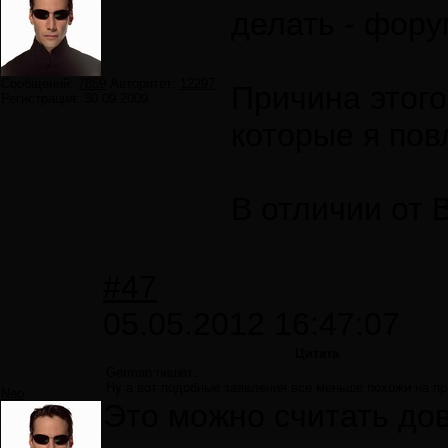
делать - фору
Сообщений:
7859
Авторитет:
12297
Причина этого
Регистрация:
30.09.2009
которые я пов
В отличии от
#47
05.05.2012 16:47:07
Цитата
German пишет:
Ну а вот подобные заявления все меньше похожи на п
Neo
Это можно считать дов