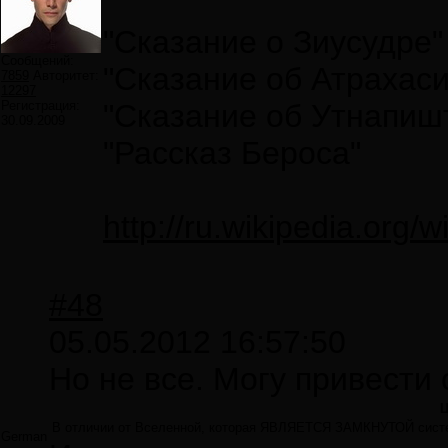
"Сказание о Зиусудре"
Сообщений:
"Сказание об Атрахаси
7859
Авторитет:
12297
Регистрация:
"Сказание об Утнапиш
30.09.2009
"Рассказ Бероса"
http://ru.wikiped
#48
05.05.2012 16:57:50
Но не все. Могу привести 
Ц
В отличии от Вселенной, которая ЯВЛЯЕТСЯ ЗАМКНУТОЙ систе
German