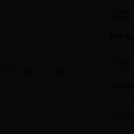
Neo пишет:
В-третьих, у
Им мо
Neo пишет:
а в том, чт
Greg
Сообщений:
3270
Авторитет:
11325
Регистрация:
07.02.2011
стоп
Neo пишет:
Нужно их вс