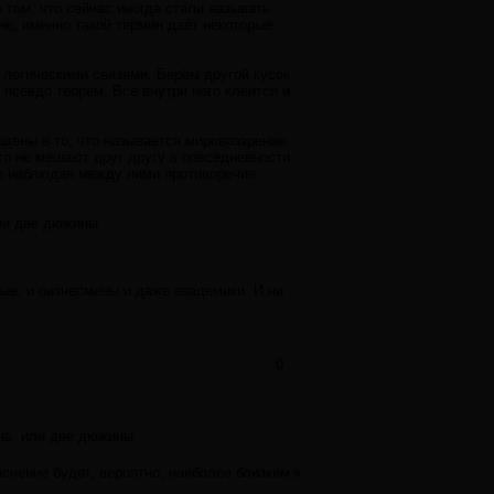
в том, что сейчас иногда стали называть
не, именно такой термин даёт некоторые
логическими связями. Берём другой кусок
 псевдо теорем. Все внутри него клеится и
ещены в то, что называется мировоззрение.
то не мешают друг другу в повседневности.
не наблюдая между ними противоречия.
ли две дюжины.
ые, и бизнесмены и даже академики. И ни
0
на, или две дюжины.
яснение будет, вероятно, наиболее близким к