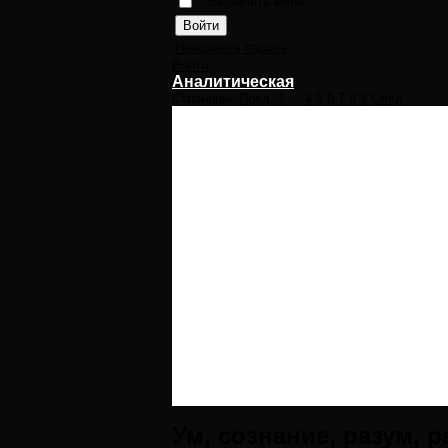
Запомнить меня
Напомнить пароль
Войти
Аналитическая
Страницы:
Пред.
1
...
4
5
6
7
8
9
След.
Ум, сознание, разум, ра