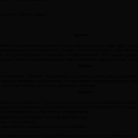
 краснеет. Люблю таких!"
Цитата
бность одновременно держаться двух противоречащих друг другу убежд
 воспоминания; следовательно, сознаёт, что мошенничает с действител
я, что действительность осталась неприкосновенна. Этот процесс долже
 должен быть и бессознательным, иначе возникнет ощущение лжи, а знач
Цитата
и не осознаёт, что лжёт. Аккуратность тут нужна только для осуществле
 лживого припирать аргументами, он не отвечает контраргументами, а и
отсутствие разума и хочется прекратить общение.
Цитата
с митингов занимаются "суперсложной психологической эквилибристикой
достаточно развитого ума и крайней глупости (благоглупости), а также
 и тренировалось по Оруэллу у членов партии.
руэла была написана, что-то вроде 1949 года.
вала свой "новояз".
 нам поможет раскрыть смысл этого явления.
 всё вами написанное. Такое действительно имеет место, причём нарас