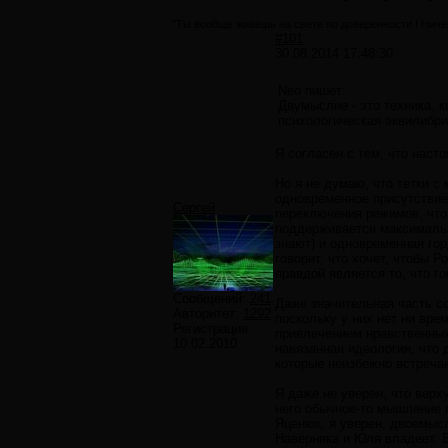
"Ты вообще живёшь на свете по доверенности ! Ничег
#101
30.08.2014 17:48:30
Neo пишет:
Двумыслие - это техника, к
психологическая эквилибри
Я согласен с тем, что нас
Но я не думаю, что тетки 
одновременное присутствие 
Сергей
переключения режимов, что 
поддерживается максимальна
знают) и одновременная гор
говорит, что хочет, чтобы Р
правдой является то, что г
Сообщений:
241
Даже значительная часть с
Авторитет:
1292
поскольку у них нет ни вре
Регистрация:
привлечением нравственных
10.02.2010
навязанная идеология, что 
которые неизбежно встречаю
Я даже не уверен, что верх
него обычное-то мышление п
Яценюк, я уверен, двоемысл
Наверняка и Юля владеет. 