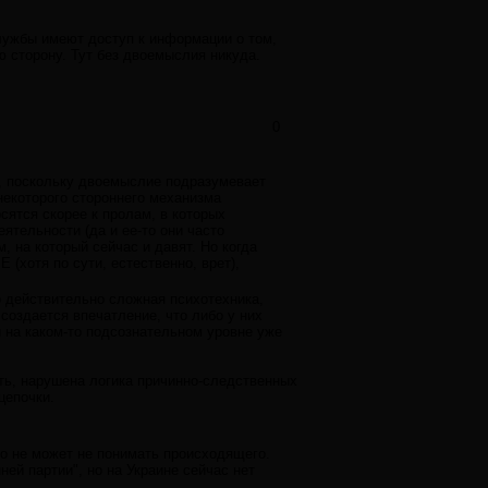
лужбы имеют доступ к информации о том,
 сторону. Тут без двоемыслия никуда.
0
", поскольку двоемыслие подразумевает
 некоторого стороннего механизма
сятся скорее к пролам, в которых
тельности (да и ее-то они часто
 на который сейчас и давят. Но когда
 (хотя по сути, естественно, врет),
о действительно сложная психотехника,
создается впечатление, что либо у них
и на каком-то подсознательном уровне уже
ть, нарушена логика причинно-следственных
цепочки.
то не может не понимать происходящего.
й партии", но на Украине сейчас нет