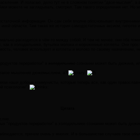
 населения. И полагаю, дело тут не в сложном понятии "двое-мыслия", а 
ики можете не заглядывать, смотрел. Там такого определения нет. Но м
остаточной информации. Он сам себя вполне обосновывает внутренними 
иной области. Там такая же история самодостаточных аксиом, гипотез и
пиально расходится в чём-то между собой. И тем не менее, они оба пом
, как в холодильнике, бутылка молока и мороженные котлеты. Они прос
мость, человек использует и котлеты и молоко по своему назначению, 
продуктов переработки" в
холодильнике
сознании может быть дюжина, и
ь такое мышление дюжемыслием, а?
язи наши добрые коммунисты, которые теперь все, как один православн
ой психологии".
rinks:
Цитата
слие.
ных "продуктов переработки" в холодильнике сознании может быть дюжи
 наблюдается, причем очень у многих. И в большинстве случаев твое объ