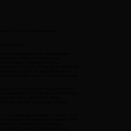
0
жешь. Т.е. это это суперсложная
чной выгоды.
", поскольку двоемыслие подразумевает
некоторого стороннего механизма
сятся скорее к пролам, в которых
тельности (да и ее-то они часто толком не
 сейчас и давят. Но когда такая тетка
ути, естественно, врет), потому что для нее
персонал) по-настоящему не двоемыслит,
ого разбирательства (причем, желательно, с
ернутой сейчас на Украине. Плюс
 заглушить всякие мелкие нестыковки,
ко, то начинаешь сомневаться в том, что у
всего деньги, за которые его и держат. Вот
е может не понимать происходящего.
й партии", но на Украине сейчас нет