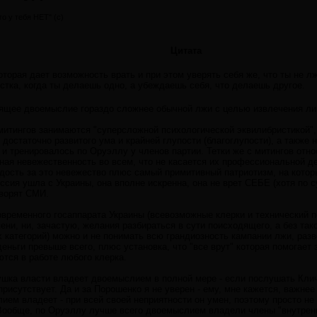
о у тебя НЕТ" (c)
Цитата
оторая дает возможность врать и при этом уверять себя же, что ты не л
стка, когда ты делаешь одно, а убеждаешь себя, что делаешь другое.
тоящее двоемыслие гораздо сложнее обычной лжи с целью извлечения ли
с митингов занимаются "суперсложной психологической эквилибристикой
достаточно развитого ума и крайней глупости (благоглупости), а также 
и тренировалось по Оруэллу у членов партии. Тетки же с митингов отно
я невежественность во всем, что не касается их профессиональной дея
дость за это невежество плюс самый примитивный патриотизм, на который
оссия ушла с Украины, она вполне искренна, она не врет СЕБЕ (хотя по с
оворят СМИ.
овременного госаппарата Украины (всевозможные клерки и технический 
мени, ни, зачастую, желания разбираться в сути поисходящего, а без так
 категорий) можно и не понимать всю грандиозность кампании лжи, разв
деньги превыше всего, плюс установка, что "все врут" которая помогает
тся в работе любого клерка.
ушка власти владеет двоемыслием в полной мере - если послушать Клич
рисутствует. Да и за Порошенко я не уверен - ему, мне кажется, важнее 
ием владеет - при всей своей неприятности он умен, поэтому просто н
Вообще, по Оруэллу лучше всего двоемыслием владели члены "внутренне