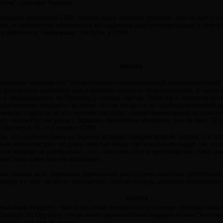
ртии" - она вне Украины.
ладеют работники СМИ, причем даже низовых уровней - эти по долгу с
еле, и ежеминутно занимаются ее подменой или интерпретацией в нужную
же работал в "Миниправе", по-сути, в СМИ.
Цитата
с митингов занимаются "суперсложной психологической эквилибристикой
достаточно развитого ума и крайней глупости (благоглупости), а также
 и тренировалось по Оруэллу у членов партии. Тетки же с митингов отно
ая невежественность во всем, что не касается их профессиональной дея
еменная гордость за это невежество плюс самый примитивный патриотизм,
очет, чтобы Россия ушла с Украины, она вполне искренна, она не врет СЕБЕ
 является то, что говорят СМИ.
ть, что двоемыслием на Украине владеет каждый второй, потому что эт
ько интеллектуал, но даже простые люди частенько себя ведут так, что 
 они вообще не соображают, что сами себе лгут и противоречат, либо он
ет быть сами того не осознавая.
дям сломан мозг, нарушена нормальная рассудочно-мозговая деятельнос
правду от лжи, не могут составлять сколько-нибудь длинные логические 
Цитата
емыслием владеет - при всей своей неприятности он умен, поэтому прос
Вообще, по Оруэллу лучше всего двоемыслием владели члены "внутренне
ртии" - она вне Украины.