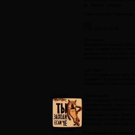
Да, Яценюк - виртуоз.
"Какой молодец! Врет и не
#103
31.08.2014 01:54:42
Neo пишет:
Двоемыслие означает спосо
какую сторону менять свои
двоемыслия он уверяет себ
осуществишь аккуратно, но
asdf пишет:
Тот, кто двумыслит, вряд л
поверили. Когда начинаешь
Складывается впечатление 
Forester
Сергей пишет:
Но я не думаю, что тетки 
одновременное присутствие 
переключения режимов, что
Уважаемые господа. Книга О
И Вики на эту тему организо
Не думаю, что язык Оруэла
Сообщений:
Я ни сколько не оспариваю
3244
Авторитет: