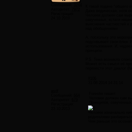
Сообщений:
3244
К такой подаче "общего о
Авторитет:
7972
Даже ведическая, хотя о
Регистрация:
Человек должен сам выра
24.10.2010
озвученных, кстати наши
выяснения частностей и 
над обобщениями.
А, поскольку это меропри
подсовывает свои ёлки. 
использования. И, надеюс
принципе.
P.S. Тема возникла спон
Может есть смысл её про
перенести этот диалог (Ne
#106
31.08.2014 14:31:14
asdf
Forester пишет:
Сообщений:
564
Человек должен сам вы
Авторитет:
679
Принципов, озвученных
Регистрация:
23.10.2013
Человек изначально ник
родителями разбираться
Чем раньше это осознат