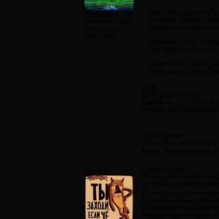
Для себя я выделяю (да
Сообщений:
241
принципе, первое пред
Авторитет:
1292
искренне стремится со
Регистрация:
10.02.2010
Проблема в том, что во
пока практически нигде
Потому мне, кстати, и
точно так же целостным
#105
31.08.2014 13:07:02
Сергей,
по сути тема об 
которые нам подсовывают
Сергей пишет:
Для себя я выделяю (да 
Верно. Философия нам в 
Сергей пишет:
Forester
В принципе, первое пред
искренне стремится сост
Я тебя прекрасно понимаю
Если изначально дать нек
останется только украси
Игрушки будут не твои. Т