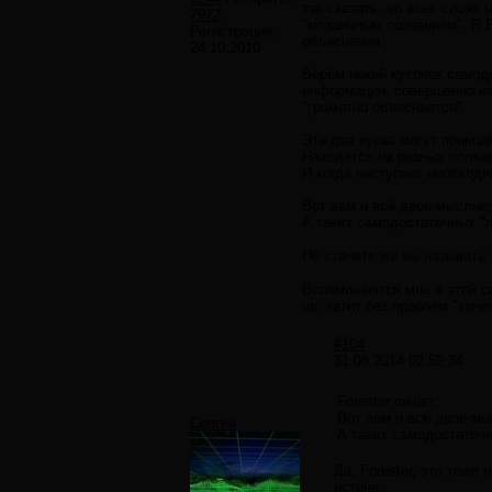
так сказать, во всех слоях
7972
"мозаичным сознанием". В В
Регистрация:
объяснения.
24.10.2010
Берём некий кусочек самод
информации, совершенно из 
"грамотно объясняется".
Эти два куска могут принци
Находятся на разных полках
И когда наступает необходи
Вот вам и всё двое-мыслие.
А таких самодостаточных "
Не станете же вы называт
Вспоминаются мне в этой св
чо, катит без проблем "тонк
#104
31.08.2014 02:52:34
Forester пишет:
Вот вам и всё двое-мы
Сергей
А таких самодостаточ
Да, Forester, это тоже
истине.