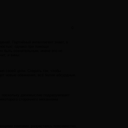
0
ений. Партийный интеллигент знает, в
ьностью; однако при помощи
н быть сознательным, иначе его не
ит, и вины.
ния своей цели. Соврать так, чтобы
щет новые обвинения, всё более абсурдные.
", поскольку двоемыслие подразумевает
 некоторого стороннего механизма
тающими темпами, разрастаясь повсеместно,