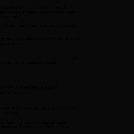
 частному и от частного к общему. В
анной тобой ситуации, даже если человек
у взглядов.
м "общим" уже владеет. В литературе же я
едставляется наиболее целостной. Но в ней
зал, молчат.
20
ния не столько внешних причин,
астному и от частного к общему.
 этот аспект.
анной тобой ситуации, даже если человек
 взглядов.
это будет напоминать ёлку, которую
йнерами. То есть ёлка будет не твоя.