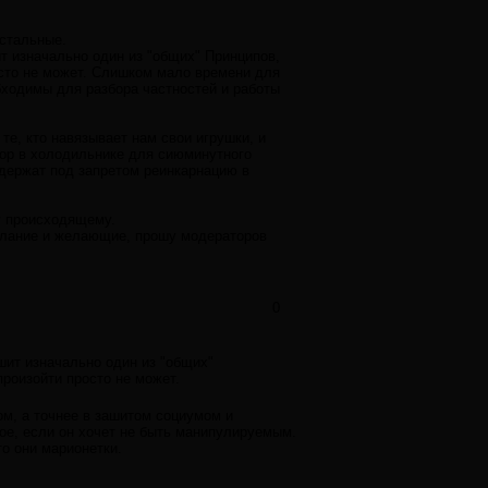
остальные.
т изначально один из "общих" Принципов,
сто не может. Слишком мало времени для
бходимы для разбора частностей и работы
те, кто навязывает нам свои игрушки, и
бор в холодильнике для сиюминутного
 держат под запретом реинкарнацию в
у происходящему.
желание и желающие, прошу модераторов
0
шит изначально один из "общих"
роизойти просто не может.
м, а точнее в зашитом социумом и
ое, если он хочет не быть манипулируемым.
то они марионетки.