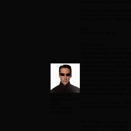
полноценной "внутренней па
Лучше всего двоемыслием в
что происходит на самом д
Кстати, Уинстон в "1984" то
#102
30.08.2014 22:38:39
Сергей пишет:
Но я не думаю, что тетки 
одновременное присутствие 
переключения режимов, что
Neo
поддерживается максимальн
толком не знают) и одновр
такая тетка говорит, что х
потому что для нее правдой
Я конечно не буду утвержда
овладеть которой может тол
разрыв нейронов в голове и
овладели двоемыслием, мож
Сообщений:
7859
Авторитет:
Скорее все же первое - лю
12297
связей. Не могут отличить 
Регистрация:
30.09.2009
Вот Яценюк, я уверен, дво
Наверняка и Юля владеет. 
полноценной "внутренней па