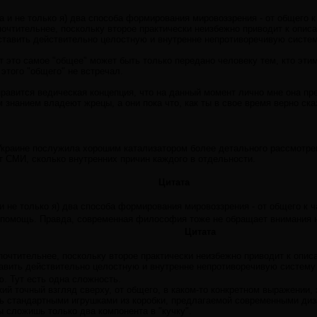
 и не только я) два способа формирования мировоззрения - от общего к
почтительнее, поскольку второе практически неизбежно приводит к опис
ставить действительно целостную и внутренне непротиворечивую систем
т это самое "общее" может быть только передано человеку тем, кто эти
 этого "общего" не встречал.
 нравится ведическая концепция, что на данный момент лично мне она пр
 знанием владеют жрецы, а они пока что, как ты в свое время верно ска
Украине послужила хорошим катализатором более детального рассмотре
 СМИ, сколько внутренних причин каждого в отдельности.
Цитата
и не только я) два способа формирования мировоззрения - от общего к ч
помощь. Правда, современная философия тоже не обращает внимания на
Цитата
почтительнее, поскольку второе практически неизбежно приводит к опис
авить действительно целостную и внутренне непротиворечивую систему
. Тут есть одна сложность.
ий точный взгляд сверху, от общего, в каком-то конкретном выражении, 
ть стандартными игрушками из коробки, предлагаемой современными диза
ы сложишь только два компонента в "кучку".