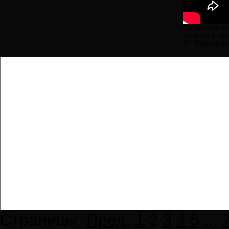
There are more 
Than are dreamt
W. Shakespear
Страницы:
Пред.
1
2
3
4
5
...