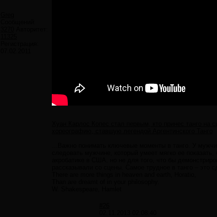
Greg
Сообщений:
3270
Авторитет:
11325
Регистрация:
07.02.2011
Хуан Карлос Копес стал первым, кто принес танго на с
хореографию, ставшую легендой Аргентинского Танго
...Важно понимать ключевые моменты в танго. У мужчи
следовать мужчине, который умеет мягко ее показать, б
акробатике в США, но не для того, что бы демонстриро
рассказывали со сцены. Самое трудное в танго – это с
There are more things in heaven and earth, Horatio,
Than are dreamt of in your philosophy.
W. Shakespeare, Hamlet
#26
02.11.2013 02:08:40