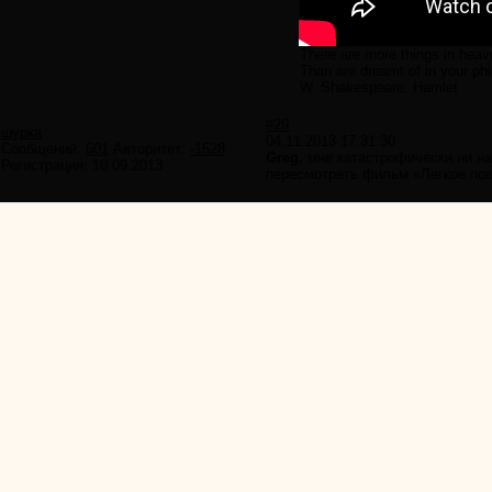
There are more things in heav
Than are dreamt of in your ph
W. Shakespeare, Hamlet
#29
шурка
04.11.2013 17:31:30
Сообщений:
601
Авторитет:
-1528
Greg,
мне катастрофически ни на
Регистрация:
10.09.2013
пересмотреть фильм «Легкое пов