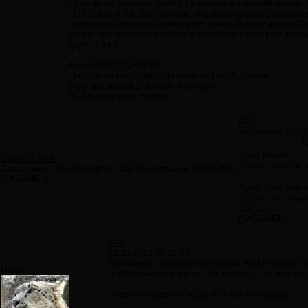
Сами артисты очень любят танцевать в обычной жизни. 
- С Глебом у нас был период, когда мы просто с ума сх
профессионалы исполняют этот танец. В спектакле «Лож
сохранили пожилые супруги и пронесли через всю жизнь
дарит танго.
Анна ЖАВОРОНКОВА
There are more things in heaven and earth, Horatio,
Than are dreamt of in your philosophy.
W. Shakespeare, Hamlet
#23
01.11.2013 22:16
Ц
Greg пишет:
СВЯТОСЛАВ
Танго - это сос
Сообщений:
254
Авторитет:
336
Регистрация:
02.03.2013
(ЗАБАНЕН)
Танго - это вер
Танго - это сам
Танго....
(ЗАБАНЕН)
#24
01.11.2013 22:21:48
Вспомнил. На одном из уроков, нам Клаудио ра
Наль
необходимо управлять во время танца мужчине
Энергия образуется где то в области груди...