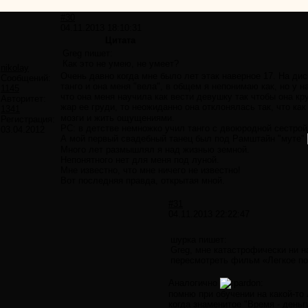
#30
04.11.2013 18:10:31
Цитата
Greg пишет:
Как это не умею, не умеет?
nikolay
Очень давно когда мне было лет этак наверное 17. На дис
Сообщений:
танго и она меня "вела", в общем я непонимаю как, но у 
1145
что она меня научила как вести девушку так чтобы она кру
Авторитет:
жар ее груди, то неожиданно она отклонялась так, что ка
1341
мозги и жить ощущениями.
Регистрация:
РС: в детстве немножко учил танго с двоюродной сестрой,
03.04.2012
А мой первый свадебный танец был под Рамштайн "муте"
Много лет размышлял я над жизнью земной.
Непонятного нет для меня под луной.
Мне известно, что мне ничего не известно!
Вот последняя правда, открытая мной.
#31
04.11.2013 22:22:47
шурка пишет:
Greg, мне катастрофически ни н
пересмотреть фильм «Легкое по
Аналогично
помню при обучении на какой-то 
когда знаменитое "Время - деньг