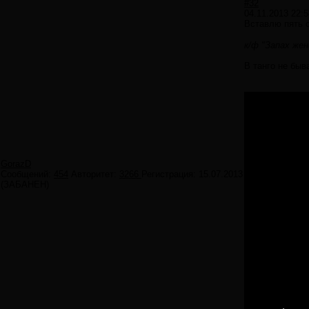
#32
04.11.2013 22:5
Вставлю пять 
к/ф "Запах же
В танго не быв
GorazD
Сообщений:
454
Авторитет:
3266
Регистрация:
15.07.2013
(ЗАБАНЕН)