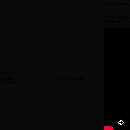
W. Shakespear
#37
08.11.2013 23:
Декамерон Т
Greg
Сообщений:
3270
Авторитет:
11325
Регистрация:
07.02.2011