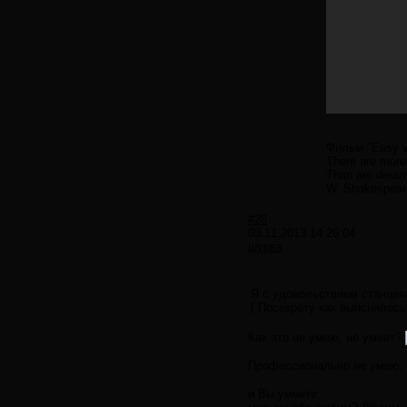
Фильм "Easy vir
There are more 
Than are dreamt
W. Shakespear
#28
03.11.2013 14:26:04
шурка
Я с удовольствием станцева
( Посекрету как выяснилось 
Как это не умею, не умеет?
Профессионально не умею, а
и Вы умеете,