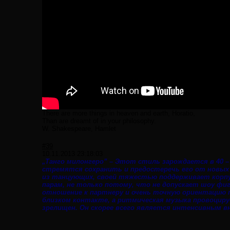
There are more things in heaven and earth, Horatio,
Than are dreamt of in your philosophy.
W. Shakespeare, Hamlet
#39
10.11.2013 23:18:03
„Танго милонгеро” – Этот стиль зарoждается в 40 
стремятся сохранить и предостеречь его от новых 
из танцующих, своей тяжестью поддерживает корпу
парам, не только потому, что не допускает шоу фи
отношение к партнеру и очень точную ориентацию п
близком контакте, а ритмическая музыка провоци
зрелищен. Он скорее всего является интенсивным 