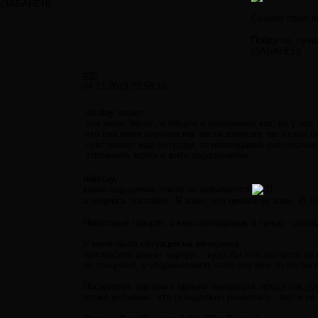
(ЗАБАНЕН)
Сознаю свою вин
Пойду ка, луч
(ЗАБАНЕН)
#35
04.11.2013 23:58:16
nikolay пишет:
она меня "вела", в общем я непонимаю как, но у на
что она меня научила как вести девушку так чтобы он
чувствовал жар ее груди, то неожиданно она отклоня
отключать мозги и жить ощущениями.
nikolay,
какие ощущения, такое не забывается
а подпись поставил:"Я знаю, что ничего не знаю. В то
Некоторые говорят, с кем совпадаешь в танце - совп
У меня была ситуация на вечеринке,
пригласила дама - караул... куда бы я не пытался её
не танцевал, а уворачивался, чтоб она мне по ногам н
Посмотрел, как они с мужем танцевали, вроде как др
позже услышал, что скандально развелись - вот и н