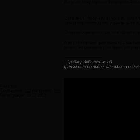
В эту же тему картина Фредерика Фонте
Вспомнил. На одном из уроков, нам Кл
(энергией) необходимо управлять во в
Энергия образуется где то в области гр
А вот это лучше практиковать с насто
можно, но реальному он будет уступат
-------------------------------
*
Трейлер добавлен мной,
фильм ещё не видел, спасибо за подска
Razaneq
Сообщений:
103
Авторитет:
596
Регистрация:
16.07.2013