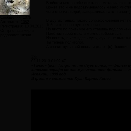
В общем можно объяснить все механически, по
может это и не подразумевалось ничего мисти
чего многих людей, завораживает этот танец=)
Сообщений:
1075
В других танцах такого соприкосновения нет по
Авторитет:
1052
Тебе интересно чужое мнение,
Регистрация:
10.04.2013
Но чисто по привычке его ставишь под сомнени
Он тряс наш мир и
Полётом твоей мысли можно любоваться,
радовался жизни.
Но понять, в чем здесь суть, лучше не пытатьс
Ты теперь политолог,
А значит путь твой весел и долог. (с) Поющие
#25
02.11.2013 01:02:47
«Танго» (исп. Tango, no me dejes nunca) — фильм
кинематографа стиле музыкального фильма — тан
Испании, 1998 год.
В фильме снимается Хуан Карлос Копес.