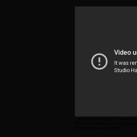
There are more things in heaven an
Than are dreamt of in your philoso
W. Shakespeare, Hamlet