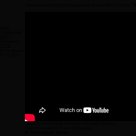
Замечательный короткометражный фильм Marco Calvise "Mi
Greg
Сообщений:
3270
Авторитет:
11325
Регистрация:
07.02.2011
There are more things in heaven and earth, Horatio,
Than are dreamt of in your philosophy.
W. Shakespeare, Hamlet