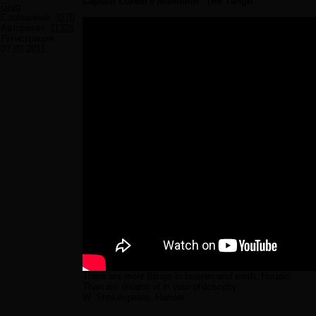
Captain Corelli's mandolin ''The Tango''
Greg
Сообщений:
3270
Авторитет:
11325
Регистрация:
07.02.2011
There are more things in heaven and earth, Horatio,
Than are dreamt of in your philosophy.
W. Shakespeare, Hamlet