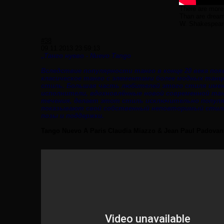
There are more 
Than are dreamt
W. Shakespear
#38
09.11.2013 23:59:13
„Танго нуево - Nuevo Tango
Вследствие популярности танго в конце 20 века п
класическое танго с элементами более модных танц
стиль. Большая часть любителей этого стиля име
исполнители, вдохновлённые новой современной та
течения, делает этот стиль исключительно популяр
показывают свой собственный неповторимый стиль
позы и поддержки.
Tango Nuevo A Paris Claudia Miazzo & Jean Paul Padovan