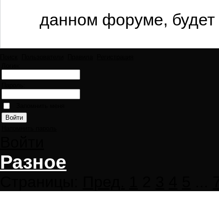
данном форуме, будет 
Поиск
Пользователи
Правила
Регистрация
Логин:
Пароль:
Запомнить меня
Напомнить пароль
Войти
Разное
Страницы:
Пред.
1
2
3
4
5
...