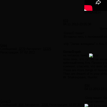
(ЗАБАНЕН)
#33
04.11.2013 23:05:38
Цита
GorazD пишет:
Вставлю пять с половиной ко
к/ф "Запах женщины" с Аль 
Greg
Сообщений:
3270
Авторитет:
11325
GorazD-ций
,
Регистрация:
07.02.2011
не читаешь тему,
ясен пень, это тут же не инса
крёстный отец
Аль Пачино у м
коммент, спасибо, что внёс 
There are more things in heaven
Than are dreamt of in your phil
W. Shakespeare, Hamlet
#34
04.11.2013 23:1
Greg пишет: G
GorazD
представлен.
Сообщений:
454
Авторитет:
3266
Регистрация:
15.07.2013
Есть чут