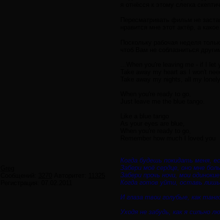
я отнёсся к этому слегка скепти
Пересматривать фильм не заставл
нравится мне этот актёр, а како
Поскольку рабочая неделя тольк
чтоб Вам не соблазниться други
...When you're leaving me - if I let
Take away my heart as I won't nee
Take away my nights, all my lonely
When you're ready to go,
Just leave me the blue tango.
Like a blue tango
As your eyes are blue,
When you're ready to go,
Remember how much I loved you
Когда будешь покидать меня, е
Забери моё сердце, оно мне бол
Greg
Забери прочь ночи, мои одинокие
Сообщений:
3270
Авторитет:
11325
Когда готов уйти, оставь лишь
Регистрация:
07.02.2011
И глаза твои голубые, как танго
Уходя не забудь, как я сильно л