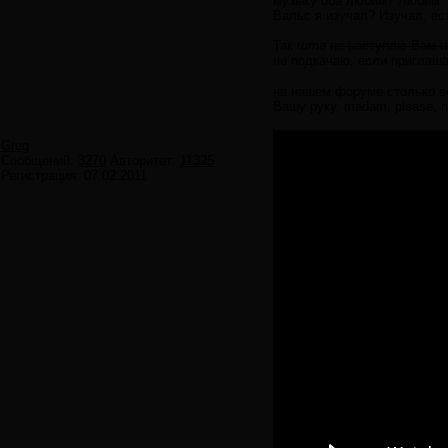
музыку оба любим? Любим.
Вальс я изучал? Изучал, ес
Так
шта
не наступлю Вам н
не подкачаю, если приглаш
на нашем форуме столько в
Вашу руку, madam, please, 
Greg
Сообщений:
3270
Авторитет:
11325
Регистрация:
07.02.2011