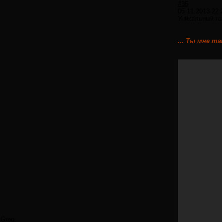
#36
05.11.2013 22:
Уникальный го
... Ты мне т
Greg