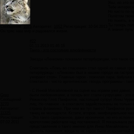
Увы, но это п
Тебе интересн
Но чисто по п
Полётом твое
Но понять, в 
Ты теперь пол
Сообщений:
1075
Авторитет:
1052
Регистрация:
10.04.2013
А значит путь
Он тряс наш мир и радовался жизни.
#22
01.11.2013 01:46:16
Танго - это состояние влюблённости
Звезды «Ленкома» показали петербуржцам, что такое ст
Спектакль «Ложь во спасение» стал одной из самых гро
петербуржцы - «Ленком» был в нашем городе на гастрол
умирают стоя». Главные герои - пожилая пара, бабушка
спектакля - чисто аргентинская: гвоздь программы - тан
- С Инной Михайловной на сцене мы играем уже давно, - 
Greg
были любовниками, а теперь вот стали супругами - это 
Сообщений:
Режиссер Глеб Панфилов, настоящий супруг Инны Чурик
3270
лиц. Но главное - в спектакле задействованы не только
Авторитет:
страна фламенко. При чем же тут танго? Панфилов руков
11325
танец ее молодости. Кстати, второе, неофициальное наз
Регистрация:
- Это танго сдержанное, даже ироничное, но его испол
07.02.2011
кропотливо работали над постановкой. Я показывала раз
представление о танго именно для Инны Михайловны - у 
зритель понимает: когда-то их герои были искрометной п