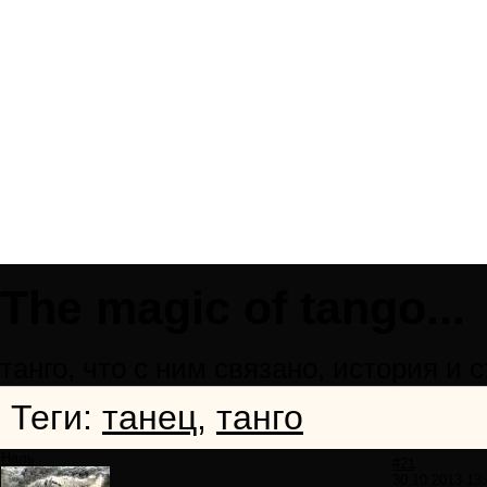
Тhe magic of tango...
танго, что с ним связано, история и с
Теги:
танец
,
танго
Наль
#21
30.10.2013 13: