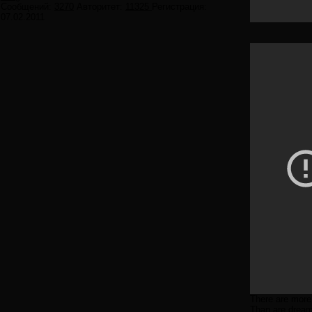
Сообщений:
3270
Авторитет:
11325
Регистрация:
07.02.2011
There are more 
Than are dreamt