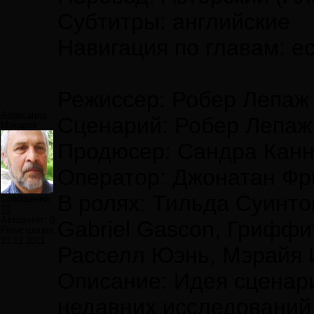
Cубтитры: английские
Навигация по главам: е
Режиссер: Робер Лепаж
Александр
Сценарий: Робер Лепаж
Макаров
Продюсер: Сандра Канн
Оператор: Джонатан Ф
В ролях: Тильда Суинто
Сообщений:
10
Авторитет:
0
Gabriel Gascon, Гриффи
Регистрация:
23.12.2011
Расселл Юэнь, Мэрайя И
Описание: Идея сценари
недавних исследований