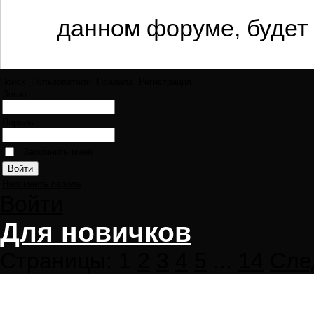
данном форуме, будет 
Поиск
Пользователи
Правила
Регистрация
Логин:
Пароль:
Запомнить меня
Напомнить пароль
Войти
Для новичков
Страницы:
1
2
3
4
5
...
14
Сле