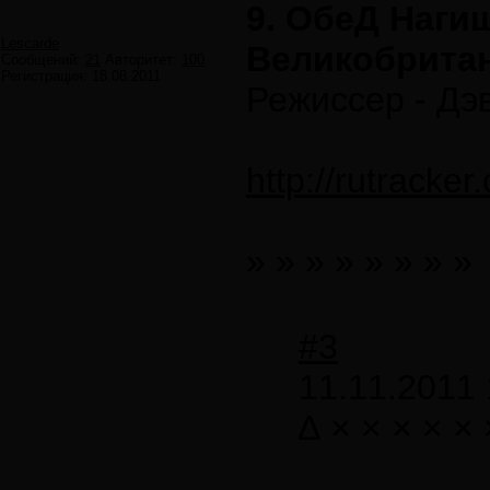
9. ОбеД Нагиш
Lescarde
Великобритан
Сообщений:
21
Авторитет:
100
Регистрация:
18.08.2011
Режиссер - Дэ
http://rutracke
» » » » » » » »
#3
11.11.2011 
∆ × × × × × 