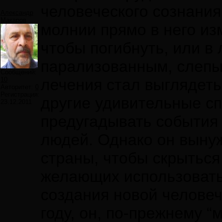
человеческого сознания
Александр
Макаров
молнии прямо в него из
чтобы погибнуть, или в
парализованным, слепым
Сообщений:
10
лечения стал выглядеть 
Авторитет:
0
Регистрация:
другие удивительные с
23.12.2011
предугадывать события 
людей. Однако он вынуж
страны, чтобы скрыться
желающих использоват
создания новой человече
году, он, по-прежнему “