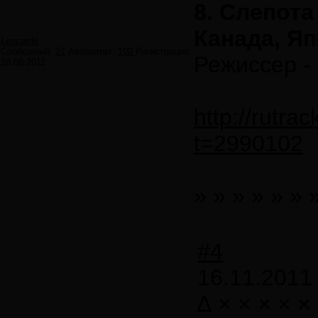
8. Слепота
Канада, Я
Lescarde
Сообщений:
21
Авторитет:
100
Регистрация:
Режиссер 
18.08.2011
http://rutra
t=2990102
» » » » » » 
#4
16.11.2011
∆ × × × × ×