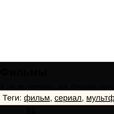
Фильмы
А так же сериалы, док. фильмы, му
Теги:
фильм
,
сериал
,
мульт
#1