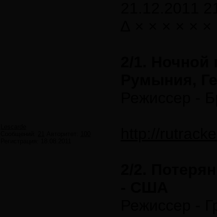
21.12.2011 2
∆ × × × × × ×
2/1. Ночной 
Румыния, Г
Режиссер - Б
Lescarde
http://rutrac
Сообщений:
21
Авторитет:
100
Регистрация:
18.08.2011
2/2. Потеря
- США
Режиссер - Г