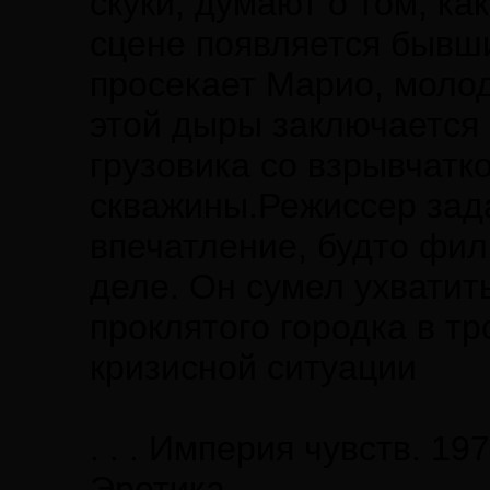
скуки, думают о том, ка
сцене появляется бывши
просекает Марио, моло
этой дыры заключается 
грузовика со взрывчатк
скважины.Режиссер зада
впечатление, будто фил
деле. Он сумел ухватит
проклятого городка в т
кризисной ситуации
. . . Империя чувств. 197
Эротика