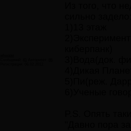
Из того, что н
сильно задело
1)13 этаж
2)Эксперимент
киберпанк)
whoopie
3)Вода(док. ф
Сообщений:
41
Авторитет:
86
Регистрация:
06.02.2012
4)Дикая Плане
5)Пи(реж. Дар
6)Ученые говор
P.S. Опять так
"Давно пора з