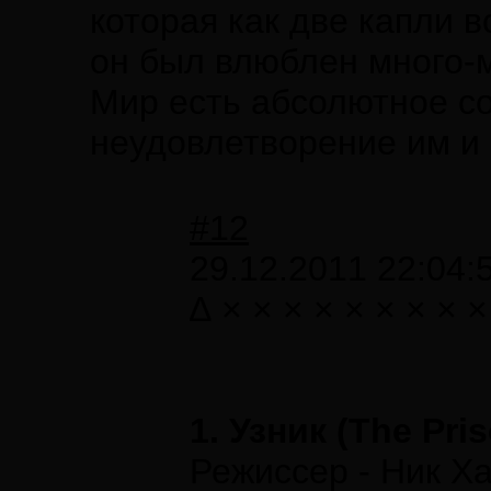
которая как две капли 
он был влюблен много-
Мир есть абсолютное с
неудовлетворение им и 
#12
29.12.2011 22:04:
∆ × × × × × × × × 
1. Узник (The Pr
Режиссер - Ник Х