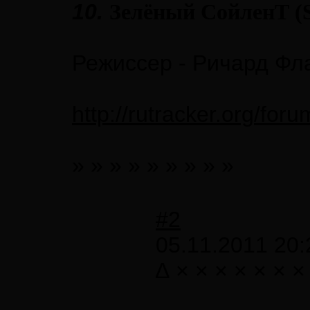
10.
Зелёный СойленТ (S
Режиссер - Ричард Фл
http://rutracker.org/fo
» » » » » » » » »
#2
05.11.2011 20:
∆ × × × × × × ×