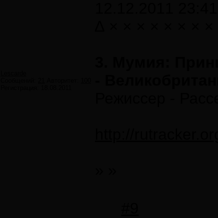
12.12.2011 23:41
∆ × × × × × × × ×
3. Мумия: Принц
Lescarde
- Великобрита
Сообщений:
21
Авторитет:
100
Регистрация:
18.08.2011
Режиссер - Рас
http://rutracker.
» »
#9