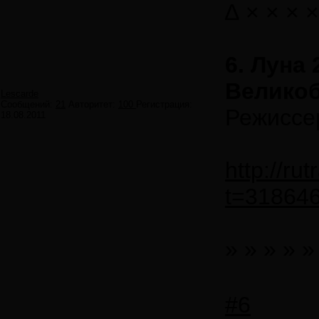
∆ × × × ×
6. Луна 
Велико
Lescarde
Сообщений:
21
Авторитет:
100
Регистрация:
Режиссе
18.08.2011
http://ru
t=31864
» » » » »
#6