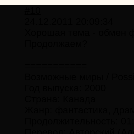
#10
24.12.2011 20:09:34
Хорошая тема - обмен 
Продолжаем?
===========
Возможные миры / Possi
Год выпуска: 2000
Страна: Канада
Жанр: фантастика, драм
Продолжительность: 01:
Перевод: Авторский (Ал