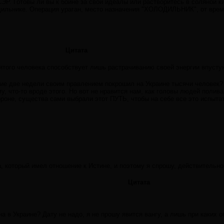
ЭР. Готовы ли вы к бойне за свои идеалы или растворитесь в соляной 
ильнике. Операция ураган, место назначения "ХОЛОДИЛЬНИК", от време
Цитата
ятого человека способствует лишь растрачиванию своей энергии впусту
ние две недели своим правлением покрошил на Украине тысячи человек?
, что-то вроде этого. Но вот не нравится нам, как головы людей полив
тороне, существа сами выбрали этот ПУТЬ, чтобы на себе все это испыт
а, который имел отношение к Истине, и поэтому я спрошу, действительно
Цитата
на в Украине? Дату не надо, я не прошу явится вангу, а лишь при каких 