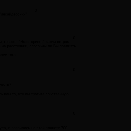
0
 "инсайдерских"
0
, говорю: "
Host
, привет" каким ветром
а на расстоянии, способны ли Вы повлиять
лее того.
0
увств?
ть вам то, что вы тратите собственную
0
уса, и появились на этой планете 700