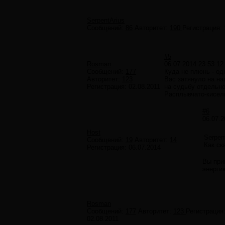
SerpentArius
Сообщений:
86
Авторитет:
190
Регистрация:
#5
Rosman
06.07.2014 23:53:12
Сообщений:
177
Куда не плюнь - од
Авторитет:
123
Вас затянуло на на
Регистрация:
02.08.2011
на судьбу отдельно
Расплывчато-кисель
#6
06.07.2
Host
Serpen
Сообщений:
19
Авторитет:
14
Как ск
Регистрация:
06.07.2014
Вы при
энергию
Rosman
Сообщений:
177
Авторитет:
123
Регистрация
02.08.2011