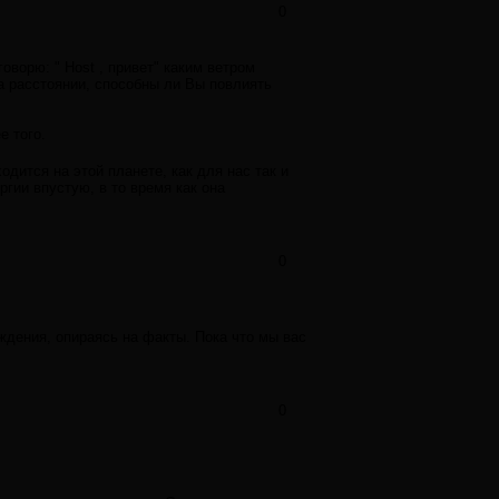
0
говорю: " Host , привет" каким ветром
а расстоянии, способны ли Вы повлиять
е того.
одится на этой планете, как для нас так и
гии впустую, в то время как она
0
ждения, опираясь на факты. Пока что мы вас
0