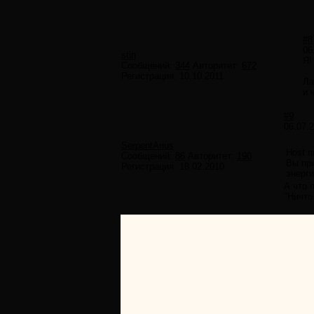
#8
06
stin
Я!
Сообщений:
344
Авторитет:
672
Регистрация:
10.10.2011
Ла
и 
#9
06.07.
SerpentArius
Host п
Сообщений:
86
Авторитет:
190
Вы при
Регистрация:
18.02.2010
энерги
А что 
"Ничто