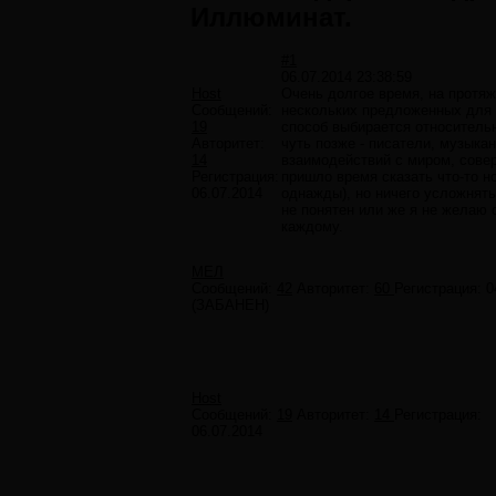
Иллюминат.
#1
06.07.2014 23:38:59
Host
Очень долгое время, на протяж
Сообщений:
нескольких предложенных для 
19
способ выбирается относительно
Авторитет:
чуть позже - писатели, музыка
14
взаимодействий с миром, совер
Регистрация:
пришло время сказать что-то но
06.07.2014
однажды), но ничего усложнять
не понятен или же я не желаю о
каждому.
МЕЛ
Сообщений:
42
Авторитет:
60
Регистрация:
0
(ЗАБАНЕН)
Host
Сообщений:
19
Авторитет:
14
Регистрация:
06.07.2014