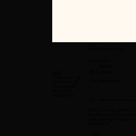
#10
06.07.2014 23:57:00
Host пишет:
Цитата
МЕЛ пишет:
МЕЛ
Сообщений:
42
Кто тебя создал?
Авторитет:
60
Регистрация:
04.07.2014
(ЗАБАНЕН)
Мы, также как и вы были
Иисус это наш проект, вс
Инсайдеры под номерм 000
тебе шапочку из фольги 
(ЗАБАНЕН)
#11