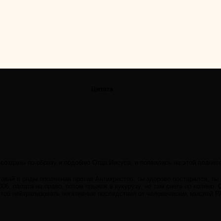
Цитата
 созданы по образу и подобию Отца Иисуса, и появились на этой планете
тавай в ряды ополчения против Антихристов, ты здорово постарался, ты
6, палата на право, потом прыжок в кукурузу, но там снега по колено.
чтоб нейтрализовать негативные последствия от человеческих мыслей 