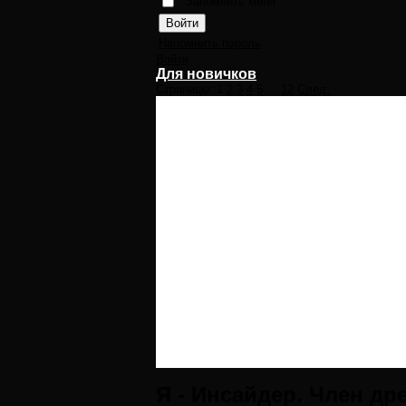
Запомнить меня
Напомнить пароль
Войти
Для новичков
Страницы:
1
2
3
4
5
...
12
След.
Я - Инсайдер. Член д