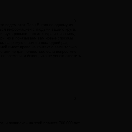
0
ыто ведем этот План Бытия по одному из
ться информацией с людьми вашего круга,
и, чуть раньше - архитектура и живопись,
ери, но и показываем вам новые способы
ись напрямую с вами в последний раз,
емей имеет право на контакт с вами только
ою или не дан полностью, если вопрос мне
 по времени, и боюсь, что не успею ответить
0
а, и появились на этой планете 700 000 лет