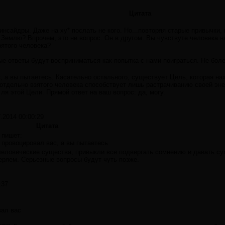
Цитата
инсайдры. Даже на ху* послать не кого. Но...повторяя старые привычки, 
 Землю? Впрочем, это не вопрос. Он в другом. Вы чувствуте человека н
зятого человека?
е ответы будут восприниматься как попытка с нами поиграться. Не боле
, а вы пытаетесь. Касательно остального, существует Цель, которая нах
 отдельно взятого человека способствует лишь растрачиванию своей энер
ля этой Цели. Прямой ответ на ваш вопрос: да, могу.
7.2014 00:00:29
Цитата
 пишет:
 провоцировал вас, а вы пытаетесь
человеческие существа, привыкли все подвергать сомнению и давать су
еряем. Серьезные вопросы будут чуть позже.
:37
вал вас