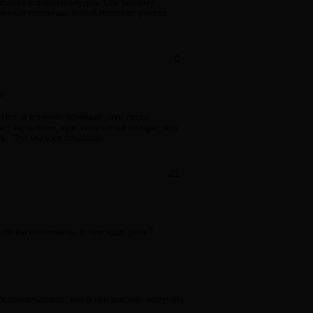
кислоте вашего желудка. Сок вашему
нных головных болей поможет унитаз....
0
ю
 Нет, я конечно понимаю, что люди
ают напалмом, при этом читая лекции, что
ать. Это мы уже слышали.
-21
 ли вы понимаете, о чем идет речь?
обстоятельствах, кто и что должен получить