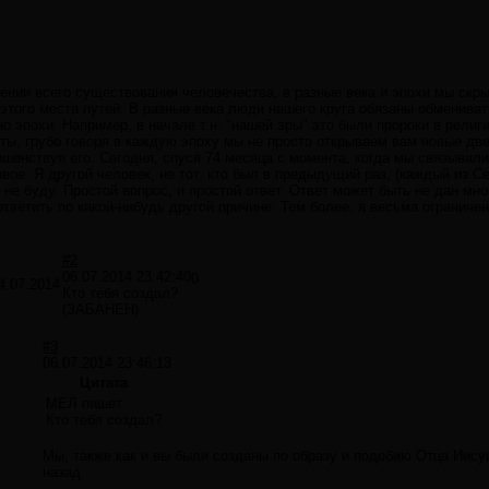
ении всего существования человечества, в разные века и эпохи мы скр
этого места путей. В разные века люди нашего круга обязаны обменива
 эпохи. Например, в начале т.н. "нашей эры" это были пророки в религи
нты, грубо говоря в каждую эпоху мы не просто открываем вам новые дв
шенствуя его. Сегодня, спуся 74 месяца с момента, когда мы связывал
вое. Я другой человек, не тот, кто был в предыдущий раз, (каждый из С
 не буду. Простой вопрос, и простой ответ. Ответ может быть не дан мн
тветить по какой-нибудь другой причине. Тем более, я весьма ограничен
#2
06.07.2014 23:42:40
0
4.07.2014
Кто тебя создал?
(ЗАБАНЕН)
#3
06.07.2014 23:46:13
Цитата
МЕЛ пишет:
Кто тебя создал?
Мы, также как и вы были созданы по образу и подобию Отца Иисус
назад.