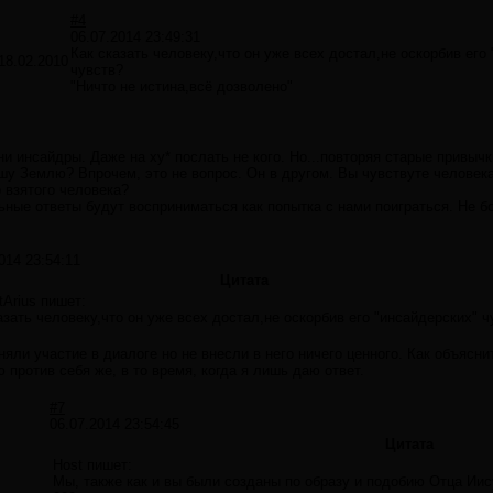
#4
06.07.2014 23:49:31
Как сказать человеку,что он уже всех достал,не оскорбив его
18.02.2010
чувств?
"Ничто не истина,всё дозволено"
ни инсайдры. Даже на ху* послать не кого. Но...повторяя старые привычки
шу Землю? Впрочем, это не вопрос. Он в другом. Вы чувствуте человек
 взятого человека?
ные ответы будут восприниматься как попытка с нами поиграться. Не бо
014 23:54:11
Цитата
tArius пишет:
азать человеку,что он уже всех достал,не оскорбив его "инсайдерских" ч
няли участие в диалоге но не внесли в него ничего ценного. Как объясни
 против себя же, в то время, когда я лишь даю ответ.
#7
06.07.2014 23:54:45
Цитата
:
Host пишет:
Мы, также как и вы были созданы по образу и подобию Отца Иис