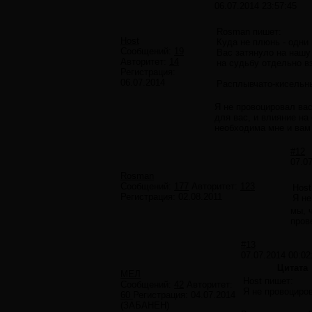
06.07.2014 23:57:45
Rosman пишет:
Host
Куда не плюнь - одни 
Сообщений:
19
Вас затянуло на нашу
Авторитет:
14
на судьбу отдельно в
Регистрация:
06.07.2014
Расплывчато-кисельны
Я не провоцировал вас
для вас, и влияние на
необходима мне и вам 
#12
07.0
Rosman
Сообщений:
177
Авторитет:
123
Host
Регистрация:
02.08.2011
Я не
мы, 
пров
#13
07.07.2014 00:02
Цитата
МЕЛ
Host пишет:
Сообщений:
42
Авторитет:
Я не провоциро
60
Регистрация:
04.07.2014
(ЗАБАНЕН)