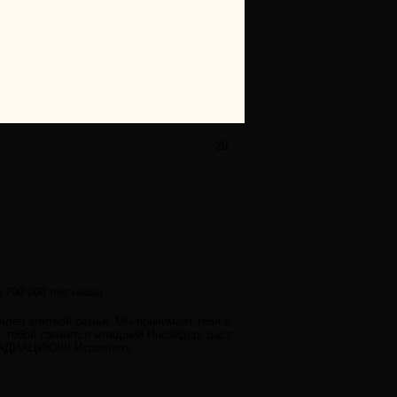
20
 700 000 лет назад.
 член элитной семьи. Мы принимает тебя в
 С тобой свяжется младший Инсайдер, даст
РАДИАЦИЮ!!!! Исполнять