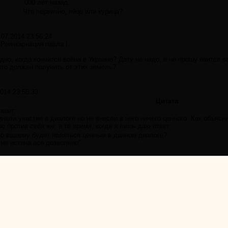
000 лет назад.
Что первично, яйцо или курица?
.07.2014 23:56:24
 Реинкарнация павла I.
дно, когда кончится война в Украине? Дату не надо, я не прошу явится в
что должен получить от этих земель?
2014 23:56:33
Цитата
ишет:
няли участие в диалоге но не внесли в него ничего ценного. Как объясн
ю против себя же, в то время, когда я лишь даю ответ.
по вашему будет являться ценным в данном диалоге?
 не истина,всё дозволено"