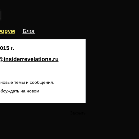
орум
Блог
15 г.
insiderrevelations.ru
ь новые темы и сообщения.
обсуждать на новом.
Закрыть