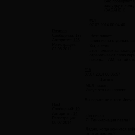
Вас проверяют С
желудку в холод
(ЗАБАНЕН)
#14
07.07.2014 00:04:40
Rosman
Сообщений:
177
Host пишет:
Авторитет:
123
влияние на отдельно вз
Регистрация:
Хм, а если
02.08.2011
этот человек за послед
отрабатывают свою карму
некогда, ТАМ, на той с
#15
07.07.2014 00:06:57
Цитата
МЕЛ пишет:
Иисус это наш проект,
Вы верите не в того Иисус
Host
Сообщений:
19
Авторитет:
14
stin пишет:
Регистрация:
Я! Реинкарнация павла I.
06.07.2014
Ладно, когда кончится вой
от этих земель?