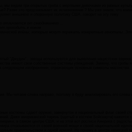
ны, мы видим три открытых гроба с мертвыми девочками из разных культу
е? Разве это предсказывает их исчезновение ? Мы уже знаем, что вое
деляет внешнюю и оборонную политику США, говорит на эту тему:
но отличается от сегодняшнего ...
дет проходить в новом
логической войны, которые могут поражать конкретные генотипы..Эт
тый "Джуден".. звезда используется для выявления нацистских евреев.
ества имеют свои собственные системы убеждений. Замечу, что гробы 
на следующем изображении, отражающих основные символы масонства.
ния. Мы читаем слева направо, поэтому я буду анализировать его слева 
рные костюмы сдают оружие, завернутое в национальный флаг своей ст
ений. Даже американский парень (одетый в костюм Бойскаута) кажется 
мерики, в самом центре США, и на этой вот росписи Америка с радость
ны мира отказываются от своей военной мощи и своей национальной иден
единым правительством и одной армией. Но почему в центре немецкий м