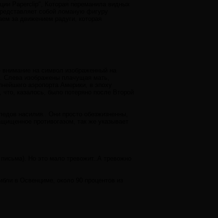
ции Paperclip", Которая переманила видных
представляет собой ломаную фигуру
ем за движением радуги, которая
е внимание на символ изображенный на
бя. Слева изображены плачущая мать,
пнейшего аэропорта Америки, в эпоху
 что, казалось, было потеряно после Второй
ледов насилия.. Они просто обезжизненны,
ащищенное противогазом, так же указывает
 письма). Но это мало тревожит..А тревожно
ибли в Освенциме, около 90 процентов из