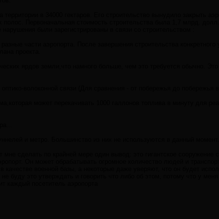
тов.
а территории в 34000 гектаров. Его строительство вынудило закрыть аэр
х полос. Первоначальная стоимость строительства была 1,7 млрд. долл
 нарушения были зарегистрированы в связи со строительством :
 разные части аэропорта. После завершения строительства конкретного 
лана проекта.
ческих ярдов земли,что намного больше, чем это требуется обычно. Эт
 оптико-волоконной связи (Для сравнения - от побережья до побережья 
ма,которая может перекачивать 1000 галлонов топлива в минуту для реа
а...
уннелей и метро. Большинство из них не используются в данный момент
мне сделать по крайней мере один вывод: это гигантское сооружение 
ропорт. Он может обрабатывать огромное количество людей и транспорт
в качестве военной базы, а некоторые даже уверяют, что он будет испо
е буду это утверждать и говорить что либо об этом, потому что у меня
ит каждый посетитель аэропорта