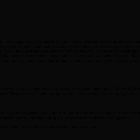
 Leo Tanguma характеризуются их создателем как мир и гармония с прир
е символики росписей, понимаешь, что они рассказывают страшную ист
а. Есть здесь детали социального,политического, оккультного характера
 Порядка. Автор фресок подтвердил, что он получил наброски для будущ
олучал инструкции и опровергал любые вопросы относительно скрытого с
рится, что название росписи "мир и гармония с природой". Да ну =))) В
ий. Позади них лесной пожар, и дальше в ретроспективе- город в огне.
огократно ретуширован на протяжении многих лет, как будто эта картин
енный в цветной дымке город был атакован биохимическим оружием.
ий папирус.. символизирующий конец цивилизации.