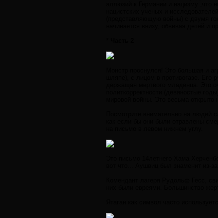
аллюзий к Германии и нацизму ,что н
нацистских ученых и исследователе
(представляющую войны) с двумя го
начинается внизу, обвивая детей и п
*
Часть 2
Монстр проснулся! Это большая и аг
шляпе), с лицом в противогазе. Его 
держащая мертвого младенца. Это оч
политкорректности (девяностые годы
мировой войны. Это весьма открыто 
Посмотрите внимательно на людей сл
как если бы они были отравлены сме
на письмо в левом нижнем углу.
Это письмо 14летнего Хама Херченбер
вот что... Аушвиц был знаменит из-з
Комендант лагеря Рудольф Гесс, сви
них были евреями. Большинство жерт
Ятаган как символ часто использует