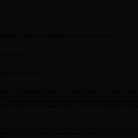
горящими глазами приветствующий посетителей аэропорта?
енные на полу?
ацистской свастики?
адочного в денверском аэропорту, что можно написать толстенную книгу
ъекты искусства..утверждают,что это нечто большее чем аэропорт : это
. Это не набор тупых и бессмысленных произведений искусства как дум
фию, убеждения и цели мировой Элиты. Он является крупнейшим аэропо
ножество вопросов, относительно истинной цели этой мега-структуры. 
оенных баз или его связей с
рептилиями
. Я понимаю, что все возможн