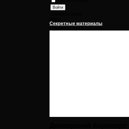
Запомнить меня
Напомнить пароль
Войти
Секретные материалы
Страницы:
1
2
3
4
5
...
7
След.
Денверский Аэропорт