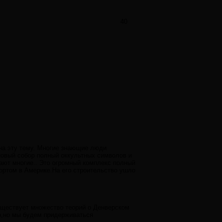
40
 на эту тему. Многие знающие люди
 новый собор полный оккультных символов и
ают многие.. Это огромный комплекс полный
ртом в Америке.На его строительство ушло
Существует множество теорий о Денверском
о,но мы будем придерживаться