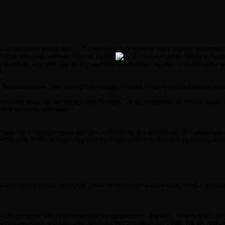
 вы входите во врата ада ... К сожалению, я имею в виду ворота аэропор
тятся красным цветом. Просто супер
. Я слышал, дети любят этого 
т работал над ним. Часть скульптуры осыпалась на него, в результате 
а.
ь Апокалипсиса. Это четвертая лошадь в книге Откровений в Библии и на
 и на нем всадник, которому имя "смерть"; и ад следовал за ним; и дана
м и зверями земными. ".
бийство с применением оружия, с голодом, и с болезнью. Это довольно 
есто для ЭТОЙ лошади.Однако вы скоро поймете, что она идеально впис
аэропорта (термин, который также используют каменщики, чтобы сослать
о Аэропорта".Но этой комиссии не существует, так что, скорее всего,э
улы времени с посланиями, которые будут открыты в 2094. Так же фигур