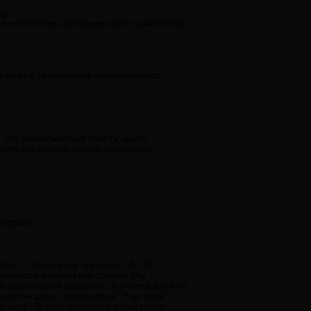
р.
нные постоянно совершенствуют химическое
о может превратить биологического
 Это символизирует смерть иудео-
являются важной частью масонского
направо.
раны ... Немецкому мальчику? А? Да
стремится отдать свое оружие. Мы
ю подчиняется Германии. Это очень странно
тичности ради "общего блага".Еще один
альчик? В этом аэропорту очень много