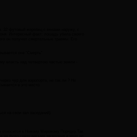
та. 32 футовый жеребец с венами наружу, с
коня. Интересный факт: лошадь убила своего
чего он получил смертельные травмы. Его
зывается она "Смерть".
 ему власть над четвертою частью земли -
через чур для аэропорта, не так ли ? Не
ывается в это место.
ся на свои зал заседаний).
то относится к Новому Мировому Порядку.Так
а на фото снизу весьма загадочна и явно не