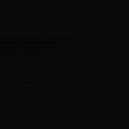
одой. Но хоть убейте, я не вижу ничего
орию о будущих событиях, которые
,которые в принципе превращают эти
их картин и платили ему по 100 000 $ за
мысла в его картинах.
 центре произведения, печальные дети с
а представляет собой нечто важное для её