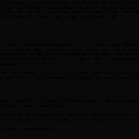
икак не может быть простым совпадением. Я не могу не думать о "Опера
й в США после Второй мировой войны. Укладка в нижней части росписи 
лубями, сидящих на вершине (символизирующих мир). Теперь понаблюда
риводит нас ко 2й части росписи (которая недавно закрашена)
рессивная милитаристская фигура одетая в нацистскую форму (обратит
руки с винтовкой в руках и ятаган, который довольно сильно задел голу
ень жестокие картины, То, что это размещается на главных воротах кру
) совершенно аномально... Идея нацизма восстановила свои полномочия,
намекает на новый холокост.
ева ..на мертвых детей, которые "спят" на кирпичах. Невидно никаких с
ртельно опасным газом, "вытекающим" из радуги над ними. Чудовище,з
га, , который погиб 18 декабря 1943 в Освенцима (как написано в конце
а использования токсичных газов.
детельствовал на Нюрнбергском процессе, что около 3 млн человек пог
в были убиты в камерах Освенцима II использованием газа Циклон Б
ся в масонских изображениях: