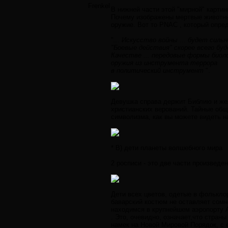
Frenkel
В нижней части этой "мирной" карти
Почему изображены мертвые животны
оружие. Вот то PNAC , который опре
"
... Искусство войны ... будет силь
"Боевые действия" скорее всего бу
Качестве ... передовые формы био
оружия из инструмента террора
в политический инструмент
".
Девушка справа держит Библию и жел
христианских верований. Тайные общ
символизма, как вы можете видеть 
* B) дети планеты волшебного мира
2 росписи - это две части произведе
Дети всех цветов, одетые в фолькло
баварский костюм не оставляет сомн
находимся в крупнейшем аэропорту А
. Это, очевидно, означает,что стра
намек на Новой Мировой Порядок, с 