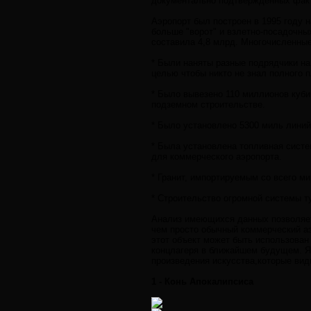
документально подтвержденных фак
Аэропорт был построен в 1995 году н
больше "ворот" и взлетно-посадочны
составила 4,8 млрд. Многочисленные
* Были наняты разные подрядчики на
целью чтобы никто не знал полного п
* Было вывезено 110 миллионов куби
подземном строительстве.
* Было установлено 5300 миль линий
* Была установлена топливная систе
для коммерческого аэропорта.
* Гранит, импортируемым со всего мир
* Строительство огромной системы т
Анализ имеющихся данных позволяет 
чем просто обычный коммерческий аэ
этот объект может быть использован 
концлагеря в ближайшем будущем. Я н
произведения искусства,которые вид
1 - Конь Апокалипсиса