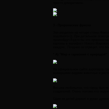
просто декоративна..
3 - Пророческие фрески
Зал разделен на четыре стены.Фрески
подобного=)). При детальном осмотр
произойдут.Будто бы это пророчеств
картины в манифест Нового Мирового
каждую.. Позднее он отрицал, что п
*
A) "Мир и гармония с природой“
На официальном сайте аэропорта гово
вымершими видами животных и растен
Весьма любопытно, что город был мн
создателей. Очень похоже,что окруж
Один из детей держит в руках древн