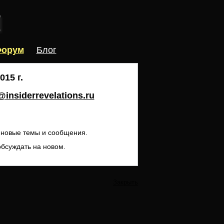
орум
Блог
15 г.
insiderrevelations.ru
ь новые темы и сообщения.
обсуждать на новом.
Закрыть