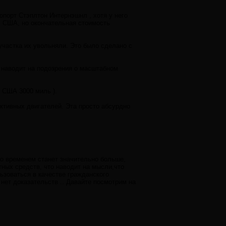
опорт Стэплтон Интернэшнл , хотя у него
. США, но окончательная стоимость
участка их увольняли. Это было сделано с
о наводит на подозрения о масштабном
в США 3000 миль ).
ктивных двигателей. Эта просто абсурдно
.
со временем станет значительно больше,
ных средств, что наводит на мысли,что
льзоваться в качестве гражданского
 нет доказательств .. Давайте посмотрим на