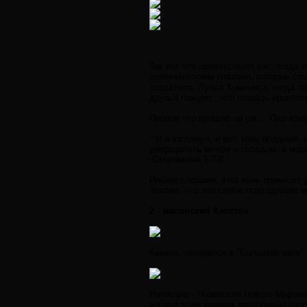
Так вот что приветствует вас, когда
демоническими глазами, которые све
создателя, Луиса Хименеса, когда то
друзья говорят , что лошадь проклят
Первое,что пришло на ум...: Пал кон
" И я взглянул, и вот, конь бледный,
умерщвлять мечом и голодом, и моро
-Откровение 6:7-8
Иными словами, этот конь принесет у
похоже, что это самое подходящее м
2 - масонский Кэпстон
Камень находится в "Большом зале" 
Написано - "Комиссия Нового Мировог
же под этим камнем захоронены капс