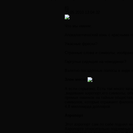
#1
25.05.2010 13:04:32
Что мы имеем:
Апокалиптический конь с красными 
Ужасные фрески?
Странные слова и символы, изображ
Гаргульи сидящие на чемоданах?
Взлетно-посадочные полосы в виде н
Злое место
А если серьезно, Есть так много заг
,видевшие аэропорт,его символы, об
прямых намеков на тайные общества.
символов, которые отражают филосо
4,8 миллиарда долларов.
Аэропорт
Этот аэропорт сам по себе поднял м
Аэропорте относительно подземных в