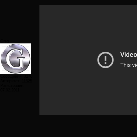
Greg
Сообщений:
3270
Авторитет:
11325
Регистрация:
07.02.2011