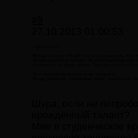
#9
27.10.2013 01:00:53
шурка пишет:
Всегда считала, что для того чтобы рисовать, петь
Можно научиться технике. Но такой художник или та
заниматься не своим делом. Петь без слуха вообщ
Не с каждым партнером легко танцевать.
Вроде движения, показанные выше, несложные. Поп
Шура, если не попробов
врождённый талант?
Мне в студенческое в
прекрасно танцевала 