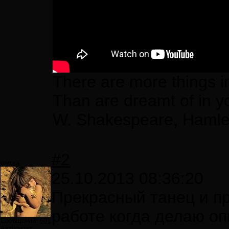
There are more things i
Than are dreamt of in y
W. Shakespeare, Hamle
#2
шурка
25.10.2013 08:36:20
Прекрасный танец и п
работе когда делаю о
Сообщений:
601
Авторитет: