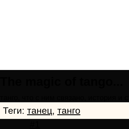
Тhe magic of tango...
танго, что с ним связано, история и с
Теги:
танец
,
танго
#1