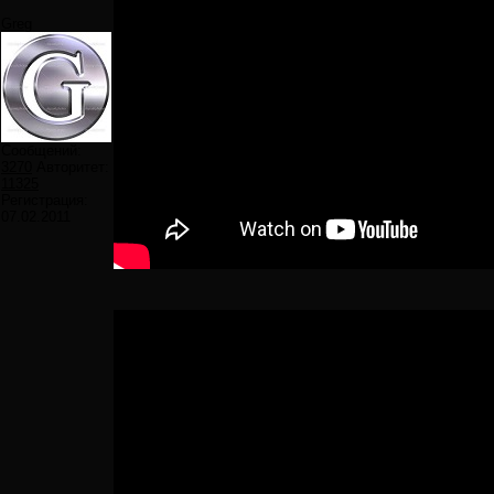
Greg
Сообщений:
3270
Авторитет:
11325
Регистрация:
07.02.2011