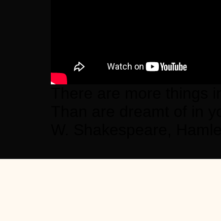
There are more things i
Than are dreamt of in y
W. Shakespeare, Hamle