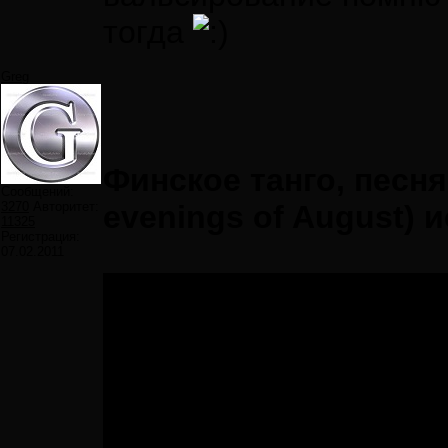
тогда
Greg
Финское танго, песня Y
Сообщений:
3270
Авторитет:
evenings of August) 
11325
Регистрация:
07.02.2011