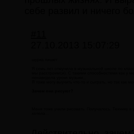
себе развил и ничего бо
#11
27.10.2013 15:07:29
шурка пишет:
Я семь лет отмучила в музыкальной школе по класс
мы расстроимся). С такими способностями как у м
ненавидела уроки музыки...
Я тоже могу выучить что-то и сыграть, но так как мо
Зачем они рисуют?
Меня тоже учили рисовать. Получалось. Технику я 
хотела...
Действительно, зачем