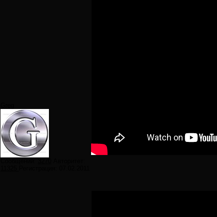
Greg
Сообщений:
3270
Авторитет:
11325
Регистрация:
07.02.2011