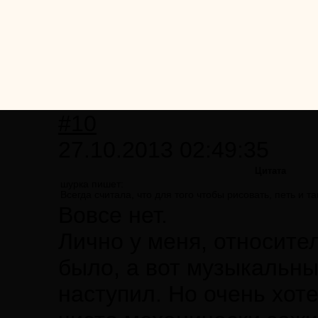
#10
27.10.2013 02:49:35
Цитата
шурка пишет:
Всегда считала, что для того чтобы рисовать, петь и 
Вовсе нет.
Лично у меня, относител
было, а вот музыкальны
наступил. Но очень хоте