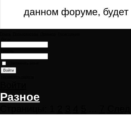
данном форуме, будет 
Поиск
Пользователи
Правила
Регистрация
Логин:
Пароль:
Запомнить меня
Напомнить пароль
Войти
Разное
Страницы:
1
2
3
4
5
...
7
След