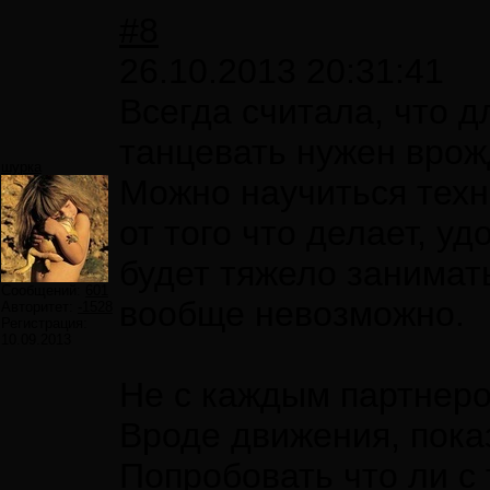
#8
26.10.2013 20:31:41
Всегда считала, что д
танцевать нужен врож
шурка
Можно научиться техн
от того что делает, уд
будет тяжело занимат
Сообщений:
601
вообще невозможно.
Авторитет:
-1528
Регистрация:
10.09.2013
Не с каждым партнеро
Вроде движения, пок
Попробовать что ли с 