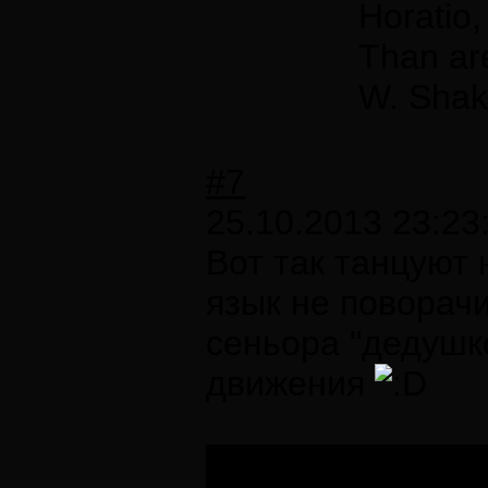
Horatio,
Than are
W. Shak
#7
25.10.2013 23:23
Вот так танцуют 
язык не поворач
сеньора "дедушко
движения