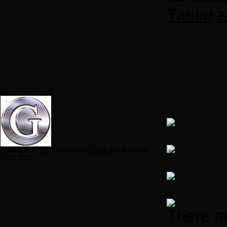
Танец в
Greg
Сообщений:
3270
Авторитет:
11325
Регистрация:
07.02.2011
There ar