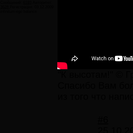
Сообщений:
6193
Авторитет:
3628
Регистрация:
03.12.2009
infinitum-ego balance
"К высотам!" © 
Спасибо Вам бол
из того что напи
#6
25.10.2