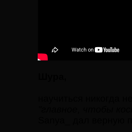
Шура,
научиться никогда не
"главное, чтобы ко
Sanya_ дал верную п