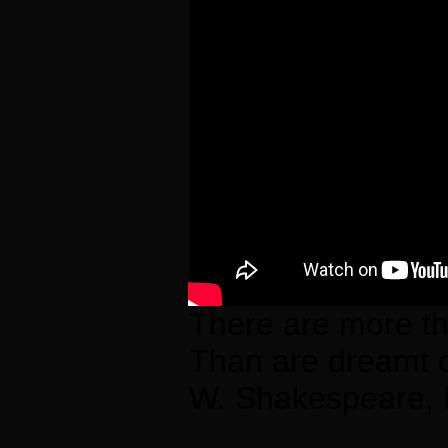
There are more th
Than are dreamt o
W. Shakespeare, 