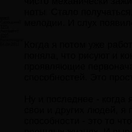
чисто механически зажи
ноты. Стало получаться
poick
мелодии. И слух появил
Сообщений:
1275
Авторитет:
3297
Регистрация:
Когда я потом уже рабо
04.09.2012
поняла, что рисуют и ко
проявляющие первонач
способностей. Это прос
Ну и последнее - когда
свои и других людей, я
способности - это то чт
прошлых жизнях. И выра