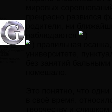
мировых соревнований,
прекрасно развился ф
Greg
родители, ни ближайш
наблюдаются
правильная осанка,
Сообщений:
3270
Авторитет:
университете, пунктуа
11325
Регистрация:
без занятий бальными 
07.02.2011
помешало.
Это понятно, что одни
в своё время, относил
творчеству и слишком