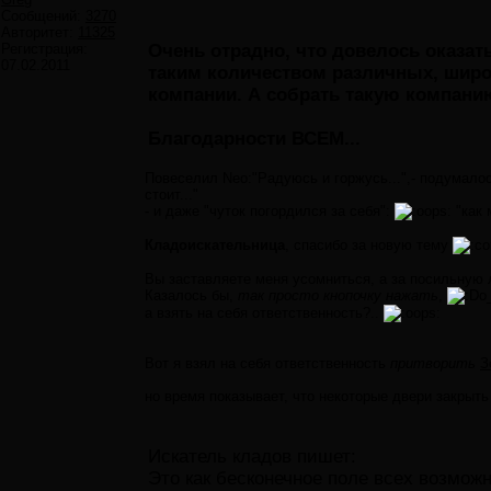
Сообщений:
3270
Авторитет:
11325
Регистрация:
Очень отрадно, что довелось оказат
07.02.2011
таким количеством различных, широ
компании. А собрать такую компанию
Благодарности ВСЕМ...
Повеселил Neo:"Радуюсь и горжусь...",- подумалос
стоит..."
- и даже "чуток погордился за себя":
"как 
Кладоискательница
, спасибо за новую тему
Вы заставляете меня усомниться, а за посильную 
Казалось бы,
так просто кнопочку нажать
,
o
а взять на себя ответственность?..
Вот я взял на себя ответственность
притворить
З
но время показывает, что некоторые двери закрыт
Искатель кладов пишет:
Это как бесконечное поле всех возмож