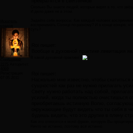
превратятся в светлячков
Сколько Вы знаете людей, которые верят в то, что звёз
И дело даже не в этом.
Задайте себе вопросы. Как каждый человек воспринима
Искатель
воспринимать Солнце по-разному? И в конце концов, чт
кладов
суть?
Roi пишет:
Вообще в духовной практике левитация яв
В какой духовной практике?
Сообщений:
2275
Авторитет:
4069
Регистрация:
Roi пишет:
07.05.2011
Насколько мне известно, чтобы скатиться 
сущностей как раз не нужно прилагать усил
Свету нужно работать над собой, прилагат
усилий, когда ты полностью очистишься 
приобретаешь истинную Волю, согласующу
окружающие будут видеть что ты себя в чем
будешь видеть, что это другие в плену с
Как это относится к моей фразе, которую Вы процитир
Ничто не истинно, поэтому всё истинно.