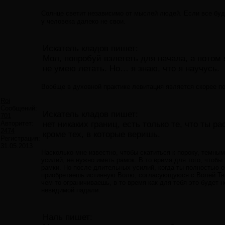
Солнце светит независимо от мыслей людей. Если все буду
у человека далеко не свои.
Искатель кладов пишет:
Мол, попробуй взлететь для начала, а потом я
не умею летать. Но… я знаю, что я научусь.
Вообще в духовной практике левитация является скорее п
Roi
Сообщений:
Искатель кладов пишет:
701
Авторитет:
нет никаких границ, есть только те, что ты 
2474
кроме тех, в которые веришь.
Регистрация:
31.05.2013
Насколько мне известно, чтобы скатиться к пороку, темны
усилий, не нужно иметь рамок. В то время для того, чтобы
рамки. Но после длительных усилий, когда ты полностью 
приобретаешь истинную Волю, согласующуюся с Волей Тво
чем то ограничиваешь, в то время как для тебя это будет 
невидимой падали.
Наль пишет: