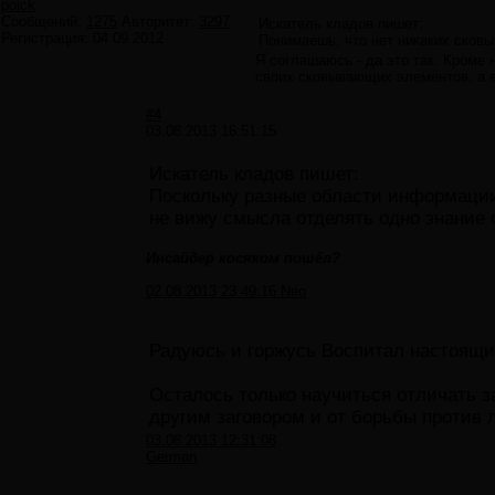
poick
Сообщений:
1275
Авторитет:
3297
Искатель кладов пишет:
Регистрация:
04.09.2012
Понимаешь, что нет никаких сковы
Я соглашаюсь - да это так. Кроме
своих сковывающих элементов, а есл
#4
03.08.2013 16:51:15
Искатель кладов пишет:
Поскольку разные области информации,
не вижу смысла отделять одно знание о
Инсайдер косяком пошёл?
02.08.2013 23:49:16 Neo
Радуюсь и горжусь Воспитал настоящи
Осталось только научиться отличать за
другим заговором и от борьбы против 
03.08.2013 12:31:08
German