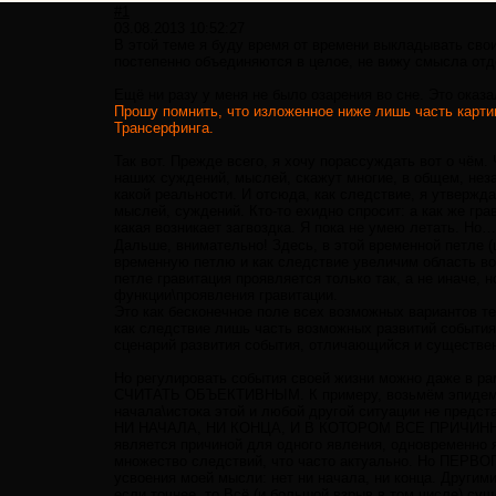
#1
03.08.2013 10:52:27
В этой теме я буду время от времени выкладывать сво
постепенно объединяются в целое, не вижу смысла отде
Ещё ни разу у меня не было озарения во сне. Это оказ
Прошу помнить, что изложенное ниже лишь часть картины
Трансерфинга.
Так вот. Прежде всего, я хочу порассуждать вот о чём.
наших суждений, мыслей, скажут многие, в общем, неза
какой реальности. И отсюда, как следствие, я утве
мыслей, суждений. Кто-то ехидно спросит: а как же гра
какая возникает загвоздка. Я пока не умею летать. Но…
Дальше, внимательно! Здесь, в этой временной петле 
временную петлю и как следствие увеличим область во
петле гравитация проявляется только так, а не иначе, 
функции\проявления гравитации.
Это как бесконечное поле всех возможных вариантов те
как следствие лишь часть возможных развитий события
сценарий развития события, отличающийся и существенн
Но регулировать события своей жизни можно даже в
СЧИТАТЬ ОБЪЕКТИВНЫМ. К примеру, возьмём эпидемию г
начала\истока этой и любой другой ситуации не пред
НИ НАЧАЛА, НИ КОНЦА, И В КОТОРОМ ВСЕ ПРИЧИНН
является причиной для одного явления, одновременно 
множество следствий, что часто актуально. Но П
усвоения моей мысли: нет ни начала, ни конца. Другим
если точнее, то Всё (и большой взрыв в том числе) су