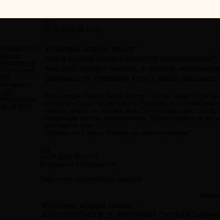
#10
05.08.2013 08:17:31
Маргарита де
Искатель кладов пишет:
Валуа
Что в нашем мире считается объективным? Т
Меровингер
мыслей, скажут многие, в общем, независим
Сообщений:
889
реальности и вообще хоть в какой реальнос
Авторитет:
1081
Пять стихий: Земля, Вода, Воздух, Огонь, Эфир и Три Пр
Регистрация:
(условно-- Соль) существуют в Реальности, независимой о
06.04.2012
сказать только то, что она есть Свет вездесущий, или Дух
связующий фактор тварного мира. Протестируйте ее бытие
Мастера не лгут.
"Любовь есть закон. Любовь во власти желания"
#11
05.08.2013 10:17:52
Я согласен с Маргаритой.
Пару моих субъективных мыслей.
Цитат
Искатель кладов пишет:
АБСОЛЮТНО ВСЕ ЯВЛЕНИЯ СУБЪЕКТИВНЫ, то