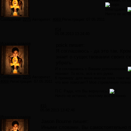
Forester,
от В
Благодарю.
Ничто не исти
Сообщений:
2275
Авторитет:
4069
Регистрация:
07.05.2011
#14
05.08.2013 13:24:40
Искатель кладов
poick пишет:
Я соглашаюсь - да это так. Кро
знает о существовании своих ско
убрать.
И я соглашаюсь с Вашим дополнением.
познает. То есть, всё в его руках.
Сообщений:
2275
Авторитет:
К примеру: для меня многое пока тоже не я
4069
Регистрация:
07.05.2011
что мне помогает? Моё стремление познать
П.С. Рада, что Вы вернулись.
Ничто не истинно, поэтому всё истинно.
#15
05.08.2013 13:42:46
Искатель кладов
Jason Bourne пишет:
Иными словами, Вы самостоятельно п