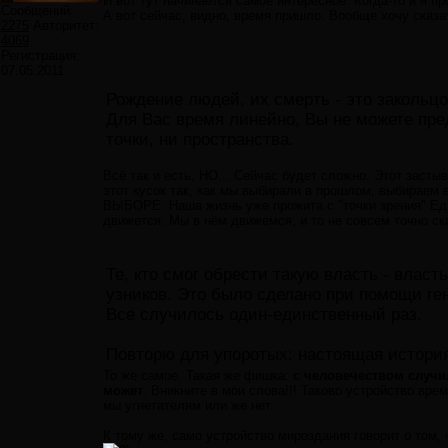
И вот тут начинается самое интересное. Когда-то и я п
Сообщений:
А вот сейчас, видно, время пришло. Вообще хочу сказат
2275
Авторитет:
4069
Регистрация:
07.05.2011
Рождение людей, их смерть - это закольцо
Для Вас время линейно, Вы не можете пре
точки, ни пространства.
Всё так и есть, НО... Сейчас будет сложно. Этот заст
этот кусок так, как мы выбирали в прошлом, выбирае
ВЫБОРЕ. Наша жизнь уже прожита с "точки зрения" Еди
движется. Мы в нём движемся, и то не совсем точно ск
Те, кто смог обрести такую власть - власт
узников. Это было сделано при помощи ге
Все случилось один-единственный раз.
Повторю для упоротых: настоящая история
То же самое. Такая же фишка:
с человечеством случил
может
. Вникните в мои слова!!! Таково устройство вре
мы угнетателям или же нет.
К тому же, само устройство мироздания говорит о том