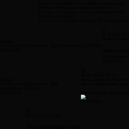
Но чисто по привычке его ставишь под сомнение.
Полётом твоей мысли можно любоваться,
Но понять, в чем здесь суть, лучше не пытаться.
Ты теперь политолог,
А значит путь твой весел и долог. (с) Поющие Поли
#7
04.08.2013 16:3
Привет,
modera
GorazD
Сообщений:
454
Авторитет:
3266
Регистрация:
15.07.2013
(ЗАБАНЕН)
живут, как
На
"Путиловск
(ЗАБАНЕН)
#8
04.08.2013 16:40:17
GorazD
Наль
, прикольно получило
Сообщений:
454
Авторитет:
3266
смысле оформления, знак 
Регистрация:
15.07.2013
(ЗАБАНЕН)
А в остальном, прекрасная
(ЗАБАНЕН)
#9
04.08.2013 22:57:19
Искатель кладов пишет: