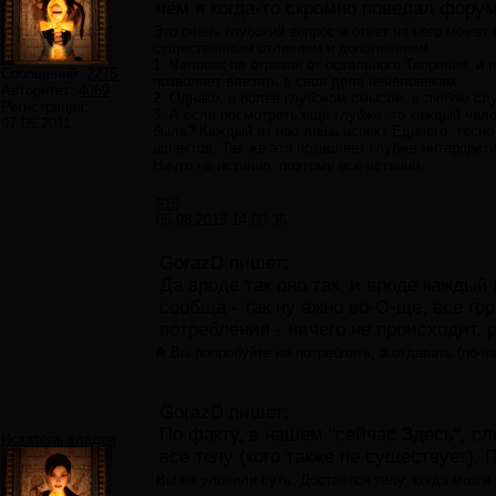
чём я когда-то скромно поведал фору
Это очень глубокий вопрос и ответ на него может
существенным отличием и дополнением.
1. Человек не отрезан от остального Творения, и 
Сообщений:
2275
позволяет влезать в свои дела нечеловекам.
Авторитет:
4069
2. Однако, в более глубоком смысле, в любом слу
Регистрация:
3. А если посмотреть ещё глубже, то каждый чело
07.05.2011
была? Каждый из нас лишь аспект Единого, тесно
аспектов. Так же это позволяет глубже интерпрети
Ничто не истинно, поэтому всё истинно.
#16
05.08.2013 14:00:36
GorazD пишет:
Да вроде так оно так, и вроде каждый и
сообща - так ну ажно во-О-ще, все го
потребления - ничего не происходит, 
А Вы попробуйте не потреблять, а отдавать (по-н
GorazD пишет:
По факту, в нашем "сейчас Здесь", сле
Искатель кладов
все телу (кого также не существует).
Вы не уловили суть. Достаётся телу, когда мозги 