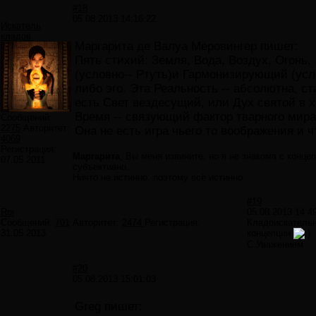
#18
05.08.2013 14:16:22
Искатель
кладов
Маргарита де Валуа Меровингер пишет:
Пять стихий: Земля, Вода, Воздух, Огонь
(условно-- Ртуть)и Гармонизирующий (усл
либо эго. Эта Реальность -- абсолютна, ст
есть Свет вездесущий, или Дух святой в хр
Время -- связующий фактор тварного мира
Сообщений:
2275
Авторитет:
Она не есть игра чьего то воображения и ч
4069
Регистрация:
Маргарита
, Вы меня извините, но я не знакома с конц
07.05.2011
субъективно.
Ничто не истинно, поэтому всё истинно.
#19
Roi
05.08.2013 14:4
Сообщений:
701
Авторитет:
2474
Регистрация:
Кладоискательн
31.05.2013
концепции
С Уважением
#20
05.08.2013 15:01:03
Greg пишет: