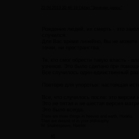
22.04.2013 20:46:19 Oktan "Зелёная дверь"
Рождение людей, их смерть - это зако
случился.
Для Вас время линейно, Вы не можете 
точки, ни пространства.
Те, кто смог обрести такую власть - в
узников. Это было сделано при помощи
Все случилось один-единственный раз
Повторю для упоротых: настоящая исто
Все, что случилось после: это версии 
Это не пятая и не шестая версия матр
Это было всегда.
There are more things in heaven and earth, Horatio,
Than are dreamt of in your philosophy.
W. Shakespeare, Hamlet
#5