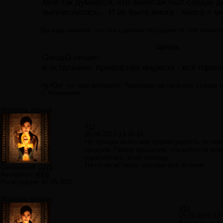
Мне так думается, что ажиотаж был создан дл
выплеснулась... И ее было много - много = мн
Вы еще скажите, что это сделали те сущности, что питают
Цитата
GorazD пишет:
в остальном, прекрасная маркиза - всё горошо
Ну Юнг тот еще авторитет. Трактовал на свой лад старые 
С Уважением
Искатель кладов
#12
05.08.2013 13:16:24
Ну, прежде всего моя бурная радость по по
предела. Прошу прощения, что долго не отв
удивляйтесь, если пропаду.
Ничто не истинно, поэтому всё истинно.
Сообщений:
2275
Авторитет:
4069
Регистрация:
07.05.2011
Искатель кладов
#13
05.08.2013 13: