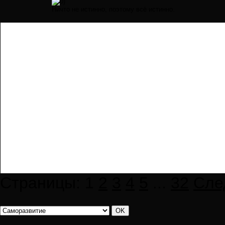
Ничто не истинно, поэтому всё истинно.
Страницы:
1
2
3
4
5
...
32
Сле