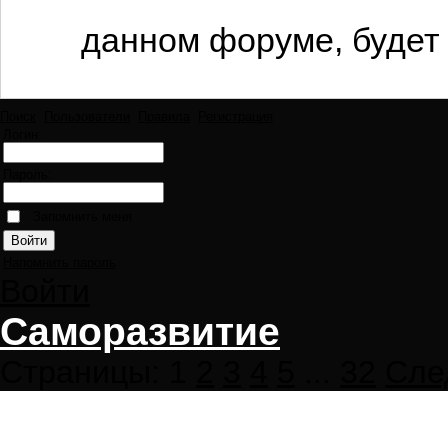
данном форуме, будет 
Поиск
Пользователи
Правила
Регистрация
Логин:
Пароль:
Запомнить меня
Напомнить пароль
Войти
Саморазвитие
Страницы:
1
2
3
4
5
...
32
Сле