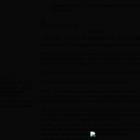
Внимание вопрос:
"ВЫ не помните куда поле
(ЗАБАНЕН)
#6
04.08.2013 16:03:00
Цитата
"Почему ничего не произошло 21.12.201
начнем с того, что энергия, она ведь не только вли
Мне так думается, что ажиотаж был создан для того
Энергия выплеснулась... И ее было много - много 
Но до цели она не добралась, так как кто-то рази
По мне так если данунахи и прочие вайнахи сущест
Наль
В противном случае - нет у нас никакой силы...
Сообщений:
1075
Авторитет:
1052
Хотя... Если параллельная их цель была застави
Регистрация:
- у них получилось. По этому непрошибаемая фанат
10.04.2013
депресняк начинается, а от первого только еще бол
Он тряс наш мир и
радовался жизни.
Так как если сила мысли не работает - то человек 
человек не принимает в серьез физические затраты
свое чудо) и делает затраты на свой мозг...
А мозг - это не рыба. Мозг - это удочка. И чем л
что с точки зрения банальной рациональной логики,
выгоднее, чем не верить.
Тебе интересно чужое мнение,