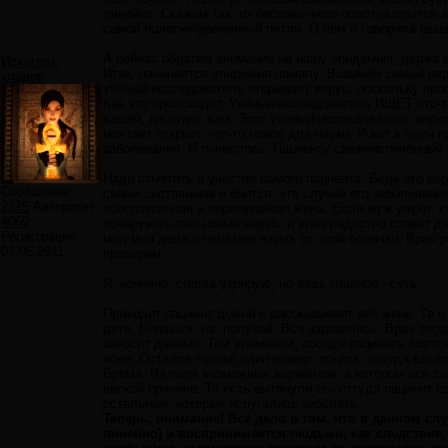
линейно. Скажем так: из бесконечного полотна опытов 
самой полоски\временной петли. О чём я говорила выш
А сейчас обратим внимание на нашу эпидемию, держа 
Искатель
Итак, начинается эпидемия помалу. Возьмём самый перв
кладов
учёный\исследователь открывает вирус, поскольку про
Как это происходит. Учёный\исследователь ИЩЕТ что-то 
вашей, да будет вам. Этот учёный\исследователь верит
мечтает открыть что-то новое для науки. И вот в один
заболевания. И понеслось. Пациенту свежеиспечённый 
Надо отметить и участие самого пациента. Ведь его ве
Сообщений:
своим состоянием и боится, что случай его заболевания
2275
Авторитет:
обеспокоенная и перепуганная жена. Если муж умрёт, к
4069
обнаружил-таки новый вирус, и врач радостно ставит д
Регистрация:
мол мои дела и чего мне ждать от этой болячки. Врач р
07.05.2011
проверим.
Я, конечно, слегка утрирую, но ведь главное - суть.
Приходит пациент домой и рассказывает всё жене. Та в 
дети. Боишься, на, получай. Все заразились. Врач тогд
заносит данные. Тем временем, соседи пациента боятся
ясен. Остался только один нюанс, понять, откуда взял
Время. Из поля возможных вариантов, в котором все с
веской причине. То есть вытянули его оттуда пациент 
остальные, которые испугались заболеть.
Теперь, внимание! Всё дело в том, что в данном сл
линейно) и воспринимается людьми, как следствие,