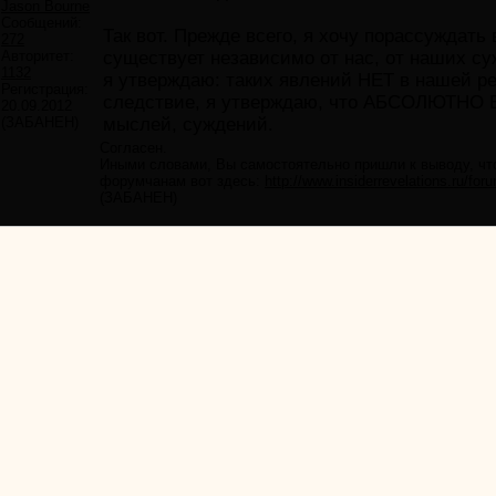
Jason Bourne
Сообщений:
Так вот. Прежде всего, я хочу порассуждать
272
Авторитет:
существует независимо от нас, от наших су
1132
я утверждаю: таких явлений НЕТ в нашей ре
Регистрация:
следствие, я утверждаю, что АБСОЛЮТНО 
20.09.2012
(ЗАБАНЕН)
мыслей, суждений.
Согласен.
Иными словами, Вы самостоятельно пришли к выводу, ч
форумчанам вот здесь:
http://www.insiderrevelations.ru/
(ЗАБАНЕН)