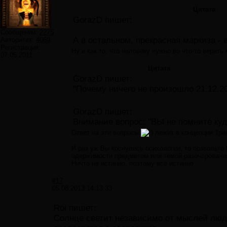
Цитата
GorazD пишет:
Сообщений:
2275
А в остальном, прекрасная маркиза - в
Авторитет:
4069
Регистрация:
Ну и как то, что человеку нужно во что-то верить 
07.05.2011
Цитата
GorazD пишет:
"Почему ничего не произошло 21.12.2
GorazD пишет:
Внимание вопрос: "ВЫ не помните куд
Ответ на эти вопросы
лежит в концепции Тран
И раз уж Вы коснулись психологии, то позвольте 
одержимости предметом или темой разочаровани
Ничто не истинно, поэтому всё истинно.
#17
05.08.2013 14:13:33
Roi пишет:
Солнце светит независимо от мыслей людей