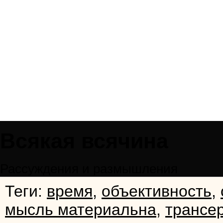
Всякая всячина
Рассуждения и размышления
Теги:
время
,
объективность
,
мысль материальна
,
трансе