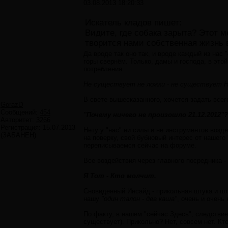
03.08.2013 18:20:33
Искатель кладов пишет:
Видите, где собака зарыта? Этот м
творится нами собственная жизнь 
Да вроде так оно так, и вроде каждый из нас "
горы свернём. Только, дамы и господа, в это
потребления.
Не существует не ложки - не существует 
В свете вышесказанного, хочется задать всег
GorazD
Сообщений:
454
"Почему ничего не произошло 21.12.2012"?
Авторитет:
3266
Регистрация:
15.07.2013
Нету у "нас" ни силы и не инструментов возде
(ЗАБАНЕН)
на поверку, свой бубновый интерес от нашего 
переписываемся сейчас на форуме.
Все воздействия через главного посредника - 
Я Тот - Кто молчит.
Сновиденный Инсайд - прикольная штука и шты
нашу
"один талон - два каша"
, очень и очень 
По факту, в нашем "сейчас Здесь", следствие (
существует). Прикольно? Нет, совсем нет. К