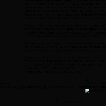
необычное недомогание пациента до постановки диаг
состоит Время. Знай пациент о таком положении дел, ст
хрень? Надо отметить, что причина может располагатьс
«длинною» в несколько секунд или дней, есть петли «д
формируются из того, что существует ВСЕГДА И ПО
многое и перестанете опасаться, что что-то не успеет
Выходит так: в настоящем, учёный видит реальный
этот вирус следствие, а не причина и что причины 
то учёный\исследователь мог бы поставить под воп
Этот механизм творения реальности универсален для в
Отсюда, если кто следит с осознанием, возникает в
Только это имеет значение, в формировании собственн
прошлых неудачах, надо делать всё так, как душа совет
Когда осознаёшь, что всё тотально зависит от тебя, от 
только те, что ты расставил. Понимаешь, что нет ника
Есть только Здесь и Сейчас, и кем ты являешься на это
боишься\не приемлешь\осуждаешь.
Ничто не истинно, поэтому всё истинно.
#2
03.08.2013 14:
Forester
Искатель кла
Сообщений:
3244
Авторитет:
7972
Регистрация:
24.10.2010
#3
03.08.2013 16:05:07