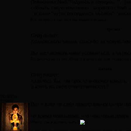
Повеселил Neo:"Радуюсь и горжусь...",- по
собрать такую компанию - дорогого стоит...
- и даже "чуток погордился за себя": "как 
Всё не просто так. Все мы взаимосвязаны.
Цитата
Greg пишет:
Кладоискательница, спасибо за новую тем
Вы заставляете меня усомниться, а за по
Абсолютно не за что, Greg. It's what I do. Вот только н
Цитата
Greg пишет:
Казалось бы, так просто кнопочку нажать,
а взять на себя ответственность?..
Искатель
кладов
Вот я взял на себя ответственность притв
но время показывает, что некоторые двери
Может, так и должно быть?