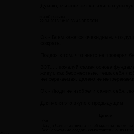
Думаю, мы еще не скатились в унылую 
и ещё раньше:
22.04.2013 18:10:33 ANDERSON
Ok - Всем кажется очевидным, что душ
сожрать.
Подвох в том, что никто не проверял 
ВОТ... , пожалуй самая основа фундам
живут, как бессмертные, теша себя лю
непререкаемая, далеко не непререкаема
Ok - Люди не изобрели самих себя, лю
Для меня это вкупе с предыдущим:
Цитата
Код
Вход в Семью из ничего, не обладая ни телом, ни
Все необходимо создать самостоятельно, из ниче
Greg