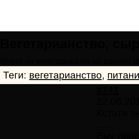
Вегетарианство, сыр
Много ли вегетарианцев на данном 
Теги:
вегетарианство
,
питан
#141
22.06.20
Кстати з
......
Ему прос