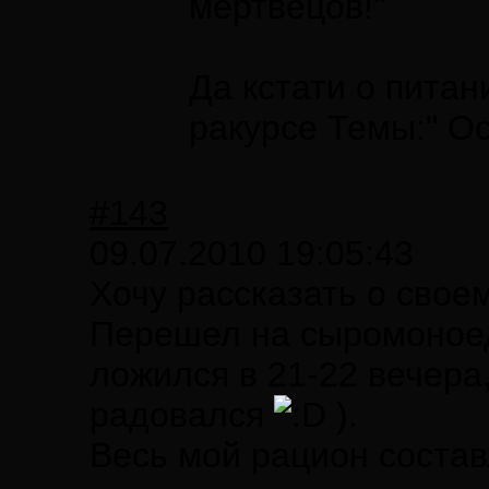
мертвецов!"
Да кстати о пита
ракурсе Темы:" Оск
#143
09.07.2010 19:05:43
Хочу рассказать о свое
Перешел на сыромоноед
ложился в 21-22 вечера
радовался
).
Весь мой рацион состав