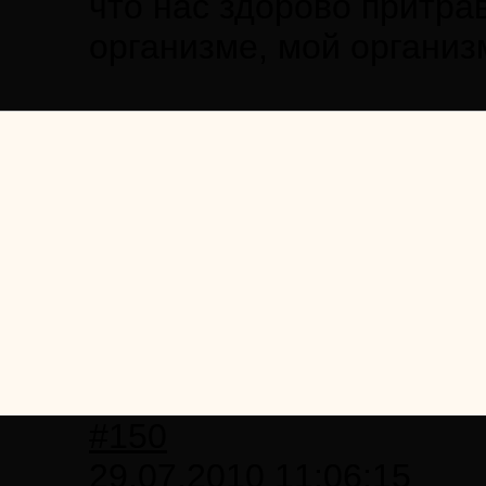
что нас здорово притра
организме, мой организм
#150
29.07.2010 11:06:15