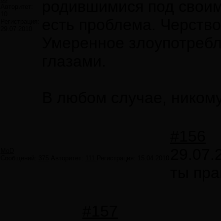
родившимися под своим 
Авторитет:
10
есть проблема. Черство
Регистрация:
29.07.2010
Умеренное злоупотребл
глазами.
В любом случае, никому
#156
29.07.
MoD
Сообщений:
375
Авторитет:
111
Регистрация:
15.04.2010
ты пра
#157