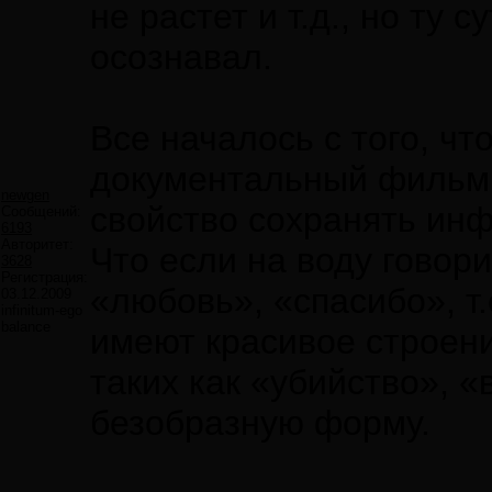
не растет и т.д., но ту 
осознавал.
Все началось с того, чт
документальный фильм 
newgen
свойство сохранять инф
Сообщений:
6193
Авторитет:
Что если на воду говори
3628
Регистрация:
«любовь», «спасибо», т
03.12.2009
infinitum-ego
balance
имеют красивое строени
таких как «убийство», 
безобразную форму.