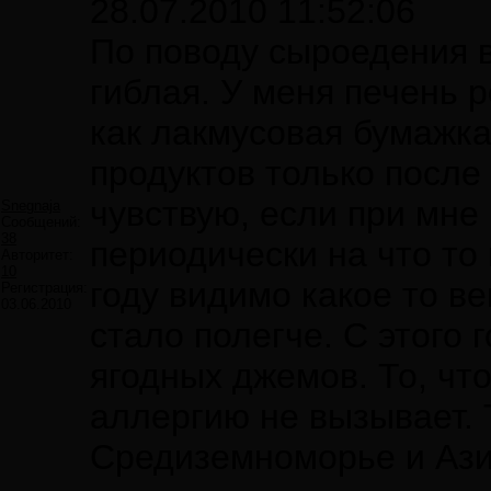
28.07.2010 11:52:06
По поводу сыроедения в
гиблая. У меня печень р
как лакмусовая бумажка
продуктов только после
чувствую, если при мне
Snegnaja
Сообщений:
38
периодически на что то
Авторитет:
10
году видимо какое то в
Регистрация:
03.06.2010
стало полегче. С этого 
ягодных джемов. То, чт
аллергию не вызывает. 
Средиземноморье и Азии