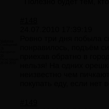
Полезно будет тем, к
#148
24.07.2010 17:39:19
Ровно три дня побыла с
Vedomira
Сообщений:
понравилось, подъём си
76
Авторитет:
приехав обратно в город
20
Регистрация:
26.04.2010
нельзя! На одних орешк
неизвестно чем пичкают
покупать еду, если нет
#149