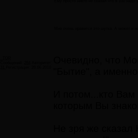
Ему просто никто не сказал что в 100 надо 
Мне очень нравится это шутка. А может и не
Очевидно, что Мо
_TOR
Сообщений:
284
Авторитет:
31
Регистрация:
28.06.2010
"Бытие", а именно
И потом...кто Вам
которым Вы знак
Не зря же сказал