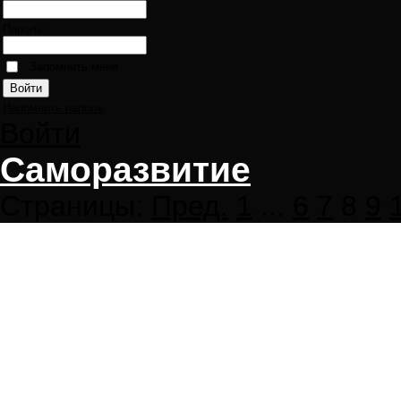
Пароль:
Запомнить меня
Напомнить пароль
Войти
Саморазвитие
Страницы:
Пред.
1
...
6
7
8
9