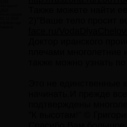
6193
Авторитет:
Также можете найти е
3628
Регистрация:
2)"Ваше тело просит 
03.12.2009
infinitum-ego
balance
face.ru/VodaDlyaChelo
Доктор иранского про
плечами многолетние 
также можно узнать по
Это не единственные к
начинать.И прежде вс
подтверждены многол
"К высотам!" © Григор
Спасибо Вам большое з