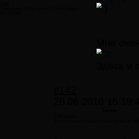
LOM
Сообщений:
16
Авторитет:
2
Регистрация:
02.02.2010
Мне очен
Здесь и 
#142
28.06.2010 15:19:
Цитата
LOM пишет:
Кстати знаете почему Моисей прожил до 90
......