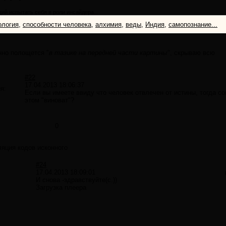
щий испытать себя в роли инсайдера...
ология
,
способности человека
,
алхимия
,
веды
,
Индия
,
самопознание...
нно полощется "
в тазике на передней части картины
", скрываю всю
#22
17.04.2013 18:06:37
я:
Если вы имеете ввиду что человек отвлечен от истины, тогда со
этом "виноват"?
0
ляция кодов исконного
#24
17.04.2013 18:09:01
И снова -здравствуйте(с.))
Загрузка плеера