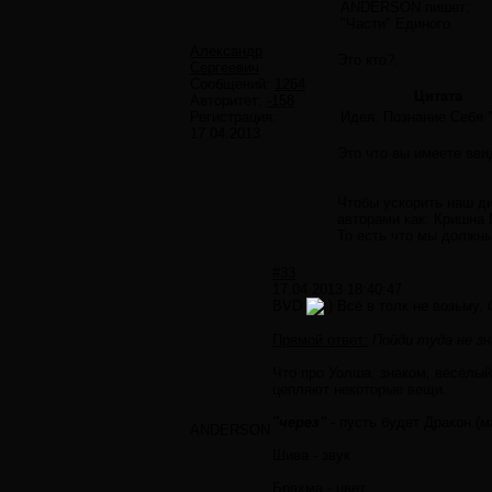
ANDERSON пишет:
"Части" Единого
Александр
Это кто?.
Сергеевич
Сообщений:
1264
Цитата
Авторитет:
-158
Регистрация:
Идея. Познание Себя 
17.04.2013
Это что вы имеете вви
Чтобы ускорить наш ди
авторами как: Кришна
То есть что мы должн
#33
17.04.2013 18:40:47
BVD
Всё в толк не возьму,
Прямой ответ:
Пойди туда не зн
Что про Уолша, знаком, весёлый
цепляют некоторые вещи.
"через"
- пусть будет Дракон (
ANDERSON
Шива - звук
Брахма - цвет