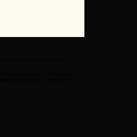
0
ожно опустить, в смысле "родовые
айл можно разворачивать не один день
альную причину, нашего появления. Кто
0