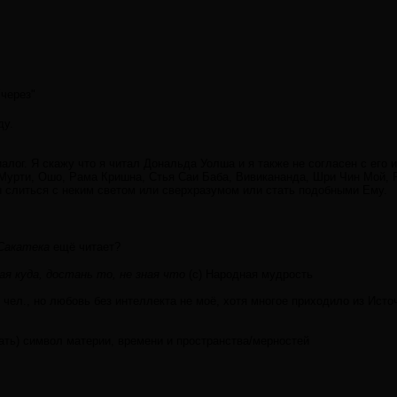
"через"
ду.
алог. Я скажу что я читал Дональда Уолша и я также не согласен с его
 Мурти, Ошо, Рама Кришна, Стья Саи Баба, Вивикананда, Шри Чин Мой,
ы слиться с неким светом или сверхразумом или стать подобными Ему.
Сакатека
ещё читает?
ая куда, достань то, не зная что
(с) Народная мудрость
 чел., но любовь без интеллекта не моё, хотя многое приходило из Исто
мать) символ материи, времени и пространства/мерностей