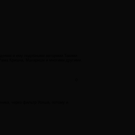
 идеями и ему подобными авторами.Такими
 Рама Кришна, Махариши и многими другими.
0
чника, через фильтр Уолша, потому и