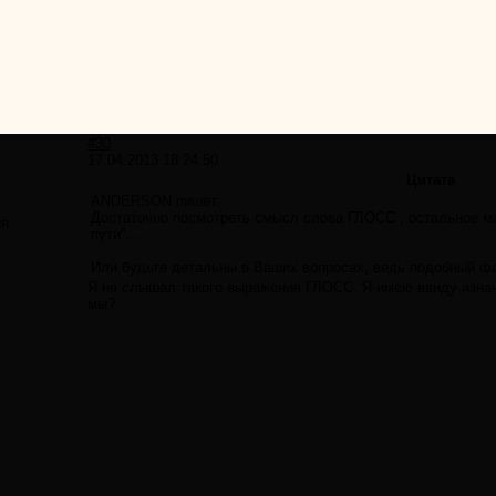
#30
17.04.2013 18:24:50
Цитата
ANDERSON пишет:
Достаточно посмотреть смысл слова ГЛОСС , остальное м
я:
пути"...
Или будьте детальны в Ваших вопросах, ведь подобный ф
Я не слышал такого выражения ГЛОСС. Я имею ввиду изнач
мы?