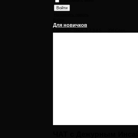
Запомнить меня
Напомнить пароль
Войти
Для новичков
Страницы:
Пред.
1
2
3
4
5
...
204
След.
ЧАТ с Дежурным Инса