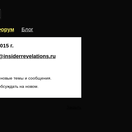
орум
Блог
15 г.
insiderrevelations.ru
ь новые темы и сообщения.
обсуждать на новом.
Закрыть