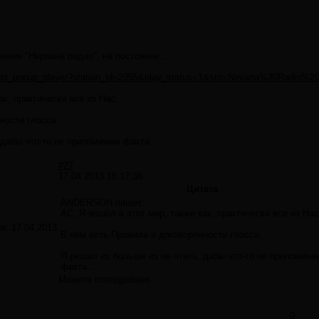
ение "Нирвана радио", на постоянке... :
cast_popup_player?station_id=2355&play_status=1&stn=Nirvana%20Radio%
ак, практически все из Нас.
ности глосса.
 дабы что-то не припоминаю факта...
#27
17.04.2013 18:17:36
Цитата
ANDERSON пишет:
АС, Я вошёл в этот мир, также как, практически все из Нас
ия:
17.04.2013
В нём есть Правила и договорённости глосса.
Я решил их больше из не чтить, дабы что-то не припомина
факта...
Можете поподробнее.
0