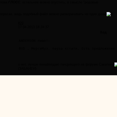
слова
ГЛОСС
, остальное можно опустить, в смысле "родовые
опросах, ведь подобный файл можно разворачивать не один день
#29
17.04.2013 18:24:37
Код
ANDERSON пишет:

:
BVD , МерсиМуз. пауза кстати. Есть предложение 
о нет, лучше понаблюдаю танцующего на форуме Сакатеку
(ЗАБАНЕН)