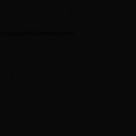
0
20-%20Music%20for%20Meditation%20and..
.
0
.
ю