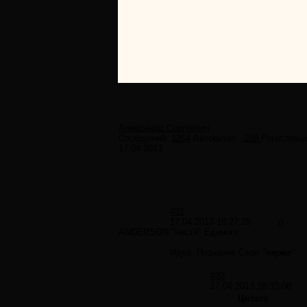
Александр Сергеевич
Сообщений:
1264
Авторитет:
-158
Регистраци
17.04.2013
#31
17.04.2013 18:27:28
0
ANDERSON
"Части" Единого
Идея. Познание Себя
"через"
#32
17.04.2013 18:33:08
Цитата