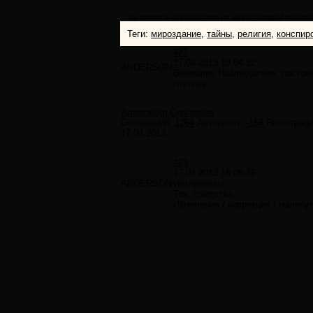
... на вопросы отвечает или их задаёт каждый желаю
Теги:
мироздание
,
тайны
,
религия
,
конспир
#21
17.04.2013 18:04:32
ANDERSON
Внимание Наблюдателя, постоя
глубину....
Александр Сергеевич
Сообщений:
1264
Авторитет:
-158
Регистраци
17.04.2013
#23
17.04.2013 18:08:36
ANDERSON
Интервенты.
Тех. средства.
Изменения / коррекция / манипу