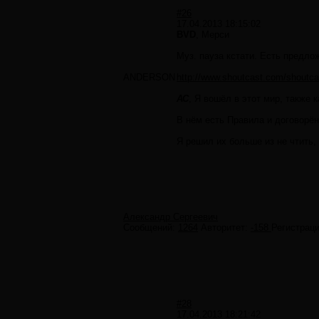
#26
17.04.2013 18:15:02
BVD
, Мерси
Муз. пауза кстати. Есть предлож
ANDERSON
http://www.shoutcast.com/shout
АС
, Я вошёл в этот мир, также к
В нём есть Правила и договорён
Я решил их больше из не чтить,
Александр Сергеевич
Сообщений:
1264
Авторитет:
-158
Регистрац
#28
17.04.2013 18:21:42