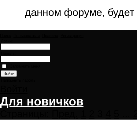
данном форуме, будет 
Поиск
Пользователи
Правила
Регистрация
Логин:
Пароль:
Запомнить меня
Напомнить пароль
Войти
Для новичков
Страницы:
Пред.
1
2
3
4
5
...