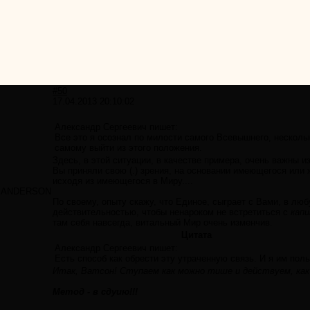
#50
17.04.2013 20:10:02
Александр Сергеевич пишет:
Все это я осознал по милости самого Всевышнего, нескольк
самому выйти из этого положения.
Здесь, в этой ситуации, в качестве примера, очень важны
Вы приняли свою (.) зрения, на основании имеющегося или 
исходя из имеющегося в Миру....
ANDERSON
По своему, опыту скажу, что Единое, сыграет с Вами, в лю
действительностью, чтобы ненароком не встретиться с
капи
там себя навсегда, витальный Мир очень изменчив.
Цитата
Александр Сергеевич пишет:
Есть способ как обрести эту утраченную связь. И я им пол
Итак, Ватсон! Ступаем как можно тише и действуем, как 
Метод - в сдуию!!!