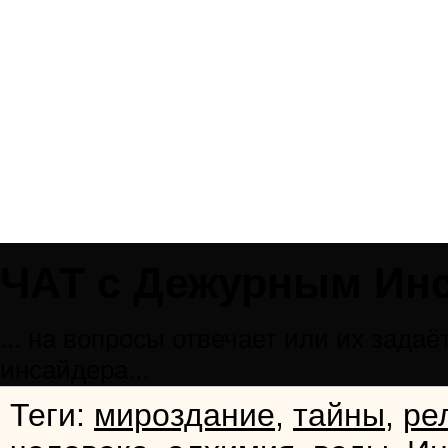
ЧАТ с Дежурным Ин
... на вопросы отвечает или их зад
инсайдера...
Теги:
мироздание
,
тайны
,
ре