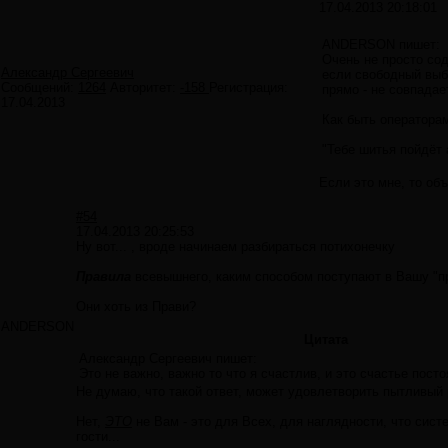
17.04.2013 20:18:01
ANDERSON пишет:
Очень не просто сод
Александр Сергеевич
если свободный выбо
Сообщений:
1264
Авторитет:
-158
Регистрация:
прямо - не совпадае
17.04.2013
Как быть оператора
"Тебе шитья пойдёт а
Если это мне, то об
#54
17.04.2013 20:25:53
Ну вот... , вроде начинаем разбираться потихонечку
Правила
всевышнего, каким способом поступают в Вашу "п
Они хоть из Прави?
ANDERSON
Цитата
Александр Сергеевич пишет:
Это не важно, важно то что я счастлив, и это счастье пост
Не думаю, что такой ответ, может удовлетворить пытливый 
Нет,
ЭТО
не Вам - это для Всех, для наглядности, что сист
гости...