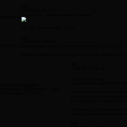
#43
17.04.2013 19:22:09
0
Секундочку - дракон времени "
скушалъ
"
ANDERSON
АС, Вы - внимательны... , и???
#44
17.04.2013 19:24:57
ANDERSON
Динамика мне знакома, мне интересен именно Ваш путь?
Когда Вы осознали, или в результате чего Вы осознали, что 
#45
17.04.2013 19:26:12
ANDERSON пишет:
Динамика мне знакома, мне ин
Александр Сергеевич
Сообщений:
1264
Авторитет:
-158
Когда Вы осознали, или в резул
Регистрация:
17.04.2013
Все это я осознал по милости 
и не способности самому выйти
Я отношусь к 3) категории, и 
Но из-за того что мы не хотим э
#46