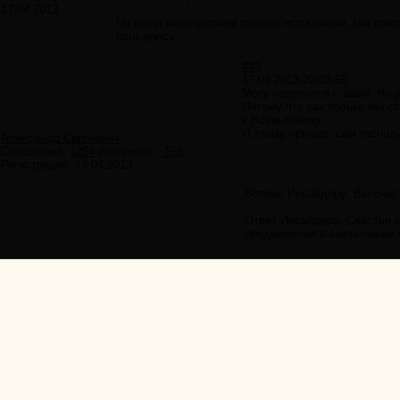
17.04.2013
Но когда мы обретаем связь с источником, мы опят
пользуюсь.
#49
17.04.2013 20:08:55
Могу поделится с вами. Но д
Потому что как только мы с
к Всевышнему.
И этому пример, сам господи
Александр Сергеевич
Сообщений:
1264
Авторитет:
-158
Регистрация:
17.04.2013
Вопрос Инсайдеру: Вы сча
Ответ Инсайдера: Счастья в
продвижения в выполнении 