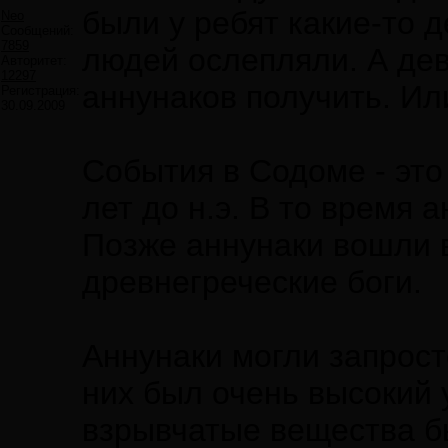
были у ребят какие-то 
Neo
Сообщений:
7859
людей ослепляли. А дев
Авторитет:
12297
аннунаков получить. Ил
Регистрация:
30.09.2009
События в Содоме - это 
лет до н.э. В то время 
Позже аннунаки вошли 
древнегреческие боги.
Аннунаки могли запрост
них был очень высокий 
взрывчатые вещества б