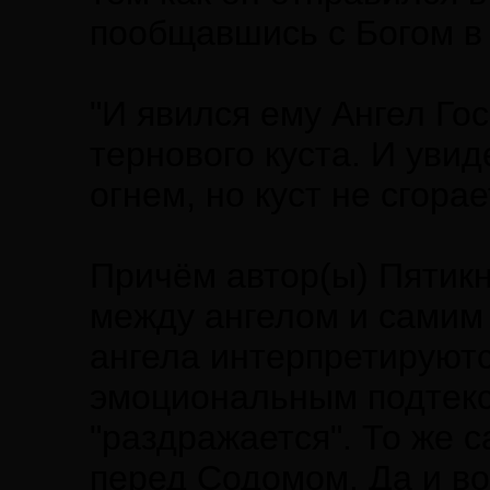
пообщавшись с Богом в 
"И явился ему Ангел Го
тернового куста. И увид
огнем, но куст не сгорае
Причём автор(ы) Пятик
между ангелом и самим 
ангела интерпретируютс
эмоциональным подтексто
"раздражается". То же с
перед Содомом. Да и во