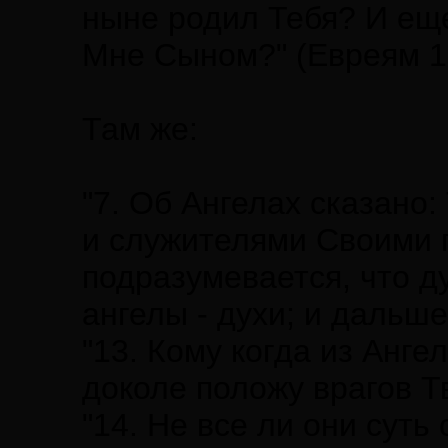
ныне родил Тебя? И еще
Мне Сыном?" (Евреям 1
Там же:
"7. Об Ангелах сказано
и служителями Своими п
подразумевается, что ду
ангелы - духи; и дальше
"13. Кому когда из Анге
доколе положу врагов Т
"14. Не все ли они сут