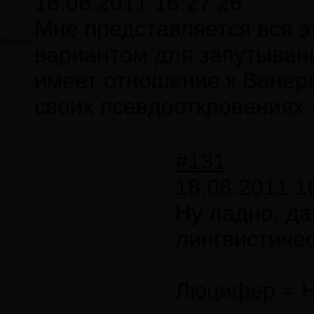
18.08.2011 16:27:26
Мне представляется вся э
German
вариантом для запутывани
имеет отношение к Венере
своих псевдооткровениях 
#131
18.08.2011 1
Ну ладно, да
лингвистиче
Люцифер = Н