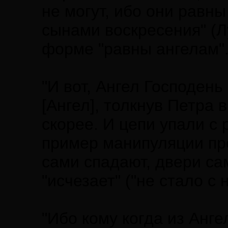
не могут, ибо они равн
сынами воскресения" (Лу
форме "равны ангелам"
"И вот, Ангел Господень
[Ангел], толкнув Петра в
скорее. И цепи упали с р
пример манипуляции пр
сами спадают, двери са
"исчезает" ("не стало с 
"Ибо кому когда из Анге