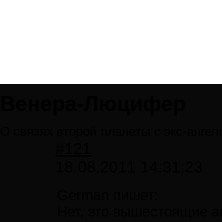
Венера-Люцифер
О связях второй планеты с экс-ангел
#121
18.08.2011 14:31:23
German пишет:
Нет, это вышестоящие а