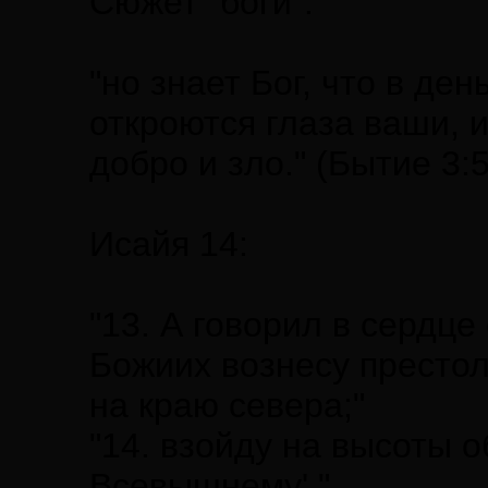
Сюжет "боги":
"но знает Бог, что в ден
откроются глаза ваши, и
добро и зло." (Бытие 3:5
Исайя 14:
"13. А говорил в сердце
Божиих вознесу престол 
на краю севера;"
"14. взойду на высоты 
Всевышнему'."