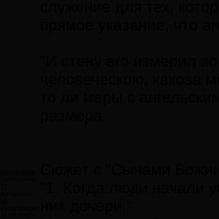
служение для тех, кото
прямое указание, что а
"И стену его измерил во
человеческою, какова ме
то ли меры с ангельским
размера
Сюжет с "Сынами Божии
blessmaster
Сообщений:
"1. Когда люди начали 
73
Авторитет:
них дочери,"
56
Регистрация:
15.08.2011