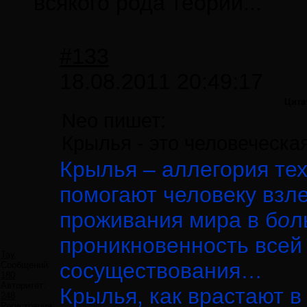
всякого рода теории...
#133
18.08.2011 20:49:17
Цита
Neo пишет:
Крылья - это человеческа
Крылья – аллегория тех
помогают человеку взле
проживания мира в б
о
л
проникновенность всей
Tay
сосуществования…
Сообщений:
180
Авторитет:
Крылья, как врастают в
248
Регистрация: