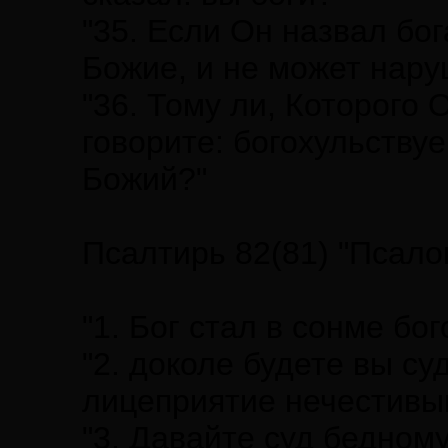
"35. Если Он назвал бо
Божие, и не может нару
"36. Тому ли, Которого 
говорите: богохульству
Божий?"
Псалтирь 82(81) "Псало
"1. Бог стал в сонме бог
"2. доколе будете вы с
лицеприятие нечестивы
"3. Давайте суд бедном