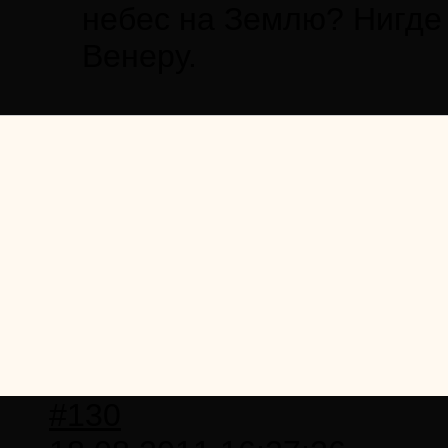
небес на Землю? Нигде в
Венеру.
#130