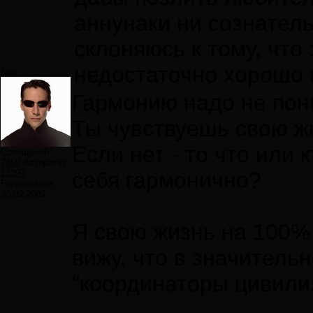
аннунаки ни сознатель
склоняюсь к тому, что
недостаточно хорошо
Neo
Гармонию надо не пон
Ты чувствуешь свою ж
Если нет - то что или
Сообщений:
7859
Авторитет:
12297
себя гармонично?
Регистрация:
30.09.2009
Я свою жизнь на 100%
вижу, что в значитель
"координаторы цивили