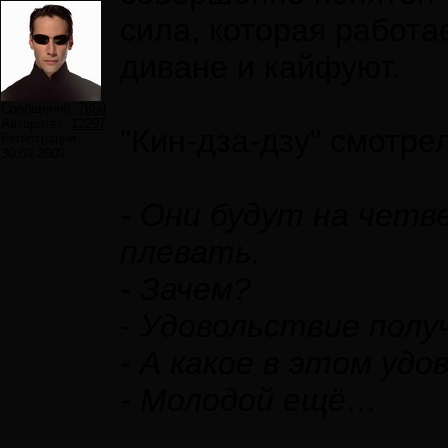
сила, которая работа
диване и кайфуют.
Сообщений:
7859
Авторитет:
12297
"Кин-дза-дзу" смотре
Регистрация:
30.09.2009
- Они будут на четв
плевать.
- Зачем?
- Удовольствие полу
- А какое в этом уд
- Молодой ещё…