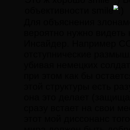
объективности smile
Для объяснения злонам
вероятно нужно видеть 
Инсайдер. Например СС
отступнические размыш
убивая немецких солдат
при этом как бы остае
этой структуры есть ра
она это делает (защища
сразу встает на свои м
этот мой диссонанс тог
мира должен быть добр