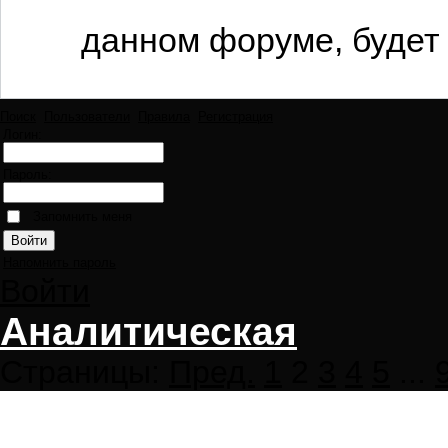
данном форуме, будет 
Поиск
Пользователи
Правила
Регистрация
Логин:
Пароль:
Запомнить меня
Напомнить пароль
Войти
Аналитическая
Страницы:
Пред.
1
2
3
4
5
...