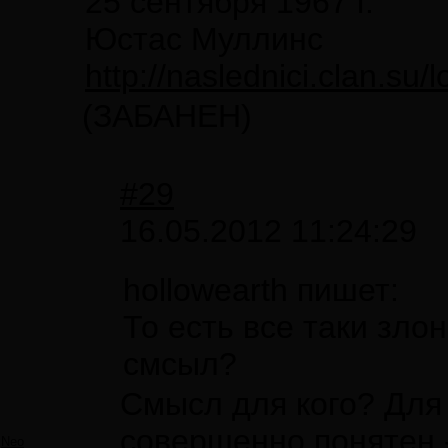
25 сентября 1967 г.
Юстас Муллинс
http://naslednici.clan.su/
(ЗАБАНЕН)
#29
16.05.2012 11:24:29
hollowearth пишет:
То есть все таки зло
смсыл?
Смысл для кого? Для 
совершенно понятен 
Neo