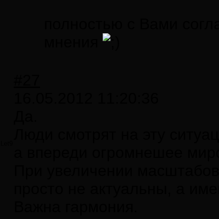
полностью с Вами согл
мнения
#27
16.05.2012 11:20:36
Да.
Люди смотрят на эту ситуа
Let9
а впереди огромнешее мир
При увеличении масштабов
просто не актуальны, а име
Важна гармония.