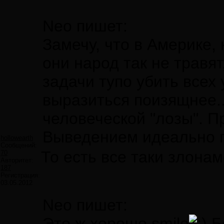
Neo пишет:
Замечу, что в Америке,
они народ так не травят
задачи тупо убить всех 
выразиться поизящнее..
человеческой "лозы". П
Выведением идеально п
hollowearth
Сообщений:
То есть все таки злона
70
Авторитет:
187
Регистрация:
03.05.2012
Neo пишет:
Это ж хорошо smile
Б