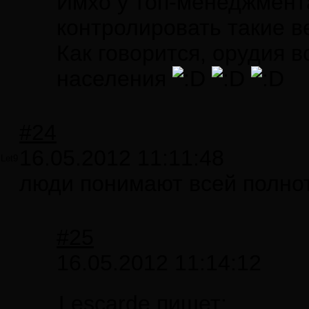
Имхо у топ-менеджмента
контролировать такие в
Как говорится, орудия 
населения
#24
16.05.2012 11:11:48
Let9
люди понимают всей полно
#25
16.05.2012 11:14:12
Lescarde пишет: