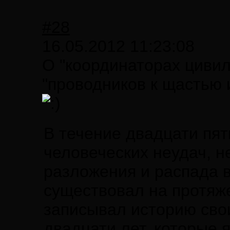
#28
16.05.2012 11:23:08
О "координаторах цивил
"проводников к щастью и
В течение двадцати пят
человеческих неудач, 
разложения и распада 
существовал на протяже
записывал историю сво
двадцати лет, которые 