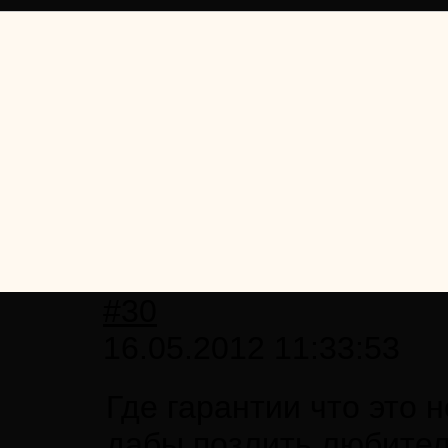
#30
16.05.2012 11:33:53
Где гарантии что это 
дабы позлить любител