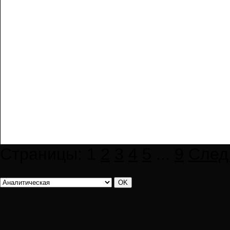
Страницы:
1
2
3
4
5
...
9
След