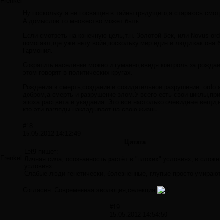
Frenkel
Ну поскольку я не посвящен в тайны грядущего,я стараюсь смот
А домыслов то множество может быть..
Если смотреть на конечную цель,т.н. Золотой Век, или Novus ord
помогают,где уже нету войн,поскольку мир един и люди как она 
Гармония.
Сократить население можно и гуманно,введя контроль за рожда
этом говорят в политических кругах.
Рождения и смерть,создание и созидательное разрушение..ordo a
добром,а смерть и разрушение злом.У всего есть свои циклы,при
эпоха расцвета и увядания. Это все настолько очевидные вещи,н
кто эти взгляды накладывает на свою жизнь
#18
15.05.2012 14:12:49
Цитата
Let9 пишет:
Frenkel
Личная сила, осознанность растёт в "плохих" условиях, в слож
условиях.
Слабые люди генетически, болезненные, глупые просто умирают.
Согласен. Современная эволюция,селекция
#19
15.05.2012 14:54:50