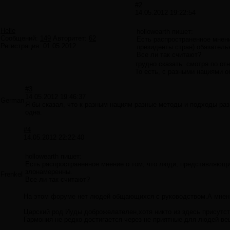
#2
14.05.2012 19:22:54
Helle
hollowearth пишет:
Сообщений:
149
Авторитет:
62
Есть распространенное мнени
Регистрация:
01.05.2012
президенты стран) обязатель
Все ли так считают?
трудно сказать. смотря по от
То есть, с разными нациями о
#3
14.05.2012 19:46:37
German
Я бы сказал, что к разным нациям разные методы и подходы раз
одна.
#4
14.05.2012 22:22:40
hollowearth пишет:
Есть распространенное мнение о том, что люди, представляющие
злонамеренны.
Frenkel
Все ли так считают?
На этом форуме нет людей общающихся с руководством.А мнен
Царский род Иуды доброжелателен,хотя никто из здесь присутст
Гармония не редко достигается через не приятные для людей в