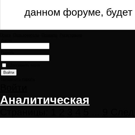
данном форуме, будет 
Поиск
Пользователи
Правила
Регистрация
Логин:
Пароль:
Запомнить меня
Напомнить пароль
Войти
Аналитическая
Страницы:
1
2
3
4
5
...
9
След