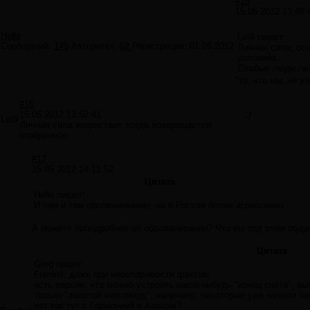
#15
15.05.2012 13:49:
Helle
Let9 пишет:
Сообщений:
149
Авторитет:
62
Регистрация:
01.05.2012
Личная сила, осо
условиях.
Слабые люди ген
"то, что нас не у
#16
15.05.2012 13:52:41
-7
Let9
Личная сила возрастает, когда возвращается
отобранное.
#17
15.05.2012 14:11:52
Цитата
Helle пишет:
И там и там оболванивание, но в России более агрессивно.
А можете поподробнее об оболванивании? Что вы под этим подр
Цитата
Greg пишет:
Frenkel, даже при неоспоримости фактов,
есть версия, что можно устроить какой-нибудь "конец света", вы
только "золотой миллиард", например, некоторые уже начали по
вот как тут с Гармонией и Хаосом?