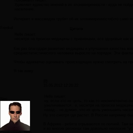
hollowearth пишет:
Удивляет единство мнений в их злонамеренности - куда не пойд
население.
Интернет и массмедиа трубят об их злонамеренности(что само по
Frenkel
Цитата
Helle пишет:
несмтря на происки медицины с прививками, все здоровые как к
Как раз благодаря развитию медицины и улучшения качества жи
среднестатистического человека выросло на порядок. Эти факты 
Чтобы адекватно оценивать происходящее нужно смотреть на пр
Я так вижу
#8
15.05.2012 12:20:22
Helle пишет:
Neo
ну, если это их цель, то как-то некомпетентно о
увеличивается.. и, несмтря на происки медицины
назад... не думаю, что их цель уменьшить насел
Ну это смотря где растет. В России например бы
В Африке - ребята отрываются по полной. Там н
и во многих регионах там довольно неплохие "ус
Сообщений:
7859