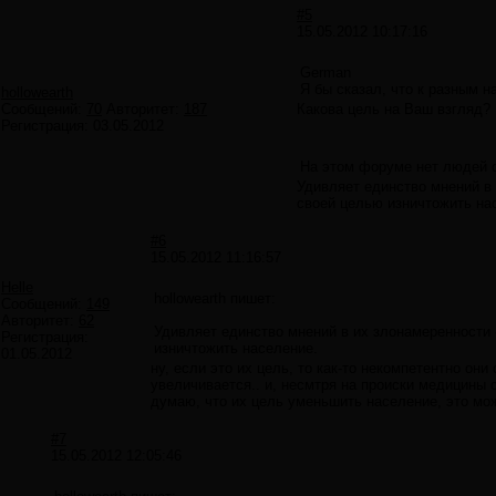
#5
15.05.2012 10:17:16
German
Я бы сказал, что к разным 
hollowearth
Сообщений:
70
Авторитет:
187
Какова цель на Ваш взгляд?
Регистрация:
03.05.2012
На этом форуме нет людей 
Удивляет единство мнений в 
своей целью изничтожить на
#6
15.05.2012 11:16:57
Helle
hollowearth пишет:
Сообщений:
149
Авторитет:
62
Удивляет единство мнений в их злонамеренности -
Регистрация:
изничтожить население.
01.05.2012
ну, если это их цель, то как-то некомпетентно они
увеличивается.. и, несмтря на происки медицины с
думаю, что их цель уменьшить население, это мож
#7
15.05.2012 12:05:46