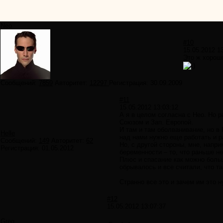
Neo
#10
15.05.2012 1
Это ж хоро
Сообщений:
7859
Авторитет:
12297
Регистрация:
30.09.2009
#11
15.05.2012 13:03:12
А я в целом согласна с Нео. Но 
Союзом и Зап. Европой.
И там и там оболванивание, но в
Helle
над нами нужно еще работать и р
Сообщений:
149
Авторитет:
62
Но, с другой стороны, мне, напр
Регистрация:
01.05.2012
беременности – то, что раньше н
Плюс и спасание как можно больш
обрывалось и все считали, что та
Странно все это и зачем им это н
#12
15.05.2012 13:07:37
Greg