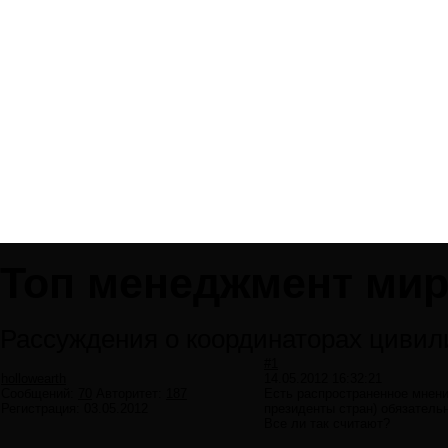
Топ менеджмент мир
Рассуждения о координаторах цивил
#1
hollowearth
14.05.2012 16:32:21
Сообщений:
70
Авторитет:
187
Есть распространенное мнени
Регистрация:
03.05.2012
президенты стран) обязатель
Все ли так считают?