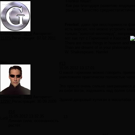
Frenkel пишет:
Как раз благодаря развитию медицин
раньше. Качество среднестатистичес
Frenkel
, даже при неоспоримости фак
есть версия, что можно устроить како
Сообщений:
3270
Авторитет:
только "золотой миллиард", например
11325
Регистрация:
07.02.2011
вот как тут с Гармонией и Хаосом?
There are more things in heaven and ear
Than are dreamt of in your philosophy.
W. Shakespeare, Hamlet
Neo
#13
15.05.2012 13:17:01
О какой гармонии можно говорить приме
уничтожили практически полностью чело
Это просто очень сильно заигравшиеся д
из себя богов, издеваясь над более сла
Сообщений:
7859
Авторитет:
Эдакий дворовый хулиган в масштабах 
12297
Регистрация:
30.09.2009
#14
15.05.2012 13:32:35
13
Let9
Личная сила, осознанность
растёт.