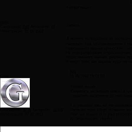
Frenkel пишет:
Helle
Цитата
Сообщений:
149
Авторитет:
62
Регистрация:
01.05.2012
А можете поподробнее об оболвани
Наверное, под оболваниванием я п
Навязывание разных ценностей – не
Не информирование и просвещение, 
общественного мнения, рекламы, пр
И ведут тебя, как барана, куда им 
#20
Greg
15.05.2012 15:01:03
Frenkel пишет:
Сократить население можно и гу
сократить население до миллиард
Т.е. решение того же топ-менеджм
Сообщений:
3270
Авторитет:
11325
There are more things in heaven and 
Регистрация:
07.02.2011
Than are dreamt of in your philosoph
W. Shakespeare, Hamlet