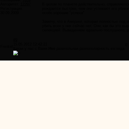
Авторитет:
12297
В целом по планете действительно, справляются 
Регистрация:
рождается быстрее, чем они успевают его убиват
30.09.2009
особо хорошие "успехи".
Замечу, что в Америке, которая полностью под их
убить всех у них сейчас нет. Они, как бы это вы
селекцией. Выведением идеально послушного, р
#9
15.05.2012 12:42:21
0
Frenkel
Какая у нас с Вами
Нео
разительная разнополярность взгляда