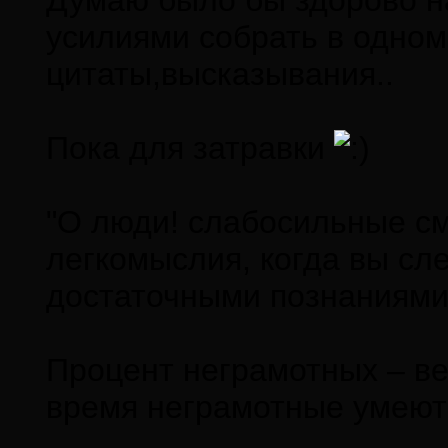
Думаю было бы здорово н
усилиями собрать в одно
цитаты,высказывания..
Пока для затравки
"О люди! слабосильные см
легкомыслия, когда вы сл
достаточными познаниями"
Процент неграмотных – ве
время неграмотные умеют