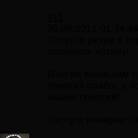
#11
30.06.2011 01:34:4
Отпусти разум в се
познаешь истину!
Многие вещи нам н
понятия слабы, а по
наших понятий!
Заслуги измеряютс
migor