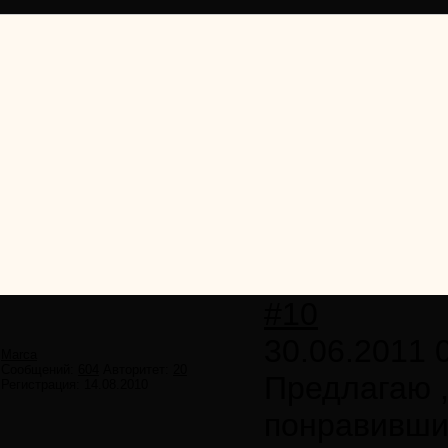
#10
30.06.2011 
Marca
Сообщений:
604
Авторитет:
20
Предлагаю 
Регистрация:
14.08.2010
понравивши