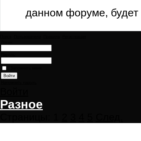
данном форуме, будет 
Поиск
Пользователи
Правила
Регистрация
Логин:
Пароль:
Запомнить меня
Напомнить пароль
Войти
Разное
Страницы:
1
2
3
4
5
След.