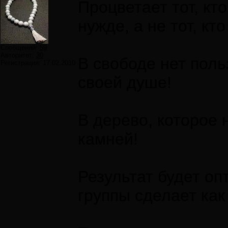
Процветает тот, к
нужде, а не тот, кт
Сообщений:
59
Авторитет:
30
В свободе нет поль
Регистрация:
17.02.2010
своей душе!
В дерево, которое 
камней!
Результат будет о
группы сделает как