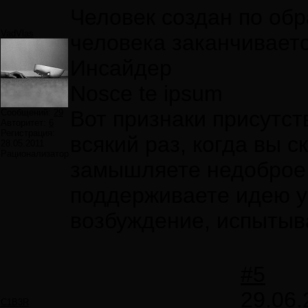
Человек создан по обр
VadVlas
человека заканчиваетс
Инсайдер
Nosce te ipsum
Вот признаки присутс
Сообщений:
29
Авторитет:
6
Регистрация:
всякий раз, когда вы с
28.05.2011
Рационализатор
замышляете недоброе, 
поддерживаете идею у
возбуждение, испытыв
#5
29.06.
C1B3R