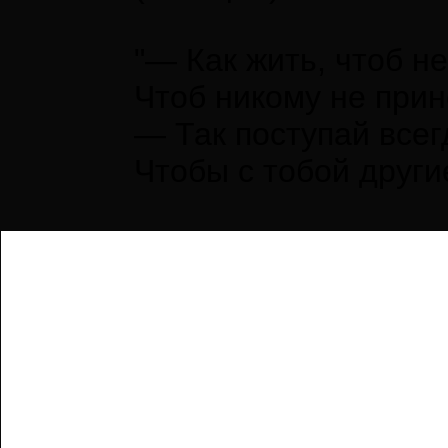
"— Как жить, чтоб н
Чтоб никому не при
— Так поступай всегд
Чтобы с тобой други