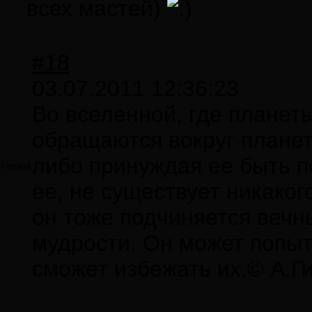
всех мастей)
#18
03.07.2011 12:36:23
Во вселенной, где планет
обращаются вокруг планет
либо принуждая ее быть 
Frenkel
ее, не существует никаког
он тоже подчиняется веч
мудрости. Он может попыта
сможет избежать их.© А.