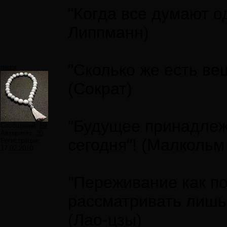
"Когда все думают од
Липпманн)
"Сколько же есть ве
migor
(Сократ)
"Будущее принадлежи
Сообщений:
59
Авторитет:
30
сегодня"! (Малкольм
Регистрация:
17.02.2010
"Переживание как по
рассматривать лишь 
(Лао-цзы)