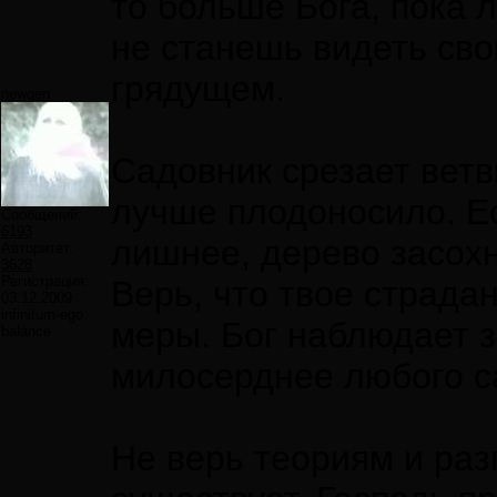
то больше Бога, пока 
не станешь видеть сво
грядущем.
newgen
Садовник срезает ветв
лучше плодоносило. Е
Сообщений:
6193
лишнее, дерево засохн
Авторитет:
3628
Регистрация:
Верь, что твое страда
03.12.2009
infinitum-ego
меры. Бог наблюдает 
balance
милосерднее любого с
Не верь теориям и раз