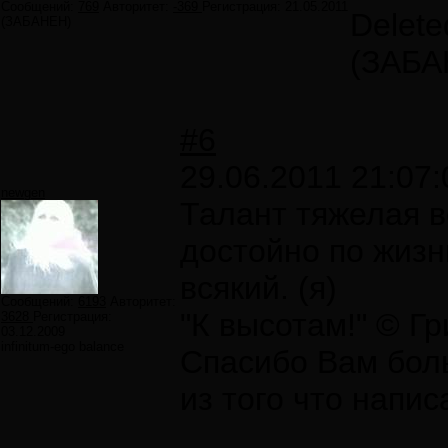
Сообщений:
769
Авторитет:
-369
Регистрация:
21.05.2011
Delete
(ЗАБАНЕН)
(ЗАБА
#6
29.06.2011 21:07:
newgen
Талант тяжелая ве
достойно по жизн
всякий. (я)
Сообщений:
6193
Авторитет:
"К высотам!" © Г
3628
Регистрация:
03.12.2009
infinitum-ego balance
Спасибо Вам боль
из того что напис