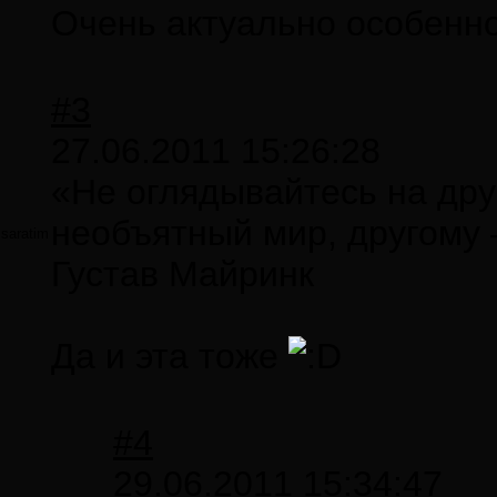
Очень актуально особенно
#3
27.06.2011 15:26:28
«Не оглядывайтесь на дру
необъятный мир, другому 
saratim
Густав Майринк
Да и эта тоже
#4
29.06.2011 15:34:47