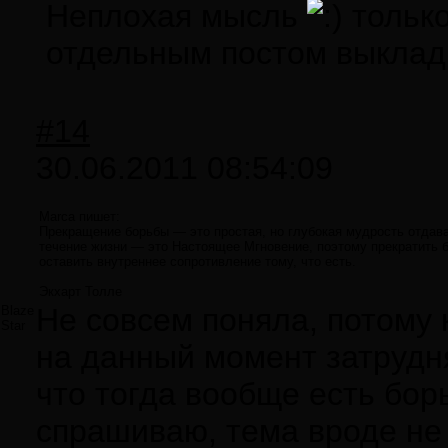
Неплохая мысль
только
отдельным постом выклад
#14
30.06.2011 08:54:09
Marca пишет:
Прекращение борьбы — это простая, но глубокая мудрость отдава
течение жизни — это Настоящее Мгновение, поэтому прекратить б
оставить внутреннее сопротивление тому, что есть.
Экхарт Толле
Не совсем поняла, потому 
Blaze
Star
на данный момент затрудня
что тогда вообще есть бор
спрашиваю, тема вроде не 