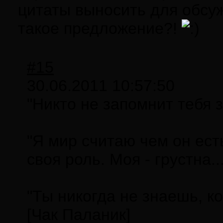
цитаты выносить для обсуж
такое предложение?!
#15
30.06.2011 10:57:50
"Никто не запомнит тебя з
"Я мир считаю чем он есть
своя роль. Моя - грустна.
"Ты никогда не знаешь, к
[Чак Паланик]