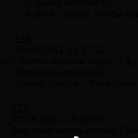
- О, какая честность!"
- И это я сказал, чтобы по
#16
30.06.2011 11:27:22
"Выпей отравы тварь! Тфу т
эдуард
Народная мудрость
"Глаза боятся... Руки тоже
#17
30.06.2011 13:16:05
zubek
Без лохА жизнь плохА! (З