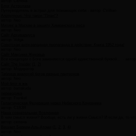
автор:
Селена
Блог Астролаза
Путеуводитель в астрал для познающих себя
·
автор:
CVillian
Anonymous. Что такое "План"?
автор:
Neo
Митинг в Москве в защиту Химкинского леса
автор:
Neo
Сайт Архивариуса
автор:
Volga
Советская анти-западная пропаганда в действии. Книга 1952 года!
автор:
Neo
Сайт Максима Жуковца
Все концепции о Боге заменяются одной единственной буквой...
·
автор
Сайт The Insider
(
1
,
2
)
автор:
Модератор
Таблица аналогий богов разных пантеонов
автор:
Neo
Мой блог в жж
автор:
barrakuda
переводика
автор:
Frenkel
Галактическая Федерация через Небесного Кочевника
автор:
C1B3R
Наша сознательная Вселенная
В чем смысл жизни? Вообще, есть ли у жизни Смысл? И если да, то чт
автор:
селена
Вещает Беркем-Аль-Атоми
(
1
,
2
,
3
,
4
)
автор:
Neo