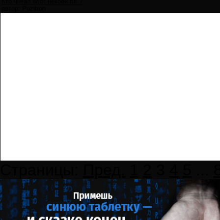
Кто читал блог некоей rut ?
автор:
Pozitron
Страницы:
Пред.
1
2
3
4
5
...