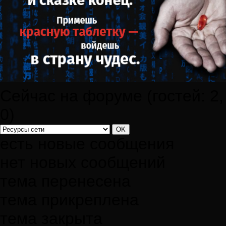
Сейчас на форуме (гостей:
2
0
)
есть новые сообщения
нет новых сообщений
тема перенесена
тема прикреплена
тема закрыта