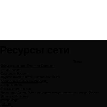
Ресурсы сети
Темы
Обсуждение книг Терентия Смирнова
автор:
newgen
Сделано в России
Журнал made in russia
·
автор:
barrakuda
Коралловый Замок во Флориде.
автор:
Zhendos
Тезисы о них и о нас
Александр Дугин: В меланхолическом ритме конца
·
автор:
Селена
Истина и Интернет
автор:
Volga
jodi.org